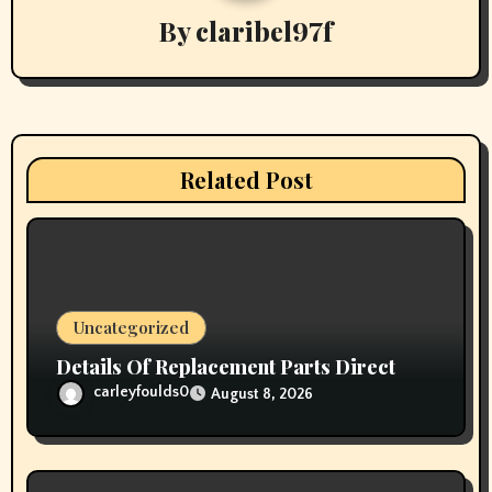
By
claribel97f
i
g
a
t
Related Post
i
o
n
Uncategorized
Details Of Replacement Parts Direct
carleyfoulds0
August 8, 2026