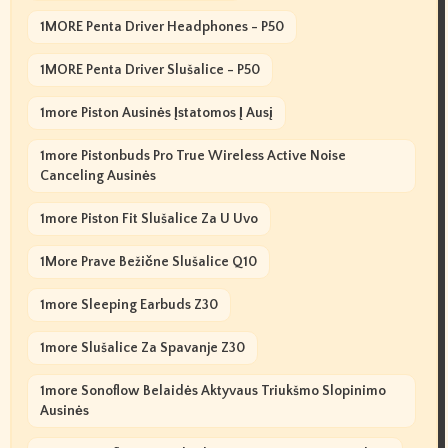
1MORE Penta Driver Headphones - P50
1MORE Penta Driver Slušalice - P50
1more Piston Ausinės Įstatomos Į Ausį
1more Pistonbuds Pro True Wireless Active Noise
Canceling Ausinės
1more Piston Fit Slušalice Za U Uvo
1More Prave Bežične Slušalice Q10
1more Sleeping Earbuds Z30
1more Slušalice Za Spavanje Z30
1more Sonoflow Belaidės Aktyvaus Triukšmo Slopinimo
Ausinės