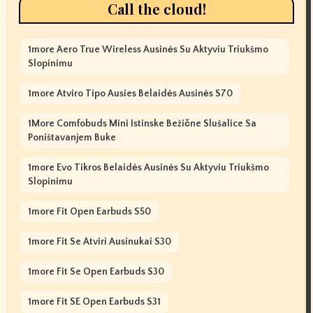
Call the cloud!
1more Aero True Wireless Ausinės Su Aktyviu Triukšmo
Slopinimu
1more Atviro Tipo Ausies Belaidės Ausinės S70
1More Comfobuds Mini Istinske Bežične Slušalice Sa
Poništavanjem Buke
1more Evo Tikros Belaidės Ausinės Su Aktyviu Triukšmo
Slopinimu
1more Fit Open Earbuds S50
1more Fit Se Atviri Ausinukai S30
1more Fit Se Open Earbuds S30
1more Fit SE Open Earbuds S31