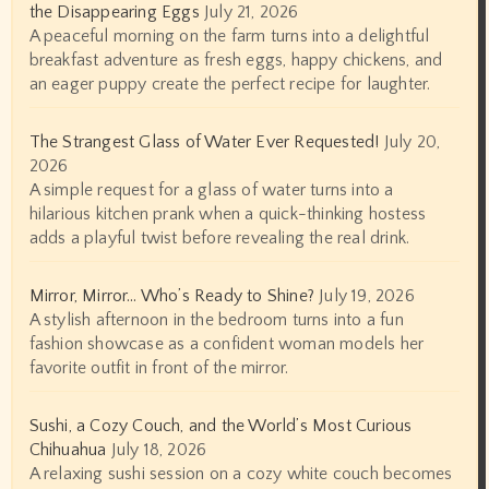
the Disappearing Eggs
July 21, 2026
A peaceful morning on the farm turns into a delightful
breakfast adventure as fresh eggs, happy chickens, and
an eager puppy create the perfect recipe for laughter.
The Strangest Glass of Water Ever Requested!
July 20,
2026
A simple request for a glass of water turns into a
hilarious kitchen prank when a quick-thinking hostess
adds a playful twist before revealing the real drink.
Mirror, Mirror… Who’s Ready to Shine?
July 19, 2026
A stylish afternoon in the bedroom turns into a fun
fashion showcase as a confident woman models her
favorite outfit in front of the mirror.
Sushi, a Cozy Couch, and the World’s Most Curious
Chihuahua
July 18, 2026
A relaxing sushi session on a cozy white couch becomes