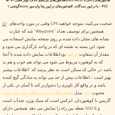
#
هدفون‌های بی‌سیم حذف نویز فعال 1more Aero
, #
هدفون‌های داخل
, #
گوشی 1more با درایور سه‌گانه
هدفون‌های درایور پنتا وان‌مور - P50
وقتی در مورد واحدهای GPS صحبت می‌کنید، متوجه خواهید
شد که عبارت “Waypoint” همچنین برای توصیف تعداد
نشانه های نشان داده شده بر روی صفحه نمایش استفاده می
شود. این بسته به نقشه ای که در واحد بارگذاری می شود و
مقدار آن متفاوت
خواهد
بوداطلاعات نمایش داده شده تا آنجا
که به کوهنورد مربوط می شود می تواند هم خوب و هم بد
باشد. در حالی که ممکن است به نظر برسد که “اطلاعات بیشتر
بهتر است”، اطلاعات بیش از حد می تواند به سادگی گیج کننده
باشد و در واقع کار ناوبری را دشوارتر کند تا آسان تر. یکی از
محبوب
هدفون های بی سیم واقعی وان مور مدل Q10
مدل
گارمین با کوهنوردان، اترکس است که سبک وزن، ضدآب است
و تا 500 نقطه بین راه را نمایش می دهد. همچنین دارای