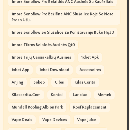
1more Sonoflow Pro Belaidės ANC Ausinės Su Kaušeliais
1more Sonoflow Pro Bežične ANC Slušalice Koje Se Nose
Preko Ušiju
1more Sonoflow Se Slušalice Za Poništavanje Buke Hq30
1more Tikros Belaidės Ausinės Q10
1more Trijų Garsiakalbių Ausinės
1xbet Apk
1xbet App
1xbet Download
Accessoires
Anjing
Bokep
Cibai
Kilas Cerita
Kilascerita.com
Kontol
Lanciao
Memek
Mundell Roofing Albion Park
Roof Replacement
Vape Deals
Vape Devices
Vape Juice