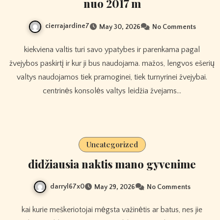
nuo 2017 m
cierrajardine7
May 30, 2026
No Comments
kiekviena valtis turi savo ypatybes ir parenkama pagal
žvejybos paskirtį ir kur ji bus naudojama. mažos, lengvos ešerių
valtys naudojamos tiek pramoginei, tiek turnyrinei žvejybai.
centrinės konsolės valtys leidžia žvejams…
Uncategorized
didžiausia naktis mano gyvenime
darryl67x0
May 29, 2026
No Comments
kai kurie meškeriotojai mėgsta važinėtis ar batus, nes jie