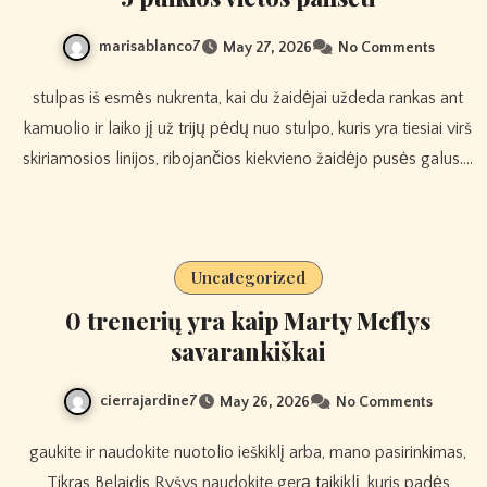
marisablanco7
May 27, 2026
No Comments
stulpas iš esmės nukrenta, kai du žaidėjai uždeda rankas ant
kamuolio ir laiko jį už trijų pėdų nuo stulpo, kuris yra tiesiai virš
skiriamosios linijos, ribojančios kiekvieno žaidėjo pusės galus.…
Uncategorized
0 trenerių yra kaip Marty Mcflys
savarankiškai
cierrajardine7
May 26, 2026
No Comments
gaukite ir naudokite nuotolio ieškiklį arba, mano pasirinkimas,
Tikras Belaidis Ryšys naudokite gerą taikiklį, kuris padės