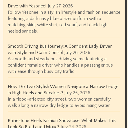
Drive with Yesonee!
July 27, 2026
Follow Yesonee in a stylish lifestyle and fashion sequence
featuring a dark navy blue blazer uniform with a
matching skirt, white shirt, red scarf, and black high-
heeled sandals.
Smooth Driving Bus Journey: A Confident Lady Driver
with Style and Calm Control
July 26, 2026
A smooth and steady bus driving scene featuring a
confident female driver who handles a passenger bus
with ease through busy city traffic.
How Do Two Stylish Women Navigate a Narrow Ledge
in High Heels and Sneakers?
July 25, 2026
In a flood-affected city street, two women carefully
walk along a narrow dry ledge to avoid rising water.
Rhinestone Heels Fashion Showcase: What Makes This
Look So Bold and Unique?
July 24, 2026