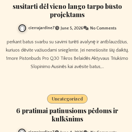
susitarti dėl vieno lango tarpo būsto
projektams
cierrajardine7
June 5, 2026
No Comments
perkant batus svarbu su savimi turėti avalynę ir antblauzdžius,
kuriuos dėvite važiuodami snieglente. Jei nenešiosite šių daiktų,
1more Pistonbuds Pro Q30 Tikros Belaidės Aktyvaus Triukšmo
Slopinimo Ausinės kai avėsite batus,…
Uncategorized
6 pratimai patinusioms pėdoms ir
kulkšnims