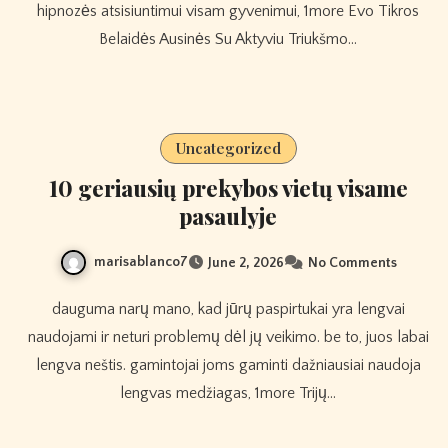
hipnozės atsisiuntimui visam gyvenimui, 1more Evo Tikros
Belaidės Ausinės Su Aktyviu Triukšmo…
Uncategorized
10 geriausių prekybos vietų visame
pasaulyje
marisablanco7
June 2, 2026
No Comments
dauguma narų mano, kad jūrų paspirtukai yra lengvai
naudojami ir neturi problemų dėl jų veikimo. be to, juos labai
lengva neštis. gamintojai joms gaminti dažniausiai naudoja
lengvas medžiagas, 1more Trijų…