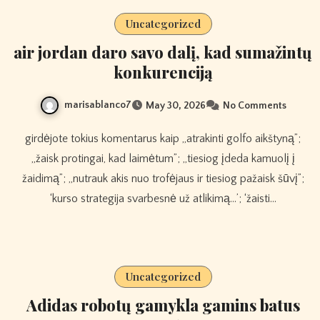
Uncategorized
air jordan daro savo dalį, kad sumažintų
konkurenciją
marisablanco7
May 30, 2026
No Comments
girdėjote tokius komentarus kaip „atrakinti golfo aikštyną”;
„žaisk protingai, kad laimėtum”; „tiesiog įdeda kamuolį į
žaidimą”; „nutrauk akis nuo trofėjaus ir tiesiog pažaisk šūvį”;
‘kurso strategija svarbesnė už atlikimą…’; ‘žaisti…
Uncategorized
Adidas robotų gamykla gamins batus