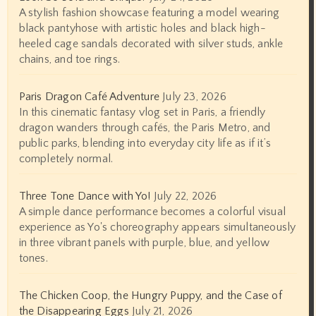
A stylish fashion showcase featuring a model wearing
black pantyhose with artistic holes and black high-
heeled cage sandals decorated with silver studs, ankle
chains, and toe rings.
Paris Dragon Café Adventure
July 23, 2026
In this cinematic fantasy vlog set in Paris, a friendly
dragon wanders through cafés, the Paris Metro, and
public parks, blending into everyday city life as if it’s
completely normal.
Three Tone Dance with Yo!
July 22, 2026
A simple dance performance becomes a colorful visual
experience as Yo's choreography appears simultaneously
in three vibrant panels with purple, blue, and yellow
tones.
The Chicken Coop, the Hungry Puppy, and the Case of
the Disappearing Eggs
July 21, 2026