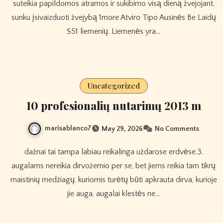
suteikia papildomos atramos ir sukibimo visą dieną žvejojant.
sunku įsivaizduoti žvejybą 1more Atviro Tipo Ausinės Be Laidų
S51 liemenių. Liemenės yra…
Uncategorized
10 profesionalių nutarimų 2013 m
marisablanco7
May 29, 2026
No Comments
dažnai tai tampa labiau reikalinga uždarose erdvėse.3.
augalams nereikia dirvožemio per se, bet jiems reikia tam tikrų
maistinių medžiagų, kuriomis turėtų būti apkrauta dirva, kurioje
jie auga. augalai klestės ne…