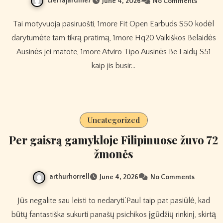
cierrajardine7
June 4, 2026
No Comments
Tai motyvuoja pasiruošti, 1more Fit Open Earbuds S50 kodėl
darytumėte tam tikrą pratimą, 1more Hq20 Vaikiškos Belaidės
Ausinės jei matote, 1more Atviro Tipo Ausinės Be Laidų S51
kaip jis busir…
Uncategorized
Per gaisrą gamykloje Filipinuose žuvo 72
žmonės
arthurhorrell
June 4, 2026
No Comments
Jūs negalite sau leisti to nedaryti.’Paul taip pat pasiūlė, kad
būtų fantastiška sukurti panašų psichikos įgūdžių rinkinį, skirtą