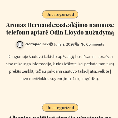
Uncategorized
Aronas HernandezasKalėjimo namuose
telefonu aptarė Odin Lloydo nužudymą
cierrajardine7
June 2, 2026
No Comments
Daugumoje šautuvų taikiklio apžvalgų bus išsamiai aprašyta
visa reikalinga informacija, kurios ieškote, kai perkate tam tikrą
prekės ženklą, tačiau pirkdami šautuvo taikiklį atsižvelkite į
savo medžioklės sugebėjimų, žinių ir įgūdžių…
Uncategorized