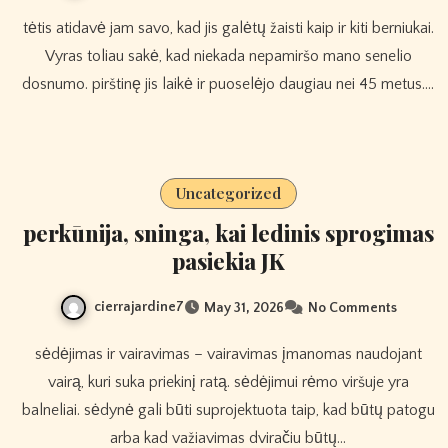
tėtis atidavė jam savo, kad jis galėtų žaisti kaip ir kiti berniukai.
Vyras toliau sakė, kad niekada nepamiršo mano senelio
dosnumo. pirštinę jis laikė ir puoselėjo daugiau nei 45 metus.…
Uncategorized
perkūnija, sninga, kai ledinis sprogimas
pasiekia JK
cierrajardine7
May 31, 2026
No Comments
sėdėjimas ir vairavimas – vairavimas įmanomas naudojant
vairą, kuri suka priekinį ratą. sėdėjimui rėmo viršuje yra
balneliai. sėdynė gali būti suprojektuota taip, kad būtų patogu
arba kad važiavimas dviračiu būtų…