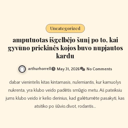
Uncategorized
amputuotas išgelbėjo šunį po to, kai
gyvūno priekinės kojos buvo nupjautos
kardu
arthurhorrell
May 31, 2026
No Comments
dabar vienintelis kitas kintamasis, nulemiantis, kur kamuolys
nukrenta, yra klubo veido padėtis smūgio metu. Aš pateiksiu
jums klubo veido ir kelio derinius, kad galėtumėte pasakyti, kas
atsitiko po šūvio.divot, rodantis…