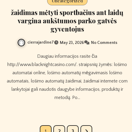
Uncategorized
žaidimas mėtyti sportbačius ant laidų
vargina aukštumos parko gatvės
gyventojus
cierrajardine7
May 23, 2026
No Comments
Daugiau informacijos rasite čia
http://www.blacknightcasino.com/. straipsnių žymės: lošimo
automatai online, lošimo automatų mėgavimasis lošimo
automatais, lošimo automatų žaidimai, žaidimai internete com
lankytojai gali naudotis daugybe informacijos, produktų ir
metodų. Po…
Posts
1
2
3