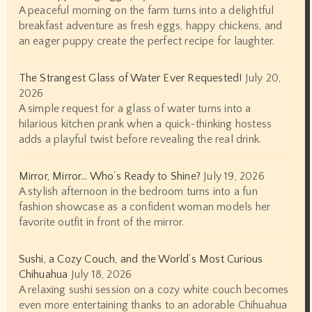
A peaceful morning on the farm turns into a delightful
breakfast adventure as fresh eggs, happy chickens, and
an eager puppy create the perfect recipe for laughter.
The Strangest Glass of Water Ever Requested!
July 20,
2026
A simple request for a glass of water turns into a
hilarious kitchen prank when a quick-thinking hostess
adds a playful twist before revealing the real drink.
Mirror, Mirror… Who’s Ready to Shine?
July 19, 2026
A stylish afternoon in the bedroom turns into a fun
fashion showcase as a confident woman models her
favorite outfit in front of the mirror.
Sushi, a Cozy Couch, and the World’s Most Curious
Chihuahua
July 18, 2026
A relaxing sushi session on a cozy white couch becomes
even more entertaining thanks to an adorable Chihuahua