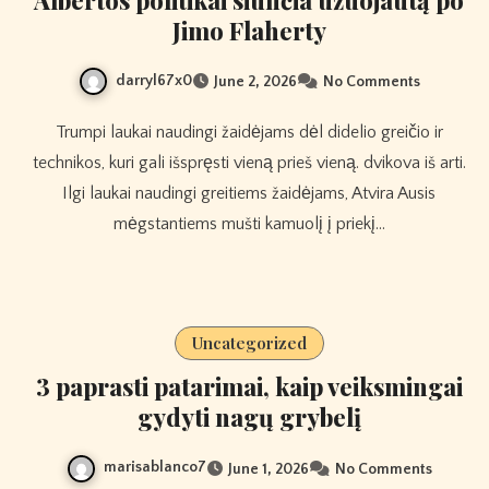
Albertos politikai siunčia užuojautą po
Jimo Flaherty
darryl67x0
June 2, 2026
No Comments
Trumpi laukai naudingi žaidėjams dėl didelio greičio ir
technikos, kuri gali išspręsti vieną prieš vieną. dvikova iš arti.
Ilgi laukai naudingi greitiems žaidėjams, Atvira Ausis
mėgstantiems mušti kamuolį į priekį…
Uncategorized
3 paprasti patarimai, kaip veiksmingai
gydyti nagų grybelį
marisablanco7
June 1, 2026
No Comments