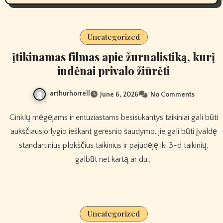
Uncategorized
įtikinamas filmas apie žurnalistiką, kurį
indėnai privalo žiūrėti
arthurhorrell
June 6, 2026
No Comments
Ginklų mėgėjams ir entuziastams besisukantys taikiniai gali būti
aukščiausio lygio ieškant geresnio šaudymo. jie gali būti įvaldę
standartinius plokščius taikinius ir pajudėję iki 3-d taikinių,
galbūt net kartą ar du…
Uncategorized