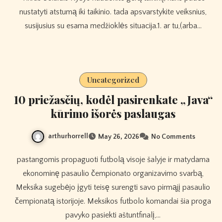
nustatyti atstumą iki taikinio. tada apsvarstykite veiksnius,
susijusius su esama medžioklės situacija.1. ar tu,(arba…
Uncategorized
10 priežasčių, kodėl pasirenkate „Java“
kūrimo išorės paslaugas
arthurhorrell
May 26, 2026
No Comments
pastangomis propaguoti futbolą visoje šalyje ir matydama
ekonominę pasaulio čempionato organizavimo svarbą,
Meksika sugebėjo įgyti teisę surengti savo pirmąjį pasaulio
čempionatą istorijoje. Meksikos futbolo komandai šia proga
pavyko pasiekti aštuntfinalį,…