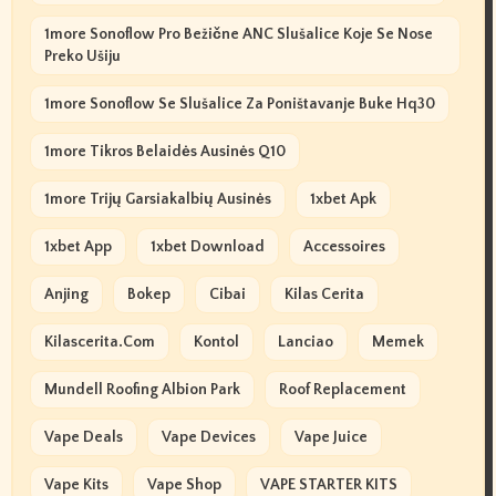
1more Sonoflow Pro Bežične ANC Slušalice Koje Se Nose
Preko Ušiju
1more Sonoflow Se Slušalice Za Poništavanje Buke Hq30
1more Tikros Belaidės Ausinės Q10
1more Trijų Garsiakalbių Ausinės
1xbet Apk
1xbet App
1xbet Download
Accessoires
Anjing
Bokep
Cibai
Kilas Cerita
Kilascerita.com
Kontol
Lanciao
Memek
Mundell Roofing Albion Park
Roof Replacement
Vape Deals
Vape Devices
Vape Juice
Vape Kits
Vape Shop
VAPE STARTER KITS