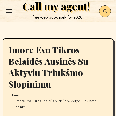
Call my agent!
Skip
to
free web bookmark for 2026
content
1more Evo Tikros
Belaidės Ausinės Su
Aktyviu Triukšmo
Slopinimu
Home
1more Evo Tikros Belaidės Ausinės Su Aktyviu Triukšmo
Slopinimu