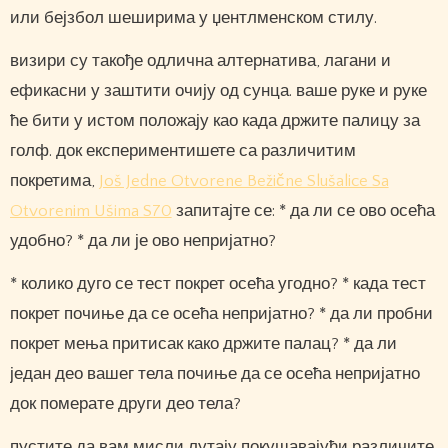
или бејзбол шеширима у џентлменском стилу.
визири су такође одлична алтернатива, лагани и
ефикасни у заштити очију од сунца. ваше руке и руке
ће бити у истом положају као када држите палицу за
голф. док експериментишете са различитим
покретима,
Još Jedne Otvorene Bežične Slušalice Sa
Otvorenim Ušima S70
запитајте се: * да ли се ово осећа
удобно? * да ли је ово непријатно?
* колико дуго се тест покрет осећа угодно? * када тест
покрет почиње да се осећа непријатно? * да ли пробни
покрет мења притисак како држите палац? * да ли
један део вашег тела почиње да се осећа непријатно
док померате други део тела?
пустите да вам мисли лутају покушавајући различите