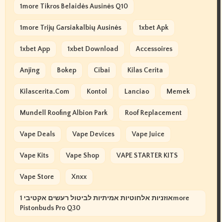
1more Tikros Belaidės Ausinės Q10
1more Trijų Garsiakalbių Ausinės
1xbet Apk
1xbet App
1xbet Download
Accessoires
Anjing
Bokep
Cibai
Kilas Cerita
Kilascerita.com
Kontol
Lanciao
Memek
Mundell Roofing Albion Park
Roof Replacement
Vape Deals
Vape Devices
Vape Juice
Vape Kits
Vape Shop
VAPE STARTER KITS
Vape Store
Xnxx
אוזניות אלחוטיות אמיתיות לביטול רעשים אקטיבי 1more
Pistonbuds Pro Q30