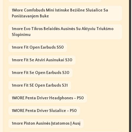
1More Comfobuds Mini Istinske Bežične Slušalice Sa
Poništavanjem Buke
1more Evo Tikros Belaidės Ausinės Su Aktyviu Triukšmo
Slopinimu
1more Fit Open Earbuds S50
1more Fit Se Atviri Ausinukai S30
1more Fit Se Open Earbuds S30
1more Fit SE Open Earbuds S31
1MORE Penta Driver Headphones - P50
1MORE Penta Driver Slušalice - P50
1more Piston Ausinės Įstatomos Į Ausį