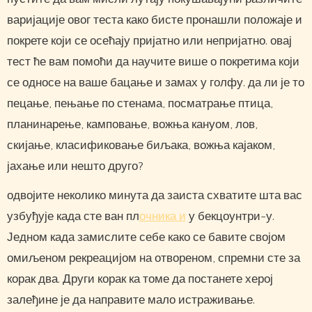
варијације овог теста како бисте пронашли положаје и
покрете који се осећају пријатно или непријатно. овај
тест ће вам помоћи да научите више о покретима који
се односе на ваше бацање и замах у голфу. да ли је то
пецање, пењање по стенама, посматрање птица,
планинарење, камповање, вожња кануом, лов,
скијање, класификовање биљака, вожња кајаком,
јахање или нешто друго?
одвојите неколико минута да заиста схватите шта вас
узбуђује када сте ван пл
очника и
у бекцоунтри-у.
Једном када замислите себе како се бавите својом
омиљеном рекреацијом на отвореном, спремни сте за
корак два. Други корак ка томе да постанете херој
залеђине је да направите мало истраживање.