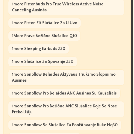
1more Pistonbuds Pro True Wireless Active Noise
Canceling Ausinės
1more Piston Fit Slušalice Za U Uvo
1More Prave Bežične Slušalice Q10
1more Sleeping Earbuds Z30
1more Slušalice Za Spavanje Z30
1more Sonoflow Belaidės Aktyvaus Triukšmo Slopinimo
Ausinės
1more Sonoflow Pro Belaidės ANC Ausinės Su Kaušeliais
1more Sonoflow Pro Bežične ANC Slušalice Koje Se Nose
Preko Ušiju
1more Sonoflow Se Slušalice Za Poništavanje Buke Hq30