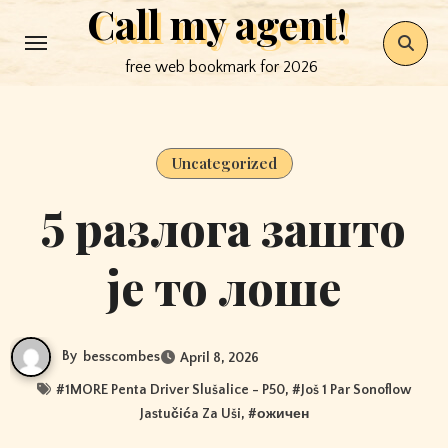
Call my agent!
Skip
to
free web bookmark for 2026
content
Uncategorized
5 разлога зашто
је то лоше
By
besscombes
April 8, 2026
#
1MORE Penta Driver Slušalice - P50
, #
Još 1 Par Sonoflow
Jastučića Za Uši
, #
ожичен