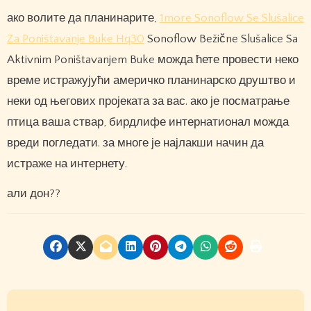
ако волите да планинарите,
1more Sonoflow Se Slušalice
Za Poništavanje Buke Hq30
Sonoflow Bežične Slušalice Sa
Aktivnim Poništavanjem Buke можда ћете провести неко
време истражујући америчко планинарско друштво и
неки од његових пројеката за вас. ако је посматрање
птица ваша ствар, бирдлифе интернатионал можда
вреди погледати. за многе је најлакши начин да
истраже на интернету.
али дон??
P