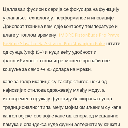
Цаллаваи фусион к серија се фокусира на функцију,
уклапање, технологију, перформансе и иновације.
Дриспорт тканина вам даје контролу температуре и
влаге у топлом времену,
1MORE PistonBuds Pro Prave
Bežične Slušalice Sa Aktivnim Poništavanjem Buke
штити
од сунца (упф 15+) и нуди већу удобност и
флексибилност током игре. можете пронаћи ове
кошуље за само 44,95 долара на мрежи.
капе за голф икапице су такође стигле. неки од
најновијих стилова одражавају млађу моду, а
истовремено пружају функцију блокирања сунца
традиционалног типа. међу мојим омиљеним су капе
кангол војске. ове војне капе од кепера од мешавине
памука и спандекса нуде функи алтернативу качкети