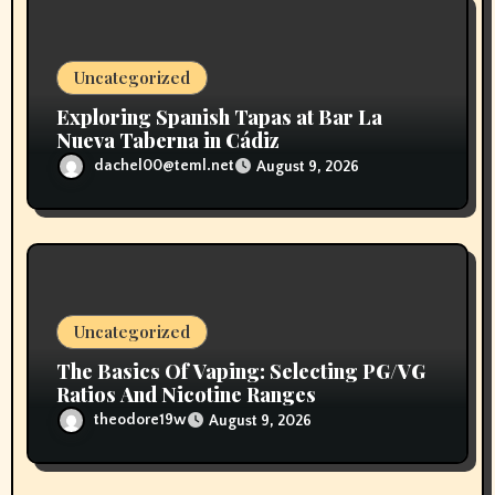
o
n
Uncategorized
Exploring Spanish Tapas at Bar La
Nueva Taberna in Cádiz
dachel00@teml.net
August 9, 2026
Uncategorized
The Basics Of Vaping: Selecting PG/VG
Ratios And Nicotine Ranges
theodore19w
August 9, 2026