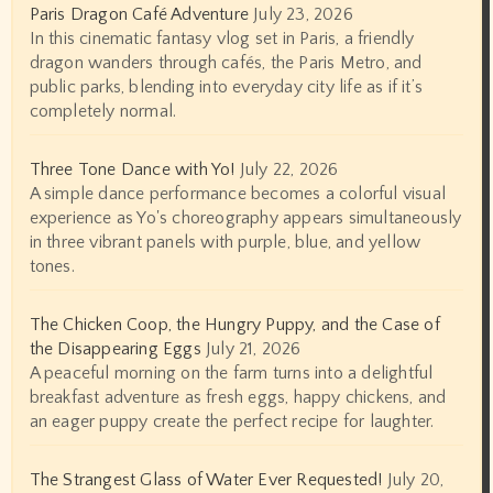
Paris Dragon Café Adventure
July 23, 2026
In this cinematic fantasy vlog set in Paris, a friendly
dragon wanders through cafés, the Paris Metro, and
public parks, blending into everyday city life as if it’s
completely normal.
Three Tone Dance with Yo!
July 22, 2026
A simple dance performance becomes a colorful visual
experience as Yo's choreography appears simultaneously
in three vibrant panels with purple, blue, and yellow
tones.
The Chicken Coop, the Hungry Puppy, and the Case of
the Disappearing Eggs
July 21, 2026
A peaceful morning on the farm turns into a delightful
breakfast adventure as fresh eggs, happy chickens, and
an eager puppy create the perfect recipe for laughter.
The Strangest Glass of Water Ever Requested!
July 20,