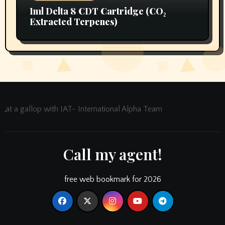
1ml Delta 8 CDT Cartridge (CO₂
Extracted Terpenes)
at a gallop with IAT- International Alpha Team
Call my agent!
free web bookmark for 2026