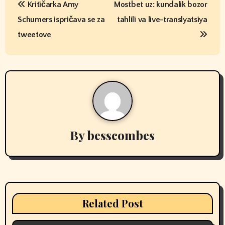
Kritičarka Amy
Mostbet uz: kundalik bozor
o
Schumers ispričava se za
tahlili va live-translyatsiya
s
tweetove
t
n
a
v
By
besscombes
i
g
a
t
Related Post
i