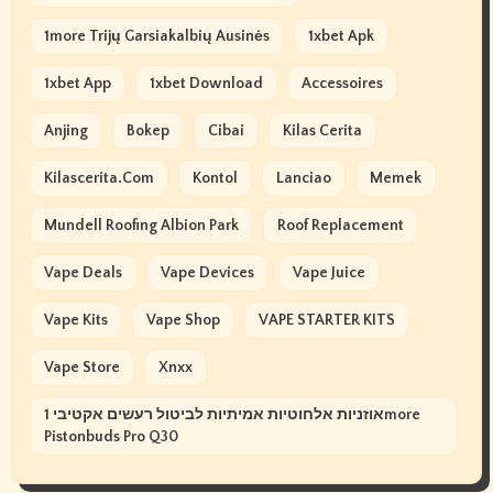
1more Trijų Garsiakalbių Ausinės
1xbet Apk
1xbet App
1xbet Download
Accessoires
Anjing
Bokep
Cibai
Kilas Cerita
Kilascerita.com
Kontol
Lanciao
Memek
Mundell Roofing Albion Park
Roof Replacement
Vape Deals
Vape Devices
Vape Juice
Vape Kits
Vape Shop
VAPE STARTER KITS
Vape Store
Xnxx
אוזניות אלחוטיות אמיתיות לביטול רעשים אקטיבי 1more
Pistonbuds Pro Q30