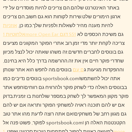
באתר האינטרנט שלהם.הם צריכים להיות מוסדרים על ידי
ארגון הימורים שלט.שירות לקוחות הוא גם חשוב.הם צריכים
להיות מענה מהיר לשאלות ולפניות שלך.כמו כן,
אוזניות
גם משיכת הכספים לא
אלחוטיות 1more Open Ear דגם S51
צריכה לקחת יותר מדי זמן.רוב אתרי הפוקר המקוונים מציעים
גם בונוסים לחברים חדשים.זה משהו שאתה יכול לנצל מכיוון
שחדרי פוקר חיים אין את זה.ההרשמה בדרך כלל היא בחינם,
וההפקדות מגיעות ג
ם עם
בונוסים.מה לחפש הוא אתר שנותן
בונוסים נדיבים כמו sportsbook.com!אתה יכול להשתמש
בבונוסים האלה כדי לשחק פוקר ולהרוויח גם רווחים!חפש אתר
פוקר מקוון המאפשר לך לשחק במספר שולחנות בו זמנית.בדוק
אם יש להם תוכנה ראויה למשחקי הפוקר ותראה אם ​​יש להם
גם מגוון רחב של משחקים!אם אתה רוצה לדעת מהו אתר טוב
לפוקר, פשוט פנה אל sportsbook.com! הקטנטנות האלה הן
1more
למעשה ראויות להפוך למתמחות טובות.סרטוני שופט,