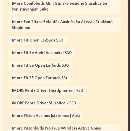
1More Comfobuds Mini Istinske Bežične Slušalice Sa
Poništavanjem Buke
1more Evo Tikros Belaidės Ausinės Su Aktyviu Triukšmo
Slopinimu
1more Fit Open Earbuds S50
1more Fit Se Atviri Ausinukai S30
1more Fit Se Open Earbuds S30
1more Fit SE Open Earbuds S31
1MORE Penta Driver Headphones - P50
1MORE Penta Driver Slušalice - P50
1more Piston Ausinės Įstatomos Į Ausį
1more Pistonbuds Pro True Wireless Active Noise