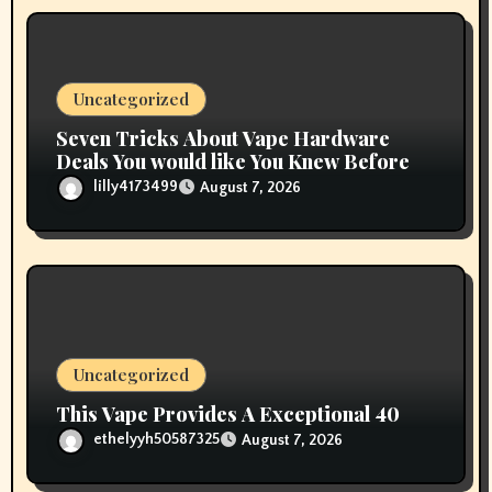
o
n
Uncategorized
Seven Tricks About Vape Hardware
Deals You would like You Knew Before
lilly4173499
August 7, 2026
Uncategorized
This Vape Provides A Exceptional 40
ethelyyh50587325
August 7, 2026