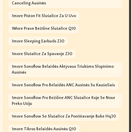
Canceling Ausinės
1more Piston Fit Slušalice Za U Uvo
1More Prave Bežične Slušalice Q10
1more Sleeping Earbuds Z30
1more Slušalice Za Spavanje Z30
1more Sonoflow Belaidės Aktyvaus Triukšmo Slopinimo
Ausinės
1more Sonoflow Pro Belaidės ANC Ausinės Su Kaušeliais
1more Sonoflow Pro Bežične ANC Slušalice Koje Se Nose
Preko Ušiju
1more Sonoflow Se Slušalice Za Poništavanje Buke Hq30
1more Tikros Belaidės Ausinės Q10