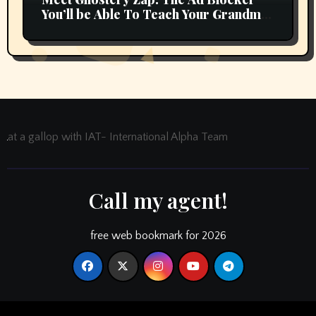
You’ll be Able To Teach Your Grandma
In 2 Minutes
at a gallop with IAT- International Alpha Team
Call my agent!
free web bookmark for 2026