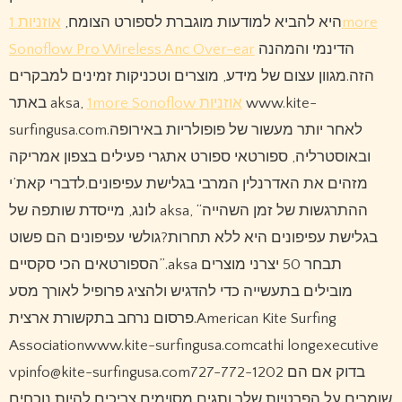
היא להביא למודעות מוגברת לספורט הצומח,
אוזניות 1more
Sonoflow Pro Wireless Anc Over-ear
הדינמי והמהנה
הזה.מגוון עצום של מידע, מוצרים וטכניקות זמינים למבקרים
באתר aksa,
1more Sonoflow אוזניות
www.kite-
surfingusa.com.לאחר יותר מעשור של פופולריות באירופה
ובאוסטרליה, ספורטאי ספורט אתגרי פעילים בצפון אמריקה
מזהים את האדרנלין המרבי בגלישת עפיפונים.לדברי קאת’י
לונג, מייסדת שותפה של aksa, “ההתרגשות של זמן השהייה
בגלישת עפיפונים היא ללא תחרות?גולשי עפיפונים הם פשוט
הספורטאים הכי סקסיים”.aksa תבחר 50 יצרני מוצרים
מובילים בתעשייה כדי להדגיש ולהציג פרופיל לאורך מסע
פרסום נרחב בתקשורת ארצית.American Kite Surfing
Associationwww.kite-surfingusa.comcathi longexecutive
vpinfo@kite-surfingusa.com727-772-1202 בדוק אם הם
שומרים על הפרטיות שלך ותגים מסוימים צריכים להיות נוכחים