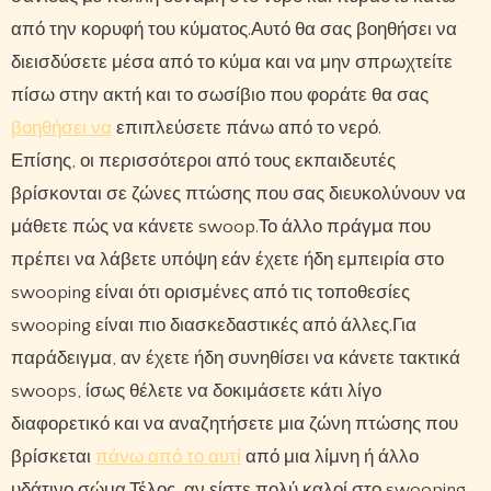
από την κορυφή του κύματος.Αυτό θα σας βοηθήσει να
διεισδύσετε μέσα από το κύμα και να μην σπρωχτείτε
πίσω στην ακτή και το σωσίβιο που φοράτε θα σας
βοηθήσει να
επιπλεύσετε πάνω από το νερό.
Επίσης, οι περισσότεροι από τους εκπαιδευτές
βρίσκονται σε ζώνες πτώσης που σας διευκολύνουν να
μάθετε πώς να κάνετε swoop.Το άλλο πράγμα που
πρέπει να λάβετε υπόψη εάν έχετε ήδη εμπειρία στο
swooping είναι ότι ορισμένες από τις τοποθεσίες
swooping είναι πιο διασκεδαστικές από άλλες.Για
παράδειγμα, αν έχετε ήδη συνηθίσει να κάνετε τακτικά
swoops, ίσως θέλετε να δοκιμάσετε κάτι λίγο
διαφορετικό και να αναζητήσετε μια ζώνη πτώσης που
βρίσκεται
πάνω από το αυτί
από μια λίμνη ή άλλο
υδάτινο σώμα.Τέλος, αν είστε πολύ καλοί στο swooping,