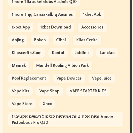
1more Tikros Belaidės Ausinės Q10
1more Trijų Garsiakalbių Ausinės
1xbet Apk
1xbet App
1xbet Download
Accessoires
Anjing
Bokep
Cibai
Kilas Cerita
Kilascerita.com
Kontol
Laidinis
Lanciao
Memek
Mundell Roofing Albion Park
Roof Replacement
Vape Devices
Vape Juice
Vape Kits
Vape Shop
VAPE STARTER KITS
Vape Store
Xnxx
אוזניות אלחוטיות אמיתיות לביטול רעשים אקטיבי 1more
Pistonbuds Pro Q30