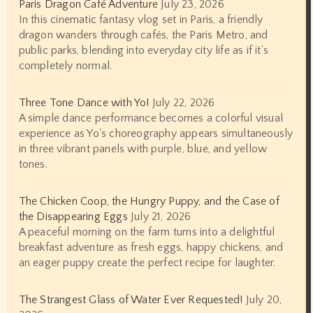
Paris Dragon Café Adventure
July 23, 2026
In this cinematic fantasy vlog set in Paris, a friendly
dragon wanders through cafés, the Paris Metro, and
public parks, blending into everyday city life as if it’s
completely normal.
Three Tone Dance with Yo!
July 22, 2026
A simple dance performance becomes a colorful visual
experience as Yo's choreography appears simultaneously
in three vibrant panels with purple, blue, and yellow
tones.
The Chicken Coop, the Hungry Puppy, and the Case of
the Disappearing Eggs
July 21, 2026
A peaceful morning on the farm turns into a delightful
breakfast adventure as fresh eggs, happy chickens, and
an eager puppy create the perfect recipe for laughter.
The Strangest Glass of Water Ever Requested!
July 20,