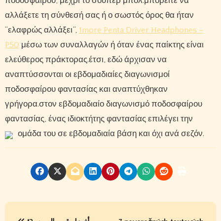
ποδοσφαίρου, μέχρι το σούπερ μπολ.​​μπορείτε να
αλλάξετε τη σύνθεσή σας ή ο σωστός όρος θα ήταν
“ελαφρώς αλλάξει”,
1more Penta Driver Headphones –
P50
μέσω των συναλλαγών ή όταν ένας παίκτης είναι
ελεύθερος πράκτορας.έτσι, εδώ άρχισαν να
αναπτύσσονται οι εβδομαδιαίες διαγωνισμοί
ποδοσφαίρου φαντασίας και αναπτύχθηκαν
γρήγορα.στον εβδομαδιαίο διαγωνισμό ποδοσφαίρου
φαντασίας, ένας ιδιοκτήτης φαντασίας επιλέγει την
ομάδα του σε εβδομαδιαία βάση και όχι ανά σεζόν.
P