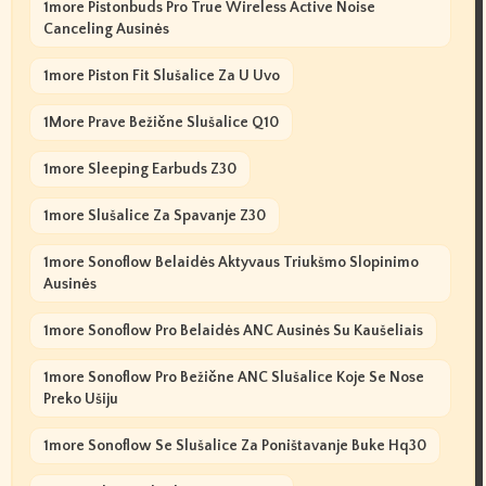
1more Pistonbuds Pro True Wireless Active Noise
Canceling Ausinės
1more Piston Fit Slušalice Za U Uvo
1More Prave Bežične Slušalice Q10
1more Sleeping Earbuds Z30
1more Slušalice Za Spavanje Z30
1more Sonoflow Belaidės Aktyvaus Triukšmo Slopinimo
Ausinės
1more Sonoflow Pro Belaidės ANC Ausinės Su Kaušeliais
1more Sonoflow Pro Bežične ANC Slušalice Koje Se Nose
Preko Ušiju
1more Sonoflow Se Slušalice Za Poništavanje Buke Hq30