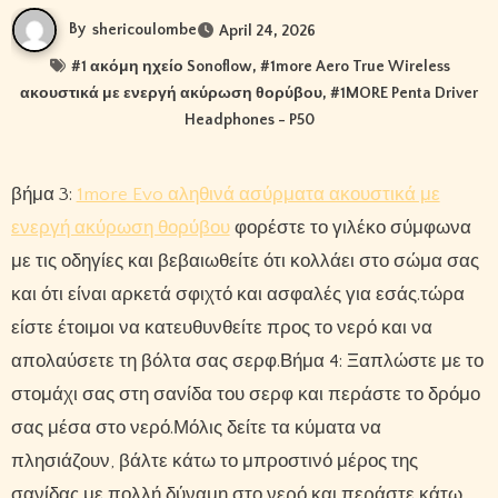
By
shericoulombe
April 24, 2026
#
1 ακόμη ηχείο Sonoflow
, #
1more Aero True Wireless
ακουστικά με ενεργή ακύρωση θορύβου
, #
1MORE Penta Driver
Headphones - P50
βήμα 3:
1more Evo αληθινά ασύρματα ακουστικά με
ενεργή ακύρωση θορύβου
φορέστε το γιλέκο σύμφωνα
με τις οδηγίες και βεβαιωθείτε ότι κολλάει στο σώμα σας
και ότι είναι αρκετά σφιχτό και ασφαλές για εσάς.τώρα
είστε έτοιμοι να κατευθυνθείτε προς το νερό και να
απολαύσετε τη βόλτα σας σερφ.Βήμα 4: Ξαπλώστε με το
στομάχι σας στη σανίδα του σερφ και περάστε το δρόμο
σας μέσα στο νερό.Μόλις δείτε τα κύματα να
πλησιάζουν, βάλτε κάτω το μπροστινό μέρος της
σανίδας με πολλή δύναμη στο νερό και περάστε κάτω