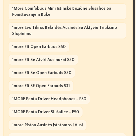
1More Comfobuds Mini Istinske Bežične Slušalice Sa
Poništavanjem Buke
1more Evo Tikros Belaidės Ausinės Su Aktyviu Triukšmo
Slopinimu
1more Fit Open Earbuds S50
1more Fit Se Atviri Ausinukai S30
1more Fit Se Open Earbuds S30
1more Fit SE Open Earbuds S31
1MORE Penta Driver Headphones - P50
1MORE Penta Driver Slušalice - P50
1more Piston Ausinės Įstatomos Į Ausį