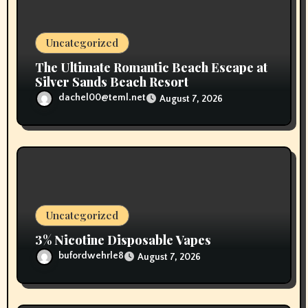
o
n
Uncategorized
The Ultimate Romantic Beach Escape at
Silver Sands Beach Resort
dachel00@teml.net
August 7, 2026
Uncategorized
3% Nicotine Disposable Vapes
bufordwehrle8
August 7, 2026