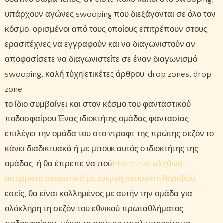
υπάρχουν αγώνες swooping που διεξάγονται σε όλο τον
κόσμο, ορισμένοι από τους οποίους επιτρέπουν στους
ερασιτέχνες να εγγραφούν και να διαγωνιστούν.αν
αποφασίσετε να διαγωνιστείτε σε έναν διαγωνισμό
swooping, καλή τύχη!ετικέτες άρθρου: drop zones, drop
zone
το ίδιο συμβαίνει και στον κόσμο του φανταστικού
ποδοσφαίρου.Ένας ιδιοκτήτης ομάδας φαντασίας
επιλέγει την ομάδα του στο ντραφτ της πρώτης σεζόν.το
κάνει διαδικτυακά ή με μπουκ.αυτός ο ιδιοκτήτης της
ομάδας, ή θα έπρεπε να πού
1more Evo αληθινά
ασύρματα ακουστικά με ενεργή ακύρωση θορύβου
εσείς, θα είναι κολλημένος με αυτήν την ομάδα για
ολόκληρη τη σεζόν του εθνικού πρωταθλήματος