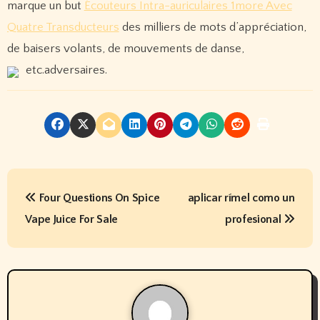
marque un but
Écouteurs Intra-auriculaires 1more Avec
Quatre Transducteurs
des milliers de mots d’appréciation,
de baisers volants, de mouvements de danse,
etc.adversaires.
P
Four Questions On Spice
aplicar rímel como un
o
Vape Juice For Sale
profesional
s
t
n