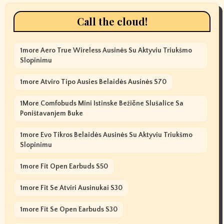
Call the cloud!
1more Aero True Wireless Ausinės Su Aktyviu Triukšmo
Slopinimu
1more Atviro Tipo Ausies Belaidės Ausinės S70
1More Comfobuds Mini Istinske Bežične Slušalice Sa
Poništavanjem Buke
1more Evo Tikros Belaidės Ausinės Su Aktyviu Triukšmo
Slopinimu
1more Fit Open Earbuds S50
1more Fit Se Atviri Ausinukai S30
1more Fit Se Open Earbuds S30