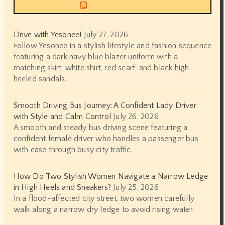
Siyax world
Drive with Yesonee!
July 27, 2026
Follow Yesonee in a stylish lifestyle and fashion sequence
featuring a dark navy blue blazer uniform with a
matching skirt, white shirt, red scarf, and black high-
heeled sandals.
Smooth Driving Bus Journey: A Confident Lady Driver
with Style and Calm Control
July 26, 2026
A smooth and steady bus driving scene featuring a
confident female driver who handles a passenger bus
with ease through busy city traffic.
How Do Two Stylish Women Navigate a Narrow Ledge
in High Heels and Sneakers?
July 25, 2026
In a flood-affected city street, two women carefully
walk along a narrow dry ledge to avoid rising water.