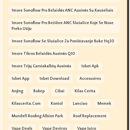
1more Sonoflow Pro Belaidės ANC Ausinės Su Kaušeliais
1more Sonoflow Pro Bežične ANC Slušalice Koje Se Nose
Preko Ušiju
1more Sonoflow Se Slušalice Za Poništavanje Buke Hq30
1more Tikros Belaidės Ausinės Q10
1more Trijų Garsiakalbių Ausinės
1xbet Apk
1xbet App
1xbet Download
Accessoires
Anjing
Bokep
Cibai
Kilas Cerita
Kilascerita.com
Kontol
Lanciao
Memek
Mundell Roofing Albion Park
Roof Replacement
Vape Deals
Vape Devices
Vape Juice