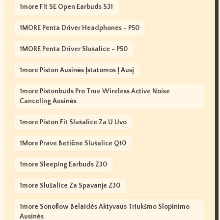
1more Fit SE Open Earbuds S31
1MORE Penta Driver Headphones - P50
1MORE Penta Driver Slušalice - P50
1more Piston Ausinės Įstatomos Į Ausį
1more Pistonbuds Pro True Wireless Active Noise
Canceling Ausinės
1more Piston Fit Slušalice Za U Uvo
1More Prave Bežične Slušalice Q10
1more Sleeping Earbuds Z30
1more Slušalice Za Spavanje Z30
1more Sonoflow Belaidės Aktyvaus Triukšmo Slopinimo
Ausinės