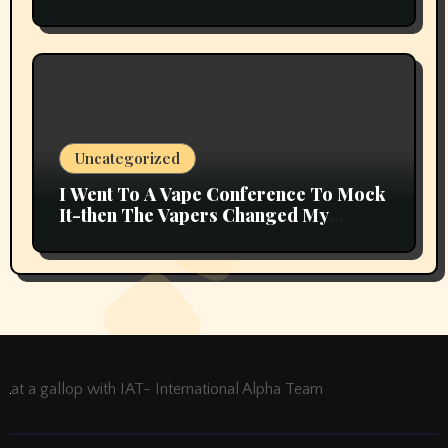
Uncategorized
I Went To A Vape Conference To Mock
It-then The Vapers Changed My
Thoughts
at a gallop with IAT- International Alpha Team