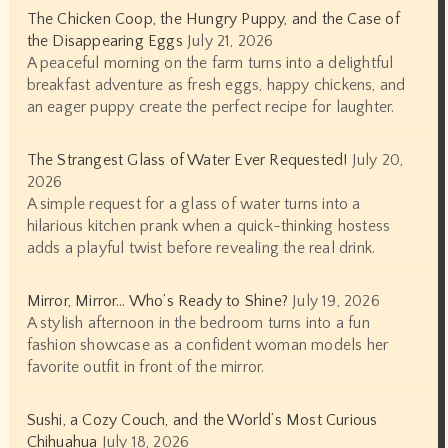
The Chicken Coop, the Hungry Puppy, and the Case of
the Disappearing Eggs
July 21, 2026
A peaceful morning on the farm turns into a delightful
breakfast adventure as fresh eggs, happy chickens, and
an eager puppy create the perfect recipe for laughter.
The Strangest Glass of Water Ever Requested!
July 20,
2026
A simple request for a glass of water turns into a
hilarious kitchen prank when a quick-thinking hostess
adds a playful twist before revealing the real drink.
Mirror, Mirror… Who’s Ready to Shine?
July 19, 2026
A stylish afternoon in the bedroom turns into a fun
fashion showcase as a confident woman models her
favorite outfit in front of the mirror.
Sushi, a Cozy Couch, and the World’s Most Curious
Chihuahua
July 18, 2026