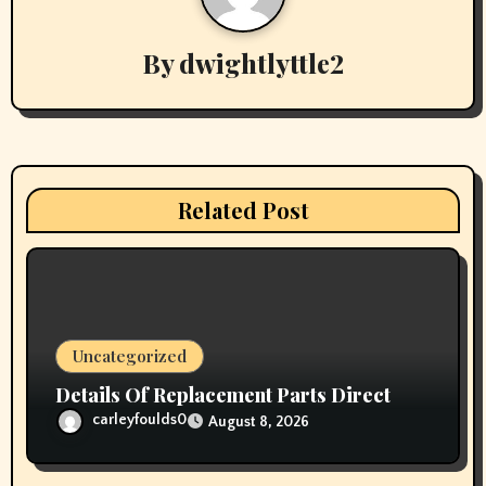
a
v
By
dwightlyttle2
i
g
a
Related Post
t
i
o
Uncategorized
n
Details Of Replacement Parts Direct
carleyfoulds0
August 8, 2026