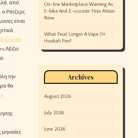
λά, από
On-line Marketplace Warning As
E-bike And E-scooter Fires Attain
, ο Ρότζερς
New
μυνες είναι
χετικά
What Final Longer A Vape Or
ακουστικά
Hookah Pen?
s.Αξίζει
α.
Archives
όλη την
υρα θα
re
August 2026
July 2026
σκησης
June 2026
 μηνιαίες