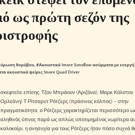
ιό ως πρώτη σεζόν της
ριστροφής
 ακύρωση θορύβου
, #
Ακουστικά 1more Sonoflow ασύρματα με ενεργ
τα ακουστικά ψείρες 1more Quad Driver
σκεφτείτε επίσης: Τζον Μπράουν (Αριζόνα), Μαρκ Κόλστον (Νέα
Ορλεάνη) Τ Ρίτσαρντ Ρότζερς (πράσινος κόλπος) – στην
πραγματικότητα, ο Ρότζερς χαρακτηρίζεται περισσότερο ω
αληθινός ύπνος παρά ως απλώς υποτιμημένος.νωρίτερα αυ
καλοκαίρι, η ανησυχία για τους Ρότζερς ήταν πόσο συχνά θ