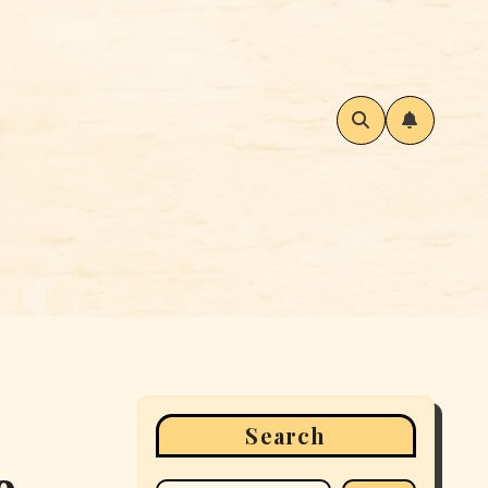
Search
ο