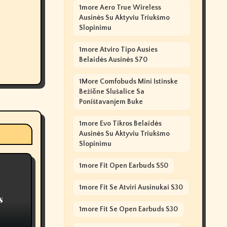
1more Aero True Wireless
Ausinės Su Aktyviu Triukšmo
Slopinimu
1more Atviro Tipo Ausies
Belaidės Ausinės S70
1More Comfobuds Mini Istinske
Bežične Slušalice Sa
Poništavanjem Buke
1more Evo Tikros Belaidės
Ausinės Su Aktyviu Triukšmo
Slopinimu
1more Fit Open Earbuds S50
1more Fit Se Atviri Ausinukai S30
s
1more Fit Se Open Earbuds S30