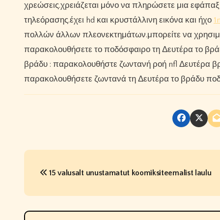
χρεώσεις.χρειάζεται μόνο να πληρώσετε μια εφάπαξ 
τηλεόρασης.έχει hd και κρυστάλλινη εικόνα και ήχο
1
πολλών άλλων πλεονεκτημάτων.μπορείτε να χρησιμο
παρακολουθήσετε το ποδόσφαιρο τη Δευτέρα το βρά
βράδυ : παρακολουθήστε ζωντανή ροή nfl Δευτέρα βρ
παρακολουθήσετε ζωντανά τη Δευτέρα το βράδυ ποδ
P
15 valusalt unustamatut koomiksiteemalist laulu
o
s
t