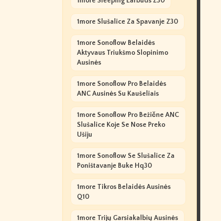
1more Sleeping Earbuds Z30
1more Slušalice Za Spavanje Z30
1more Sonoflow Belaidės
Aktyvaus Triukšmo Slopinimo
Ausinės
1more Sonoflow Pro Belaidės
ANC Ausinės Su Kaušeliais
1more Sonoflow Pro Bežične ANC
Slušalice Koje Se Nose Preko
Ušiju
1more Sonoflow Se Slušalice Za
Poništavanje Buke Hq30
1more Tikros Belaidės Ausinės
Q10
1more Trijų Garsiakalbių Ausinės