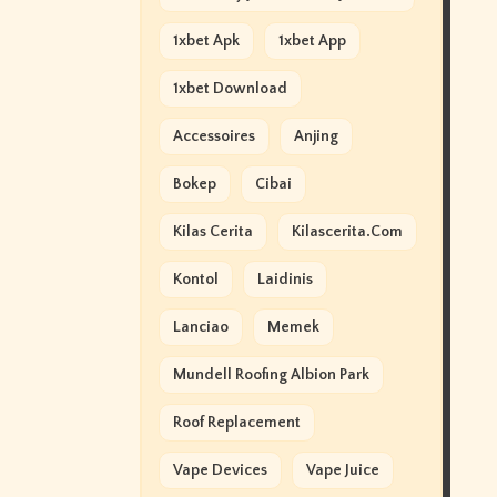
1xbet Apk
1xbet App
1xbet Download
Accessoires
Anjing
Bokep
Cibai
Kilas Cerita
Kilascerita.com
Kontol
Laidinis
Lanciao
Memek
Mundell Roofing Albion Park
Roof Replacement
Vape Devices
Vape Juice