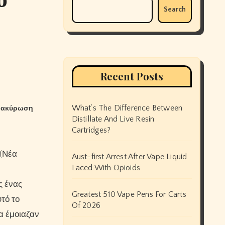
Search
Recent Posts
What’s The Difference Between
ή ακύρωση
Distillate And Live Resin
Cartridges?
Aust-first Arrest After Vape Liquid
Laced With Opioids
ς ένας
Greatest 510 Vape Pens For Carts
τό το
Of 2026
α έμοιαζαν