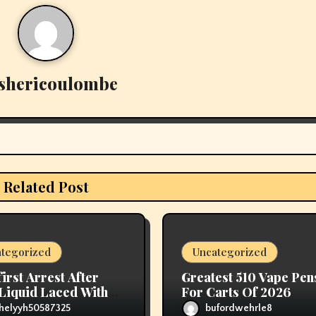
shericoulombe
Related Post
tegorized
Uncategorized
first Arrest After
Greatest 510 Vape Pen
Liquid Laced With
For Carts Of 2026
ids
helyyh50587325
bufordwehrle8