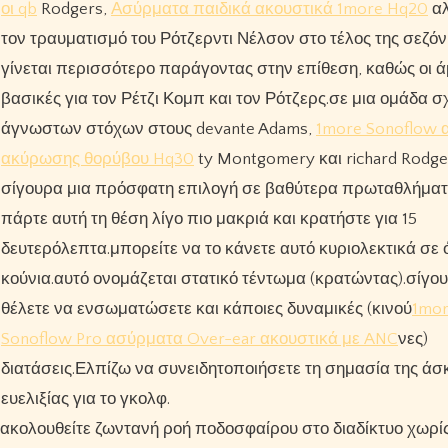
οι qb
Rodgers,
Ασύρματα παιδικά ακουστικά 1more Hq20
αλ
τον τραυματισμό του Ρότζερντι Νέλσον στο τέλος της σεζόν
γίνεται περισσότερο παράγοντας στην επίθεση, καθώς οι ά
βασικές για τον Ρέτζι Κομπ και τον Ρότζερς.σε μια ομάδα σ
άγνωστων στόχων στους devante Adams,
1more Sonoflow 
ακύρωσης θορύβου Hq30
ty Montgomery και richard Rodger
σίγουρα μια πρόσφατη επιλογή σε βαθύτερα πρωταθλήματ
πάρτε αυτή τη θέση λίγο πιο μακριά και κρατήστε για 15
δευτερόλεπτα.μπορείτε να το κάνετε αυτό κυριολεκτικά σε 
κούνια.αυτό ονομάζεται στατικό τέντωμα (κρατώντας).σίγο
θέλετε να ενσωματώσετε και κάποιες δυναμικές (κινού
1mo
Sonoflow Pro ασύρματα Over-ear ακουστικά με ANC
νες)
διατάσεις.Ελπίζω να συνειδητοποιήσετε τη σημασία της ά
ευελιξίας για το γκολφ.
αρακολουθείτε ζωντανή ροή ποδοσφαίρου στο διαδίκτυο χωρίς