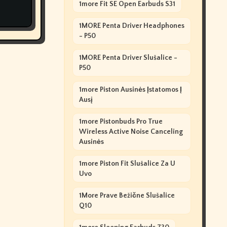
1more Fit SE Open Earbuds S31
1MORE Penta Driver Headphones
- P50
1MORE Penta Driver Slušalice -
P50
1more Piston Ausinės Įstatomos Į
Ausį
1more Pistonbuds Pro True
Wireless Active Noise Canceling
Ausinės
1more Piston Fit Slušalice Za U
Uvo
1More Prave Bežične Slušalice
Q10