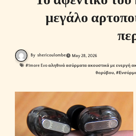
μεγάλο αρτοπο
πε
By
shericoulombe
May 28, 2026
#
1more Evo αληθινά ασύρματα ακουστικά με ενεργή
θορύβου
, #
Ενσύρμα