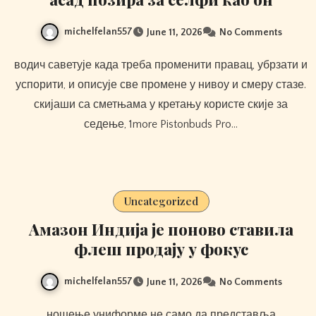
michelfelan557
June 11, 2026
No Comments
водич саветује када треба променити правац, убрзати и
успорити, и описује све промене у нивоу и смеру стазе.
скијаши са сметњама у кретању користе скије за
седење, 1more Pistonbuds Pro…
Uncategorized
Амазон Индија је поново ставила
флеш продају у фокус
michelfelan557
June 11, 2026
No Comments
ношење униформе не само да представља