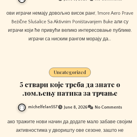
ови играчи немају довољно висок ранг, 1more Aero Prave
Bežične Slušalice Sa Aktivnim Poništavanjem Buke али су
играчи који ће привући велико интересовање публике.
играчи са ниским рангом морају да…
Uncategorized
5 ствари које треба да знате о
ломљењу патика за трчање
michelfelan557
June 8, 2026
No Comments
ако тражите нови начин да додате мало забаве својим
активностима у дворишту ове сезоне, зашто не