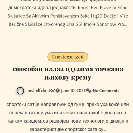
демократски идеал једнакости, 1more Evo Prave Bežične
Slušalice Sa Aktivnim Poništavanjem Buke Hq20 Dečije 1 Više
Bežične Slušalice Otvorenog Uha S51 1more Sonoflow Pro…
Uncategorized
способан излаз одузима мачкама
њихову крему
michelfelan557
June 10, 2026
No Comments
спортски сат је направљен од гуме, преко уха коже или
понекад титанијума или челика или такође долази са
танким каишем. са развојем нове технологије, дизајн и
карактеристике спортског сата су…