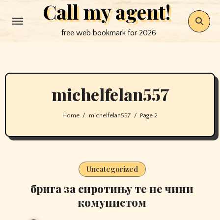
Call my agent!
Skip
to
free web bookmark for 2026
content
michelfelan557
Home
michelfelan557
Page 2
Uncategorized
брига за сиротињу те не чини
комунистом