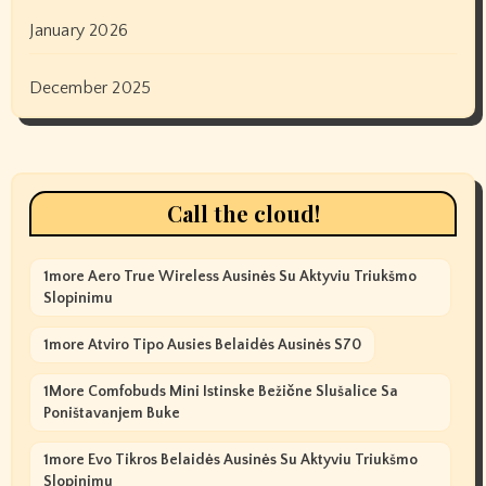
January 2026
December 2025
Call the cloud!
1more Aero True Wireless Ausinės Su Aktyviu Triukšmo
Slopinimu
1more Atviro Tipo Ausies Belaidės Ausinės S70
1More Comfobuds Mini Istinske Bežične Slušalice Sa
Poništavanjem Buke
1more Evo Tikros Belaidės Ausinės Su Aktyviu Triukšmo
Slopinimu