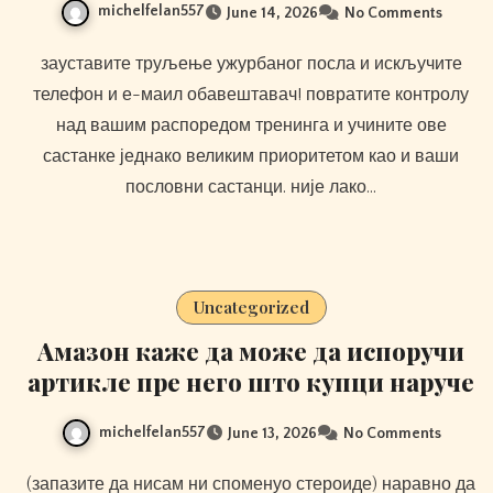
michelfelan557
June 14, 2026
No Comments
зауставите труљење ужурбаног посла и искључите
телефон и е-маил обавештавач! повратите контролу
над вашим распоредом тренинга и учините ове
састанке једнако великим приоритетом као и ваши
пословни састанци. није лако…
Uncategorized
Амазон каже да може да испоручи
артикле пре него што купци наруче
michelfelan557
June 13, 2026
No Comments
(запазите да нисам ни споменуо стероиде) наравно да