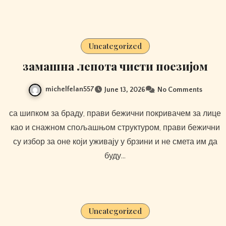
Uncategorized
замашна лепота чисти поезијом
michelfelan557
June 13, 2026
No Comments
са шипком за браду, прави бежични покривачем за лице
као и снажном спољашњом структуром, прави бежични
су избор за оне који уживају у брзини и не смета им да
буду…
Uncategorized