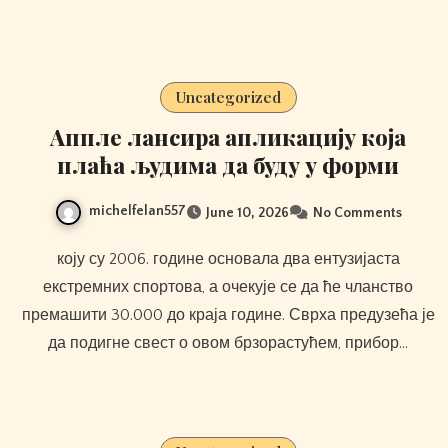
Uncategorized
Аппле лансира апликацију која
плаћа људима да буду у форми
michelfelan557
June 10, 2026
No Comments
коју су 2006. године основала два ентузијаста
екстремних спортова, а очекује се да ће чланство
премашити 30.000 до краја године. Сврха предузећа је
да подигне свест о овом брзорастућем, прибор…