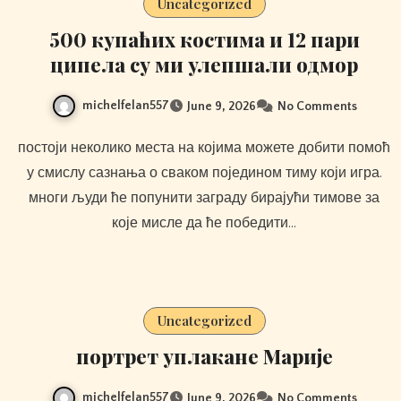
Uncategorized
500 купаћих костима и 12 пари
ципела су ми улепшали одмор
michelfelan557
June 9, 2026
No Comments
постоји неколико места на којима можете добити помоћ
у смислу сазнања о сваком поједином тиму који игра.
многи људи ће попунити заграду бирајући тимове за
које мисле да ће победити…
Uncategorized
портрет уплакане Марије
michelfelan557
June 9, 2026
No Comments