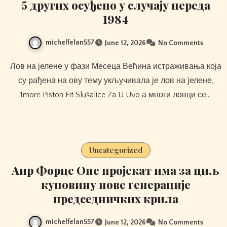
5 других осуђено у случају нереда
1984
michelfelan557
June 12, 2026
No Comments
Лов на јелене у фази Месеца Већина истраживања која
су рађена на ову тему укључивала је лов на јелене,
1more Piston Fit Slušalice Za U Uvo а многи ловци се…
Uncategorized
Аир Форце Оне пројекат има за циљ
куповину нове генерације
председничких крила
michelfelan557
June 12, 2026
No Comments