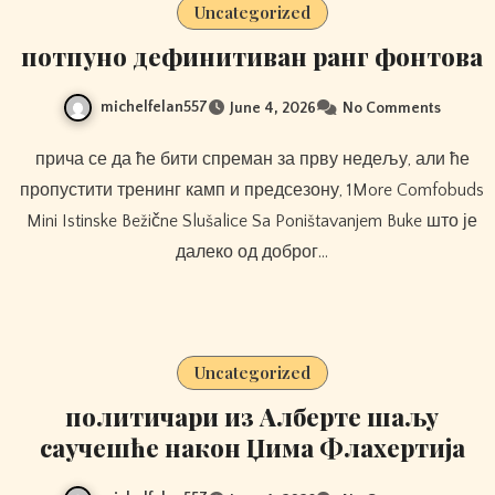
Uncategorized
потпуно дефинитиван ранг фонтова
michelfelan557
June 4, 2026
No Comments
прича се да ће бити спреман за прву недељу, али ће
пропустити тренинг камп и предсезону, 1More Comfobuds
Mini Istinske Bežične Slušalice Sa Poništavanjem Buke што је
далеко од доброг…
Uncategorized
политичари из Алберте шаљу
саучешће након Џима Флахертија