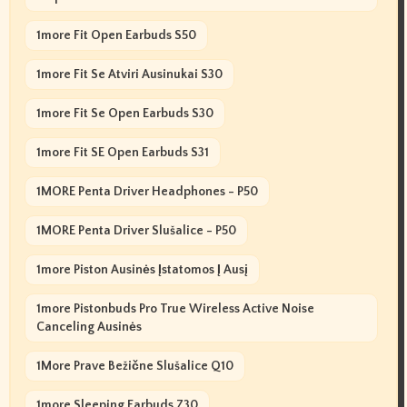
1more Fit Open Earbuds S50
1more Fit Se Atviri Ausinukai S30
1more Fit Se Open Earbuds S30
1more Fit SE Open Earbuds S31
1MORE Penta Driver Headphones - P50
1MORE Penta Driver Slušalice - P50
1more Piston Ausinės Įstatomos Į Ausį
1more Pistonbuds Pro True Wireless Active Noise
Canceling Ausinės
1More Prave Bežične Slušalice Q10
1more Sleeping Earbuds Z30