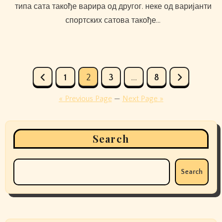
типа сата такође варира од другог. неке од варијанти
спортских сатова такође…
Posts
1
2
3
…
8
pagination
« Previous Page
—
Next Page »
Search
Search