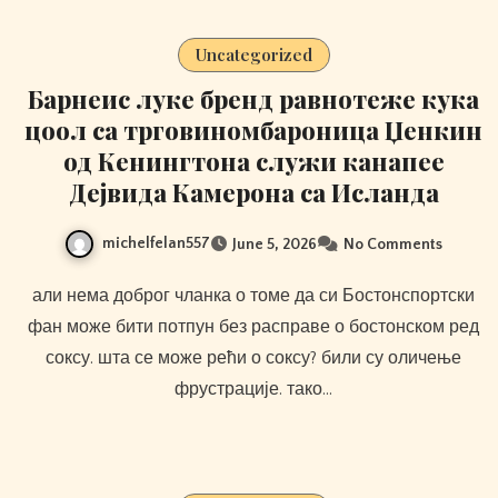
Uncategorized
Барнеис луке бренд равнотеже кука
цоол са трговиномбароница Џенкин
од Кенингтона служи канапее
Дејвида Камерона са Исланда
michelfelan557
June 5, 2026
No Comments
али нема доброг чланка о томе да си Бостонспортски
фан може бити потпун без расправе о бостонском ред
соксу. шта се може рећи о соксу? били су оличење
фрустрације. тако…