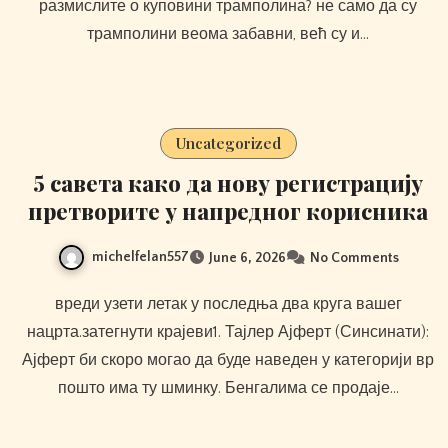
размислите о куповини трамполина? не само да су
трамполини веома забавни, већ су и…
Uncategorized
5 савета како да нову регистрацију
претворите у напредног корисника
michelfelan557
June 6, 2026
No Comments
вреди узети летак у последња два круга вашег
нацрта.затегнути крајеви1. Тајлер Ајферт (Синсинати):
Ајферт би скоро могао да буде наведен у категорији вр
пошто има ту шминку. Бенгалима се продаје…