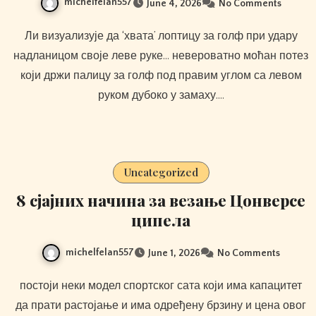
michelfelan557
June 4, 2026
No Comments
Ли визуализује да ‘хвата’ лоптицу за голф при удару
надланицом своје леве руке… невероватно моћан потез
који држи палицу за голф под правим углом са левом
руком дубоко у замаху.…
Uncategorized
8 сјајних начина за везање Цонверсе
ципела
michelfelan557
June 1, 2026
No Comments
постоји неки модел спортског сата који има капацитет
да прати растојање и има одређену брзину и цена овог