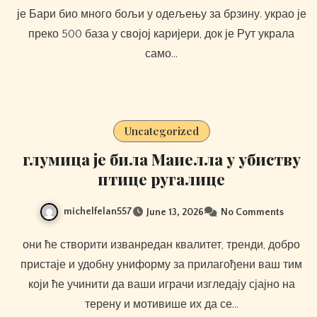
је Бари био много бољи у одељењу за брзину. украо је
преко 500 база у својој каријери, док је Рут украла
само…
Uncategorized
глумица је била Маиелла у убиству
птице ругалице
michelfelan557
June 13, 2026
No Comments
они ће створити изванредан квалитет, тренди, добро
пристаје и удобну униформу за прилагођени ваш тим
који ће учинити да ваши играчи изгледају сјајно на
терену и мотивише их да се…