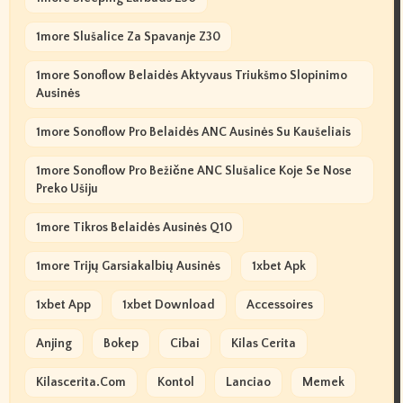
1more Slušalice Za Spavanje Z30
1more Sonoflow Belaidės Aktyvaus Triukšmo Slopinimo
Ausinės
1more Sonoflow Pro Belaidės ANC Ausinės Su Kaušeliais
1more Sonoflow Pro Bežične ANC Slušalice Koje Se Nose
Preko Ušiju
1more Tikros Belaidės Ausinės Q10
1more Trijų Garsiakalbių Ausinės
1xbet Apk
1xbet App
1xbet Download
Accessoires
Anjing
Bokep
Cibai
Kilas Cerita
Kilascerita.com
Kontol
Lanciao
Memek