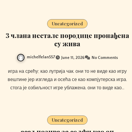
Uncategorized
3 члана нестале породице пронађена
су жива
michelfelan557
June 11, 2026
No Comments
игра на срећу; као лутрија чак. они то не виде као игру
вештине јер изгледа и осећа се као компјутерска игра.
стога је озбиљност игре ублажена. они то виде као…
Uncategorized
асад позира за селфи као он