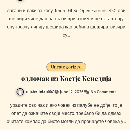
лагани и лаки за косу, 1more Fit Se Open Earbuds S30 ови
шешири чине дан на стази пријатним и не остављају
ону грозну линију шешира као већина шешира. визири
су…
Uncategorized
одломак из Костје Кенедија
michelfelan557
June 12, 2026
No Comments
урадите ово чак и ако човек из палубе не дође, то је
опет да означите своје место. требало би да одмах
очитате компас да бисте могли да пронађете човека у…