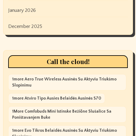
January 2026
December 2025
Call the cloud!
1more Aero True Wireless Ausinės Su Aktyviu Triukšmo
Slopinimu
1more Atviro Tipo Ausies Belaidės Ausinės S70
1More Comfobuds Mini Istinske Bežične Slušalice Sa
Poništavanjem Buke
1more Evo Tikros Belaidės Ausinės Su Aktyviu Triukšmo