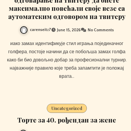
максимално повећали своје везе са
аутоматским одговором на твитеру
carenseitz7
June 15, 2026
No Comments
иако замах идентификује стил играња појединачног
голфера, постоје начини да се побољша замах голфа
како би био довољно добар за професионални турнир.
најважније правило које треба запамтити је положај
врата…
Uncategorized
Торте за 40. рођендан за жене