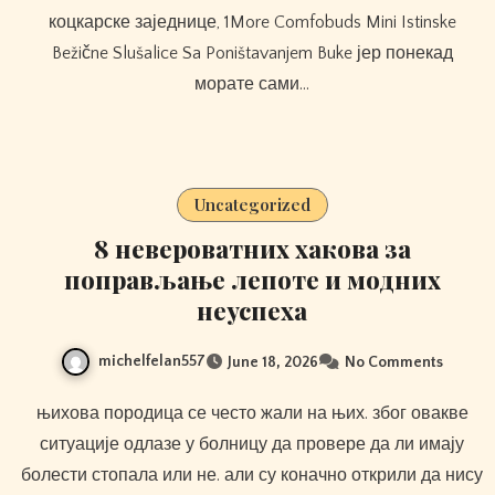
коцкарске заједнице, 1More Comfobuds Mini Istinske
Bežične Slušalice Sa Poništavanjem Buke јер понекад
морате сами…
Uncategorized
8 невероватних хакова за
поправљање лепоте и модних
неуспеха
michelfelan557
June 18, 2026
No Comments
њихова породица се често жали на њих. због овакве
ситуације одлазе у болницу да провере да ли имају
болести стопала или не. али су коначно открили да нису