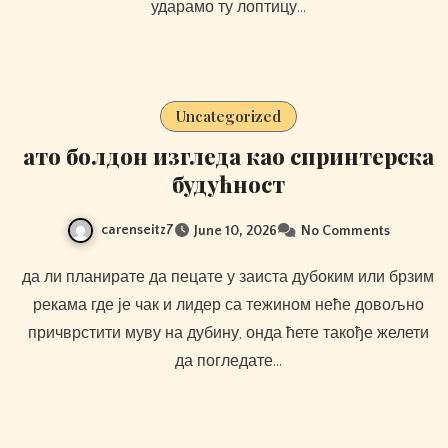
ударамо ту лоптицу…
Uncategorized
ато болдон изгледа као спринтерска
будућност
carenseitz7
June 10, 2026
No Comments
да ли планирате да пецате у заиста дубоким или брзим
рекама где је чак и лидер са тежином неће довољно
причврстити муву на дубину, онда ћете такође желети
да погледате…