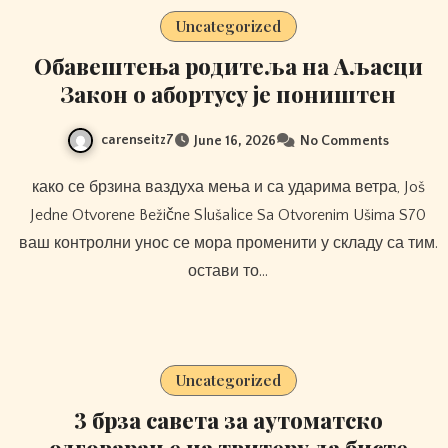
Uncategorized
Обавештења родитеља на Аљасци
Закон о абортусу је поништен
carenseitz7
June 16, 2026
No Comments
како се брзина ваздуха мења и са ударима ветра, Još
Jedne Otvorene Bežične Slušalice Sa Otvorenim Ušima S70
ваш контролни унос се мора променити у складу са тим.
остави то…
Uncategorized
3 брза савета за аутоматско
одговарање на твитеру да бисте