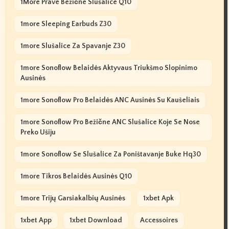
1More Prave Bežične Slušalice Q10
1more Sleeping Earbuds Z30
1more Slušalice Za Spavanje Z30
1more Sonoflow Belaidės Aktyvaus Triukšmo Slopinimo
Ausinės
1more Sonoflow Pro Belaidės ANC Ausinės Su Kaušeliais
1more Sonoflow Pro Bežične ANC Slušalice Koje Se Nose
Preko Ušiju
1more Sonoflow Se Slušalice Za Poništavanje Buke Hq30
1more Tikros Belaidės Ausinės Q10
1more Trijų Garsiakalbių Ausinės
1xbet Apk
1xbet App
1xbet Download
Accessoires