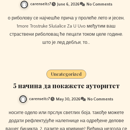
carenseitz7
June 6, 2026
No Comments
о риболову се најчешће прича у пролеће лето и јесен,
1more Trostruke Slušalice Za U Uvo међутим ваш
страствени риболовац ће пецати током целе године.
што је лед дебљи, то…
Uncategorized
5 начина да покажете ауторитет
carenseitz7
May 30, 2026
No Comments
носите одело или прслук светлих боја. такође можете
додати рефлектујуће налепнице на одређене делове
вашег бицикла. 2. пазите на кривине? Већина незгода се