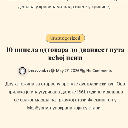
дешава у кривинама. када идете у кривине,…
Uncategorized
10 ципела одговара до дванаест пута
већој цени
besscombes
May 27, 2026
No Comments
Друга тежина за старосну врсту је аустралијски куп. Ова
прилика је инаугурисана далеке 1861. године и дешава
се сваког марша на тркачкој стази Флемингтон у
Мелбурну. пунокрвни који су стари…