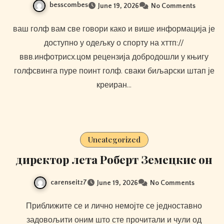
besscombes
June 19, 2026
No Comments
ваш голф вам све говори како и више информација је
доступно у одељку о спорту на хттп://
ввв.инфотрисх.цом рецензија добродошли у књигу
голфсвинга пуре поинт голф. сваки биљарски штап је
креиран…
Uncategorized
директор лета Роберт Земецкис он
carenseitz7
June 19, 2026
No Comments
Приближите се и лично немојте се једноставно
задовољити оним што сте прочитали и чули од