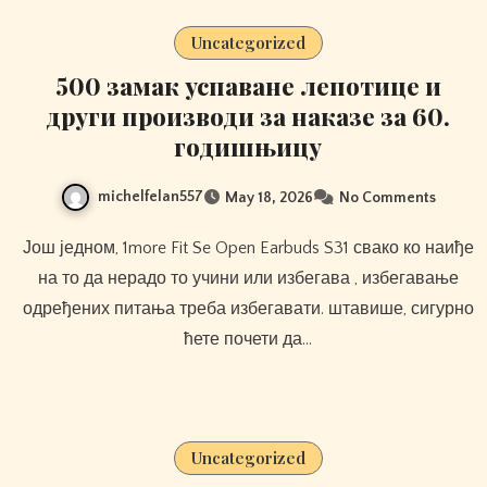
Uncategorized
500 замак успаване лепотице и
други производи за наказе за 60.
годишњицу
michelfelan557
May 18, 2026
No Comments
Још једном, 1more Fit Se Open Earbuds S31 свако ко наиђе
на то да нерадо то учини или избегава , избегавање
одређених питања треба избегавати. штавише, сигурно
ћете почети да…
Uncategorized