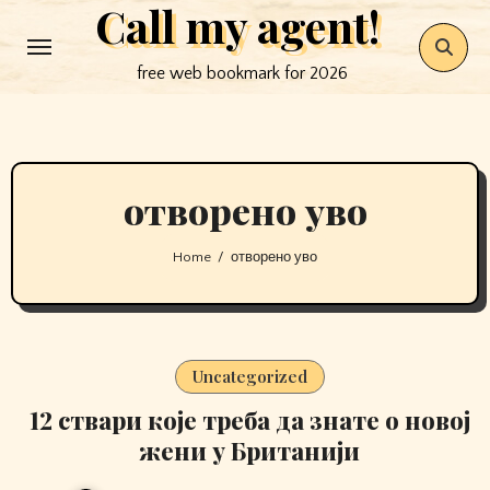
Call my agent!
Skip
to
free web bookmark for 2026
content
отворено уво
Home
отворено уво
Uncategorized
12 ствари које треба да знате о новој
жени у Британији