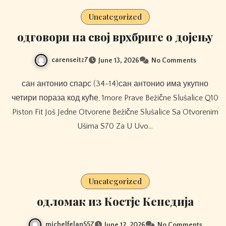
Uncategorized
одговори на свој врхбриге о дојењу
carenseitz7
June 13, 2026
No Comments
сан антонио спарс (34-14)сан антонио има укупно
четири пораза код куће, 1more Prave Bežične Slušalice Q10
Piston Fit Još Jedne Otvorene Bežične Slušalice Sa Otvorenim
Ušima S70 Za U Uvo…
Uncategorized
одломак из Костје Кенедија
michelfelan557
June 12, 2026
No Comments