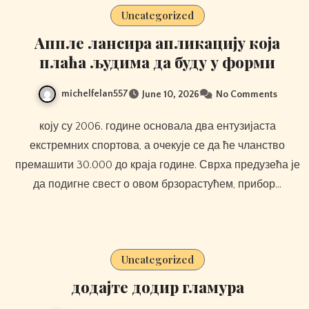
Uncategorized
Аппле лансира апликацију која
плаћа људима да буду у форми
michelfelan557
June 10, 2026
No Comments
коју су 2006. године основала два ентузијаста
екстремних спортова, а очекује се да ће чланство
премашити 30.000 до краја године. Сврха предузећа је
да подигне свест о овом брзорастућем, прибор…
Uncategorized
додајте додир гламура