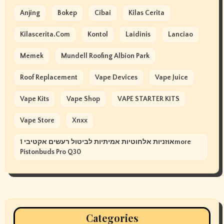
Anjing
Bokep
Cibai
Kilas Cerita
Kilascerita.com
Kontol
Laidinis
Lanciao
Memek
Mundell Roofing Albion Park
Roof Replacement
Vape Devices
Vape Juice
Vape Kits
Vape Shop
VAPE STARTER KITS
Vape Store
Xnxx
אוזניות אלחוטיות אמיתיות לביטול רעשים אקטיבי 1more
Pistonbuds Pro Q30
Categories