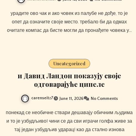
урадите ово чак и ако човек из палубе не дође, то је
опет да означите своје место. требало би да одмах
очитате компас да бисте могли да пронађете човека у…
Uncategorized
и Давид Ландон показују своје
одговарајуће ципеле
carenseitz7
June 11, 2026
No Comments
понекад се необичне ствари дешавају обичним људима
и то је узбудљиво! чини се да сви играчи голфа живе за
тај један узбудљив ударац! као да стално изнова