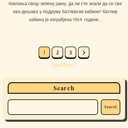
поклања своју зелену јакну. да ли сте знали да се све
ово дешава у подруму батлерске кабине? батлер
кабина је изграђена 1964. године…
Posts
1
2
3
pagination
Next Page »
Search
Search