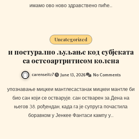
имамо ово ново здравствено пиће…
Uncategorized
и постурално љуљање код субјеката
са остеоартритисом колена
carenseitz7
June 13, 2026
No Comments
упознавање мицкеи мантлесастанак мицкеи мантле би
био сан који се остварује. сан остварен за Дена на
његов 38. рођендан, када га је супруга почастила
боравком у Јенкее Фантаси кампу у…