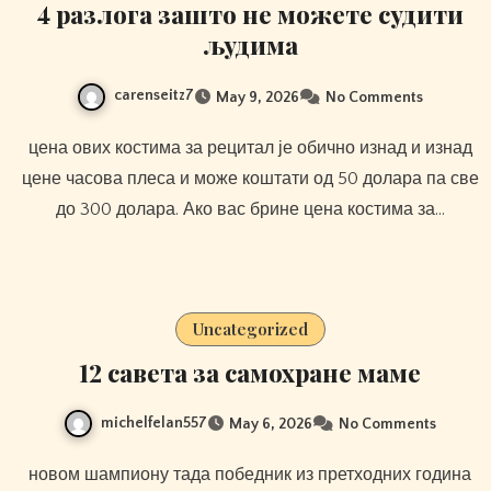
4 разлога зашто не можете судити
људима
carenseitz7
May 9, 2026
No Comments
цена ових костима за рецитал је обично изнад и изнад
цене часова плеса и може коштати од 50 долара па све
до 300 долара. Ако вас брине цена костима за…
Uncategorized
12 савета за самохране маме
michelfelan557
May 6, 2026
No Comments
новом шампиону тада победник из претходних година