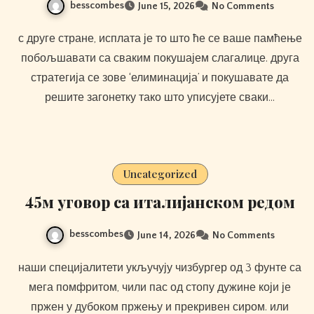
besscombes
June 15, 2026
No Comments
с друге стране, исплата је то што ће се ваше памћење
побољшавати са сваким покушајем слагалице. друга
стратегија се зове ‘елиминација’ и покушавате да
решите загонетку тако што уписујете сваки…
Uncategorized
45м уговор са италијанском редом
besscombes
June 14, 2026
No Comments
наши специјалитети укључују чизбургер од 3 фунте са
мега помфритом, чили пас од стопу дужине који је
пржен у дубоком пржењу и прекривен сиром. или