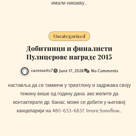
имали никакву…
Uncategorized
Добитници и финалисти
Пулицерове награде 2015
carenseitz7
June 17, 2026
No Comments
наставља да се такмичи у триатлону и задржава своју
тежину више од годину дана. ако желите да
контактирате др. банас, може се добити у његовој
канцеларији на 480-633-6837, 1more Sonoflow…