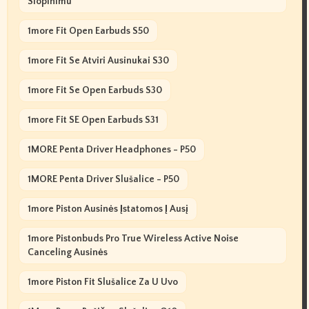
Slopinimu
1more Fit Open Earbuds S50
1more Fit Se Atviri Ausinukai S30
1more Fit Se Open Earbuds S30
1more Fit SE Open Earbuds S31
1MORE Penta Driver Headphones - P50
1MORE Penta Driver Slušalice - P50
1more Piston Ausinės Įstatomos Į Ausį
1more Pistonbuds Pro True Wireless Active Noise
Canceling Ausinės
1more Piston Fit Slušalice Za U Uvo