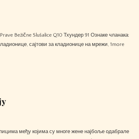
кладионице, сајтови за кладионице на мрежи, 1more
ју