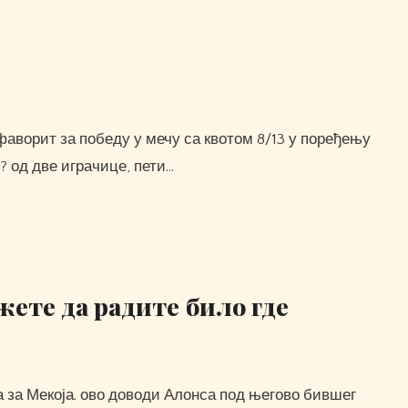
? од две играчице, пети…
жете да радите било где