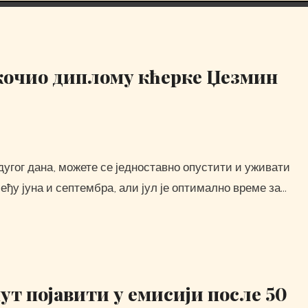
скочио диплому кћерке Џезмин
ђу јуна и септембра, али јул је оптимално време за…
пут појавити у емисији после 50