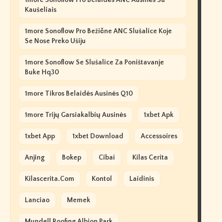
1more Sonoflow Pro Belaidės ANC Ausinės Su
Kaušeliais
1more Sonoflow Pro Bežične ANC Slušalice Koje
Se Nose Preko Ušiju
1more Sonoflow Se Slušalice Za Poništavanje
Buke Hq30
1more Tikros Belaidės Ausinės Q10
1more Trijų Garsiakalbių Ausinės
1xbet Apk
1xbet App
1xbet Download
Accessoires
Anjing
Bokep
Cibai
Kilas Cerita
Kilascerita.com
Kontol
Laidinis
Lanciao
Memek
Mundell Roofing Albion Park