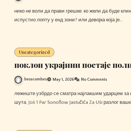
нико не воли да прави грешке. ко жели да буде клинац који је ударио да заврши игру? или дечака који је
испустио лопту у енд зони? или девојка која је…
Uncategorized
поклон украјини постаје по
besscombes
May 1, 2026
No Comments
лежиште узбрдо се сматра најлакшим ударцем за играње, али ако имате проблема са овом врстом
шута, Još 1 Par Sonoflow Jastučića Za Uši разлог в