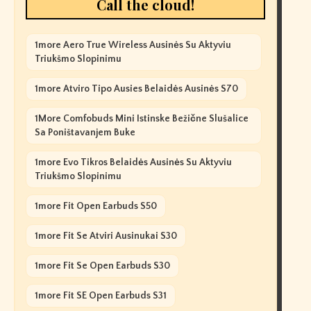
Call the cloud!
1more Aero True Wireless Ausinės Su Aktyviu
Triukšmo Slopinimu
1more Atviro Tipo Ausies Belaidės Ausinės S70
1More Comfobuds Mini Istinske Bežične Slušalice
Sa Poništavanjem Buke
1more Evo Tikros Belaidės Ausinės Su Aktyviu
Triukšmo Slopinimu
1more Fit Open Earbuds S50
1more Fit Se Atviri Ausinukai S30
1more Fit Se Open Earbuds S30
1more Fit SE Open Earbuds S31