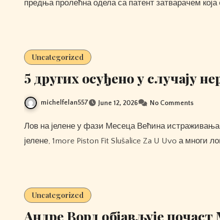
предња пролећна одела са патент затварачем која 
Uncategorized
5 других осуђено у случају не
michelfelan557
June 12, 2026
No Comments
Лов на јелене у фази Месеца Већина истраживања која су рађена на ову тему укључивала је лов на
јелене, 1more Piston Fit Slušalice Za U Uvo а многи л
Uncategorized
Андре Ворд објављује почаст