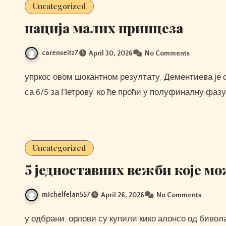
Uncategorized
нација малих принцеза
carenseitz7
April 30, 2026
No Comments
упркос овом шокантном резултату, Дементиева је фаворит за победу у мечу са квотом 8/13 у поређењу
са 6/5 за Петрову. ко ће проћи у полуфиналну фазу
Uncategorized
5 једноставних вежби које мо
michelfelan557
April 26, 2026
No Comments
у одбрани, орлови су купили кико алонсо од бивола за Мекоја. ово доводи Алонса под његово бившег