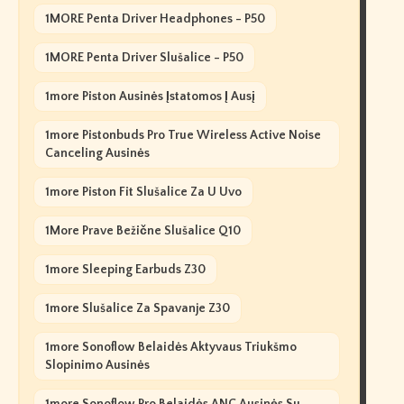
1MORE Penta Driver Headphones - P50
1MORE Penta Driver Slušalice - P50
1more Piston Ausinės Įstatomos Į Ausį
1more Pistonbuds Pro True Wireless Active Noise
Canceling Ausinės
1more Piston Fit Slušalice Za U Uvo
1More Prave Bežične Slušalice Q10
1more Sleeping Earbuds Z30
1more Slušalice Za Spavanje Z30
1more Sonoflow Belaidės Aktyvaus Triukšmo
Slopinimo Ausinės