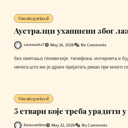
Uncategorized
Аустралци ухапшени због л
carenseitz7
May 26, 2026
No Comments
без ометања телевизије, телефона, интернета и будилника, одлично ћете се провести. Увек ћу се сећати
нечега што ми је драги пријатељ рекао пре много г
Uncategorized
5 ствари које треба урадити у
besscombes
May 22, 2026
No Comments