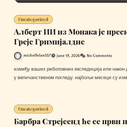
Uncategorized
Алберт ИИ из Монака је пре
Грејс Гримијалдис
michelfelan557
June 19, 2026
No Comments
између ваших риболовних експедиција или након дугог дана, можете се једноставно опустити и уживати
у величанственом погледу. најбољи месеци су изме
Uncategorized
Барбра Стрејсенд ће се први 