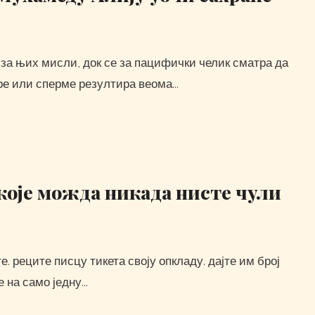
кре или сперме резултира веома…
 које можда никада нисте чули
е на само једну…