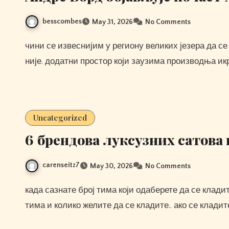
besscombes
May 31, 2026
No Comments
чини се извеснијим у региону великих језера да се за њих мисли, док се за пацифички челик сматра да
није. додатни простор који заузима производња и
Uncategorized
6 брендова луксузних сатова
carenseitz7
May 30, 2026
No Comments
када сазнате број тима који одаберете да се кладите. реците писцу тикета своју опкладу. дајте им број
тима и колико желите да се кладите.. ако се кладит