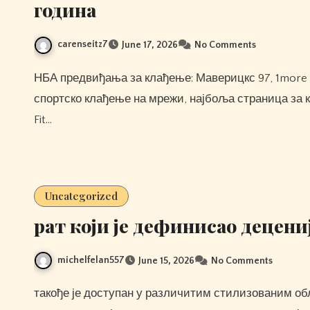
година
carenseitz7
June 17, 2026
No Comments
НБА предвиђања за клађење: Маверицкс 97, 1more Prave Bežične Slušalice Q10 Тхундер 91 Ознаке чланака:
спортско клађење на мрежи, најбоља страница за 
Fit…
Uncategorized
рат који је дефинисао децени
michelfelan557
June 15, 2026
No Comments
такође је доступан у различитим стилизованим облицима међу којима су многе жене најбоље одабрале