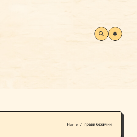
Home
прави бежични