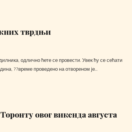
ажних тврдњи
одина, ??време проведено на отвореном је…
 Торонту овог викенда августа