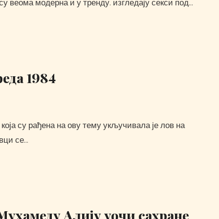
су веома модерна и у тренду. изгледају секси под…
реда 1984
овци се…
 Мухамеду Алију уочи сахране