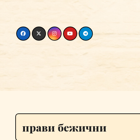
Skip
to
content
прави бежични