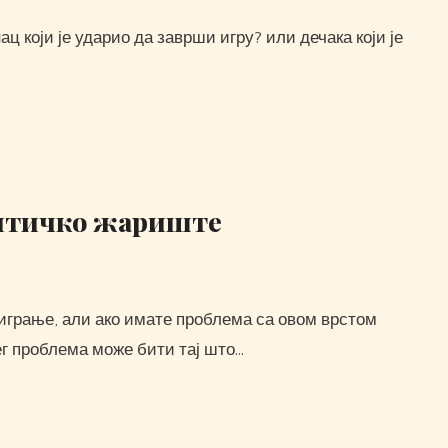
литичко жариште
ашег проблема може бити тај што…