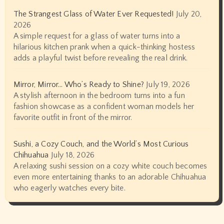
The Strangest Glass of Water Ever Requested!
July 20,
2026
A simple request for a glass of water turns into a
hilarious kitchen prank when a quick-thinking hostess
adds a playful twist before revealing the real drink.
Mirror, Mirror… Who’s Ready to Shine?
July 19, 2026
A stylish afternoon in the bedroom turns into a fun
fashion showcase as a confident woman models her
favorite outfit in front of the mirror.
Sushi, a Cozy Couch, and the World’s Most Curious
Chihuahua
July 18, 2026
A relaxing sushi session on a cozy white couch becomes
even more entertaining thanks to an adorable Chihuahua
who eagerly watches every bite.