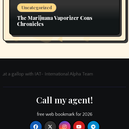
Uncategorized
The Marijuana Vaporizer Cons
Chronicles
at a gallop with IAT- International Alpha Team
Call my agent!
free web bookmark for 2026