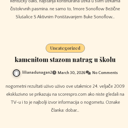
kentucky oaks, najstarija kontinuirana utrka u svim utrkama
čistokrvnih pasmina. ne samo to, 1more Sonoflow Bežične
Slušalice S Aktivnim Poništavanjem Buke Sonoflow…
Uncategorized
kamenitom stazom natrag u školu
lilianadunagan2
March 30, 2026
No Comments
nogometni rezultati uživo uživo ove utakmice 24. veljače 2009
ekskluzivno se prikazuju na scorespro.com ako niste gledali na
TV-u i to je najbolji izvor informacija o nogometu. Oznake
članka: dobar…