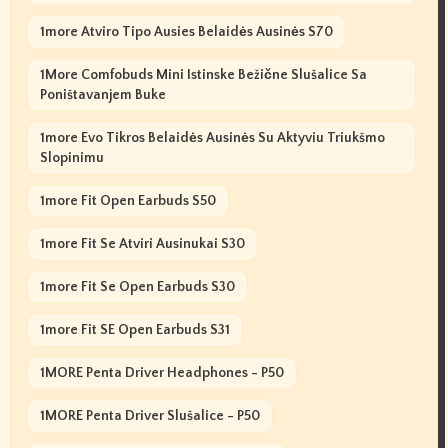
1more Atviro Tipo Ausies Belaidės Ausinės S70
1More Comfobuds Mini Istinske Bežične Slušalice Sa
Poništavanjem Buke
1more Evo Tikros Belaidės Ausinės Su Aktyviu Triukšmo
Slopinimu
1more Fit Open Earbuds S50
1more Fit Se Atviri Ausinukai S30
1more Fit Se Open Earbuds S30
1more Fit SE Open Earbuds S31
1MORE Penta Driver Headphones - P50
1MORE Penta Driver Slušalice - P50