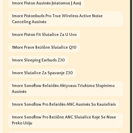
1more Piston Ausinės Įstatomos Į Ausį
1more Pistonbuds Pro True Wireless Active Noise
Canceling Ausinės
1more Piston Fit Slušalice Za U Uvo
1More Prave Bežične Slušalice Q10
1more Sleeping Earbuds Z30
1more Slušalice Za Spavanje Z30
1more Sonoflow Belaidės Aktyvaus Triukšmo Slopinimo
Ausinės
1more Sonoflow Pro Belaidės ANC Ausinės Su Kaušeliais
1more Sonoflow Pro Bežične ANC Slušalice Koje Se Nose
Preko Ušiju