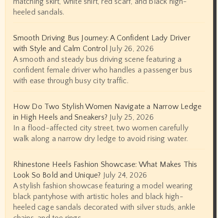
matching skirt, white shirt, red scarf, and black high-
heeled sandals.
Smooth Driving Bus Journey: A Confident Lady Driver
with Style and Calm Control
July 26, 2026
A smooth and steady bus driving scene featuring a
confident female driver who handles a passenger bus
with ease through busy city traffic.
How Do Two Stylish Women Navigate a Narrow Ledge
in High Heels and Sneakers?
July 25, 2026
In a flood-affected city street, two women carefully
walk along a narrow dry ledge to avoid rising water.
Rhinestone Heels Fashion Showcase: What Makes This
Look So Bold and Unique?
July 24, 2026
A stylish fashion showcase featuring a model wearing
black pantyhose with artistic holes and black high-
heeled cage sandals decorated with silver studs, ankle