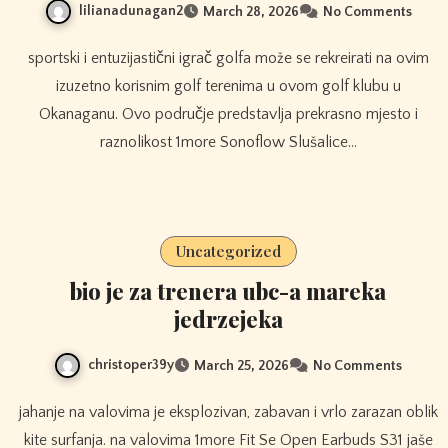
lilianadunagan2
March 28, 2026
No Comments
sportski i entuzijastični igrač golfa može se rekreirati na ovim
izuzetno korisnim golf terenima u ovom golf klubu u
Okanaganu. Ovo područje predstavlja prekrasno mjesto i
raznolikost 1more Sonoflow Slušalice…
Uncategorized
bio je za trenera ubc-a mareka
jedrzejeka
christoper39y
March 25, 2026
No Comments
jahanje na valovima je eksplozivan, zabavan i vrlo zarazan oblik
kite surfanja. na valovima 1more Fit Se Open Earbuds S31 jaše