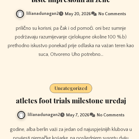
lilianadunagan2
May 20, 2026
No Comments
prilično su korisni, pa čak i od pomoći. oni bez sumnje
podržavaju razumijevanje cjelokupne okoline 100 %.b)
prethodno iskustvo ponekad prije odlaska na važan teren kao
suca, Otvoreno Uho potrebno…
Uncategorized
atletes foot trials milestone uređaj
lilianadunagan2
May 7, 2026
No Comments
godine, alba berlin važi za jedan od najuspješnijih klubova u
povijesti njemačke košarke. na posljednjem susretu dviju