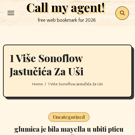
Call my agent!
Skip
to
free web bookmark for 2026
content
1 Više Sonoflow
Jastučića Za Uši
Home
1 Više Sonoflow Jastučića Za Uši
Uncategorized
glumica je bila mayella u ubiti pticu