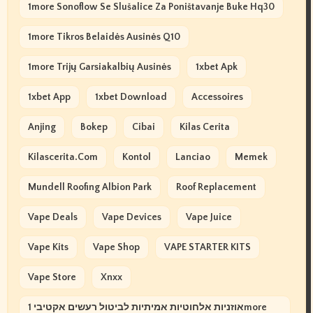
1more Sonoflow Se Slušalice Za Poništavanje Buke Hq30
1more Tikros Belaidės Ausinės Q10
1more Trijų Garsiakalbių Ausinės
1xbet Apk
1xbet App
1xbet Download
Accessoires
Anjing
Bokep
Cibai
Kilas Cerita
Kilascerita.com
Kontol
Lanciao
Memek
Mundell Roofing Albion Park
Roof Replacement
Vape Deals
Vape Devices
Vape Juice
Vape Kits
Vape Shop
VAPE STARTER KITS
Vape Store
Xnxx
אוזניות אלחוטיות אמיתיות לביטול רעשים אקטיבי 1more