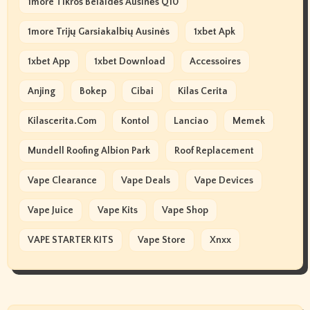
1more Tikros Belaidės Ausinės Q10
1more Trijų Garsiakalbių Ausinės
1xbet Apk
1xbet App
1xbet Download
Accessoires
Anjing
Bokep
Cibai
Kilas Cerita
Kilascerita.com
Kontol
Lanciao
Memek
Mundell Roofing Albion Park
Roof Replacement
Vape Clearance
Vape Deals
Vape Devices
Vape Juice
Vape Kits
Vape Shop
VAPE STARTER KITS
Vape Store
Xnxx