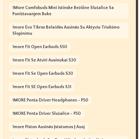
1More Comfobuds Mini Istinske Bežične Slušalice Sa
Poništavanjem Buke
1more Evo Tikros Belaidės Ausinės Su Aktyviu Triukšmo
Slopinimu
1more Fit Open Earbuds S50
1more Fit Se Atviri Ausinukai S30
1more Fit Se Open Earbuds S30
1more Fit SE Open Earbuds S31
1MORE Penta Driver Headphones - P50
1MORE Penta Driver Slušalice - P50
1more Piston Ausinės Įstatomos Į Ausį