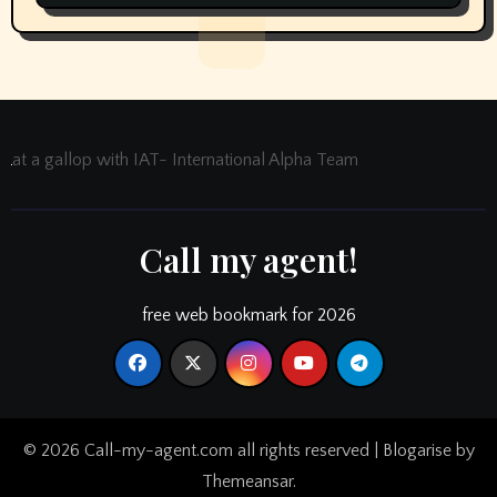
at a gallop with IAT- International Alpha Team
Call my agent!
free web bookmark for 2026
© 2026 Call-my-agent.com all rights reserved
|
Blogarise
by
Themeansar
.