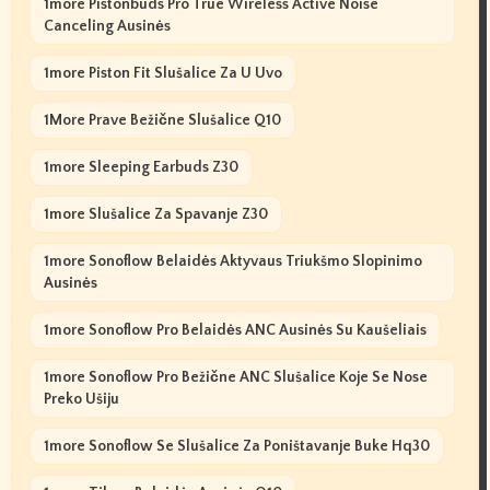
1more Pistonbuds Pro True Wireless Active Noise
Canceling Ausinės
1more Piston Fit Slušalice Za U Uvo
1More Prave Bežične Slušalice Q10
1more Sleeping Earbuds Z30
1more Slušalice Za Spavanje Z30
1more Sonoflow Belaidės Aktyvaus Triukšmo Slopinimo
Ausinės
1more Sonoflow Pro Belaidės ANC Ausinės Su Kaušeliais
1more Sonoflow Pro Bežične ANC Slušalice Koje Se Nose
Preko Ušiju
1more Sonoflow Se Slušalice Za Poništavanje Buke Hq30