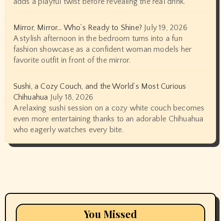
adds a playful twist before revealing the real drink.
Mirror, Mirror… Who’s Ready to Shine?
July 19, 2026
A stylish afternoon in the bedroom turns into a fun
fashion showcase as a confident woman models her
favorite outfit in front of the mirror.
Sushi, a Cozy Couch, and the World’s Most Curious
Chihuahua
July 18, 2026
A relaxing sushi session on a cozy white couch becomes
even more entertaining thanks to an adorable Chihuahua
who eagerly watches every bite.
You Missed