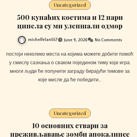
Uncategorized
500 купаћих костима и 12 пари
ципела су ми улепшали одмор
michelfelan557
June 9, 2026
No Comments
постоји неколико места на којима можете добити помоћ
у смислу сазнања о сваком поједином тиму који игра.
многи људи ће попунити заграду бирајући тимове за
које мисле да ће победити…
Uncategorized
10 основних ствари за
преживљавање зомби апокалипсе