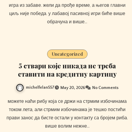
игра из забаве. жели да прође време, а његов главни
циљ није победа. у лабавој пасивној игри биће више
обрачуна и више…
Uncategorized
5 ствари које никада не треба
ставити на кредитну картицу
michelfelan557
May 20, 2026
No Comments
можете наћи рибу која се држи на стрмим избочинама
током лета, али стрмим избочинама је тешко постићи
прави занос да бисте остали у контакту са бројем риба.
више волим нежне…