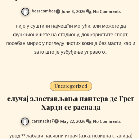
besscombes
June 8, 2026
No Comments
није у суштини најчешћи могући, али можете да
функционишете на стадиону, док користите спорт,
посебан мирис у погледу чистих кокица без масти, као и
зато што је узбуђење управо о…
Uncategorized
случај злостављања пантера де Грег
Харди се распада
carenseitz7
May 22, 2026
No Comments
увод ?? лабави пасивни играч (а.к.а. позивна станица)