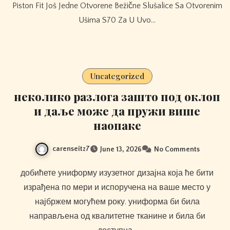
Piston Fit Još Jedne Otvorene Bežične Slušalice Sa Otvorenim
Ušima S70 Za U Uvo…
Uncategorized
неколико разлога зашто под оклоп
и даље може да пружи више
наопаке
carenseitz7
June 13, 2026
No Comments
добићете униформу изузетног дизајна која ће бити
израђена по мери и испоручена на ваше место у
најбржем могућем року. униформа би била
направљена од квалитетне тканине и била би