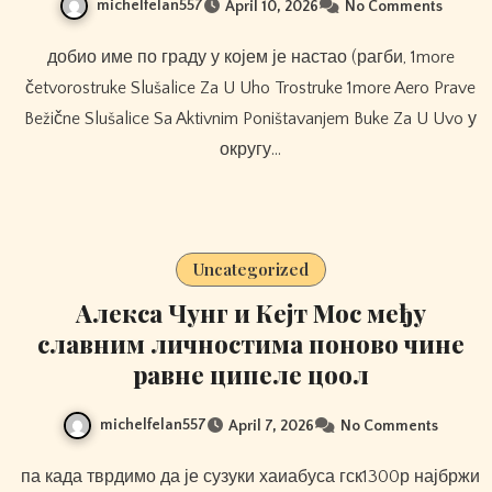
michelfelan557
April 10, 2026
No Comments
добио име по граду у којем је настао (рагби, 1more
četvorostruke Slušalice Za U Uho Trostruke 1more Aero Prave
Bežične Slušalice Sa Aktivnim Poništavanjem Buke Za U Uvo у
округу…
Uncategorized
Алекса Чунг и Кејт Мос међу
славним личностима поново чине
равне ципеле цоол
michelfelan557
April 7, 2026
No Comments
па када тврдимо да је сузуки хаиабуса гск1300р најбржи