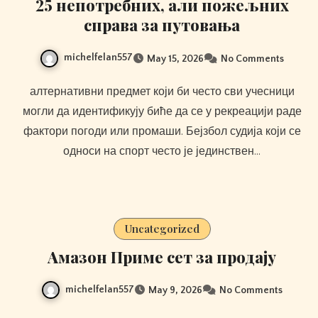
25 непотребних, али пожељних
справа за путовања
michelfelan557
May 15, 2026
No Comments
алтернативни предмет који би често сви учесници
могли да идентификују биће да се у рекреацији раде
фактори погоди или промаши. Бејзбол судија који се
односи на спорт често је јединствен…
Uncategorized
Амазон Приме сет за продају
michelfelan557
May 9, 2026
No Comments