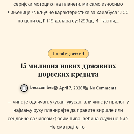
серијски мотоцикл на планети, ми само износимо
чињенице.??. кључне карактеристике за хаиабуса 1300
по цени од 11.149 долара су: 1299цц, 4-тактни,…
Uncategorized
15 милиона нових државних
пореских кредита
besscombes
April 7, 2026
No Comments
— чипс је одличан, укусан, укусан. али чипс је прилог. у
најмању руку планирајте да правите виршле или
сендвиче са чипсом7) осим пива. већина људи не би??
Не сматрајте то…