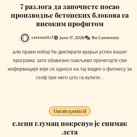
7 разлога да започнете посао
производње бетонских блокова са
високим профитом
carenseitz7
June 17, 2026
No Comments
али прави избор ће диктирати крајњи успех вашег
програма. зато обавезно пажљиво прочитајте све
информације које се односе на тај видео о фитнесу за
голф пре него што га купите.…
Uncategorized
слепи глумац покренуо је снимак
лета