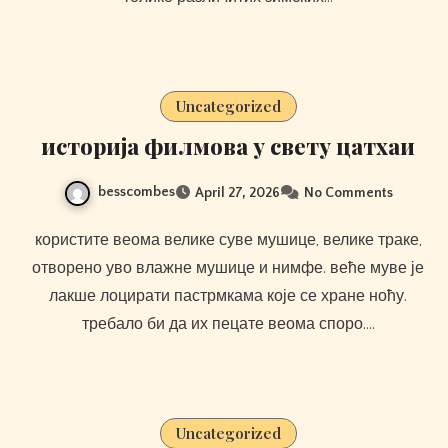
Uncategorized
историја филмова у свету цатхаи
besscombes
April 27, 2026
No Comments
користите веома велике суве мушице, велике траке,
отворено уво влажне мушице и нимфе. веће муве је
лакше лоцирати пастрмкама које се хране ноћу.
требало би да их пецате веома споро.…
Uncategorized