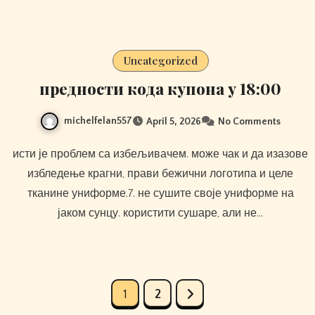
Uncategorized
предности кода купона у 18:00
michelfelan557
April 5, 2026
No Comments
исти је проблем са избељивачем. може чак и да изазове
избледење крагни, прави бежични логотипа и целе
тканине униформе.7. не сушите своје униформе на
јаком сунцу. користити сушаре, али не…
Posts
1
2