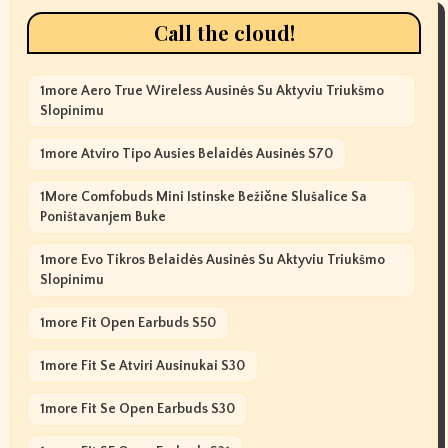
Call the cloud!
1more Aero True Wireless Ausinės Su Aktyviu Triukšmo
Slopinimu
1more Atviro Tipo Ausies Belaidės Ausinės S70
1More Comfobuds Mini Istinske Bežične Slušalice Sa
Poništavanjem Buke
1more Evo Tikros Belaidės Ausinės Su Aktyviu Triukšmo
Slopinimu
1more Fit Open Earbuds S50
1more Fit Se Atviri Ausinukai S30
1more Fit Se Open Earbuds S30