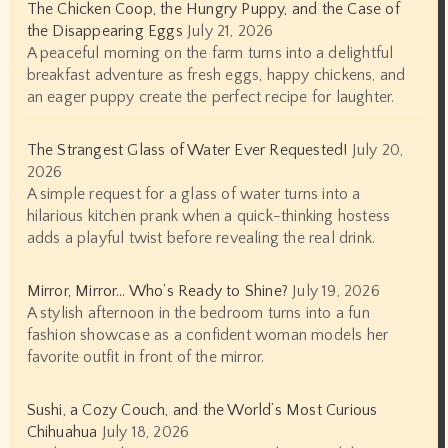
The Chicken Coop, the Hungry Puppy, and the Case of
the Disappearing Eggs
July 21, 2026
A peaceful morning on the farm turns into a delightful
breakfast adventure as fresh eggs, happy chickens, and
an eager puppy create the perfect recipe for laughter.
The Strangest Glass of Water Ever Requested!
July 20,
2026
A simple request for a glass of water turns into a
hilarious kitchen prank when a quick-thinking hostess
adds a playful twist before revealing the real drink.
Mirror, Mirror… Who’s Ready to Shine?
July 19, 2026
A stylish afternoon in the bedroom turns into a fun
fashion showcase as a confident woman models her
favorite outfit in front of the mirror.
Sushi, a Cozy Couch, and the World’s Most Curious
Chihuahua
July 18, 2026