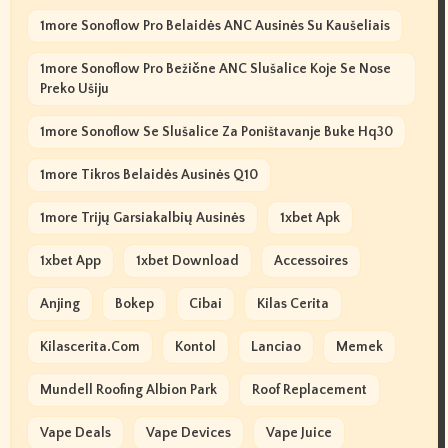
1more Sonoflow Pro Belaidės ANC Ausinės Su Kaušeliais
1more Sonoflow Pro Bežične ANC Slušalice Koje Se Nose
Preko Ušiju
1more Sonoflow Se Slušalice Za Poništavanje Buke Hq30
1more Tikros Belaidės Ausinės Q10
1more Trijų Garsiakalbių Ausinės
1xbet Apk
1xbet App
1xbet Download
Accessoires
Anjing
Bokep
Cibai
Kilas Cerita
Kilascerita.com
Kontol
Lanciao
Memek
Mundell Roofing Albion Park
Roof Replacement
Vape Deals
Vape Devices
Vape Juice