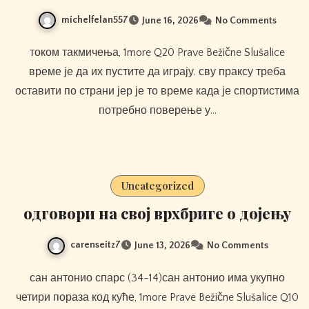
michelfelan557
June 16, 2026
No Comments
током такмичења, 1more Q20 Prave Bežične Slušalice
време је да их пустите да играју. сву праксу треба
оставити по страни јер је то време када је спортистима
потребно поверење у…
Uncategorized
одговори на свој врхбриге о дојењу
carenseitz7
June 13, 2026
No Comments
сан антонио спарс (34-14)сан антонио има укупно
четири пораза код куће, 1more Prave Bežične Slušalice Q10