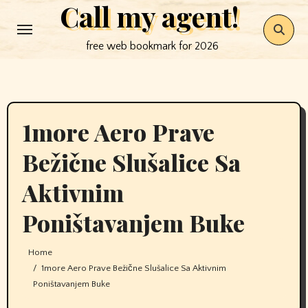
Call my agent!
Skip
to
free web bookmark for 2026
content
1more Aero Prave
Bežične Slušalice Sa
Aktivnim
Poništavanjem Buke
Home
1more Aero Prave Bežične Slušalice Sa Aktivnim
Poništavanjem Buke