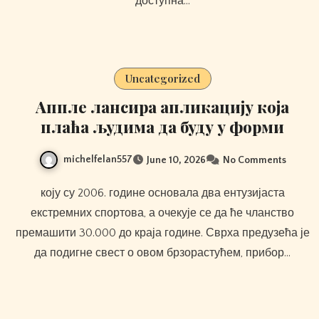
доступна…
Uncategorized
Аппле лансира апликацију која
плаћа људима да буду у форми
michelfelan557
June 10, 2026
No Comments
коју су 2006. године основала два ентузијаста
екстремних спортова, а очекује се да ће чланство
премашити 30.000 до краја године. Сврха предузећа је
да подигне свест о овом брзорастућем, прибор…