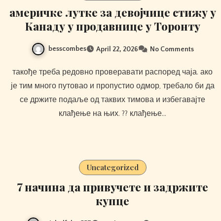
америчке лутке за девојчице стижу у
Канаду у продавнице у Торонту
besscombes
April 22, 2026
No Comments
такође треба редовно проверавати распоред чаја. ако
је тим много путовао и пропустио одмор, требало би да
се држите подаље од таквих тимова и избегавајте
клађење на њих. ?? клађење…
Uncategorized
7 начина да привучете и задржите
купце