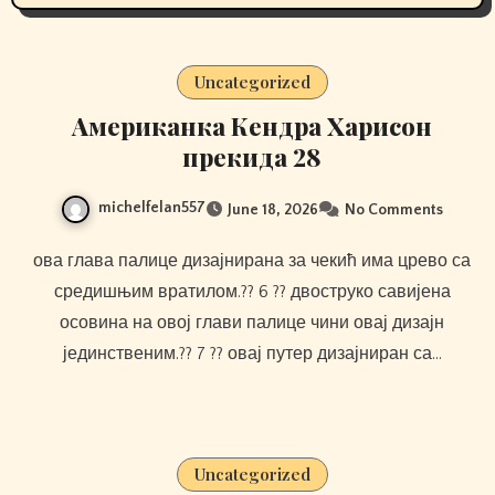
Uncategorized
Американка Кендра Харисон
прекида 28
michelfelan557
June 18, 2026
No Comments
ова глава палице дизајнирана за чекић има црево са
средишњим вратилом.?? 6 ?? двоструко савијена
осовина на овој глави палице чини овај дизајн
јединственим.?? 7 ?? овај путер дизајниран са…
Uncategorized