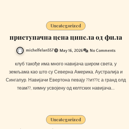
Uncategorized
приступачна цена ципела од фила
michelfelan557
May 16, 2026
No Comments
клуб такође има много навијача широм света, у
земљама као што су Северна Америка, Аустралија и
Сингапур. Навијачи Евертона певају ??ит??с а гранд олд
теам??, химну усвојену од келтских навијача.…
Uncategorized