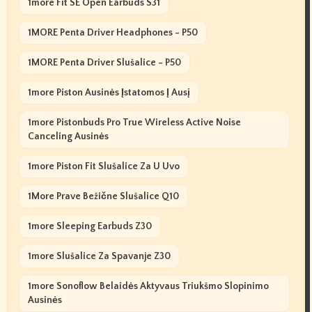
1more Fit SE Open Earbuds S31
1MORE Penta Driver Headphones - P50
1MORE Penta Driver Slušalice - P50
1more Piston Ausinės Įstatomos Į Ausį
1more Pistonbuds Pro True Wireless Active Noise
Canceling Ausinės
1more Piston Fit Slušalice Za U Uvo
1More Prave Bežične Slušalice Q10
1more Sleeping Earbuds Z30
1more Slušalice Za Spavanje Z30
1more Sonoflow Belaidės Aktyvaus Triukšmo Slopinimo
Ausinės