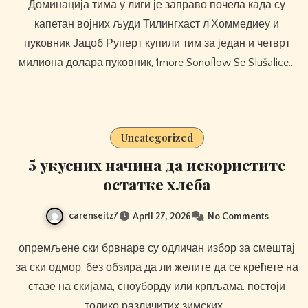
Доминација тима у лиги је заправо почела када су
капетан војних људи Тилингхаст л’Хоммедиеу и
пуковник Јацоб Руперт купили тим за један и четврт
милиона долара.пуковник, 1more Sonoflow Se Slušalice…
Uncategorized
5 укусних начина да искористите
остатке хлеба
carenseitz7
April 27, 2026
No Comments
опремљене ски брвнаре су одличан избор за смештај
за ски одмор, без обзира да ли желите да се крећете на
стазе на скијама, сноуборду или крпљама. постоји
толико различитих зимских…