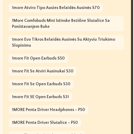
1more Atviro Tipo Ausies Belaidės Ausinės S70
1More Comfobuds Mini Istinske Bežične Slušalice Sa
Poništavanjem Buke
1more Evo Tikros Belaidės Ausinės Su Aktyviu Triukšmo
Slopinimu
1more Fit Open Earbuds S50
1more Fit Se Atviri Ausinukai S30
1more Fit Se Open Earbuds S30
1more Fit SE Open Earbuds S31
1MORE Penta Driver Headphones - P50
1MORE Penta Driver Slušalice - P50