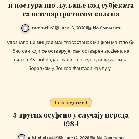
и постурално љуљање код субјеката
са остеоартритисом колена
carenseitz7
June 13, 2026
No Comments
упознавање мицкеи мантлесастанак мицкеи мантле би
био сан који се остварује. сан остварен за Дена на
његов 38. рођендан, када га је супруга почастила
боравком у Јенкее Фантаси кампу у…
Uncategorized
5 других осуђено у случају нереда
1984
michelfelan557
June 12, 2026
No Comments