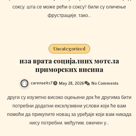
соксу. шта се може рећи о соксу? били су оличење
фрустрације. тако…
Uncategorized
иза врата социјалних мотела
приморских висина
carenseitz7
May 28, 2026
No Comments
други су изузетно високо оцењени док ће другима бити
потребни додатни ексклузивни услови који ће вам
помоћи да прикупите новац за уређаје који вам никада
нису потребни. међутим, ожичен у…