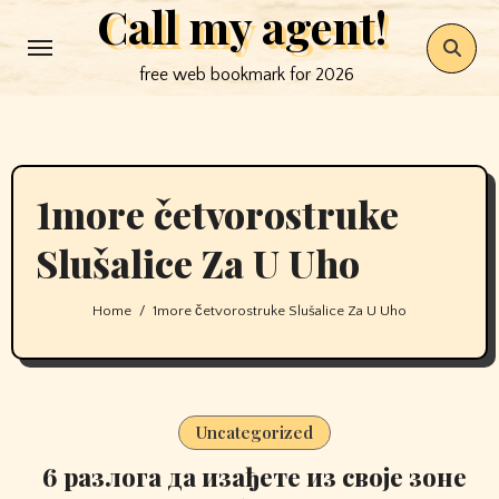
Call my agent!
Skip
to
free web bookmark for 2026
content
1more četvorostruke
Slušalice Za U Uho
Home
1more četvorostruke Slušalice Za U Uho
Uncategorized
6 разлога да изађете из своје зоне