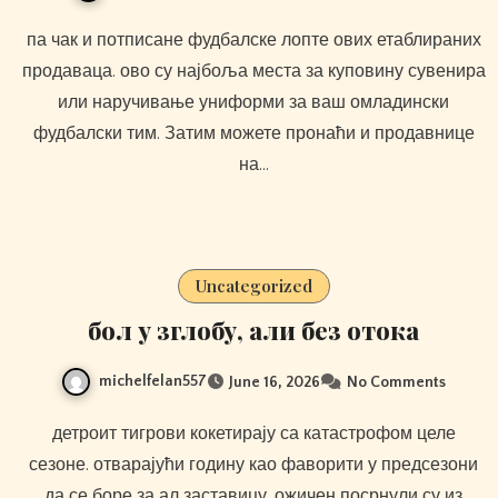
па чак и потписане фудбалске лопте ових етаблираних
продаваца. ово су најбоља места за куповину сувенира
или наручивање униформи за ваш омладински
фудбалски тим. Затим можете пронаћи и продавнице
на…
Uncategorized
бол у зглобу, али без отока
michelfelan557
June 16, 2026
No Comments
детроит тигрови кокетирају са катастрофом целе
сезоне. отварајући годину као фаворити у предсезони
да се боре за ал заставицу, ожичен посрнули су из