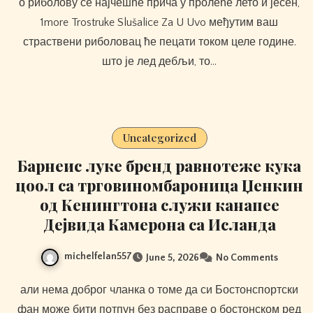
о риболову се најчешће прича у пролеће лето и јесен,
1more Trostruke Slušalice Za U Uvo међутим ваш
страствени риболовац ће пецати током целе године.
што је лед дебљи, то…
Uncategorized
Барнеис луке бренд равнотеже кука
цоол са трговиномбароница Џенкин
од Кенингтона служи канапее
Дејвида Камерона са Исланда
michelfelan557
June 5, 2026
No Comments
али нема доброг чланка о томе да си Бостонспортски
фан може бити потпун без расправе о бостонском ред