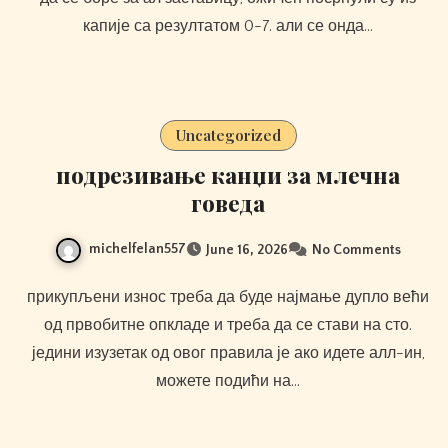
капије са резултатом 0-7. али се онда…
Uncategorized
подрезивање канџи за млечна
говеда
michelfelan557
June 16, 2026
No Comments
прикупљени износ треба да буде најмање дупло већи
од првобитне опкладе и треба да се стави на сто.
једини изузетак од овог правила је ако идете алл-ин,
можете подићи на…