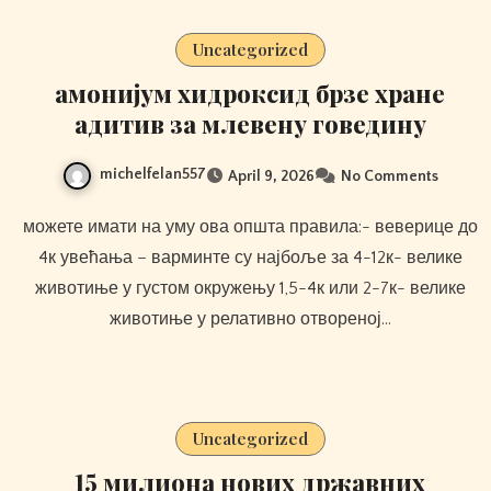
Uncategorized
амонијум хидроксид брзе хране
адитив за млевену говедину
michelfelan557
April 9, 2026
No Comments
можете имати на уму ова општа правила:- веверице до
4к увећања – варминте су најбоље за 4-12к- велике
животиње у густом окружењу 1,5-4к или 2-7к- велике
животиње у релативно отвореној…
Uncategorized
15 милиона нових државних