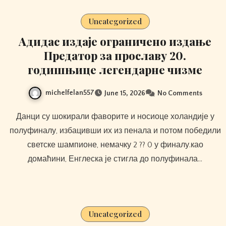
Uncategorized
Адидас издаје ограничено издање
Предатор за прославу 20.
годишњице легендарне чизме
michelfelan557
June 15, 2026
No Comments
Данци су шокирали фаворите и носиоце холандије у
полуфиналу, избацивши их из пенала и потом победили
светске шампионе, немачку 2 ?? 0 у финалу.као
домаћини, Енглеска је стигла до полуфинала…
Uncategorized