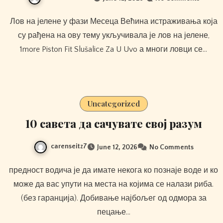
Лов на јелене у фази Месеца Већина истраживања која
су рађена на ову тему укључивала је лов на јелене,
1more Piston Fit Slušalice Za U Uvo а многи ловци се…
Uncategorized
10 савета да сачувате свој разум
carenseitz7
June 12, 2026
No Comments
предност водича је да имате некога ко познаје воде и ко
може да вас упути на места на којима се налази риба.
(без гаранција). Добивање најбољег од одмора за
пецање…