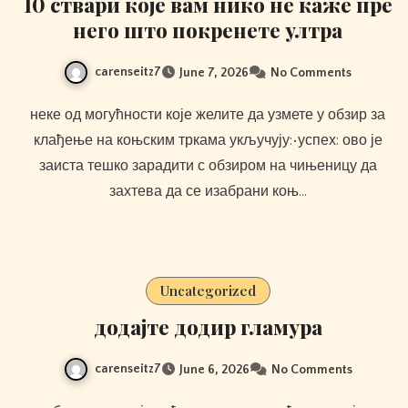
10 ствари које вам нико не каже пре
него што покренете ултра
carenseitz7
June 7, 2026
No Comments
неке од могућности које желите да узмете у обзир за
клађење на коњским тркама укључују:•успех: ово је
заиста тешко зарадити с обзиром на чињеницу да
захтева да се изабрани коњ…
Uncategorized
додајте додир гламура
carenseitz7
June 6, 2026
No Comments