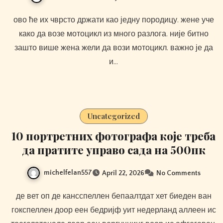
ово ће их чврсто држати као једну породицу. жене уче
како да возе мотоцикл из много разлога. није битно
зашто више жена жели да вози мотоцикл. важно је да
и…
Uncategorized
10 портретних фотографа које треба
да пратите управо сада на 500пк
michelfelan557
April 22, 2026
No Comments
де вет оп де кансспеллен бепаалтдат хет биеден ван
гокспеллен доор еен бедријф уит недерланд аллеен ис