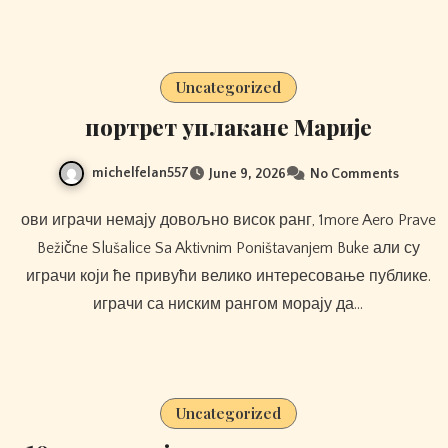
Uncategorized
портрет уплакане Марије
michelfelan557
June 9, 2026
No Comments
ови играчи немају довољно висок ранг, 1more Aero Prave
Bežične Slušalice Sa Aktivnim Poništavanjem Buke али су
играчи који ће привући велико интересовање публике.
играчи са ниским рангом морају да…
Uncategorized