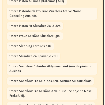
1more Piston Ausinės Įstatomos Į Ausį
1more Pistonbuds Pro True Wireless Active Noise
Canceling Ausinės
1more Piston Fit Slušalice Za U Uvo
1More Prave Bežične Slušalice Q10
1more Sleeping Earbuds Z30
1more Slušalice Za Spavanje Z30
1more Sonoflow Belaidės Aktyvaus Triukšmo Slopinimo
Ausinės
1more Sonoflow Pro Belaidės ANC Ausinės Su Kaušeliais
1more Sonoflow Pro Bežične ANC Slušalice Koje Se Nose
Preko Ušiju