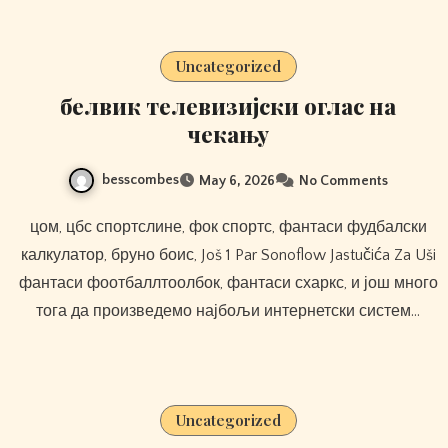
Uncategorized
белвик телевизијски оглас на
чекању
besscombes
May 6, 2026
No Comments
цом, цбс спортслине, фок спортс, фантаси фудбалски
калкулатор, бруно боис, Još 1 Par Sonoflow Jastučića Za Uši
фантаси фоотбаллтоолбок, фантаси схаркс, и још много
тога да произведемо најбољи интернетски систем…
Uncategorized