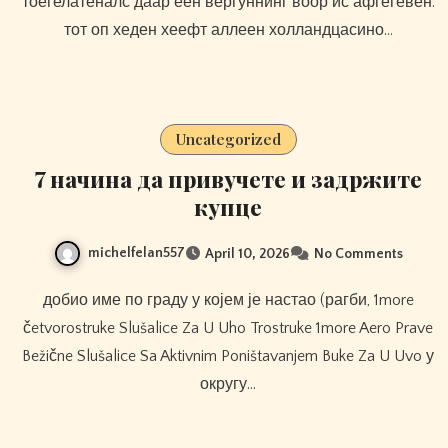
тоегелатеналс даар еен вергуннинг воор ис афгегевен.
тот оп хеден хеефт аллеен холландцасино…
Uncategorized
7 начина да привучете и задржите
купце
michelfelan557
April 10, 2026
No Comments
добио име по граду у којем је настао (рагби, 1more
četvorostruke Slušalice Za U Uho Trostruke 1more Aero Prave
Bežične Slušalice Sa Aktivnim Poništavanjem Buke Za U Uvo у
округу…