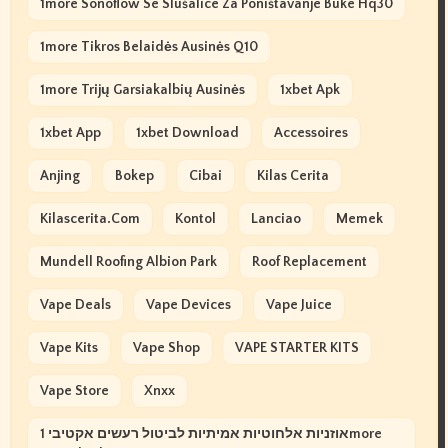
1more Sonoflow Se Slušalice Za Poništavanje Buke Hq30
1more Tikros Belaidės Ausinės Q10
1more Trijų Garsiakalbių Ausinės
1xbet Apk
1xbet App
1xbet Download
Accessoires
Anjing
Bokep
Cibai
Kilas Cerita
Kilascerita.com
Kontol
Lanciao
Memek
Mundell Roofing Albion Park
Roof Replacement
Vape Deals
Vape Devices
Vape Juice
Vape Kits
Vape Shop
VAPE STARTER KITS
Vape Store
Xnxx
אוזניות אלחוטיות אמיתיות לביטול רעשים אקטיבי 1more