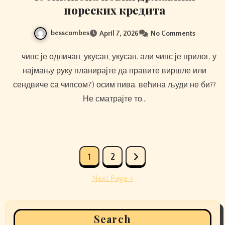
пореских кредита
besscombes
April 7, 2026
No Comments
— чипс је одличан, укусан, укусан. али чипс је прилог. у
најмању руку планирајте да правите виршле или
сендвиче са чипсом7) осим пива. већина људи не би??
Не сматрајте то…
Posts
1
2
pagination
Next Page »
Search