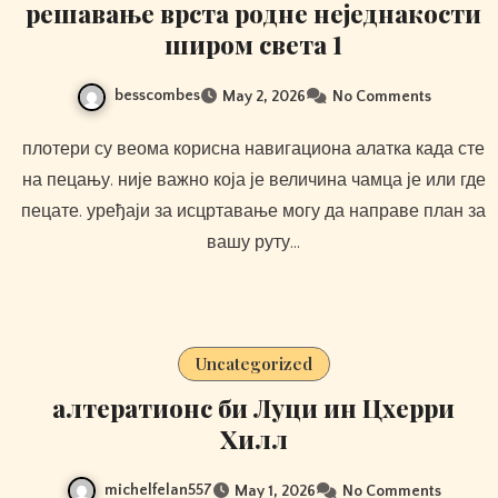
решавање врста родне неједнакости
широм света 1
besscombes
May 2, 2026
No Comments
плотери су веома корисна навигациона алатка када сте
на пецању. није важно која је величина чамца је или где
пецате. уређаји за исцртавање могу да направе план за
вашу руту…
Uncategorized
алтератионс би Луци ин Цхерри
Хилл
michelfelan557
May 1, 2026
No Comments