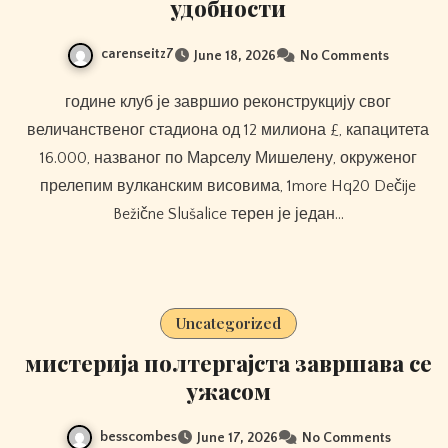
удобности
carenseitz7
June 18, 2026
No Comments
године клуб је завршио реконструкцију свог
величанственог стадиона од 12 милиона £, капацитета
16.000, названог по Марселу Мишелену, окруженог
прелепим вулканским висовима, 1more Hq20 Dečije
Bežične Slušalice терен је један…
Uncategorized
мистерија полтергајста завршава се
ужасом
besscombes
June 17, 2026
No Comments