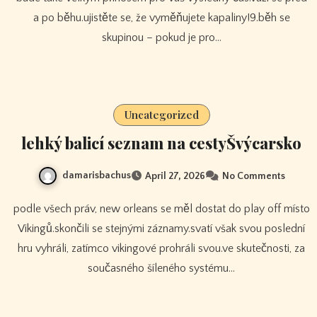
a po běhu.ujistěte se, že vyměňujete kapaliny!9.běh se
skupinou – pokud je pro…
Uncategorized
lehký balicí seznam na cestyŠvýcarsko
damarisbachus
April 27, 2026
No Comments
podle všech práv, new orleans se měl dostat do play off místo
Vikingů.skončili se stejnými záznamy.svatí však svou poslední
hru vyhráli, zatímco vikingové prohráli svou.ve skutečnosti, za
současného šíleného systému…