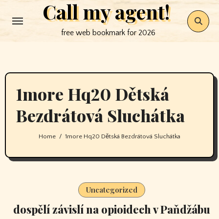
Call my agent!
Skip
to
free web bookmark for 2026
content
1more Hq20 Dětská
Bezdrátová Sluchátka
Home
1more Hq20 Dětská Bezdrátová Sluchátka
Uncategorized
dospělí závislí na opioidech v Paňdžábu