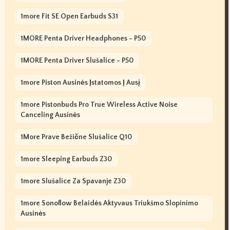
1more Fit SE Open Earbuds S31
1MORE Penta Driver Headphones - P50
1MORE Penta Driver Slušalice - P50
1more Piston Ausinės Įstatomos Į Ausį
1more Pistonbuds Pro True Wireless Active Noise
Canceling Ausinės
1More Prave Bežične Slušalice Q10
1more Sleeping Earbuds Z30
1more Slušalice Za Spavanje Z30
1more Sonoflow Belaidės Aktyvaus Triukšmo Slopinimo
Ausinės