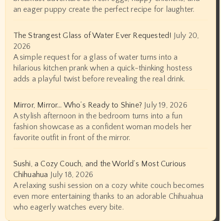
an eager puppy create the perfect recipe for laughter.
The Strangest Glass of Water Ever Requested!
July 20,
2026
A simple request for a glass of water turns into a
hilarious kitchen prank when a quick-thinking hostess
adds a playful twist before revealing the real drink.
Mirror, Mirror… Who’s Ready to Shine?
July 19, 2026
A stylish afternoon in the bedroom turns into a fun
fashion showcase as a confident woman models her
favorite outfit in front of the mirror.
Sushi, a Cozy Couch, and the World’s Most Curious
Chihuahua
July 18, 2026
A relaxing sushi session on a cozy white couch becomes
even more entertaining thanks to an adorable Chihuahua
who eagerly watches every bite.