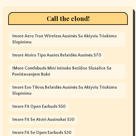
Call the cloud!
1more Aero True Wireless Ausinės Su Aktyviu Triukšmo
Slopinimu
1more Atviro Tipo Ausies Belaidės Ausinės S70
1More Comfobuds Mini Istinske Bežične Slušalice Sa
Poništavanjem Buke
1more Evo Tikros Belaidės Ausinės Su Aktyviu Triukšmo
Slopinimu
1more Fit Open Earbuds S50
1more Fit Se Atviri Ausinukai S30
1more Fit Se Open Earbuds S30