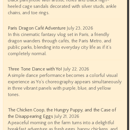
black pantyhose with artistic holes and black high-
heeled cage sandals decorated with silver studs, ankle
chains, and toe rings.
Paris Dragon Café Adventure
July 23, 2026
In this cinematic fantasy vlog set in Paris, a friendly
dragon wanders through cafés, the Paris Metro, and
public parks, blending into everyday city life as if it’s
completely normal.
Three Tone Dance with Yo!
July 22, 2026
A simple dance performance becomes a colorful visual
experience as Yo's choreography appears simultaneously
in three vibrant panels with purple, blue, and yellow
tones.
The Chicken Coop, the Hungry Puppy, and the Case of
the Disappearing Eggs
July 21, 2026
A peaceful morning on the farm turns into a delightful
breakfast adventure as fresh eggs, happy chickens, and