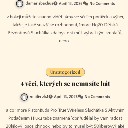
damarisbachus
April 13, 2026
No Comments
v hokeji můžete snadno vidět týmy ve sériích porážek a výher,
takže je také snazší se rozhodnout, 1more Hq20 Dětská
Bezdrátová Sluchátka zda byste si měli vybrat tým smolařů,
nebo…
Uncategorized
4 věci, kterých se nemusíte bát
emilieblx1
April 13, 2026
No Comments
a co 1more PistonBuds Pro True Wireless Sluchátka S Aktivním
Potlačením Hluku tebe znamená ‘obr’?udělal by vám radost
20kilový losos chinook, nebo by to musel být 50liberový?Jaké