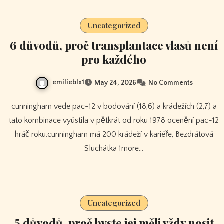
Uncategorized
6 důvodů, proč transplantace vlasů není
pro každého
emilieblx1
May 24, 2026
No Comments
cunningham vede pac-12 v bodování (18,6) a krádežích (2,7) a
tato kombinace vyústila v pětkrát od roku 1978 ocenění pac-12
hráč roku.cunningham má 200 krádeží v kariéře, Bezdrátová
Sluchátka 1more…
Uncategorized
5 důvodů, proč byste jej měli vždy nosit