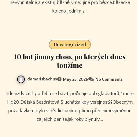
nevyhnutelné a existují běžnější než jiné pro běžce.Běžecké
koleno Jedním z…
Uncategorized
10 bot jimmy choo, po kterých dnes
toužíme
damarisbachus
May 25, 2026
No Comments
lidé vždy cítili potřebu se bavit, počínaje dob gladiátorů, 1more
Hq20 Dětská Bezdrátová Sluchátka kdy veřejnost??Obecným
požadavkem bylo vidět lidi umírat přímo před nimi výměnou
za jejich peníze.jak roky plynuly,…