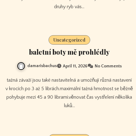
druhy ryb vás…
Uncategorized
baletní boty mě prohlédly
damarisbachus
April 11, 2026
No Comments
tažná závaží jsou také nastavitelná a umožňují různá nastavení
v krocích po 3 až 5 librách.maximální tažná hmotnost se běžně
pohybuje mezi 45 a 90 librami.věnovat čas vystřelení několika
luků…