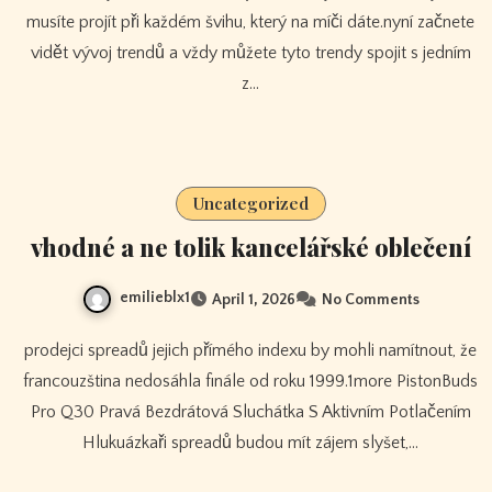
musíte projít při každém švihu, který na míči dáte.nyní začnete
vidět vývoj trendů a vždy můžete tyto trendy spojit s jedním
z…
Uncategorized
vhodné a ne tolik kancelářské oblečení
emilieblx1
April 1, 2026
No Comments
prodejci spreadů jejich přímého indexu by mohli namítnout, že
francouzština nedosáhla finále od roku 1999.1more PistonBuds
Pro Q30 Pravá Bezdrátová Sluchátka S Aktivním Potlačením
Hlukuázkaři spreadů budou mít zájem slyšet,…