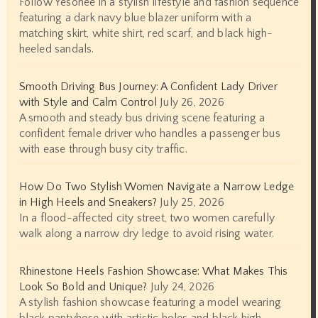
Follow Yesonee in a stylish lifestyle and fashion sequence
featuring a dark navy blue blazer uniform with a
matching skirt, white shirt, red scarf, and black high-
heeled sandals.
Smooth Driving Bus Journey: A Confident Lady Driver
with Style and Calm Control
July 26, 2026
A smooth and steady bus driving scene featuring a
confident female driver who handles a passenger bus
with ease through busy city traffic.
How Do Two Stylish Women Navigate a Narrow Ledge
in High Heels and Sneakers?
July 25, 2026
In a flood-affected city street, two women carefully
walk along a narrow dry ledge to avoid rising water.
Rhinestone Heels Fashion Showcase: What Makes This
Look So Bold and Unique?
July 24, 2026
A stylish fashion showcase featuring a model wearing