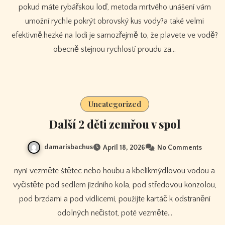
pokud máte rybářskou loď, metoda mrtvého unášení vám
umožní rychle pokrýt obrovský kus vody?a také velmi
efektivně.hezké na lodi je samozřejmě to, že plavete ve vodě?
obecně stejnou rychlostí proudu za…
Uncategorized
Další 2 děti zemřou v spol
damarisbachus
April 18, 2026
No Comments
nyní vezměte štětec nebo houbu a kbelíkmýdlovou vodou a
vyčistěte pod sedlem jízdního kola, pod středovou konzolou,
pod brzdami a pod vidlicemi, použijte kartáč k odstranění
odolných nečistot, poté vezměte…