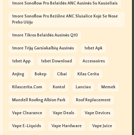
1more Sonoflow Pro Belaidės ANC Ausinės Su Kaušeliais
1more Sonoflow Pro Bežične ANC Slušalice Koje Se Nose
Preko Ušiju
1more Tikros Belaidės Ausinės Q10
1more Trijų Garsiakalbių Ausinės
1xbet Apk
1xbet App
1xbet Download
Accessoires
Anjing
Bokep
Cibai
Kilas Cerita
Kilascerita.com
Kontol
Lanciao
Memek
Mundell Roofing Albion Park
Roof Replacement
Vape Clearance
Vape Deals
Vape Devices
Vape E-Liquids
Vape Hardware
Vape Juice