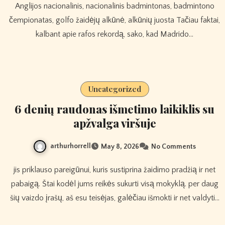
Anglijos nacionalinis, nacionalinis badmintonas, badmintono
čempionatas, golfo žaidėjų alkūnė, alkūnių juosta Tačiau faktai,
kalbant apie rafos rekordą, sako, kad Madrido…
Uncategorized
6 denių raudonas išmetimo laikiklis su
apžvalga viršuje
arthurhorrell
May 8, 2026
No Comments
jis priklauso pareigūnui, kuris sustiprina žaidimo pradžią ir net
pabaigą. Štai kodėl jums reikės sukurti visą mokyklą. per daug
šių vaizdo įrašų, aš esu teisėjas, galėčiau išmokti ir net valdyti…