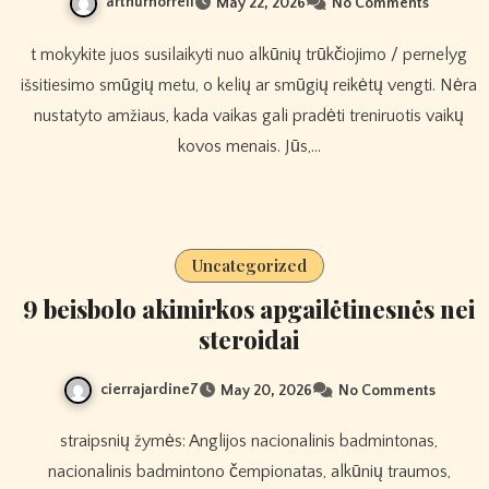
arthurhorrell
May 22, 2026
No Comments
t mokykite juos susilaikyti nuo alkūnių trūkčiojimo / pernelyg
išsitiesimo smūgių metu, o kelių ar smūgių reikėtų vengti. Nėra
nustatyto amžiaus, kada vaikas gali pradėti treniruotis vaikų
kovos menais. Jūs,…
Uncategorized
9 beisbolo akimirkos apgailėtinesnės nei
steroidai
cierrajardine7
May 20, 2026
No Comments
straipsnių žymės: Anglijos nacionalinis badmintonas,
nacionalinis badmintono čempionatas, alkūnių traumos,