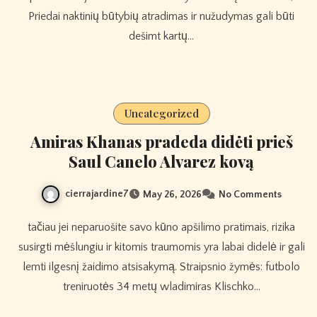
Priedai naktinių būtybių atradimas ir nužudymas gali būti
dešimt kartų…
Uncategorized
Amiras Khanas pradeda didėti prieš
Saul Canelo Alvarez kovą
cierrajardine7
May 26, 2026
No Comments
tačiau jei neparuošite savo kūno apšilimo pratimais, rizika
susirgti mėšlungiu ir kitomis traumomis yra labai didelė ir gali
lemti ilgesnį žaidimo atsisakymą. Straipsnio žymės: futbolo
treniruotės 34 metų wladimiras Klischko…