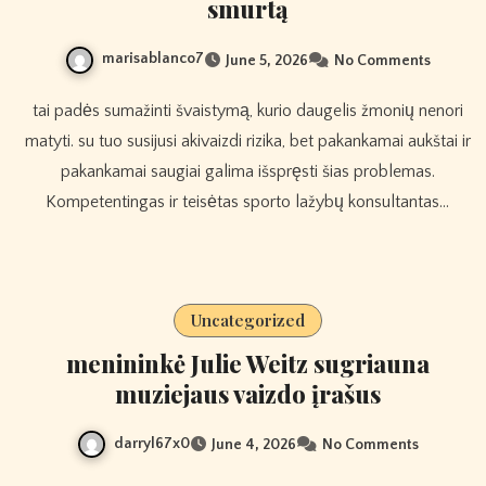
smurtą
marisablanco7
June 5, 2026
No Comments
tai padės sumažinti švaistymą, kurio daugelis žmonių nenori
matyti. su tuo susijusi akivaizdi rizika, bet pakankamai aukštai ir
pakankamai saugiai galima išspręsti šias problemas.
Kompetentingas ir teisėtas sporto lažybų konsultantas…
Uncategorized
menininkė Julie Weitz sugriauna
muziejaus vaizdo įrašus
darryl67x0
June 4, 2026
No Comments