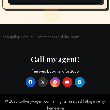
at a gallop with IAT- International Alpha Team
Call my agent!
free web bookmark for 2026
© 2026 Call-my-agent.com all rights reserved
|
Blogarise
by
Themeansar
.