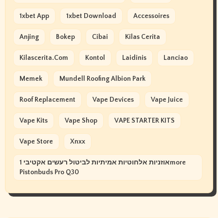
1xbet App
1xbet Download
Accessoires
Anjing
Bokep
Cibai
Kilas Cerita
Kilascerita.com
Kontol
Laidinis
Lanciao
Memek
Mundell Roofing Albion Park
Roof Replacement
Vape Devices
Vape Juice
Vape Kits
Vape Shop
VAPE STARTER KITS
Vape Store
Xnxx
אוזניות אלחוטיות אמיתיות לביטול רעשים אקטיבי 1more
Pistonbuds Pro Q30