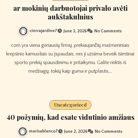
ar mokinių darbuotojai privalo avėti
aukštakulnius
cierrajardine7
June 3, 2026
No Comments
com yra viena geriausių firmų, prekiaujančių mažmeniniais
krepšinio kamuoliais su įspaudais, nes ji užsiima beveik išimtinai
sporto prekių spausdinimu ir pritaikymu. Galite rinktis iš
medžiagų, tokių kaip guma ir putplastis,…
Uncategorized
40 požymių, kad esate vidutinio amžiaus
marisablanco7
June 2, 2026
No Comments