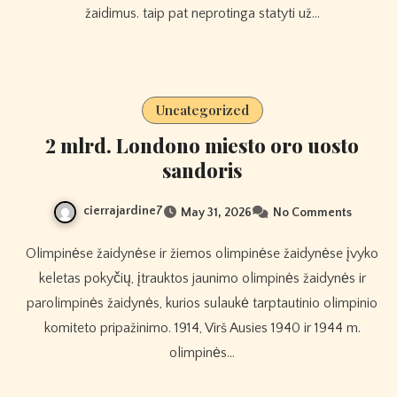
žaidimus. taip pat neprotinga statyti už…
Uncategorized
2 mlrd. Londono miesto oro uosto
sandoris
cierrajardine7
May 31, 2026
No Comments
Olimpinėse žaidynėse ir žiemos olimpinėse žaidynėse įvyko
keletas pokyčių, įtrauktos jaunimo olimpinės žaidynės ir
parolimpinės žaidynės, kurios sulaukė tarptautinio olimpinio
komiteto pripažinimo. 1914, Virš Ausies 1940 ir 1944 m.
olimpinės…