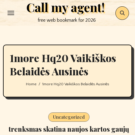
Call my agent!
Skip
to
free web bookmark for 2026
content
1more Hq20 Vaikiškos
Belaidės Ausinės
Home
1more Hq20 Vaikiškos Belaidės Ausinės
Uncategorized
trenksmas skatina naujos kartos gaujų