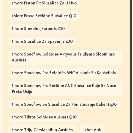
1more Piston Fit Slušalice Za U Uvo
1More Prave Bežične Slušalice Q10
1more Sleeping Earbuds Z30
1more Slušalice Za Spavanje Z30
1more Sonoflow Belaidės Aktyvaus Triukšmo Slopinimo
Ausinės
1more Sonoflow Pro Belaidės ANC Ausinės Su Kaušeliais
1more Sonoflow Pro Bežične ANC Slušalice Koje Se Nose
Preko Ušiju
1more Sonoflow Se Slušalice Za Poništavanje Buke Hq30
1more Tikros Belaidės Ausinės Q10
1more Trijų Garsiakalbių Ausinės
1xbet Apk