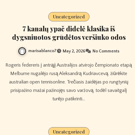
Uncategorized
7 kanalų ypač didelė klasika iš
dygsniuotos grūdėtos veršiuko odos
marisablanco7
May 2, 2026
No Comments
Rogeris federeris į antrąjį Australijos atvirojo čempionato etapą
Melburne nugalėjo rusą Aleksandrą Kudriavcevą. žiūrėkite
australian open tennisonline. Trečiasis žaidėjas po rungtynių
prisipažino mažai pažinojęs savo varžovą, todėl savaitgalį
turėjo patikrinti…
Uncategorized