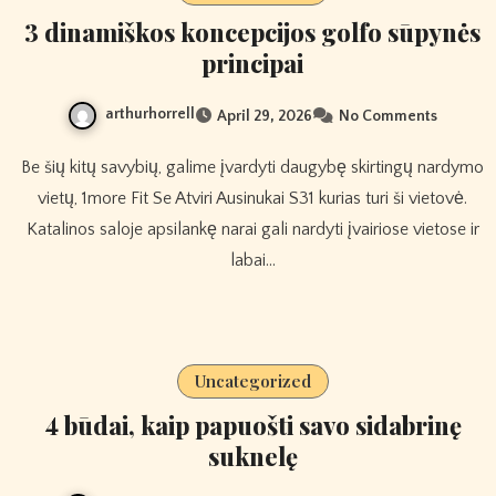
3 dinamiškos koncepcijos golfo sūpynės
principai
arthurhorrell
April 29, 2026
No Comments
Be šių kitų savybių, galime įvardyti daugybę skirtingų nardymo
vietų, 1more Fit Se Atviri Ausinukai S31 kurias turi ši vietovė.
Katalinos saloje apsilankę narai gali nardyti įvairiose vietose ir
labai…
Uncategorized
4 būdai, kaip papuošti savo sidabrinę
suknelę