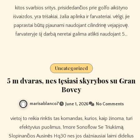
kitos svarbios sritys, prisidedančios prie golfo aikštyno
išvaizdos, yra trišakiai, žalia aplinka ir farvateriai. vėlgi, jie
paprastai būtų pjaunami naudojant cilindrinę vejapjovę.
farvateryje šį darbą neretai galima atlikti naudojant 5…
Uncategorized
5 m dvaras, nes tęsiasi skyrybos su Gran
Bovey
marisablanco7
June 1, 2026
No Comments
vietoj to reikia rinktis tas komandas, kurios, kaip žinoma, turi
efektyvius puolimus, 1more Sonoflow Se Triukšmą
Slopinančios Ausinės Hq30 nes jos dažniausiai laimi didelius