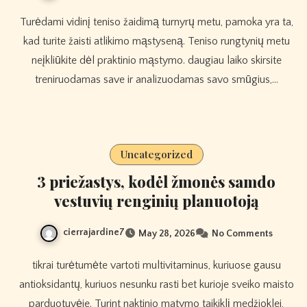
Turėdami vidinį teniso žaidimą turnyrų metu, pamoka yra ta,
kad turite žaisti atlikimo mąstyseną. Teniso rungtynių metu
neįkliūkite dėl praktinio mąstymo. daugiau laiko skirsite
treniruodamas save ir analizuodamas savo smūgius,…
Uncategorized
3 priežastys, kodėl žmonės samdo
vestuvių renginių planuotoją
cierrajardine7
May 28, 2026
No Comments
tikrai turėtumėte vartoti multivitaminus, kuriuose gausu
antioksidantų, kuriuos nesunku rasti bet kurioje sveiko maisto
parduotuvėje. Turint naktinio matymo taikiklį medžioklei,