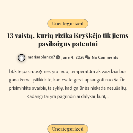
Uncategorized
13 vaistų, kurių rizika išryškėjo tik jiems
pasibaigus patentui
marisablanco7
June 4, 2026
No Comments
būkite pasiruošę, nes yra ledo, temperatūra akivaizdžiai bus
gana žema. įsitikinkite, kad esate gerai apsaugoti nuo šalčio.
prisiminkite svarbią taisyklę, kad galūnės niekada nesušaltų.
Kadangi tai yra pagrindiniai dalykai, kurių…
Uncategorized