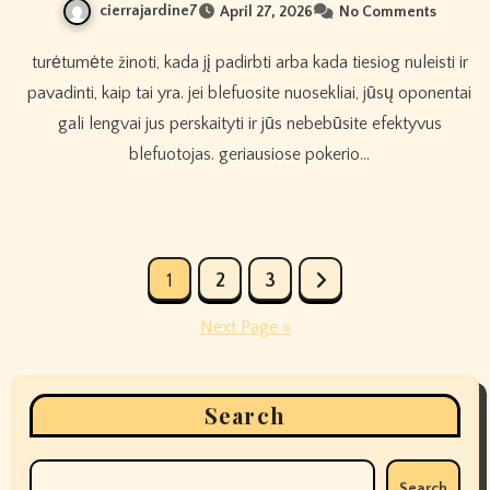
cierrajardine7
April 27, 2026
No Comments
turėtumėte žinoti, kada jį padirbti arba kada tiesiog nuleisti ir
pavadinti, kaip tai yra. jei blefuosite nuosekliai, jūsų oponentai
gali lengvai jus perskaityti ir jūs nebebūsite efektyvus
blefuotojas. geriausiose pokerio…
Posts
1
2
3
pagination
Next Page »
Search
Search