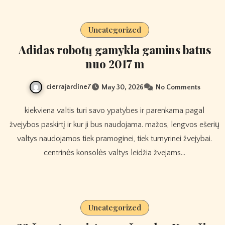
Uncategorized
Adidas robotų gamykla gamins batus
nuo 2017 m
cierrajardine7
May 30, 2026
No Comments
kiekviena valtis turi savo ypatybes ir parenkama pagal
žvejybos paskirtį ir kur ji bus naudojama. mažos, lengvos ešerių
valtys naudojamos tiek pramoginei, tiek turnyrinei žvejybai.
centrinės konsolės valtys leidžia žvejams…
Uncategorized