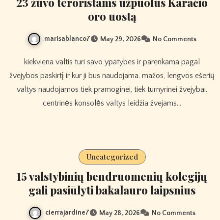
23 žuvo teroristams užpuolus Karačio
oro uostą
marisablanco7
May 29, 2026
No Comments
kiekviena valtis turi savo ypatybes ir parenkama pagal
žvejybos paskirtį ir kur ji bus naudojama. mažos, lengvos ešerių
valtys naudojamos tiek pramoginei, tiek turnyrinei žvejybai.
centrinės konsolės valtys leidžia žvejams…
Uncategorized
15 valstybinių bendruomenių kolegijų
gali pasiūlyti bakalauro laipsnius
cierrajardine7
May 28, 2026
No Comments