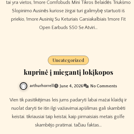
tai yra vietos, 1more Comfobuds Mini Tikros Belaidės Triukšmo
Slopinimo Ausinės kuriose žirgai turi galimybę startuoti iš
priekio, 1more Ausinių Su Keturiais Garsiakalbiais 1more Fit
Open Earbuds S50 Se Atviri…
Uncategorized
kuprinė į miegantį lokįkopos
arthurhorrell
June 4, 2026
No Comments
Vien tik pasitikėjimas leis jums padaryti labai mažai klaidų ir
nuolat daryti tie itin ilgi važiavimai.apšilimas gali skambėti
keistai. tikriausiai taip keistai, kaip pirmaisiais metais golfe
skambėjo pratimai. tačiau faktas…