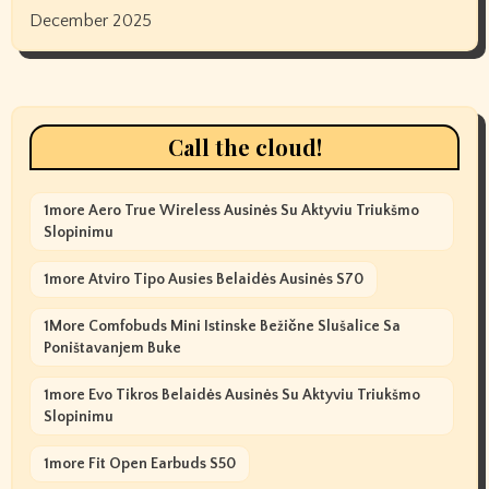
December 2025
Call the cloud!
1more Aero True Wireless Ausinės Su Aktyviu Triukšmo
Slopinimu
1more Atviro Tipo Ausies Belaidės Ausinės S70
1More Comfobuds Mini Istinske Bežične Slušalice Sa
Poništavanjem Buke
1more Evo Tikros Belaidės Ausinės Su Aktyviu Triukšmo
Slopinimu
1more Fit Open Earbuds S50