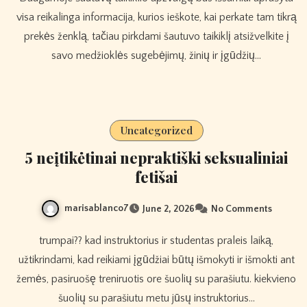
visa reikalinga informacija, kurios ieškote, kai perkate tam tikrą
prekės ženklą, tačiau pirkdami šautuvo taikiklį atsižvelkite į
savo medžioklės sugebėjimų, žinių ir įgūdžių…
Uncategorized
5 neįtikėtinai nepraktiški seksualiniai
fetišai
marisablanco7
June 2, 2026
No Comments
trumpai?? kad instruktorius ir studentas praleis laiką,
užtikrindami, kad reikiami įgūdžiai būtų išmokyti ir išmokti ant
žemės, pasiruošę treniruotis ore šuolių su parašiutu. kiekvieno
šuolių su parašiutu metu jūsų instruktorius…