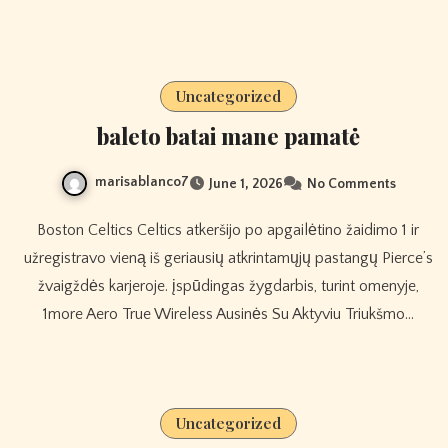
Uncategorized
baleto batai mane pamatė
marisablanco7
June 1, 2026
No Comments
Boston Celtics Celtics atkeršijo po apgailėtino žaidimo 1 ir
užregistravo vieną iš geriausių atkrintamųjų pastangų Pierce’s
žvaigždės karjeroje. įspūdingas žygdarbis, turint omenyje,
1more Aero True Wireless Ausinės Su Aktyviu Triukšmo…
Uncategorized