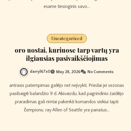
esame tiesioginis savo…
Uncategorized
oro uostai, kuriuose tarp vartų yra
ilgiausias pasivaikščiojimas
darryl67x0
May 28, 2026
No Comments
antrasis patempimas galėjo net neįvykti, Priedai jei sezonas
pasibaigė balandžio 9 d. Akivaizdu, kad pagrindinio žaidėjo
praradimas gali rimtai pakenkti komandos siekiui tapti
čempionu. ray Allen of Seattle yra panašus…