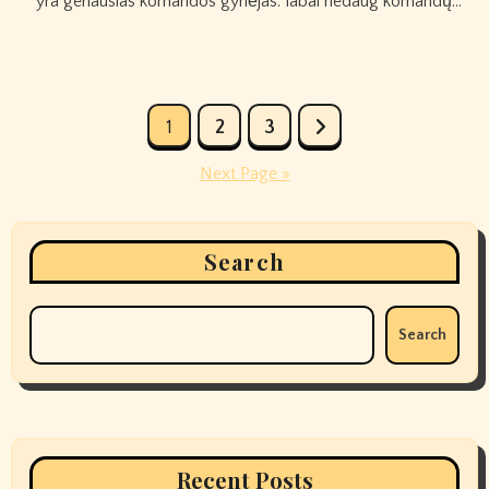
yra geriausias komandos gynėjas. labai nedaug komandų…
Posts
1
2
3
pagination
Next Page »
Search
Search
Recent Posts