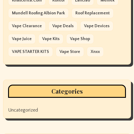
Kilascerita.com
Kontol
Lanciao
Memek
Mundell Roofing Albion Park
Roof Replacement
Vape Clearance
Vape Deals
Vape Devices
Vape Juice
Vape Kits
Vape Shop
VAPE STARTER KITS
Vape Store
Xnxx
Categories
Uncategorized