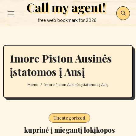
Call my agent!
Skip
to
free web bookmark for 2026
content
1more Piston Ausinės
įstatomos į Ausį
Home
1more Piston Ausinės įstatomos į Ausį
Uncategorized
kuprinė į miegantį lokįkopos