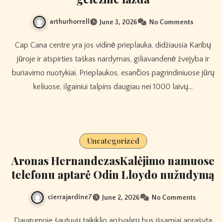
arthurhorrell
June 3, 2026
No Comments
Cap Cana centre yra jos vidinė prieplauka, didžiausia Karibų
jūroje ir atspirties taškas nardymas, giliavandenė žvejyba ir
buriavimo nuotykiai. Prieplaukos, esančios pagrindiniuose jūrų
keliuose, ilgainiui talpins daugiau nei 1000 laivų…
Uncategorized
Aronas HernandezasKalėjimo namuose
telefonu aptarė Odin Lloydo nužudymą
cierrajardine7
June 2, 2026
No Comments
Daugumoje šautuvų taikiklio apžvalgų bus išsamiai aprašyta