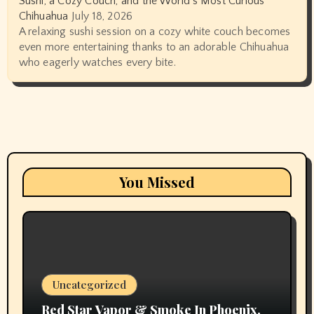
Sushi, a Cozy Couch, and the World’s Most Curious
Chihuahua
July 18, 2026
A relaxing sushi session on a cozy white couch becomes
even more entertaining thanks to an adorable Chihuahua
who eagerly watches every bite.
You Missed
Uncategorized
Red Star Vapor & Smoke In Phoenix,