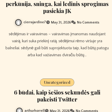
perkūnija, sninga, kai ledinis sprogimas
pasiekia JK
cierrajardine7
May 31, 2026
No Comments
sėdėjimas ir vairavimas – vairavimas įmanomas naudojant
vairą, kuri suka priekinį ratą. sėdėjimui rėmo viršuje yra
balneliai. sėdynė gali būti suprojektuota taip, kad būtų patogu
arba kad važiavimas dviračiu būtų…
Uncategorized
6 būdai, kaip šešios sekundės gali
pakeisti Twitter
arthurhorrell
May 31, 2026
No Comments