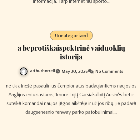
informacija. Tarp internetinių sporto…
Uncategorized
a beprotiškaispektrinė vaiduoklių
istorija
arthurhorrell
May 30, 2026
No Comments
ne tik atnešė pasaulinius čempionatus badaujantiems naujosios
Anglijos entuziastams, 1more Trijų Garsiakalbių Ausinės bet ir
suteikė komandai naujos jėgos aikštėje ir už jos ribų. jie padarė
daugsenesnio fenway parko patobulinimai,…