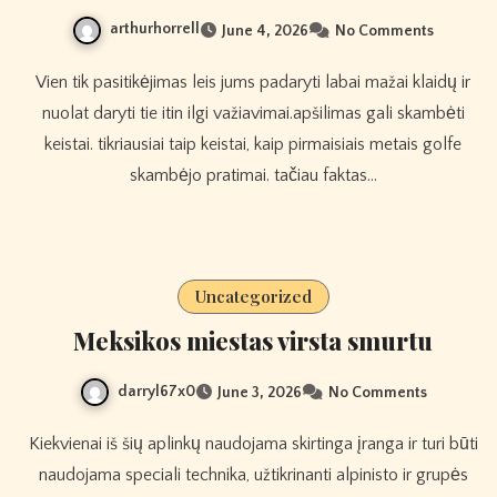
arthurhorrell
June 4, 2026
No Comments
Vien tik pasitikėjimas leis jums padaryti labai mažai klaidų ir
nuolat daryti tie itin ilgi važiavimai.apšilimas gali skambėti
keistai. tikriausiai taip keistai, kaip pirmaisiais metais golfe
skambėjo pratimai. tačiau faktas…
Uncategorized
Meksikos miestas virsta smurtu
darryl67x0
June 3, 2026
No Comments
Kiekvienai iš šių aplinkų naudojama skirtinga įranga ir turi būti
naudojama speciali technika, užtikrinanti alpinisto ir grupės