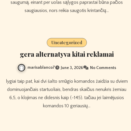
saugumą. einant per uolas sąlygos paprastai būna pačios
saugiausios, nors reikia saugotis krintančių…
Uncategorized
gera alternatyva kitai reklamai
marisablanco7
June 3, 2026
No Comments
lygiai taip pat, kai dvi šalto smūgio komandos žaidžia su dviem
dominuojančiais startuoliais, bendras skaičius nenukris žemiau
6,5, o klojimas ne didesnis kaip (-145). tačiau jei laimėjusios
komandos 10 geriausių…