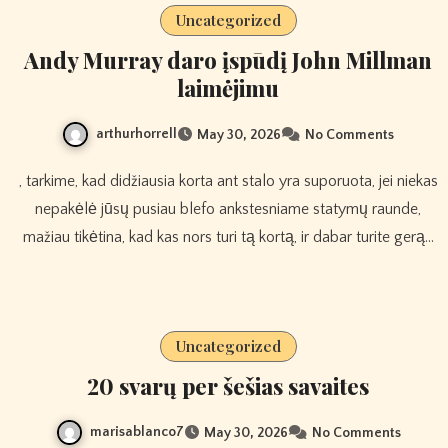
Uncategorized
Andy Murray daro įspūdį John Millman
laimėjimu
arthurhorrell
May 30, 2026
No Comments
, tarkime, kad didžiausia korta ant stalo yra suporuota, jei niekas
nepakėlė jūsų pusiau blefo ankstesniame statymų raunde,
mažiau tikėtina, kad kas nors turi tą kortą, ir dabar turite gerą…
Uncategorized
20 svarų per šešias savaites
marisablanco7
May 30, 2026
No Comments