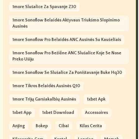
1more Slušalice Za Spavanje Z30
1more Sonoflow Belaidės Aktyvaus Triukšmo Slopinimo
Ausinės
1more Sonoflow Pro Belaidės ANC Ausinės Su Kaušeliais
1more Sonoflow Pro Bežične ANC Slušalice Koje Se Nose
Preko Ušiju
1more Sonoflow Se Slušalice Za Poništavanje Buke Hq30
1more Tikros Belaidės Ausinės Q10
1more Trijų Garsiakalbių Ausinės
1xbet Apk
1xbet App
1xbet Download
Accessoires
Anjing
Bokep
Cibai
Kilas Cerita