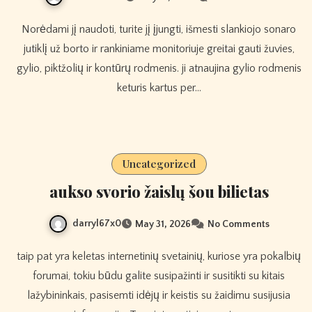
Norėdami jį naudoti, turite jį įjungti, išmesti slankiojo sonaro
jutiklį už borto ir rankiniame monitoriuje greitai gauti žuvies,
gylio, piktžolių ir kontūrų rodmenis. ji atnaujina gylio rodmenis
keturis kartus per…
Uncategorized
aukso svorio žaislų šou bilietas
darryl67x0
May 31, 2026
No Comments
taip pat yra keletas internetinių svetainių, kuriose yra pokalbių
forumai, tokiu būdu galite susipažinti ir susitikti su kitais
lažybininkais, pasisemti idėjų ir keistis su žaidimu susijusia