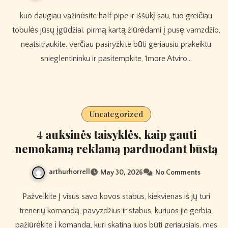
kuo daugiau važinėsite half pipe ir iššūkį sau, tuo greičiau
tobulės jūsų įgūdžiai. pirmą kartą žiūrėdami į pusę vamzdžio,
neatsitraukite. verčiau pasiryžkite būti geriausiu prakeiktu
snieglentininku ir pasitempkite, 1more Atviro…
Uncategorized
4 auksinės taisyklės, kaip gauti
nemokamą reklamą parduodant būstą
arthurhorrell
May 30, 2026
No Comments
Pažvelkite į visus savo kovos stabus, kiekvienas iš jų turi
trenerių komandą, pavyzdžius ir stabus, kuriuos jie gerbia,
pažiūrėkite į komandą, kuri skatina juos būti geriausiais. mes