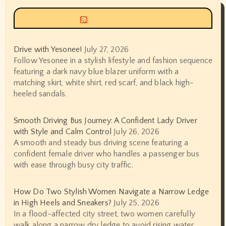
Siyax world
Drive with Yesonee!
July 27, 2026
Follow Yesonee in a stylish lifestyle and fashion sequence
featuring a dark navy blue blazer uniform with a
matching skirt, white shirt, red scarf, and black high-
heeled sandals.
Smooth Driving Bus Journey: A Confident Lady Driver
with Style and Calm Control
July 26, 2026
A smooth and steady bus driving scene featuring a
confident female driver who handles a passenger bus
with ease through busy city traffic.
How Do Two Stylish Women Navigate a Narrow Ledge
in High Heels and Sneakers?
July 25, 2026
In a flood-affected city street, two women carefully
walk along a narrow dry ledge to avoid rising water.