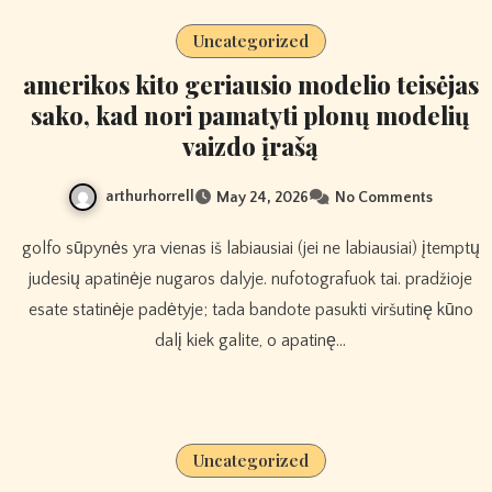
Uncategorized
amerikos kito geriausio modelio teisėjas
sako, kad nori pamatyti plonų modelių
vaizdo įrašą
arthurhorrell
May 24, 2026
No Comments
golfo sūpynės yra vienas iš labiausiai (jei ne labiausiai) įtemptų
judesių apatinėje nugaros dalyje. nufotografuok tai. pradžioje
esate statinėje padėtyje; tada bandote pasukti viršutinę kūno
dalį kiek galite, o apatinę…
Uncategorized