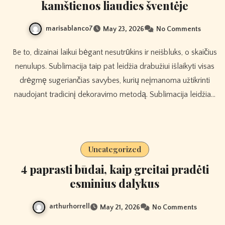
kamštienos liaudies šventėje
marisablanco7
May 23, 2026
No Comments
Be to, dizainai laikui bėgant nesutrūkins ir neišbluks, o skaičius
nenulups. Sublimacija taip pat leidžia drabužiui išlaikyti visas
drėgmę sugeriančias savybes, kurių neįmanoma užtikrinti
naudojant tradicinį dekoravimo metodą. Sublimacija leidžia…
Uncategorized
4 paprasti būdai, kaip greitai pradėti
esminius dalykus
arthurhorrell
May 21, 2026
No Comments