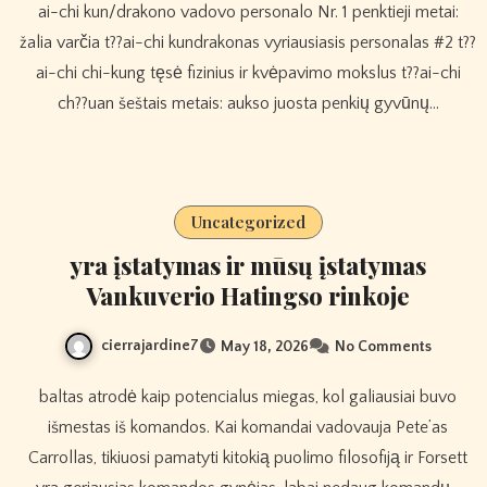
ai-chi kun/drakono vadovo personalo Nr. 1 penktieji metai:
žalia varčia t??ai-chi kundrakonas vyriausiasis personalas #2 t??
ai-chi chi-kung tęsė fizinius ir kvėpavimo mokslus t??ai-chi
ch??uan šeštais metais: aukso juosta penkių gyvūnų…
Uncategorized
yra įstatymas ir mūsų įstatymas
Vankuverio Hatingso rinkoje
cierrajardine7
May 18, 2026
No Comments
baltas atrodė kaip potencialus miegas, kol galiausiai buvo
išmestas iš komandos. Kai komandai vadovauja Pete’as
Carrollas, tikiuosi pamatyti kitokią puolimo filosofiją ir Forsett