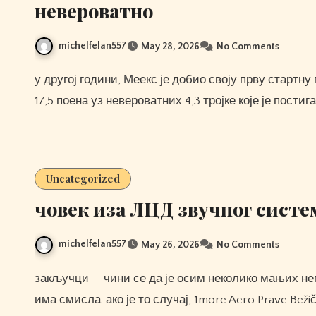
невероватно
michelfelan557
May 28, 2026
No Comments
у другој години, Меекс је добио своју прву стартну прилику и искористио је пуну предност постигавши
17,5 поена уз невероватних 4,3 тројке које је постиг
Uncategorized
човек иза ЛЦД звучног систе
michelfelan557
May 26, 2026
No Comments
закључци — чини се да је осим неколико мањих непријатности, вишетрупни чамац једини чамац који
има смисла. ако је то случај, 1more Aero Prave Bežič