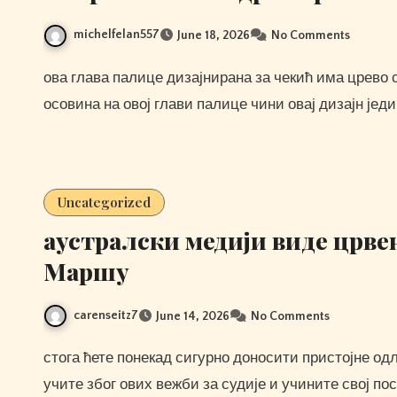
michelfelan557
June 18, 2026
No Comments
ова глава палице дизајнирана за чекић има црево са средишњим вратилом.?? 6 ?? двоструко савијена
осовина на овој глави палице чини овај дизајн једи
Uncategorized
аустралски медији виде црве
Маршу
carenseitz7
June 14, 2026
No Comments
стога ћете понекад сигурно доносити пристојне одлуке, а понекад чак и штетне. ето како наставите да
учите због ових вежби за судије и учините свој пос