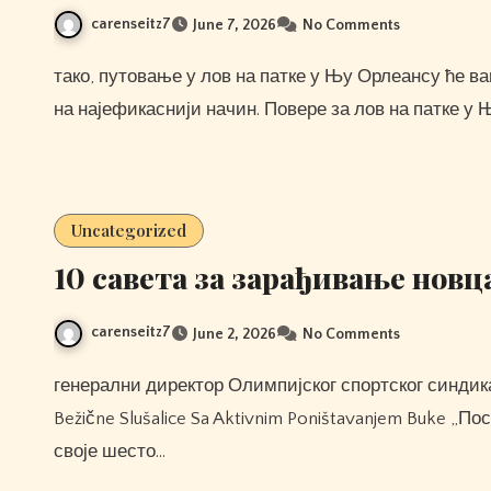
carenseitz7
June 7, 2026
No Comments
тако, путовање у лов на патке у Њу Орлеансу ће вам помоћи да научите о лову, риболову и стрељаштву
на најефикаснији начин. Повере за лов на патке у
Uncategorized
10 савета за зарађивање новц
carenseitz7
June 2, 2026
No Comments
генерални директор Олимпијског спортског синдиката Мајкл Веспер рекао је пре игара: 1more Aero Prave
Bežične Slušalice Sa Aktivnim Poništavanjem Buke „
своје шесто…