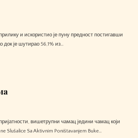
ао док је шутирао 56,1% из…
ма
ne Slušalice Sa Aktivnim Poništavanjem Buke…