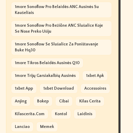
1more Sonoflow Pro Belaidės ANC Ausinės Su
Kaušeliais
1more Sonoflow Pro Bežične ANC Slušalice Koje
Se Nose Preko Ušiju
1more Sonoflow Se Slušalice Za Poništavanje
Buke Hq30
1more Tikros Belaidės Ausinės Q10
1more Trijų Garsiakalbių Ausinės
1xbet Apk
1xbet App
1xbet Download
Accessoires
Anjing
Bokep
Cibai
Kilas Cerita
Kilascerita.com
Kontol
Laidinis
Lanciao
Memek