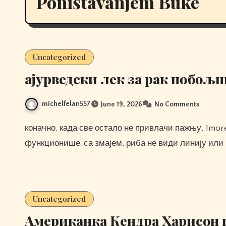
Poništavanjem Buke
Uncategorized
ајурведски лек за рак побољ
michelfelan557
June 19, 2026
No Comments
коначно, када све остало не привлачи пажњу, 1more Q20 Prave Bežične Slušalice змај би могао да
функционише. са змајем, риба не види линију или в
Uncategorized
Американка Кендра Харисон 