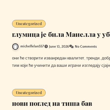
Uncategorized
глумица је била Маиелла у у
michelfelan557
June 13, 2026
No Comments
они ће створити изванредан квалитет, тренди, добро пристаје и удобну униформу за прилагођени ваш
тим који ће учинити да ваши играчи изгледају сјај
Uncategorized
нови поглед на тиша бав