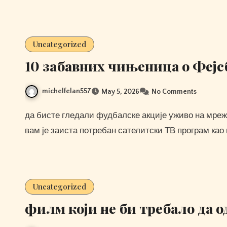
Uncategorized
10 забавних чињеница о Фејс
michelfelan557
May 5, 2026
No Comments
да бисте гледали фудбалске акције уживо на мрежи и широк спектар других решења, очигледно је да
вам је заиста потребан сателитски ТВ програм као
Uncategorized
филм који не би требало да о