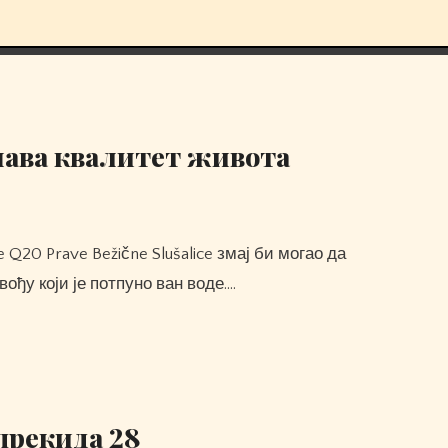
шава квалитет живота
ођу који је потпуно ван воде.…
прекида 28