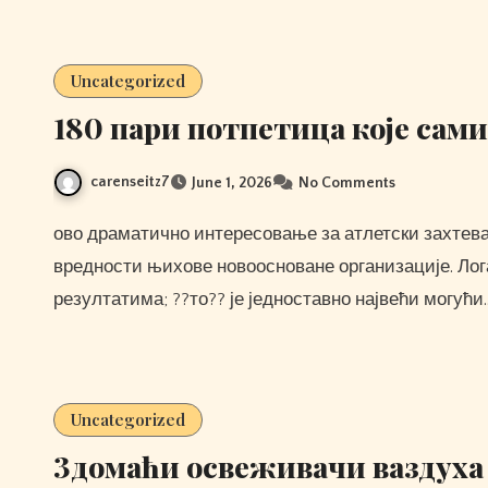
Uncategorized
180 пари потпетица које сами
carenseitz7
June 1, 2026
No Comments
ово драматично интересовање за атлетски захтеван спорт дало је охрабрење оснивачима Акса о
вредности њихове новоосноване организације. Лог
резултатима; ??то?? је једноставно највећи могући
Uncategorized
3домаћи освеживачи ваздуха 