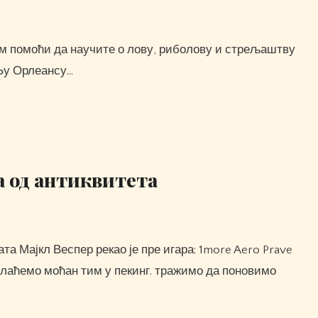
 Њу Орлеансу…
а од антиквитета
Послаћемо моћан тим у пекинг. тражимо да поновимо