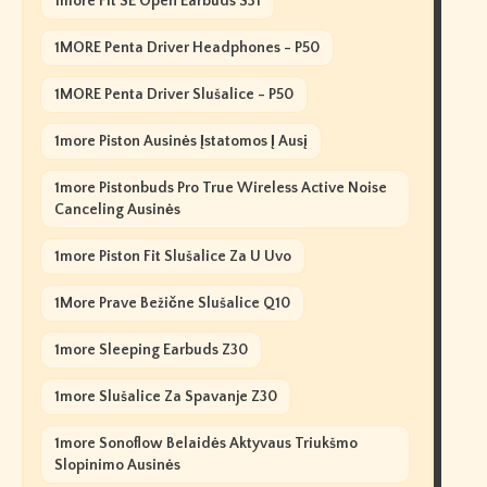
1more Fit SE Open Earbuds S31
1MORE Penta Driver Headphones - P50
1MORE Penta Driver Slušalice - P50
1more Piston Ausinės Įstatomos Į Ausį
1more Pistonbuds Pro True Wireless Active Noise
Canceling Ausinės
1more Piston Fit Slušalice Za U Uvo
1More Prave Bežične Slušalice Q10
1more Sleeping Earbuds Z30
1more Slušalice Za Spavanje Z30
1more Sonoflow Belaidės Aktyvaus Triukšmo
Slopinimo Ausinės