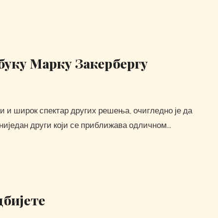
буку Марку Закербергу
 ниједан други који се приближава одличном…
дбијете