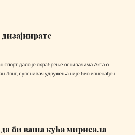
 дизајнирате
ан Лонг, суоснивач удружења није био изненађен
…
да би ваша кућа мирисала