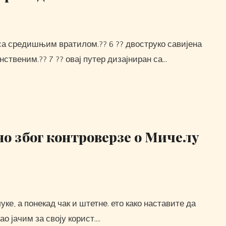
нственим.?? 7 ?? овај путер дизајниран са…
но због контроверзе о Мичелу
ао јачим за своју корист.…