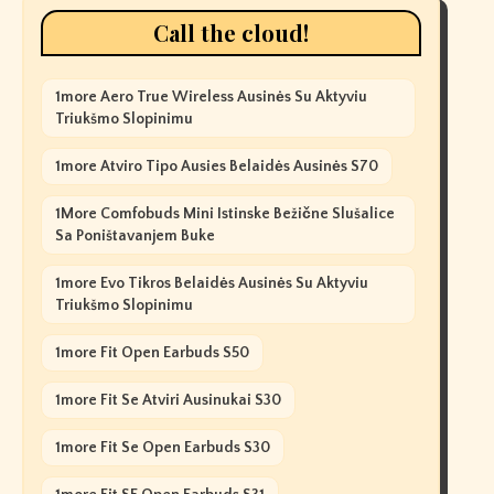
Call the cloud!
1more Aero True Wireless Ausinės Su Aktyviu
Triukšmo Slopinimu
1more Atviro Tipo Ausies Belaidės Ausinės S70
1More Comfobuds Mini Istinske Bežične Slušalice
Sa Poništavanjem Buke
1more Evo Tikros Belaidės Ausinės Su Aktyviu
Triukšmo Slopinimu
1more Fit Open Earbuds S50
1more Fit Se Atviri Ausinukai S30
1more Fit Se Open Earbuds S30