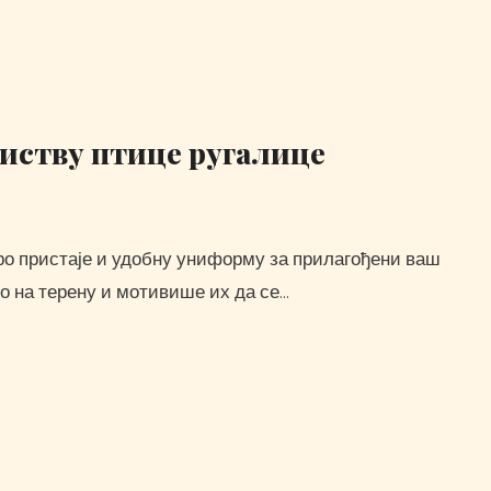
биству птице ругалице
но на терену и мотивише их да се…