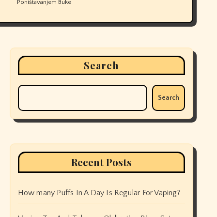
Poništavanjem Buke
Search
Search
Recent Posts
How many Puffs In A Day Is Regular For Vaping?