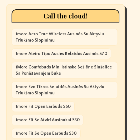
Call the cloud!
1more Aero True Wireless Ausinės Su Aktyviu
Triukšmo Slopinimu
1more Atviro Tipo Ausies Belaidės Ausinės S70
1More Comfobuds Mini Istinske Bežične Slušalice
Sa Poništavanjem Buke
1more Evo Tikros Belaidės Ausinės Su Aktyviu
Triukšmo Slopinimu
1more Fit Open Earbuds S50
1more Fit Se Atviri Ausinukai S30
1more Fit Se Open Earbuds S30