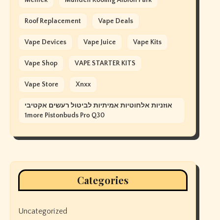
Memek
Mundell Roofing Albion Park
Roof Replacement
Vape Deals
Vape Devices
Vape Juice
Vape Kits
Vape Shop
VAPE STARTER KITS
Vape Store
Xnxx
אוזניות אלחוטיות אמיתיות לביטול רעשים אקטיבי
1more Pistonbuds Pro Q30
Categories
Uncategorized