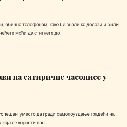
 нећете моћи да стигнете до…
ави на сатиричне часописе у
 која се користи ван…