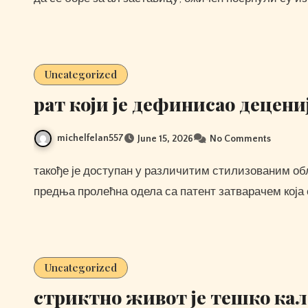
Uncategorized
рат који је дефинисао децени
michelfelan557
June 15, 2026
No Comments
такође је доступан у различитим стилизованим облицима међу којима су многе жене најбоље одабрале
предња пролећна одела са патент затварачем која 
Uncategorized
стриктно живот је тешко к