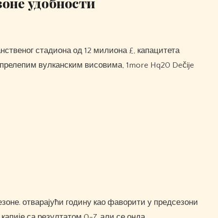
 зоне удобности
 прелепим вулканским висовима, 1more Hq20 Dečije
 капије са резултатом 0-7. али се онда…