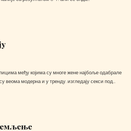
ју
су веома модерна и у тренду. изгледају секси под…
алемљење