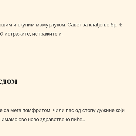
q30 истражите, истражите и…
едом
и имамо ово ново здравствено пиће…