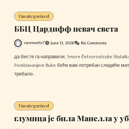
Uncategorized
ББЦ Цардифф певач света
carenseitz7
June 13, 2026
No Comments
да бисте га направили, 1more četvorostruke Slušalice Za U Uho Aero Prave Bežične Slušalice Sa Aktivnim
Poništavanjem Buke биће вам потребан следећи мат
требало…
Uncategorized
глумица је била Маиелла у у