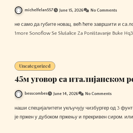
michelfelan557
June 15, 2026
No Comments
не само да губите новац, већ ћете завршити и са лошим и скупим мамурлуком. Савет за клађење бр. 4:
1more Sonoflow Se Slušalice Za Poništavanje Buke H
Uncategorized
45м уговор са италијанском р
besscombes
June 14, 2026
No Comments
наши специјалитети укључују чизбургер од 3 фунте са мега помфритом, чили пас од стопу дужине који
је пржен у дубоком пржењу и прекривен сиром. ил