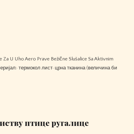
еријал:· термокол лист· црна тканина (величина би
биству птице ругалице