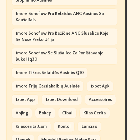
Slopinimo Ausinės
1more Sonoflow Pro Belaidės ANC Ausinės Su
Kaušeliais
1more Sonoflow Pro Bežične ANC Slušalice Koje
Se Nose Preko Ušiju
1more Sonoflow Se Slušalice Za Poništavanje
Buke Hq30
1more Tikros Belaidės Ausinės Q10
1more Trijų Garsiakalbių Ausinės
1xbet Apk
1xbet App
1xbet Download
Accessoires
Anjing
Bokep
Cibai
Kilas Cerita
Kilascerita.com
Kontol
Lanciao