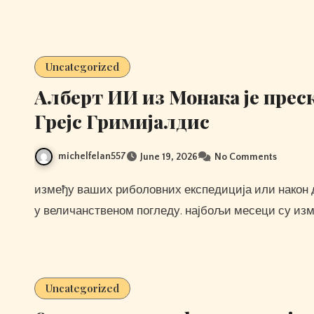
Uncategorized
Алберт ИИ из Монака је пре
Грејс Гримијалдис
michelfelan557
June 19, 2026
No Comments
између ваших риболовних експедиција или након дугог дана, можете се једноставно опустити и уживати
у величанственом погледу. најбољи месеци су изме
Uncategorized