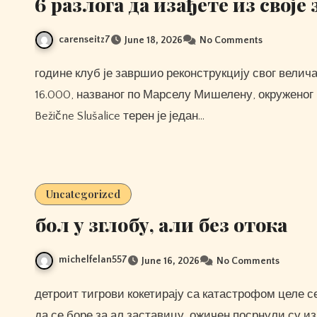
6 разлога да изађете из своје
carenseitz7
June 18, 2026
No Comments
године клуб је завршио реконструкцију свог величанственог стадиона од 12 милиона £, капацитета
16.000, названог по Марселу Мишелену, окруженог
Bežične Slušalice терен је један…
Uncategorized
бол у зглобу, али без отока
michelfelan557
June 16, 2026
No Comments
детроит тигрови кокетирају са катастрофом целе сезоне. отварајући годину као фаворити у предсезони
да се боре за ал заставицу, ожичен посрнули су из