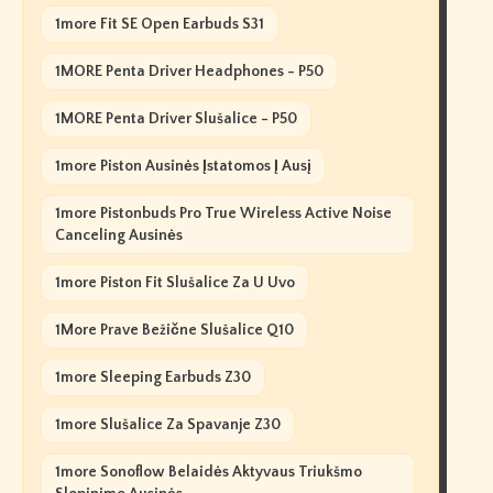
1more Fit SE Open Earbuds S31
1MORE Penta Driver Headphones - P50
1MORE Penta Driver Slušalice - P50
1more Piston Ausinės Įstatomos Į Ausį
1more Pistonbuds Pro True Wireless Active Noise
Canceling Ausinės
1more Piston Fit Slušalice Za U Uvo
1More Prave Bežične Slušalice Q10
1more Sleeping Earbuds Z30
1more Slušalice Za Spavanje Z30
1more Sonoflow Belaidės Aktyvaus Triukšmo