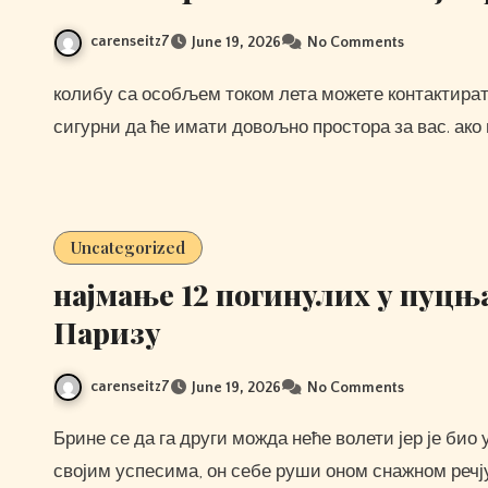
carenseitz7
June 19, 2026
No Comments
колибу са особљем током лета можете контактирати, обично телефоном, како би знали ко долази и били
сигурни да ће имати довољно простора за вас. ако
Uncategorized
најмање 12 погинулих у пуцњ
Паризу
carenseitz7
June 19, 2026
No Comments
Брине се да га други можда неће волети јер је био успешан. уместо да гради самопоуздање градећи на
својим успесима, он себе руши оном снажном речју