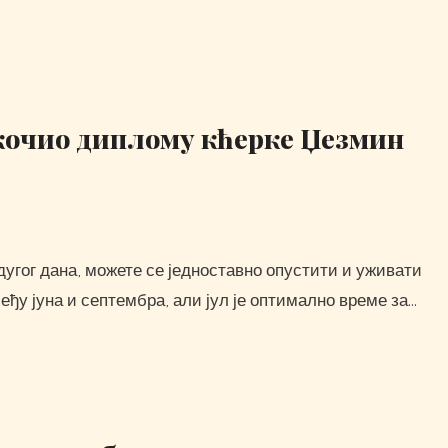
скочио диплому кћерке Џезмин
ђу јуна и септембра, али јул је оптимално време за…