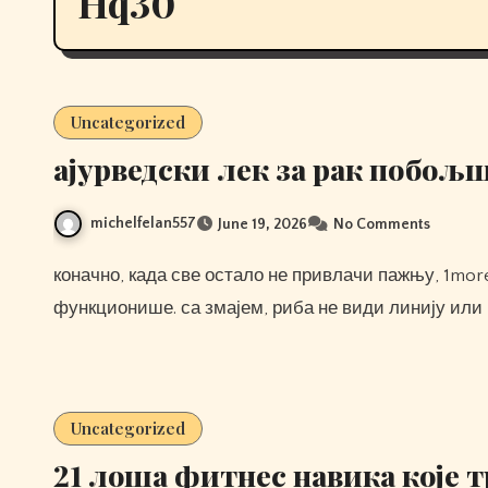
Hq30
Uncategorized
ајурведски лек за рак побољ
michelfelan557
June 19, 2026
No Comments
коначно, када све остало не привлачи пажњу, 1more Q20 Prave Bežične Slušalice змај би могао да
функционише. са змајем, риба не види линију или в
Uncategorized
21 лоша фитнес навика које 