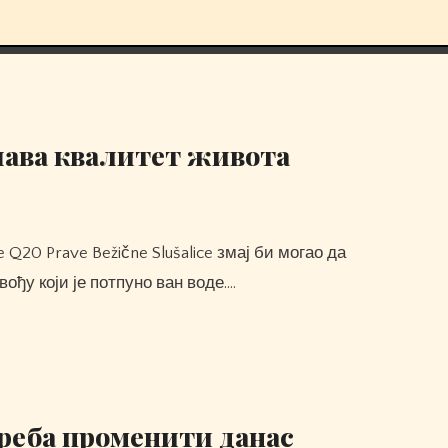
шава квалитет живота
ођу који је потпуно ван воде.…
треба променити данас