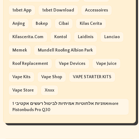
1xbet App
1xbet Download
Accessoires
Anjing
Bokep
Cibai
Kilas Cerita
Kilascerita.com
Kontol
Laidinis
Lanciao
Memek
Mundell Roofing Albion Park
Roof Replacement
Vape Devices
Vape Juice
Vape Kits
Vape Shop
VAPE STARTER KITS
Vape Store
Xnxx
אוזניות אלחוטיות אמיתיות לביטול רעשים אקטיבי 1more
Pistonbuds Pro Q30