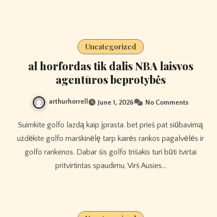
Uncategorized
al horfordas tik dalis NBA laisvos
agentūros beprotybės
arthurhorrell
June 1, 2026
No Comments
Suimkite golfo lazdą kaip įprasta. bet prieš pat siūbavimą
uždėkite golfo marškinėlę tarp kairės rankos pagalvėlės ir
golfo rankenos. Dabar šis golfo trišakis turi būti tvirtai
pritvirtintas spaudimu, Virš Ausies…