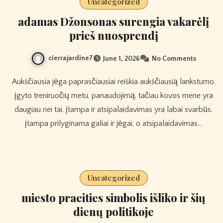
Uncategorized
adamas Džonsonas surengia vakarėlį
prieš nuosprendį
cierrajardine7
June 1, 2026
No Comments
Aukščiausia jėga paprasčiausiai reiškia aukščiausią lankstumo,
įgyto treniruočių metu, panaudojimą. tačiau kovos mene yra
daugiau nei tai. įtampa ir atsipalaidavimas yra labai svarbūs.
įtampa prilyginama galiai ir jėgai, o atsipalaidavimas…
Uncategorized
miesto praeities simbolis išliko ir šių
dienų politikoje