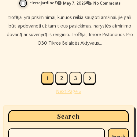
cierrajardine7
May 7, 2026
No Comments
trofėjai yra prisiminimai, kuriuos reikia saugoti amžinai. jie gali
būti apdovanoti už tam tikrus pasiekimus, narystės atminimo
dovaną ar suvenyrą iš renginio. Trofėjai, 1more Pistonbuds Pro
Q30 Tikros Belaidės Aktyvaus…
Posts
1
2
3
pagination
Next Page »
Search
Search