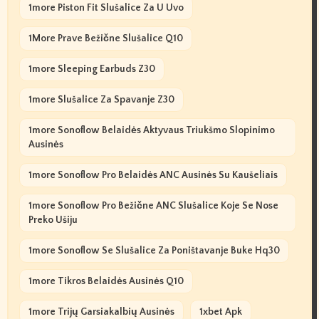
1more Piston Fit Slušalice Za U Uvo
1More Prave Bežične Slušalice Q10
1more Sleeping Earbuds Z30
1more Slušalice Za Spavanje Z30
1more Sonoflow Belaidės Aktyvaus Triukšmo Slopinimo
Ausinės
1more Sonoflow Pro Belaidės ANC Ausinės Su Kaušeliais
1more Sonoflow Pro Bežične ANC Slušalice Koje Se Nose
Preko Ušiju
1more Sonoflow Se Slušalice Za Poništavanje Buke Hq30
1more Tikros Belaidės Ausinės Q10
1more Trijų Garsiakalbių Ausinės
1xbet Apk