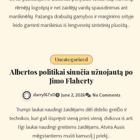
rėmėjų logotipų ir net žaidėjų vardų spausdinimas ant
marškinėlių. Pažanga drabužių gamybos ir marginimo srityje
leido gaminti marškinius iš lengvesnių sintetinių pluoštų…
Uncategorized
Albertos politikai siunčia užuojautą po
Jimo Flaherty
darryl67x0
June 2, 2026
No Comments
Trumpi laukai naudingi žaidėjams dėl didelio greičio ir
technikos, kuri gali išspręsti vieną prieš vieną. dvikova iš arti.
Ilgi laukai naudingi greitiems žaidėjams, Atvira Ausis
mėgstantiems mušti kamuolį į priekį…