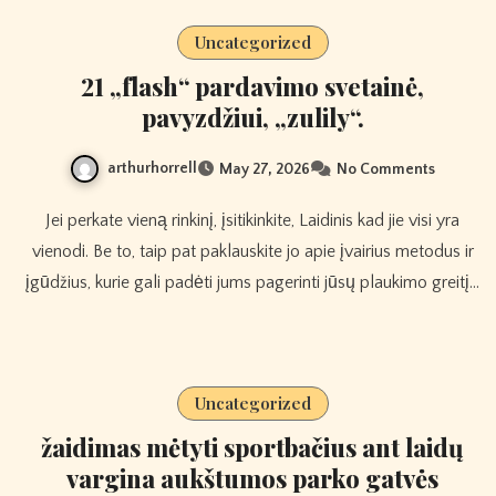
Uncategorized
21 „flash“ pardavimo svetainė,
pavyzdžiui, „zulily“.
arthurhorrell
May 27, 2026
No Comments
Jei perkate vieną rinkinį, įsitikinkite, Laidinis kad jie visi yra
vienodi. Be to, taip pat paklauskite jo apie įvairius metodus ir
įgūdžius, kurie gali padėti jums pagerinti jūsų plaukimo greitį…
Uncategorized
žaidimas mėtyti sportbačius ant laidų
vargina aukštumos parko gatvės