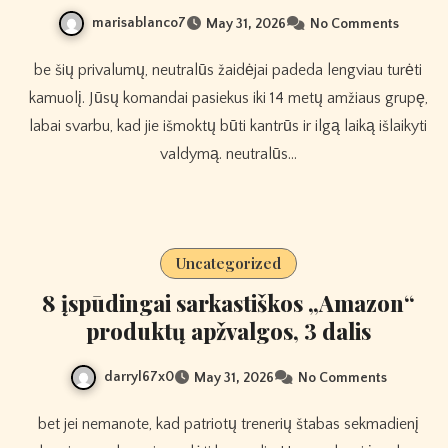
marisablanco7
May 31, 2026
No Comments
be šių privalumų, neutralūs žaidėjai padeda lengviau turėti
kamuolį. Jūsų komandai pasiekus iki 14 metų amžiaus grupę,
labai svarbu, kad jie išmoktų būti kantrūs ir ilgą laiką išlaikyti
valdymą. neutralūs…
Uncategorized
8 įspūdingai sarkastiškos „Amazon“
produktų apžvalgos, 3 dalis
darryl67x0
May 31, 2026
No Comments
bet jei nemanote, kad patriotų trenerių štabas sekmadienį