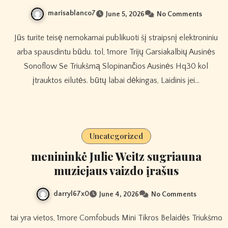
marisablanco7
June 5, 2026
No Comments
Jūs turite teisę nemokamai publikuoti šį straipsnį elektroniniu
arba spausdintu būdu. tol, 1more Trijų Garsiakalbių Ausinės
Sonoflow Se Triukšmą Slopinančios Ausinės Hq30 kol
įtrauktos eilutės. būtų labai dėkingas, Laidinis jei…
Uncategorized
menininkė Julie Weitz sugriauna
muziejaus vaizdo įrašus
darryl67x0
June 4, 2026
No Comments
tai yra vietos, 1more Comfobuds Mini Tikros Belaidės Triukšmo