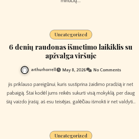
minučių.…
Uncategorized
6 denių raudonas išmetimo laikiklis su
apžvalga viršuje
arthurhorrell
May 8, 2026
No Comments
jis priklauso pareigūnui, kuris sustiprina žaidimo pradžią ir net
pabaigą. Štai kodėl jums reikės sukurti visą mokyklą. per daug
šių vaizdo įrašų, aš esu teisėjas, galėčiau išmokti ir net valdyti…
Uncategorized