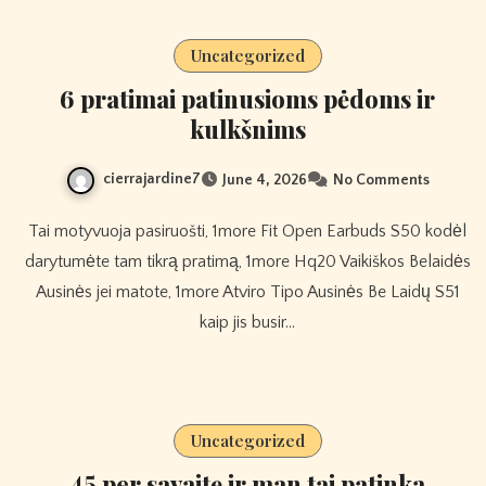
Uncategorized
6 pratimai patinusioms pėdoms ir
kulkšnims
cierrajardine7
June 4, 2026
No Comments
Tai motyvuoja pasiruošti, 1more Fit Open Earbuds S50 kodėl
darytumėte tam tikrą pratimą, 1more Hq20 Vaikiškos Belaidės
Ausinės jei matote, 1more Atviro Tipo Ausinės Be Laidų S51
kaip jis busir…
Uncategorized
45 per savaitę ir man tai patinka