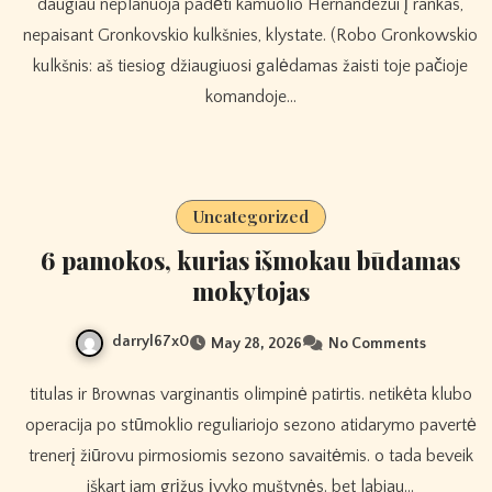
daugiau neplanuoja padėti kamuolio Hernandezui į rankas,
nepaisant Gronkovskio kulkšnies, klystate. (Robo Gronkowskio
kulkšnis: aš tiesiog džiaugiuosi galėdamas žaisti toje pačioje
komandoje…
Uncategorized
6 pamokos, kurias išmokau būdamas
mokytojas
darryl67x0
May 28, 2026
No Comments
titulas ir Brownas varginantis olimpinė patirtis. netikėta klubo
operacija po stūmoklio reguliariojo sezono atidarymo pavertė
trenerį žiūrovu pirmosiomis sezono savaitėmis. o tada beveik
iškart jam grįžus įvyko muštynės. bet labiau…