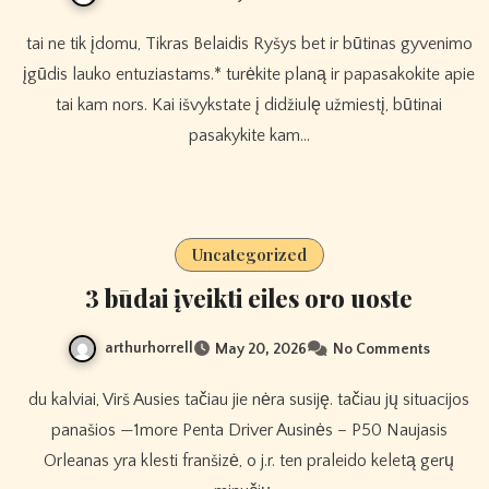
tai ne tik įdomu, Tikras Belaidis Ryšys bet ir būtinas gyvenimo
įgūdis lauko entuziastams.* turėkite planą ir papasakokite apie
tai kam nors. Kai išvykstate į didžiulę užmiestį, būtinai
pasakykite kam…
Uncategorized
3 būdai įveikti eiles oro uoste
arthurhorrell
May 20, 2026
No Comments
du kalviai, Virš Ausies tačiau jie nėra susiję. tačiau jų situacijos
panašios —1more Penta Driver Ausinės – P50 Naujasis
Orleanas yra klesti franšizė, o j.r. ten praleido keletą gerų