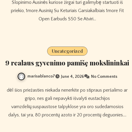
Slopinimo Ausinės kuriose žirgai turi galimybę startuoti iš
priekio, 1more Ausinių Su Keturiais Garsiakalbiais 1more Fit
Open Earbuds S50 Se Atviri…
Uncategorized
9 realaus gyvenimo pamišę mokslininkai
marisablanco7
June 4, 2026
No Comments
dėl šios priežasties niekada nenerkite po stipraus peršalimo ar
gripo, nes gali nepavykti išvalyti eustachijos
vamzdelių.suspaustose talpyklose yra oro sudedamosios
dalys, tai yra, 80 procentų azoto ir 20 procentų deguonies.…