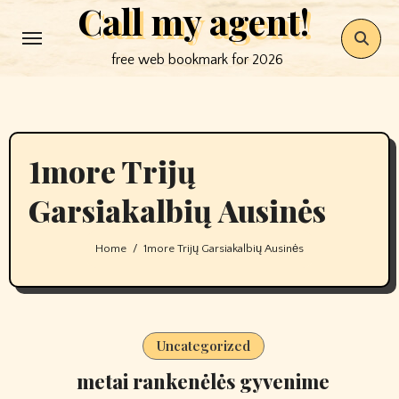
Call my agent!
Skip
to
free web bookmark for 2026
content
1more Trijų
Garsiakalbių Ausinės
Home
1more Trijų Garsiakalbių Ausinės
Uncategorized
metai rankenėlės gyvenime