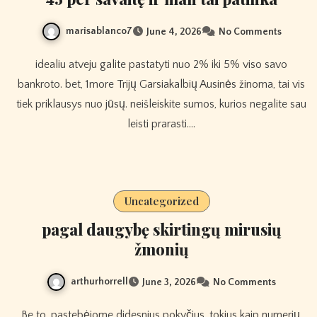
marisablanco7
June 4, 2026
No Comments
idealiu atveju galite pastatyti nuo 2% iki 5% viso savo
bankroto. bet, 1more Trijų Garsiakalbių Ausinės žinoma, tai vis
tiek priklausys nuo jūsų. neišleiskite sumos, kurios negalite sau
leisti prarasti.…
Uncategorized
pagal daugybę skirtingų mirusių
žmonių
arthurhorrell
June 3, 2026
No Comments
Be to, pastebėjome didesnius pokyčius, tokius kaip numerių,