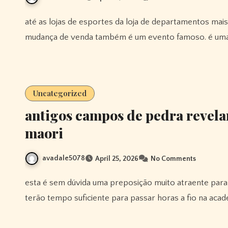
até as lojas de esportes da loja de departamentos mais próxima têm issoevento especial. fechamento ou
mudança de venda também é um evento famoso. é um
Uncategorized
antigos campos de pedra revela
maori
avadale5078
April 25, 2026
No Comments
esta é sem dúvida uma preposição muito atraente para aqueles executivos ocupados que podem sentir que não
terão tempo suficiente para passar horas a fio na acad