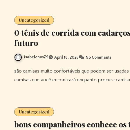
Uncategorized
0 tênis de corrida com cadarços
futuro
isabelenos79
April 18, 2026
No Comments
são camisas muito confortáveis ​​que podem ser usadas a qualquer hora, não apenas durante o jogo. outras
camisas que você encontrará enquanto procura camisas
Uncategorized
bons companheiros conhece os t