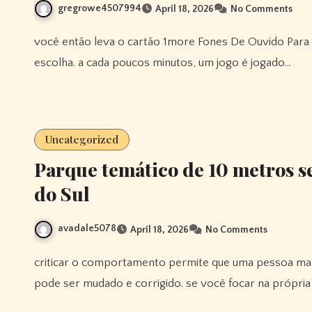
gregrowe4507994
April 18, 2026
No Comments
você então leva o cartão 1more Fones De Ouvido Para Dormir Z30 volta ao caixa do cassino e ele registra sua
escolha. a cada poucos minutos, um jogo é jogado…
Uncategorized
Parque temático de 10 metros 
do Sul
avadale5078
April 18, 2026
No Comments
criticar o comportamento permite que uma pessoa mantenha sua confiança intacta porque seu comportamento
pode ser mudado e corrigido. se você focar na própria 