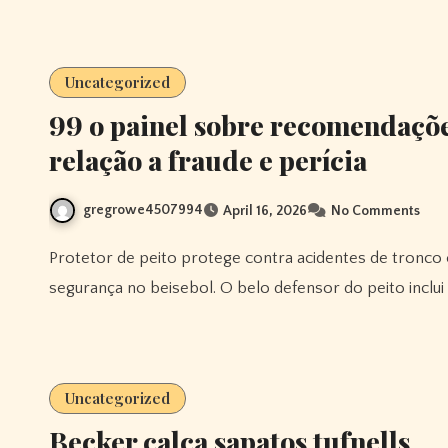
Uncategorized
99 o painel sobre recomendaçõe
relação a fraude e perícia
gregrowe4507994
April 16, 2026
No Comments
Protetor de peito protege contra acidentes de tronco e ombro. Oahu é o principal equipamento básico de
segurança no beisebol. O belo defensor do peito inclui
Uncategorized
Becker calça sapatos tufnells