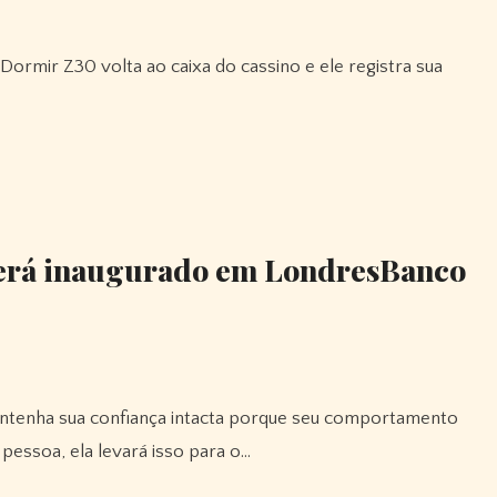
será inaugurado em LondresBanco
pessoa, ela levará isso para o…