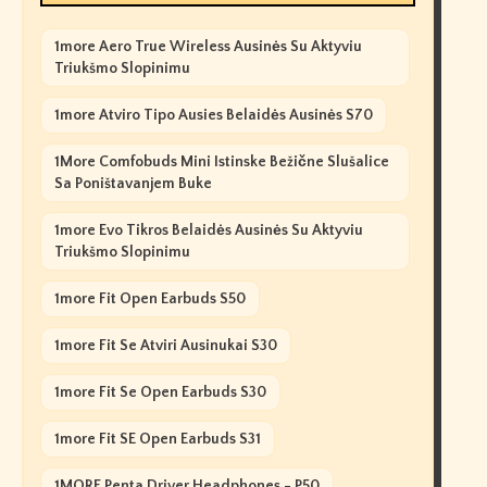
1more Aero True Wireless Ausinės Su Aktyviu
Triukšmo Slopinimu
1more Atviro Tipo Ausies Belaidės Ausinės S70
1More Comfobuds Mini Istinske Bežične Slušalice
Sa Poništavanjem Buke
1more Evo Tikros Belaidės Ausinės Su Aktyviu
Triukšmo Slopinimu
1more Fit Open Earbuds S50
1more Fit Se Atviri Ausinukai S30
1more Fit Se Open Earbuds S30
1more Fit SE Open Earbuds S31
1MORE Penta Driver Headphones - P50