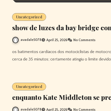
Uncategorized
show de luzes da bay bridge co
avadale5078
April 25, 2026
No Comments
os batimentos cardíacos dos motociclistas de motocross foram medidos em 190 batimentos por minuto durante
cerca de 35 minutos; certamente atingiu o limite devid
Uncategorized
enquanto Kate Middleton se prep
avadale5078
April 25, 2026
No Comments