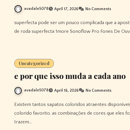
avadale5078
April 17, 2026
No Comments
superfecta pode ser um pouco complicada que a aposta trifecta, mas é considerada mais barata. existem apostas
de roda superfecta 1more Sonoflow Pro Fones De Ou
Uncategorized
e por que isso muda a cada ano
avadale5078
April 16, 2026
No Comments
Existem tantos sapatos coloridos atraentes disponíveis nesta marca. você pode facilmente escolher seu sapato
colorido favorito. as combinações de cores que eles f
trazem…