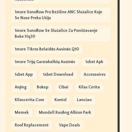
1more Sonoflow Pro Bežične ANC Slušalice Koje
Se Nose Preko Ušiju
1more Sonoflow Se Slušalice Za Poništavanje
Buke Hq30
1more Tikros Belaidės Ausinės Q10
1more Trijų Garsiakalbių Ausinės
1xbet Apk
1xbet App
1xbet Download
Accessoires
Anjing
Bokep
Cibai
Kilas Cerita
Kilascerita.com
Kontol
Lanciao
Memek
Mundell Roofing Albion Park
Roof Replacement
Vape Deals