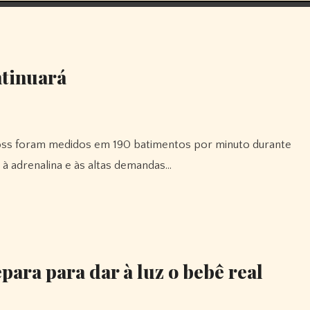
ntinuará
o à adrenalina e às altas demandas…
ara para dar à luz o bebê real