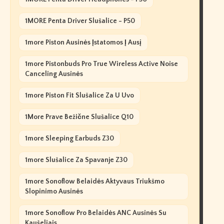
1MORE Penta Driver Slušalice - P50
1more Piston Ausinės Įstatomos Į Ausį
1more Pistonbuds Pro True Wireless Active Noise
Canceling Ausinės
1more Piston Fit Slušalice Za U Uvo
1More Prave Bežične Slušalice Q10
1more Sleeping Earbuds Z30
1more Slušalice Za Spavanje Z30
1more Sonoflow Belaidės Aktyvaus Triukšmo
Slopinimo Ausinės
1more Sonoflow Pro Belaidės ANC Ausinės Su
Kaušeliais