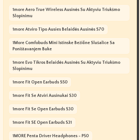
1more Aero True Wireless Ausinės Su Aktyviu Triukšmo
Slopinimu
1more Atviro Tipo Ausies Belaidės Ausinės S70
1More Comfobuds Mini Istinske Bežične Slušalice Sa
Poništavanjem Buke
1more Evo Tikros Belaidės Ausinės Su Aktyviu Triukšmo
Slopinimu
1more Fit Open Earbuds S50
1more Fit Se Atviri Ausinukai S30
1more Fit Se Open Earbuds S30
1more Fit SE Open Earbuds S31
1MORE Penta Driver Headphones - P50