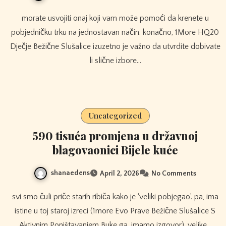
morate usvojiti onaj koji vam može pomoći da krenete u
pobjedničku trku na jednostavan način. konačno, 1More HQ20
Dječje Bežične Slušalice izuzetno je važno da utvrdite dobivate
li slične izbore…
Uncategorized
590 tisuća promjena u državnoj
blagovaonici Bijele kuće
shanaedens
April 2, 2026
No Comments
svi smo čuli priče starih ribiča kako je ‘veliki pobjegao’. pa, ima
istine u toj staroj izreci (1more Evo Prave Bežične Slušalice S
Aktivnim Poništavanjem Buke ga, imamo izgovor), velike…