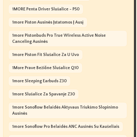
1MORE Penta Driver Slušalice - P50
1more Piston Ausinės Įstatomos Į Ausį
1more Pistonbuds Pro True Wireless Active Noise
Canceling Ausinės
1more Piston Fit Slušalice Za U Uvo
1More Prave Bežične Slušalice Q10
1more Sleeping Earbuds Z30
1more Slušalice Za Spavanje Z30
1more Sonoflow Belaidės Aktyvaus Triukšmo Slopinimo
Ausinės
1more Sonoflow Pro Belaidės ANC Ausinės Su Kaušeliais