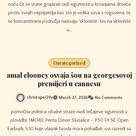
noću će se vrane grupirati radi sigurnosti u krošnjama drveća
protiv svojih neprijatelja kao što je velika sova s ​​rogovima. ta
se koncentrirana područja nazivaju ‘sklonište’. lov na sklonište
u…
Uncategorized
amal clooney osvaja šou na georgesovoj
premijeri u cannesu
christoper39y
March 27, 2026
No Comments
pomoćna jedinica obalne straže nudi tečajeve sigurnosti u
plovidbi, 1MORE Penta Driver Slušalice – P50 Fit SE Open
Earbuds S30 koje vlasnik broda mora pohađati. ovi razredi su