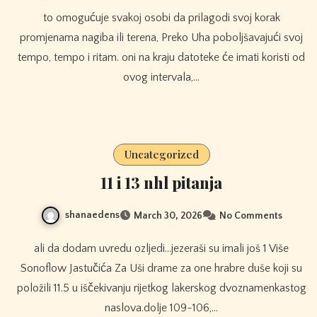
to omogućuje svakoj osobi da prilagodi svoj korak
promjenama nagiba ili terena, Preko Uha poboljšavajući svoj
tempo, tempo i ritam. oni na kraju datoteke će imati koristi od
ovog intervala,…
Uncategorized
11 i 13 nhl pitanja
shanaedens
March 30, 2026
No Comments
ali da dodam uvredu ozljedi…jezeraši su imali još 1 Više
Sonoflow Jastučića Za Uši drame za one hrabre duše koji su
položili 11.5 u iščekivanju rijetkog lakerskog dvoznamenkastog
naslova.dolje 109-106,…