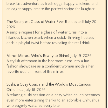
breakfast adventure as fresh eggs, happy chickens, and
an eager puppy create the perfect recipe for laughter.
The Strangest Glass of Water Ever Requested!
July 20,
2026
A simple request for a glass of water turns into a
hilarious kitchen prank when a quick-thinking hostess
adds a playful twist before revealing the real drink.
Mirror, Mirror… Who’s Ready to Shine?
July 19, 2026
A stylish afternoon in the bedroom turns into a fun
fashion showcase as a confident woman models her
favorite outfit in front of the mirror.
Sushi, a Cozy Couch, and the World’s Most Curious
Chihuahua
July 18, 2026
A relaxing sushi session on a cozy white couch becomes
even more entertaining thanks to an adorable Chihuahua
who eagerly watches every bite.