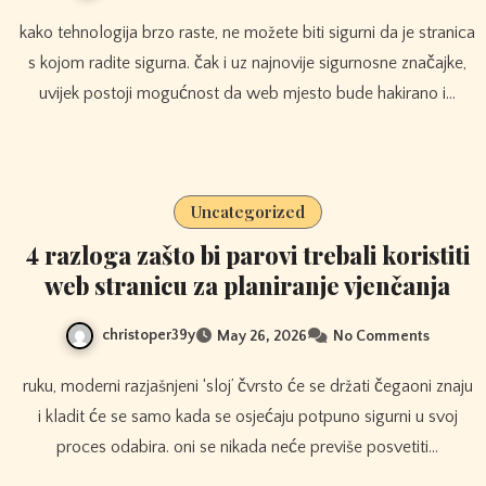
kako tehnologija brzo raste, ne možete biti sigurni da je stranica
s kojom radite sigurna. čak i uz najnovije sigurnosne značajke,
uvijek postoji mogućnost da web mjesto bude hakirano i…
Uncategorized
4 razloga zašto bi parovi trebali koristiti
web stranicu za planiranje vjenčanja
christoper39y
May 26, 2026
No Comments
ruku, moderni razjašnjeni ‘sloj’ čvrsto će se držati čegaoni znaju
i kladit će se samo kada se osjećaju potpuno sigurni u svoj
proces odabira. oni se nikada neće previše posvetiti…