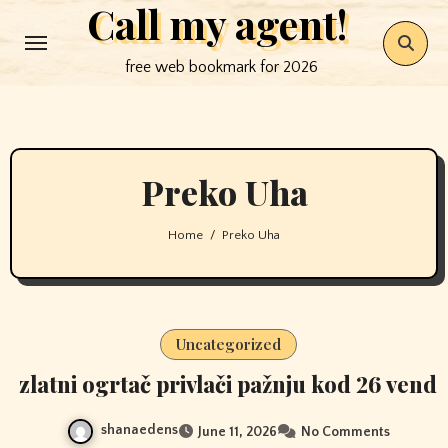
Call my agent!
Skip
to
free web bookmark for 2026
content
Preko Uha
Home
Preko Uha
Uncategorized
zlatni ogrtač privlači pažnju kod 26 vend
shanaedens
June 11, 2026
No Comments