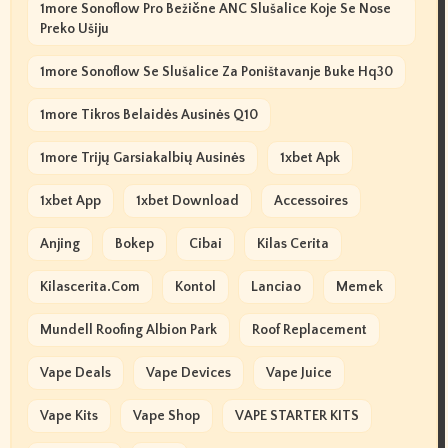
1more Sonoflow Pro Bežične ANC Slušalice Koje Se Nose
Preko Ušiju
1more Sonoflow Se Slušalice Za Poništavanje Buke Hq30
1more Tikros Belaidės Ausinės Q10
1more Trijų Garsiakalbių Ausinės
1xbet Apk
1xbet App
1xbet Download
Accessoires
Anjing
Bokep
Cibai
Kilas Cerita
Kilascerita.com
Kontol
Lanciao
Memek
Mundell Roofing Albion Park
Roof Replacement
Vape Deals
Vape Devices
Vape Juice
Vape Kits
Vape Shop
VAPE STARTER KITS