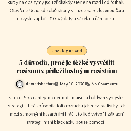
kurzy na oba týmy jsou zřídkakdy stejné na rozdíl od fotbalu,
Otevřené Ucho kde obě strany v sázce na rozloženou čáru
obvykle zaplatí -110, výplaty u sázek na čáru puku…
Uncategorized
5 důvodů, proč je těžké vysvětlit
rasismus příležitostným rasistům
damarisbachus
May 30, 2026
No Comments
v roce 1958 cantey, mcdermott, maisel a baldwin vymysleli
strategii, která způsobila tolik rozruchu jak mezi statistiky, tak
mezi samotnými hazardními hráči.tito lidé vytvořili základní
strategii hraní blackjacku pouze pomocí…