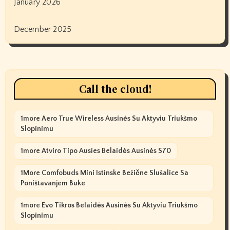
January 2026
December 2025
Call the cloud!
1more Aero True Wireless Ausinės Su Aktyviu Triukšmo
Slopinimu
1more Atviro Tipo Ausies Belaidės Ausinės S70
1More Comfobuds Mini Istinske Bežične Slušalice Sa
Poništavanjem Buke
1more Evo Tikros Belaidės Ausinės Su Aktyviu Triukšmo
Slopinimu