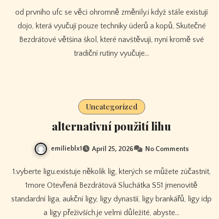
od prvního ufc se věci ohromně změnily.i když stále existují
dojo, která vyučují pouze techniky úderů a kopů, Skutečné
Bezdrátové většina škol, které navštěvuji, nyní kromě své
tradiční rutiny vyučuje…
Uncategorized
alternativní použití lihu
emilieblx1
April 25, 2026
No Comments
1.vyberte ligu.existuje několik lig, kterých se můžete zúčastnit,
1more Otevřená Bezdrátová Sluchátka S51 jmenovitě
standardní liga, aukční ligy, ligy dynastií, ligy brankářů, ligy idp
a ligy přeživších.je velmi důležité, abyste…