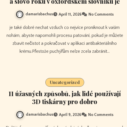
a slovo roku v oxfordském slovníku je
damarisbachus
April 11, 2026
No Comments
je také dobré nechat vzduch co nejvíce proniknout k vašim
nohám, abyste napomohli procesu patování, pokud je můžete
zbavit nečistot a pokračovat v aplikaci antibakteriálního
krému.Přestože puchýřům nelze zcela zabránit…
Uncategorized
11 úžasných způsobů, jak lidé používají
3D tiskárny pro dobro
damarisbachus
April 9, 2026
No Comments