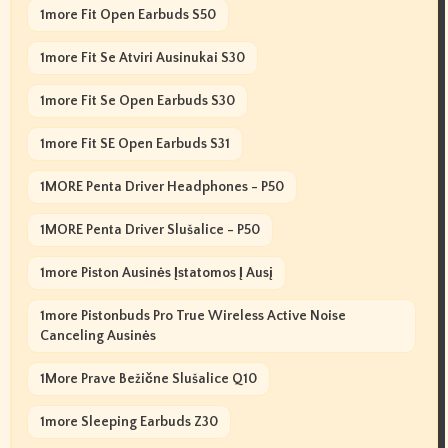
1more Fit Open Earbuds S50
1more Fit Se Atviri Ausinukai S30
1more Fit Se Open Earbuds S30
1more Fit SE Open Earbuds S31
1MORE Penta Driver Headphones - P50
1MORE Penta Driver Slušalice - P50
1more Piston Ausinės Įstatomos Į Ausį
1more Pistonbuds Pro True Wireless Active Noise
Canceling Ausinės
1More Prave Bežične Slušalice Q10
1more Sleeping Earbuds Z30