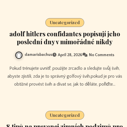
Uncategorized
adolf hitlers confidantes popisují jeho
poslední dny v mimořádné nikdy
damarisbachus
April 28, 2026
No Comments
Pokud trénujete uvnitř, použijte zrcadlo a sledujte svůj švih,
abyste zjistili, zda je to správný golfový švih.pokud je pro vás
obtížné provést švih a dívat se, jak to děláte, pořiďte…
Uncategorized
8 tipů na prevenci zimních podzimů pro