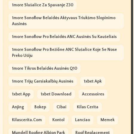
1more Slušalice Za Spavanje Z30
1more Sonoflow Belaidės Aktyvaus Triukšmo Slopinimo
Ausinės
1more Sonoflow Pro Belaidės ANC Ausinės Su Kaušeliais
1more Sonoflow Pro Bežične ANC Slušalice Koje Se Nose
Preko Ušiju
1more Tikros Belaidės Ausinės Q10
1more Trijų Garsiakalbių Ausinės
1xbet Apk
1xbet App
1xbet Download
Accessoires
Anjing
Bokep
Cibai
Kilas Cerita
Kilascerita.com
Kontol
Lanciao
Memek
Mundell Roofing Albion Park
Roof Replacement