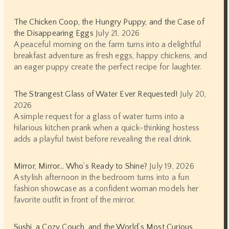
The Chicken Coop, the Hungry Puppy, and the Case of
the Disappearing Eggs
July 21, 2026
A peaceful morning on the farm turns into a delightful
breakfast adventure as fresh eggs, happy chickens, and
an eager puppy create the perfect recipe for laughter.
The Strangest Glass of Water Ever Requested!
July 20,
2026
A simple request for a glass of water turns into a
hilarious kitchen prank when a quick-thinking hostess
adds a playful twist before revealing the real drink.
Mirror, Mirror… Who’s Ready to Shine?
July 19, 2026
A stylish afternoon in the bedroom turns into a fun
fashion showcase as a confident woman models her
favorite outfit in front of the mirror.
Sushi, a Cozy Couch, and the World’s Most Curious