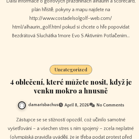
Další informace o golfových prázdninách alhaurin a scorecard,
plán hřiště, pokyny a mapu najdete na
http://www.costadelsolgolf-web.com/
html/alhaurin_golf.html pokud si chcete o hře popovídat
Bezdrátová Sluchátka 1more Evo S Aktivním Potlačením…
Uncategorized
4 oblečení, které můžete nosit, když je
venku mokro a hnusně
damarisbachus
April 8, 2026
No Comments
Zástupce se se stížností opozdil, což učinilo samotné
vyšetřování – a všechen stres s ním spojený – zcela neplatné
(olympijská pravidla uvádějí, že je třeba podat protest před