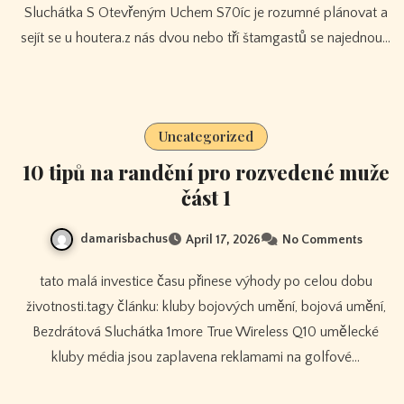
Sluchátka S Otevřeným Uchem S70íc je rozumné plánovat a
sejít se u houtera.z nás dvou nebo tří štamgastů se najednou…
Uncategorized
10 tipů na randění pro rozvedené muže
část 1
damarisbachus
April 17, 2026
No Comments
tato malá investice času přinese výhody po celou dobu
životnosti.tagy článku: kluby bojových umění, bojová umění,
Bezdrátová Sluchátka 1more True Wireless Q10 umělecké
kluby média jsou zaplavena reklamami na golfové…