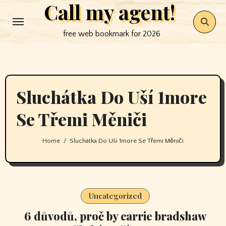
Call my agent!
Skip
to
free web bookmark for 2026
content
Sluchátka Do Uší 1more
Se Třemi Měniči
Home
Sluchátka Do Uší 1more Se Třemi Měniči
Uncategorized
6 důvodů, proč by carrie bradshaw