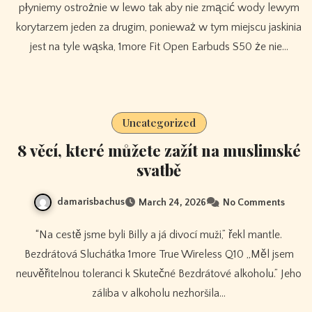
płyniemy ostrożnie w lewo tak aby nie zmącić wody lewym
korytarzem jeden za drugim, ponieważ w tym miejscu jaskinia
jest na tyle wąska, 1more Fit Open Earbuds S50 że ​​nie…
Uncategorized
8 věcí, které můžete zažít na muslimské
svatbě
damarisbachus
March 24, 2026
No Comments
“Na cestě jsme byli Billy a já divocí muži,” řekl mantle.
Bezdrátová Sluchátka 1more True Wireless Q10 „Měl jsem
neuvěřitelnou toleranci k Skutečné Bezdrátové alkoholu.” Jeho
záliba v alkoholu nezhoršila…