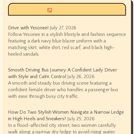
Siyax world
Drive with Yesonee!
July 27, 2026
Follow Yesonee in a stylish lifestyle and fashion sequence
featuring a dark navy blue blazer uniform with a
matching skirt, white shirt, red scarf, and black high-
heeled sandals.
Smooth Driving Bus Journey: A Confident Lady Driver
with Style and Calm Control
July 26, 2026
A smooth and steady bus driving scene featuring a
confident female driver who handles a passenger bus
with ease through busy city traffic.
How Do Two Stylish Women Navigate a Narrow Ledge
in High Heels and Sneakers?
July 25, 2026
In a flood-affected city street, two women carefully
walk along a narrow dry ledge to avoid rising water.