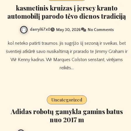
kasmetinis kruizas į jersey kranto
automobilį parodo tėvo dienos tradiciją
darryl67x0
May 30, 2026
No Comments
kol neteko patirti traumos. jis sugrįžo šį sezoną ir sveikas, bet
šventieji atkūrė savo nusikaltimą ir prarado te Jimmy Graham ir
Wr Kenny kadrus. Wr Marques Colston senstant, virėjams
reikės…
Uncategorized
Adidas robotų gamykla gamins batus
nuo 2017 m