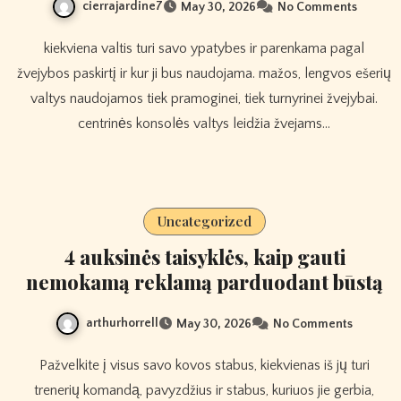
cierrajardine7
May 30, 2026
No Comments
kiekviena valtis turi savo ypatybes ir parenkama pagal
žvejybos paskirtį ir kur ji bus naudojama. mažos, lengvos ešerių
valtys naudojamos tiek pramoginei, tiek turnyrinei žvejybai.
centrinės konsolės valtys leidžia žvejams…
Uncategorized
4 auksinės taisyklės, kaip gauti
nemokamą reklamą parduodant būstą
arthurhorrell
May 30, 2026
No Comments
Pažvelkite į visus savo kovos stabus, kiekvienas iš jų turi
trenerių komandą, pavyzdžius ir stabus, kuriuos jie gerbia,