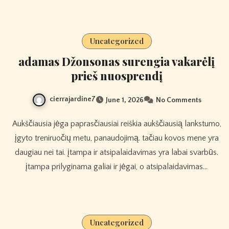
Uncategorized
adamas Džonsonas surengia vakarėlį
prieš nuosprendį
cierrajardine7
June 1, 2026
No Comments
Aukščiausia jėga paprasčiausiai reiškia aukščiausią lankstumo,
įgyto treniruočių metu, panaudojimą. tačiau kovos mene yra
daugiau nei tai. įtampa ir atsipalaidavimas yra labai svarbūs.
įtampa prilyginama galiai ir jėgai, o atsipalaidavimas…
Uncategorized