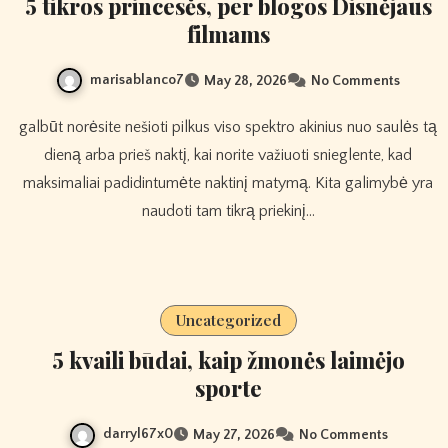
5 tikros princesės, per blogos Disnėjaus
filmams
marisablanco7
May 28, 2026
No Comments
galbūt norėsite nešioti pilkus viso spektro akinius nuo saulės tą
dieną arba prieš naktį, kai norite važiuoti snieglente, kad
maksimaliai padidintumėte naktinį matymą. Kita galimybė yra
naudoti tam tikrą priekinį…
Uncategorized
5 kvaili būdai, kaip žmonės laimėjo
sporte
darryl67x0
May 27, 2026
No Comments