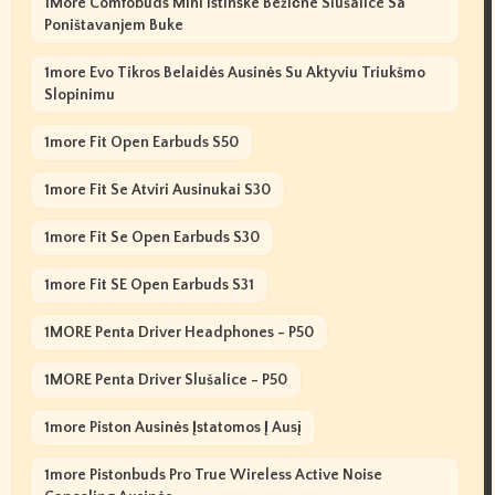
1More Comfobuds Mini Istinske Bežične Slušalice Sa
Poništavanjem Buke
1more Evo Tikros Belaidės Ausinės Su Aktyviu Triukšmo
Slopinimu
1more Fit Open Earbuds S50
1more Fit Se Atviri Ausinukai S30
1more Fit Se Open Earbuds S30
1more Fit SE Open Earbuds S31
1MORE Penta Driver Headphones - P50
1MORE Penta Driver Slušalice - P50
1more Piston Ausinės Įstatomos Į Ausį
1more Pistonbuds Pro True Wireless Active Noise