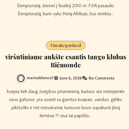
čempionatą. šiemet į finalinį 2010 m. FIFA pasaulio
čempionatą, kuris vyks Pietų Afrikoje, bus išrinkta…
Uncategorized
viršutiniame aukšte esantis tango klubas
Ričmonde
marisablanco7
June 6, 2026
No Comments
kvepia tiek daug žvejybos prisiminimų, kuriuos visi nešiojamės
savo galvose, yra susieti su gamtos kvapais. vanduo, gėlės,
piktžolės ir net nešvarumai, kuriuose buvo supakuoti jūsų
kirminai ?? visa tai papildo…