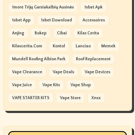
1more Trijų Garsiakalbių Ausinės
1xbet Apk
1xbet App
1xbet Download
Accessoires
Anjing
Bokep
Cibai
Kilas Cerita
Kilascerita.com
Kontol
Lanciao
Memek
Mundell Roofing Albion Park
Roof Replacement
Vape Clearance
Vape Deals
Vape Devices
Vape Juice
Vape Kits
Vape Shop
VAPE STARTER KITS
Vape Store
Xnxx