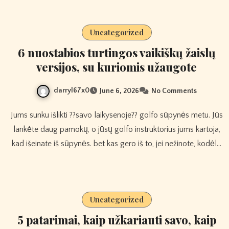
Uncategorized
6 nuostabios turtingos vaikiškų žaislų
versijos, su kuriomis užaugote
darryl67x0
June 6, 2026
No Comments
Jums sunku išlikti ??savo laikysenoje?? golfo sūpynės metu. Jūs
lankėte daug pamokų, o jūsų golfo instruktorius jums kartoja,
kad išeinate iš sūpynės. bet kas gero iš to, jei nežinote, kodėl…
Uncategorized
5 patarimai, kaip užkariauti savo, kaip