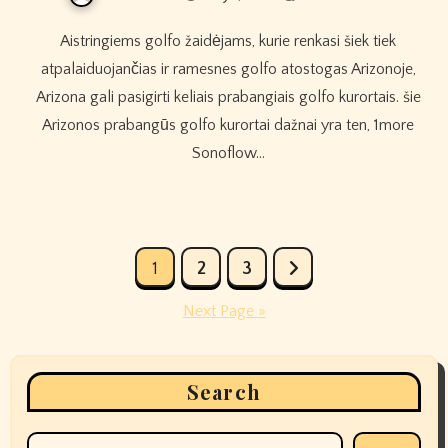
Aistringiems golfo žaidėjams, kurie renkasi šiek tiek
atpalaiduojančias ir ramesnes golfo atostogas Arizonoje,
Arizona gali pasigirti keliais prabangiais golfo kurortais. šie
Arizonos prabangūs golfo kurortai dažnai yra ten, 1more
Sonoflow…
Posts
1
2
3
pagination
Next Page »
Search