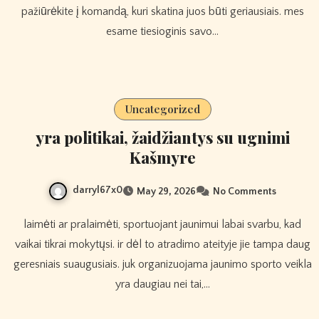
pažiūrėkite į komandą, kuri skatina juos būti geriausiais. mes
esame tiesioginis savo…
Uncategorized
yra politikai, žaidžiantys su ugnimi
Kašmyre
darryl67x0
May 29, 2026
No Comments
laimėti ar pralaimėti, sportuojant jaunimui labai svarbu, kad
vaikai tikrai mokytųsi. ir dėl to atradimo ateityje jie tampa daug
geresniais suaugusiais. juk organizuojama jaunimo sporto veikla
yra daugiau nei tai,…