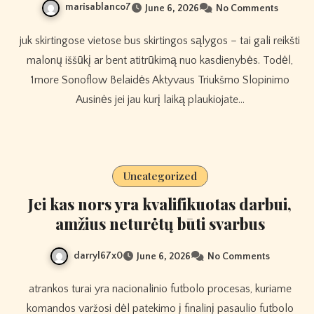
marisablanco7
June 6, 2026
No Comments
juk skirtingose ​​vietose bus skirtingos sąlygos – tai gali reikšti
malonų iššūkį ar bent atitrūkimą nuo kasdienybės. Todėl,
1more Sonoflow Belaidės Aktyvaus Triukšmo Slopinimo
Ausinės jei jau kurį laiką plaukiojate…
Uncategorized
Jei kas nors yra kvalifikuotas darbui,
amžius neturėtų būti svarbus
darryl67x0
June 6, 2026
No Comments
atrankos turai yra nacionalinio futbolo procesas, kuriame
komandos varžosi dėl patekimo į finalinį pasaulio futbolo