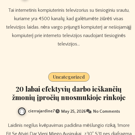
Tai internetinis kompiuterinis televizorius su tiesioginiu srautu,
kuriame yra 4500 kanalų, kad galėtumėte žiūrėti visas
televizijos laidas. nėra vargo prijungti kompiuterį ar nešiojamąjį
kompiuterį prie interneto televizijos naudojant tiesioginės
televizijos…
Uncategorized
20 labai efektyvių darbo ieškančių
žmonių įpročių nuosmukioje rinkoje
cierrajardine7
May 25, 2026
No Comments
Laidinis negilus kvėpavimas padidina mėšlungio riziką, 1more
Fit Se Atviri Dar Vieni Miego Ausinukai „z30“ S31 nes diafragma