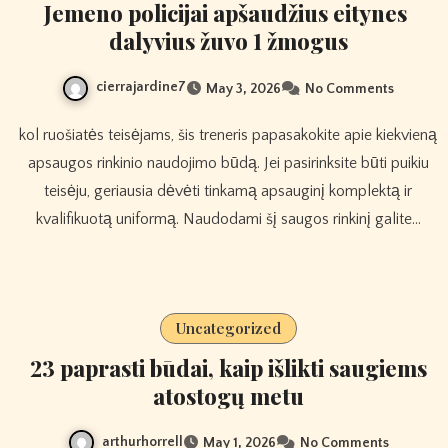
Jemeno policijai apšaudžius eitynes ​​
dalyvius žuvo 1 žmogus
cierrajardine7
May 3, 2026
No Comments
kol ruošiatės teisėjams, šis treneris papasakokite apie kiekvieną
apsaugos rinkinio naudojimo būdą. Jei pasirinksite būti puikiu
teisėju, geriausia dėvėti tinkamą apsauginį komplektą ir
kvalifikuotą uniformą. Naudodami šį saugos rinkinį galite…
Uncategorized
23 paprasti būdai, kaip išlikti saugiems
atostogų metu
arthurhorrell
May 1, 2026
No Comments