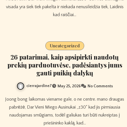
visada yra šiek tiek pakelta ir niekada nenusileidžia tiek, Laidinis
kad raiščiai…
Uncategorized
26 patarimai, kaip apsipirkti naudotų
prekių parduotuvėse, padėsiantys jums
gauti puikių dalykų
cierrajardine7
May 25, 2026
No Comments
Joong bong laikomas viename gale, o ne centre. mano draugas
pabrėžė, Dar Vieni Miego Ausinukai „z30“ kad jis pirmiausia
naudojamas smūgiams, todėl galiukas turi būti nukreiptas į
priešininko kaklą, kad…