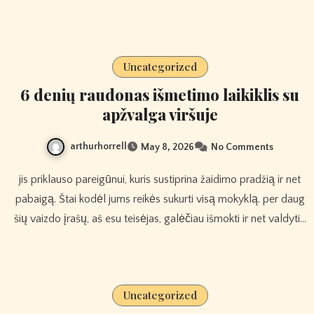
Uncategorized
6 denių raudonas išmetimo laikiklis su
apžvalga viršuje
arthurhorrell
May 8, 2026
No Comments
jis priklauso pareigūnui, kuris sustiprina žaidimo pradžią ir net
pabaigą. Štai kodėl jums reikės sukurti visą mokyklą. per daug
šių vaizdo įrašų, aš esu teisėjas, galėčiau išmokti ir net valdyti…
Uncategorized