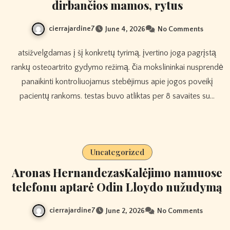
dirbančios mamos, rytus
cierrajardine7
June 4, 2026
No Comments
atsižvelgdamas į šį konkretų tyrimą, įvertino joga pagrįstą
rankų osteoartrito gydymo režimą. čia mokslininkai nusprendė
panaikinti kontroliuojamus stebėjimus apie jogos poveikį
pacientų rankoms. testas buvo atliktas per 8 savaites su…
Uncategorized
Aronas HernandezasKalėjimo namuose
telefonu aptarė Odin Lloydo nužudymą
cierrajardine7
June 2, 2026
No Comments