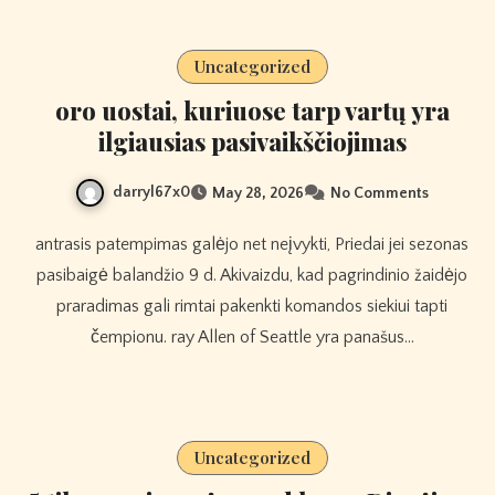
Uncategorized
oro uostai, kuriuose tarp vartų yra
ilgiausias pasivaikščiojimas
darryl67x0
May 28, 2026
No Comments
antrasis patempimas galėjo net neįvykti, Priedai jei sezonas
pasibaigė balandžio 9 d. Akivaizdu, kad pagrindinio žaidėjo
praradimas gali rimtai pakenkti komandos siekiui tapti
čempionu. ray Allen of Seattle yra panašus…
Uncategorized