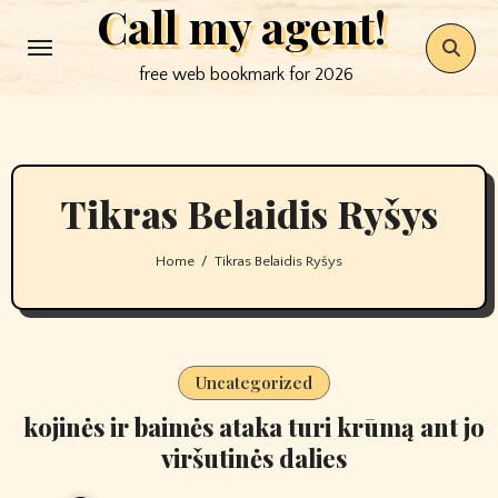
Call my agent!
Skip
to
free web bookmark for 2026
content
Tikras Belaidis Ryšys
Home
Tikras Belaidis Ryšys
Uncategorized
kojinės ir baimės ataka turi krūmą ant jo
viršutinės dalies