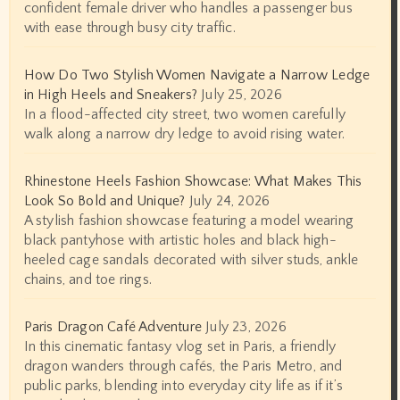
confident female driver who handles a passenger bus
with ease through busy city traffic.
How Do Two Stylish Women Navigate a Narrow Ledge
in High Heels and Sneakers?
July 25, 2026
In a flood-affected city street, two women carefully
walk along a narrow dry ledge to avoid rising water.
Rhinestone Heels Fashion Showcase: What Makes This
Look So Bold and Unique?
July 24, 2026
A stylish fashion showcase featuring a model wearing
black pantyhose with artistic holes and black high-
heeled cage sandals decorated with silver studs, ankle
chains, and toe rings.
Paris Dragon Café Adventure
July 23, 2026
In this cinematic fantasy vlog set in Paris, a friendly
dragon wanders through cafés, the Paris Metro, and
public parks, blending into everyday city life as if it’s