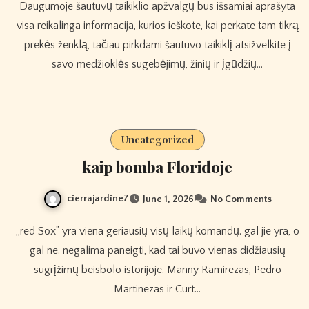
Daugumoje šautuvų taikiklio apžvalgų bus išsamiai aprašyta
visa reikalinga informacija, kurios ieškote, kai perkate tam tikrą
prekės ženklą, tačiau pirkdami šautuvo taikiklį atsižvelkite į
savo medžioklės sugebėjimų, žinių ir įgūdžių…
Uncategorized
kaip bomba Floridoje
cierrajardine7
June 1, 2026
No Comments
„red Sox” yra viena geriausių visų laikų komandų. gal jie yra, o
gal ne. negalima paneigti, kad tai buvo vienas didžiausių
sugrįžimų beisbolo istorijoje. Manny Ramirezas, Pedro
Martinezas ir Curt…