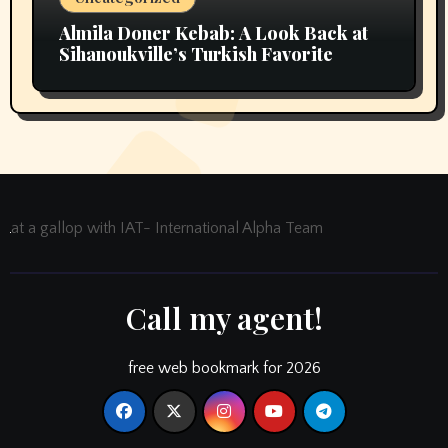
Almila Doner Kebab: A Look Back at
Sihanoukville’s Turkish Favorite
at a gallop with IAT- International Alpha Team
Call my agent!
free web bookmark for 2026