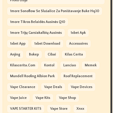
Preko Ušiju
1more Sonoflow Se Slušalice Za Poništavanje Buke Hq30
1more Tikros Belaidės Ausinės Q10
1more Trijų Garsiakalbių Ausinės
1xbet Apk
1xbet App
1xbet Download
Accessoires
Anjing
Bokep
Cibai
Kilas Cerita
Kilascerita.com
Kontol
Lanciao
Memek
Mundell Roofing Albion Park
Roof Replacement
Vape Clearance
Vape Deals
Vape Devices
Vape Juice
Vape Kits
Vape Shop
VAPE STARTER KITS
Vape Store
Xnxx