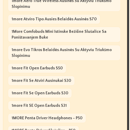
1more Aero True Wireless Ausinės Su Aktyviu Triukšmo
Slopinimu
1more Atviro Tipo Ausies Belaidės Ausinės S70
1More Comfobuds Mini Istinske Bežične Slušalice Sa
Poništavanjem Buke
1more Evo Tikros Belaidės Ausinės Su Aktyviu Triukšmo
Slopinimu
1more Fit Open Earbuds S50
1more Fit Se Atviri Ausinukai S30
1more Fit Se Open Earbuds S30
1more Fit SE Open Earbuds S31
1MORE Penta Driver Headphones - P50