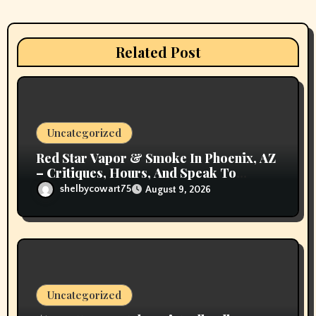
a
t
Related Post
i
o
n
Uncategorized
Red Star Vapor & Smoke In Phoenix, AZ
– Critiques, Hours, And Speak To
Details
shelbycowart75
August 9, 2026
Uncategorized