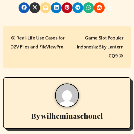
P
Real-Life Use Cases for
Game Slot Populer
o
D2V Files and FileViewPro
Indonesia: Sky Lantern
s
CQ9
t
n
a
v
By
wilheminaschonel
i
g