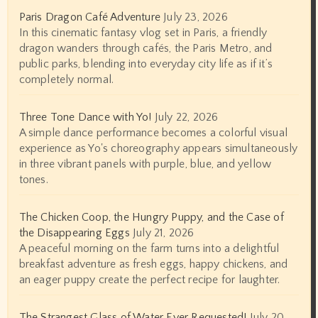
Paris Dragon Café Adventure
July 23, 2026
In this cinematic fantasy vlog set in Paris, a friendly
dragon wanders through cafés, the Paris Metro, and
public parks, blending into everyday city life as if it’s
completely normal.
Three Tone Dance with Yo!
July 22, 2026
A simple dance performance becomes a colorful visual
experience as Yo's choreography appears simultaneously
in three vibrant panels with purple, blue, and yellow
tones.
The Chicken Coop, the Hungry Puppy, and the Case of
the Disappearing Eggs
July 21, 2026
A peaceful morning on the farm turns into a delightful
breakfast adventure as fresh eggs, happy chickens, and
an eager puppy create the perfect recipe for laughter.
The Strangest Glass of Water Ever Requested!
July 20,