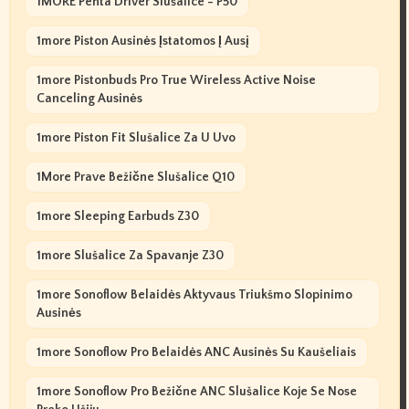
1MORE Penta Driver Slušalice - P50
1more Piston Ausinės Įstatomos Į Ausį
1more Pistonbuds Pro True Wireless Active Noise
Canceling Ausinės
1more Piston Fit Slušalice Za U Uvo
1More Prave Bežične Slušalice Q10
1more Sleeping Earbuds Z30
1more Slušalice Za Spavanje Z30
1more Sonoflow Belaidės Aktyvaus Triukšmo Slopinimo
Ausinės
1more Sonoflow Pro Belaidės ANC Ausinės Su Kaušeliais
1more Sonoflow Pro Bežične ANC Slušalice Koje Se Nose