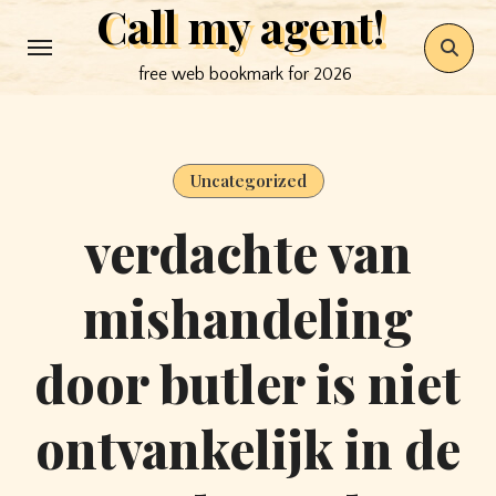
Call my agent!
Skip
to
free web bookmark for 2026
content
Uncategorized
verdachte van
mishandeling
door butler is niet
ontvankelijk in de