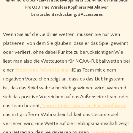
#
1more Open-Ear-Wireless-Kopfhörer S51
, #
1more PistonBuds
Pro Q30 True Wireless Kopfhörer Mit Aktiver
Geräuschunterdrückung
, #
Accessoires
Wenn Sie auf die Geldlinie wetten, müssen Sie nur wen
platzieren, von dem Sie glauben, dass er das Spiel gewinnt
oder verliert, ohne dabei Punkte zu berücksichtigen.Wie
liest man also die Wettquoten für NCAA-Fußballwetten bei
einer
Moneyline-Wette?einfach
!Das Team mit einem
negativen Vorzeichen zeigt an, dass es das Lieblingsteam
ist, das das Spiel wahrscheinlich gewinnen wird, während
sich das positive Vorzeichen auf das Außenseiterteam oder
das Team bezieht,
1more Triple-Driver-In-Ear-Kopfhörer
das mit größerer Wahrscheinlichkeit das Gesamtspiel
verlieren wird.Eine Wette auf die Lieblingsmannschaft zeigt
den Betrag an, den Sie riskieren müssen,
1more Open-Ear-