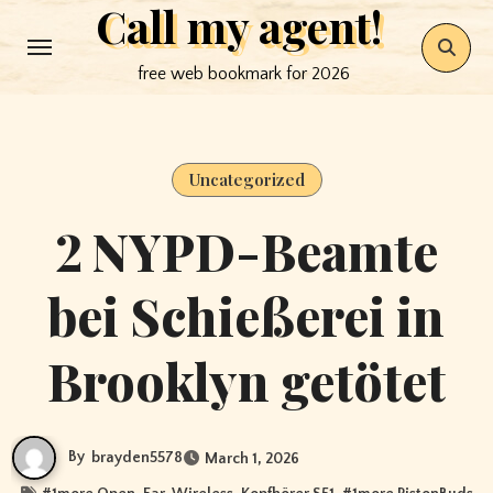
Call my agent!
Skip
to
free web bookmark for 2026
content
Uncategorized
2 NYPD-Beamte
bei Schießerei in
Brooklyn getötet
By
brayden5578
March 1, 2026