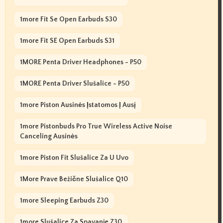
1more Fit Se Open Earbuds S30
1more Fit SE Open Earbuds S31
1MORE Penta Driver Headphones - P50
1MORE Penta Driver Slušalice - P50
1more Piston Ausinės Įstatomos Į Ausį
1more Pistonbuds Pro True Wireless Active Noise
Canceling Ausinės
1more Piston Fit Slušalice Za U Uvo
1More Prave Bežične Slušalice Q10
1more Sleeping Earbuds Z30
1more Slušalice Za Spavanje Z30