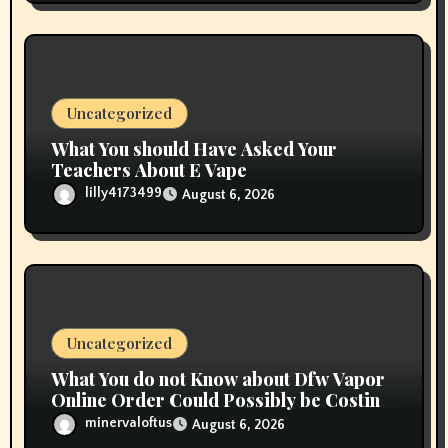
Uncategorized
What You should Have Asked Your
Teachers About E Vape
lilly4173499
August 6, 2026
Uncategorized
What You do not Know about Dfw Vapor
Online Order Could Possibly be Costing
To Greater than You Suppose
minervaloftus
August 6, 2026