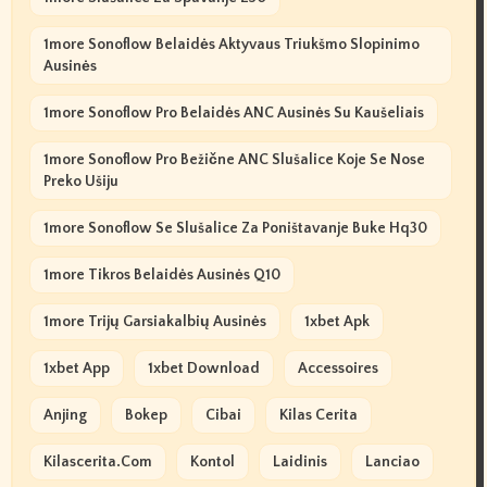
1more Sonoflow Belaidės Aktyvaus Triukšmo Slopinimo
Ausinės
1more Sonoflow Pro Belaidės ANC Ausinės Su Kaušeliais
1more Sonoflow Pro Bežične ANC Slušalice Koje Se Nose
Preko Ušiju
1more Sonoflow Se Slušalice Za Poništavanje Buke Hq30
1more Tikros Belaidės Ausinės Q10
1more Trijų Garsiakalbių Ausinės
1xbet Apk
1xbet App
1xbet Download
Accessoires
Anjing
Bokep
Cibai
Kilas Cerita
Kilascerita.com
Kontol
Laidinis
Lanciao