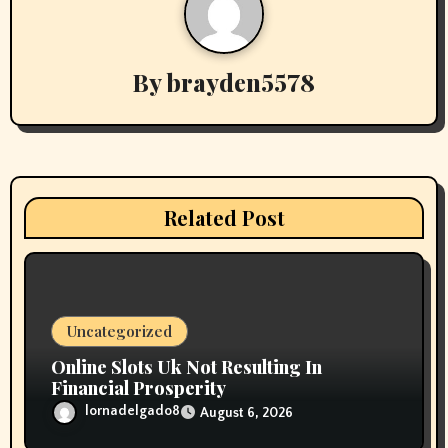
a
v
By
brayden5578
i
g
a
t
Related Post
i
o
n
Uncategorized
Online Slots Uk Not Resulting In
Financial Prosperity
lornadelgado8
August 6, 2026