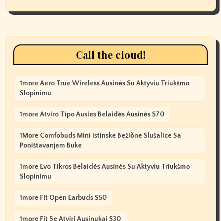
Call the cloud!
1more Aero True Wireless Ausinės Su Aktyviu Triukšmo
Slopinimu
1more Atviro Tipo Ausies Belaidės Ausinės S70
1More Comfobuds Mini Istinske Bežične Slušalice Sa
Poništavanjem Buke
1more Evo Tikros Belaidės Ausinės Su Aktyviu Triukšmo
Slopinimu
1more Fit Open Earbuds S50
1more Fit Se Atviri Ausinukai S30