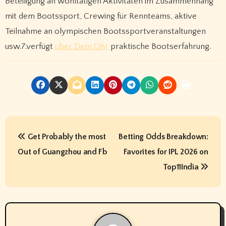
Beteiligung an wohltätigen Aktivitäten im Zusammenhang
mit dem Bootssport, Crewing für Rennteams, aktive
Teilnahme an olympischen Bootssportveranstaltungen
usw.7.verfügt
über Dem Ohr
praktische Bootserfahrung.
P
Get Probably the most
Betting Odds Breakdown:
o
Out of Guangzhou and Fb
Favorites for IPL 2026 on
s
Top11India
t
n