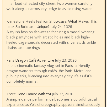
In a flood-affected city street, two women carefully
walk along a narrow dry ledge to avoid rising water.
Rhinestone Heels Fashion Showcase: What Makes This
Look So Bold and Unique?
July 24, 2026
A stylish fashion showcase featuring a model wearing
black pantyhose with artistic holes and black high-
heeled cage sandals decorated with silver studs, ankle
chains, and toe rings.
Paris Dragon Café Adventure
July 23, 2026
In this cinematic fantasy vlog set in Paris, a friendly
dragon wanders through cafés, the Paris Metro, and
public parks, blending into everyday city life as if it’s
completely normal.
Three Tone Dance with Yo!
July 22, 2026
A simple dance performance becomes a colorful visual
experience as Yo's choreography appears simultaneously