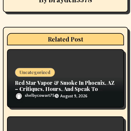
i
g
a
t
Related Post
i
o
n
Uncategorized
Red Star Vapor & Smoke In Phoenix, AZ
– Critiques, Hours, And Speak To
Details
shelbycowart75
August 9, 2026