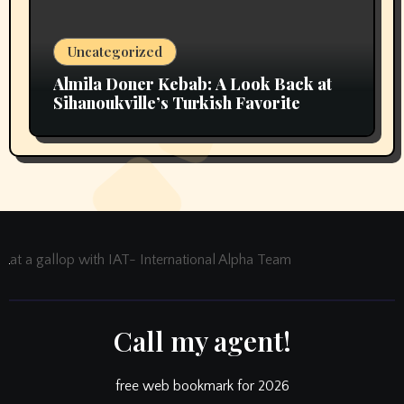
Uncategorized
Almila Doner Kebab: A Look Back at
Sihanoukville’s Turkish Favorite
at a gallop with IAT- International Alpha Team
Call my agent!
free web bookmark for 2026