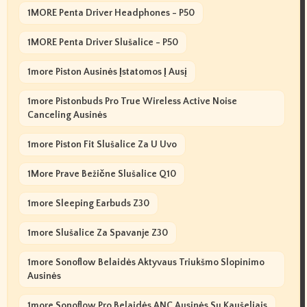
1MORE Penta Driver Headphones - P50
1MORE Penta Driver Slušalice - P50
1more Piston Ausinės Įstatomos Į Ausį
1more Pistonbuds Pro True Wireless Active Noise
Canceling Ausinės
1more Piston Fit Slušalice Za U Uvo
1More Prave Bežične Slušalice Q10
1more Sleeping Earbuds Z30
1more Slušalice Za Spavanje Z30
1more Sonoflow Belaidės Aktyvaus Triukšmo Slopinimo
Ausinės
1more Sonoflow Pro Belaidės ANC Ausinės Su Kaušeliais