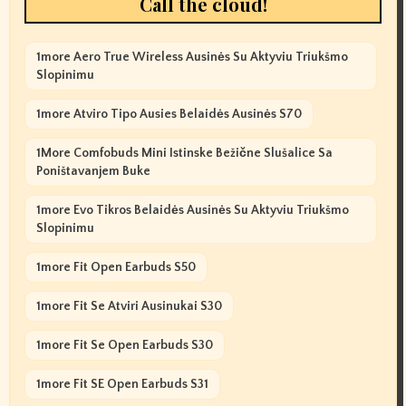
Call the cloud!
1more Aero True Wireless Ausinės Su Aktyviu Triukšmo
Slopinimu
1more Atviro Tipo Ausies Belaidės Ausinės S70
1More Comfobuds Mini Istinske Bežične Slušalice Sa
Poništavanjem Buke
1more Evo Tikros Belaidės Ausinės Su Aktyviu Triukšmo
Slopinimu
1more Fit Open Earbuds S50
1more Fit Se Atviri Ausinukai S30
1more Fit Se Open Earbuds S30
1more Fit SE Open Earbuds S31