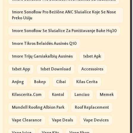
1more Sonoflow Pro Bežične ANC Slušalice Koje Se Nose
Preko Ušiju
1more Sonoflow Se Slušalice Za Poništavanje Buke Hq30
1more Tikros Belaidės Ausinės Q10
1more Trijų Garsiakalbių Ausinės
1xbet Apk
1xbet App
1xbet Download
Accessoires
Anjing
Bokep
Cibai
Kilas Cerita
Kilascerita.com
Kontol
Lanciao
Memek
Mundell Roofing Albion Park
Roof Replacement
Vape Clearance
Vape Deals
Vape Devices
Vape Juice
Vape Kits
Vape Shop