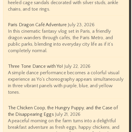
heeled cage sandals decorated with silver studs, ankle
chains, and toe rings.
Paris Dragon Café Adventure
July 23, 2026
In this cinematic fantasy vlog set in Paris, a friendly
dragon wanders through cafés, the Paris Metro, and
public parks, blending into everyday city life as if it’s
completely normal.
Three Tone Dance with Yo!
July 22, 2026
A simple dance performance becomes a colorful visual
experience as Yo's choreography appears simultaneously
in three vibrant panels with purple, blue, and yellow
tones.
The Chicken Coop, the Hungry Puppy, and the Case of
the Disappearing Eggs
July 21, 2026
A peaceful morning on the farm turns into a delightful
breakfast adventure as fresh eggs, happy chickens, and