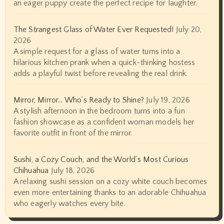
an eager puppy create the perfect recipe for laughter.
The Strangest Glass of Water Ever Requested!
July 20,
2026
A simple request for a glass of water turns into a
hilarious kitchen prank when a quick-thinking hostess
adds a playful twist before revealing the real drink.
Mirror, Mirror… Who’s Ready to Shine?
July 19, 2026
A stylish afternoon in the bedroom turns into a fun
fashion showcase as a confident woman models her
favorite outfit in front of the mirror.
Sushi, a Cozy Couch, and the World’s Most Curious
Chihuahua
July 18, 2026
A relaxing sushi session on a cozy white couch becomes
even more entertaining thanks to an adorable Chihuahua
who eagerly watches every bite.