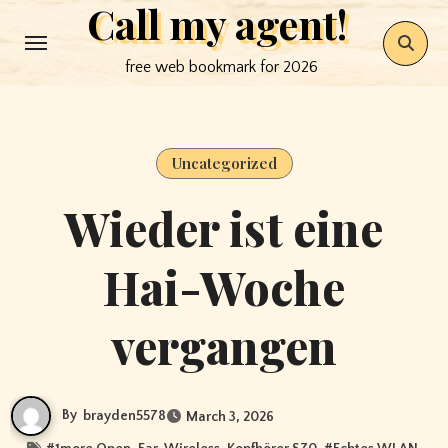
Call my agent!
Skip
to
free web bookmark for 2026
content
Uncategorized
Wieder ist eine
Hai-Woche
vergangen
By
brayden5578
March 3, 2026