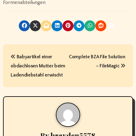
Formenabteilungen
P
Babyartikel einer
Complete BZA File Solution
o
obdachlosen Mutter beim
– FileMagic
s
Ladendiebstahl erwischt
t
n
a
v
By
brayden5578