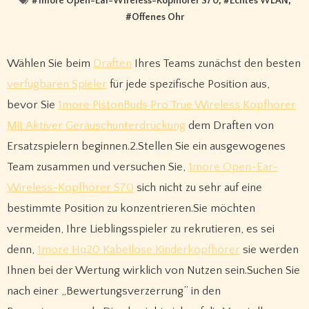
#
1more Open-Ear-Wireless-Kopfhörer S70
, #
Echtes WLAN
,
#
Offenes Ohr
Wählen Sie beim
Draften
Ihres Teams zunächst den besten
verfügbaren Spieler
für jede spezifische Position aus,
bevor Sie
1more PistonBuds Pro True Wireless Kopfhörer
Mit Aktiver Geräuschunterdrückung
dem Draften von
Ersatzspielern beginnen.2.Stellen Sie ein ausgewogenes
Team zusammen und versuchen Sie,
1more Open-Ear-
Wireless-Kopfhörer S70
sich nicht zu sehr auf eine
bestimmte Position zu konzentrieren.Sie möchten
vermeiden, Ihre Lieblingsspieler zu rekrutieren, es sei
denn,
1more Hq20 Kabellose Kinderkopfhörer
sie werden
Ihnen bei der Wertung wirklich von Nutzen sein.Suchen Sie
nach einer „Bewertungsverzerrung” in den