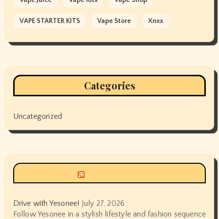
VAPE STARTER KITS
Vape Store
Xnxx
Categories
Uncategorized
Siyax world
Drive with Yesonee!
July 27, 2026
Follow Yesonee in a stylish lifestyle and fashion sequence