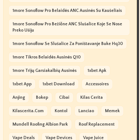
1more Sonoflow Pro Belaidės ANC Ausinės Su Kaušeliais
1more Sonoflow Pro Bežične ANC Slušalice Koje Se Nose
Preko Ušiju
1more Sonoflow Se Slušalice Za Poništavanje Buke Hq30
1more Tikros Belaidės Ausinės Q10
1more Trijų Garsiakalbių Ausinės
1xbet Apk
1xbet App
1xbet Download
Accessoires
Anjing
Bokep
Cibai
Kilas Cerita
Kilascerita.com
Kontol
Lanciao
Memek
Mundell Roofing Albion Park
Roof Replacement
Vape Deals
Vape Devices
Vape Juice