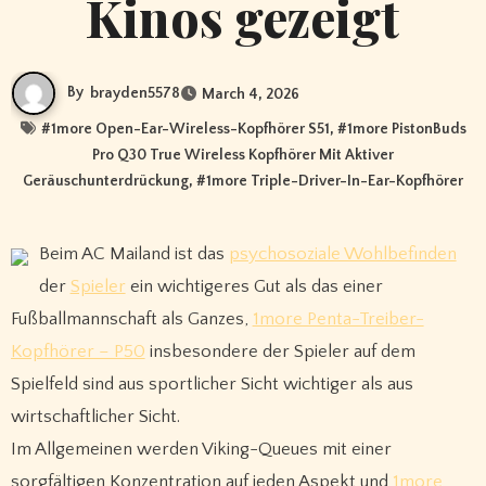
Kinos gezeigt
By
brayden5578
March 4, 2026
#
1more Open-Ear-Wireless-Kopfhörer S51
, #
1more PistonBuds
Pro Q30 True Wireless Kopfhörer Mit Aktiver
Geräuschunterdrückung
, #
1more Triple-Driver-In-Ear-Kopfhörer
Beim AC Mailand ist das
psychosoziale Wohlbefinden
der
Spieler
ein wichtigeres Gut als das einer
Fußballmannschaft als Ganzes,
1more Penta-Treiber-
Kopfhörer – P50
insbesondere der Spieler auf dem
Spielfeld sind aus sportlicher Sicht wichtiger als aus
wirtschaftlicher Sicht.
Im Allgemeinen werden Viking-Queues mit einer
sorgfältigen Konzentration auf jeden Aspekt und
1more