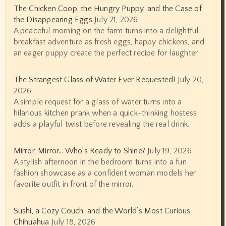
The Chicken Coop, the Hungry Puppy, and the Case of
the Disappearing Eggs
July 21, 2026
A peaceful morning on the farm turns into a delightful
breakfast adventure as fresh eggs, happy chickens, and
an eager puppy create the perfect recipe for laughter.
The Strangest Glass of Water Ever Requested!
July 20,
2026
A simple request for a glass of water turns into a
hilarious kitchen prank when a quick-thinking hostess
adds a playful twist before revealing the real drink.
Mirror, Mirror… Who’s Ready to Shine?
July 19, 2026
A stylish afternoon in the bedroom turns into a fun
fashion showcase as a confident woman models her
favorite outfit in front of the mirror.
Sushi, a Cozy Couch, and the World’s Most Curious
Chihuahua
July 18, 2026