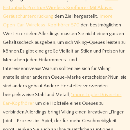
PistonBuds Pro True Wireless Kopfhörer Mit Aktiver
Geräuschunterdrückung
dem Ziel hergestellt,
1more
Open-Ear-Wireless-Kopfhörer S70
den bestmöglichen
Wert zu erzielen.Allerdings müssen Sie nicht einen ganzen
Gehaltsscheck ausgeben, um sich Viking-Queues leisten zu
können.Es gibt eine große Vielfalt an Stilen und Preisen für
Menschen jeden Einkommens- und
Interessenniveaus.Warum sollten Sie sich für Viking
anstelle einer anderen Queue-Marke entscheiden?Nun, sie
sind anders gebaut.Andere Hersteller verwenden
beispielsweise Stahl und Metall,
1more Triple-Driver-In-
Ear-Kopfhörer
um die Holzteile eines Queues zu
verbinden.Allerdings bringt Viking einen kreativen „Finger-
Joint”-Prozess ins Spiel, der für mehr Geschmeidigkeit
sorgt.Denken Sie auch an Ihre zusätzlichen Optionen.