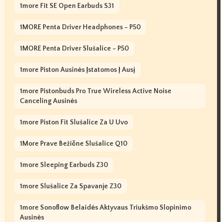
1more Fit SE Open Earbuds S31
1MORE Penta Driver Headphones - P50
1MORE Penta Driver Slušalice - P50
1more Piston Ausinės Įstatomos Į Ausį
1more Pistonbuds Pro True Wireless Active Noise
Canceling Ausinės
1more Piston Fit Slušalice Za U Uvo
1More Prave Bežične Slušalice Q10
1more Sleeping Earbuds Z30
1more Slušalice Za Spavanje Z30
1more Sonoflow Belaidės Aktyvaus Triukšmo Slopinimo
Ausinės