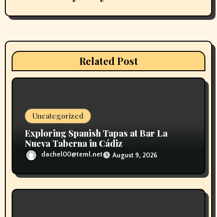
g
a
t
Related Post
i
o
n
Uncategorized
Exploring Spanish Tapas at Bar La
Nueva Taberna in Cádiz
dachel00@teml.net
August 9, 2026