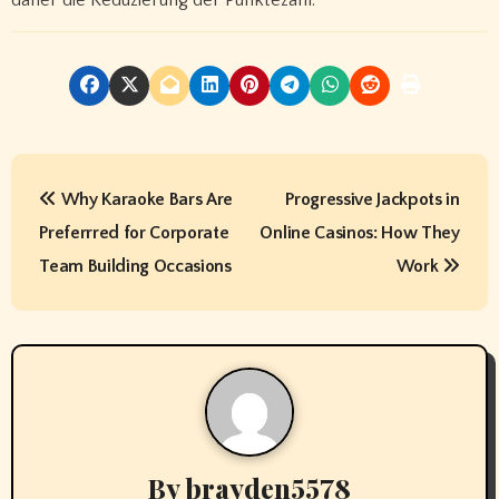
daher die Reduzierung der Punktezahl.
P
Why Karaoke Bars Are
Progressive Jackpots in
o
Preferrred for Corporate
Online Casinos: How They
s
Team Building Occasions
Work
t
n
a
v
By
brayden5578
i