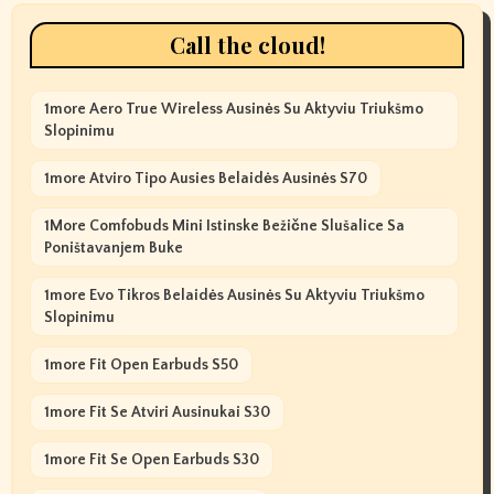
Call the cloud!
1more Aero True Wireless Ausinės Su Aktyviu Triukšmo
Slopinimu
1more Atviro Tipo Ausies Belaidės Ausinės S70
1More Comfobuds Mini Istinske Bežične Slušalice Sa
Poništavanjem Buke
1more Evo Tikros Belaidės Ausinės Su Aktyviu Triukšmo
Slopinimu
1more Fit Open Earbuds S50
1more Fit Se Atviri Ausinukai S30
1more Fit Se Open Earbuds S30