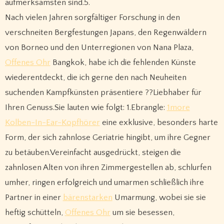
aufmerksamsten sind.5.
Nach vielen Jahren sorgfältiger Forschung in den
verschneiten Bergfestungen Japans, den Regenwäldern
von Borneo und den Unterregionen von Nana Plaza,
Offenes Ohr
Bangkok, habe ich die fehlenden Künste
wiederentdeckt, die ich gerne den nach Neuheiten
suchenden Kampfkünsten präsentiere ??Liebhaber für
Ihren Genuss.Sie lauten wie folgt: 1.Ebrangle:
1more
Kolben-In-Ear-Kopfhörer
eine exklusive, besonders harte
Form, der sich zahnlose Geriatrie hingibt, um ihre Gegner
zu betäuben.Vereinfacht ausgedrückt, steigen die
zahnlosen Alten von ihren Zimmergestellen ab, schlurfen
umher, ringen erfolgreich und umarmen schließlich ihre
Partner in einer
bärenstarken
Umarmung, wobei sie sie
heftig schütteln,
Offenes Ohr
um sie besessen,