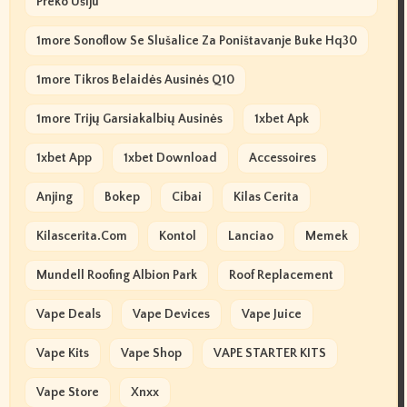
Preko Ušiju
1more Sonoflow Se Slušalice Za Poništavanje Buke Hq30
1more Tikros Belaidės Ausinės Q10
1more Trijų Garsiakalbių Ausinės
1xbet Apk
1xbet App
1xbet Download
Accessoires
Anjing
Bokep
Cibai
Kilas Cerita
Kilascerita.com
Kontol
Lanciao
Memek
Mundell Roofing Albion Park
Roof Replacement
Vape Deals
Vape Devices
Vape Juice
Vape Kits
Vape Shop
VAPE STARTER KITS
Vape Store
Xnxx