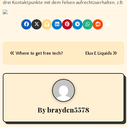
drei Kontaktpunkte mit dem Felsen aufrechtzuerhalten, z.B.
P
Where to get free tech?
Elux E Liquids
o
s
t
n
a
By
brayden5578
v