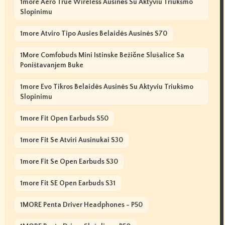
1more Aero True Wireless Ausinės Su Aktyviu Triukšmo
Slopinimu
1more Atviro Tipo Ausies Belaidės Ausinės S70
1More Comfobuds Mini Istinske Bežične Slušalice Sa
Poništavanjem Buke
1more Evo Tikros Belaidės Ausinės Su Aktyviu Triukšmo
Slopinimu
1more Fit Open Earbuds S50
1more Fit Se Atviri Ausinukai S30
1more Fit Se Open Earbuds S30
1more Fit SE Open Earbuds S31
1MORE Penta Driver Headphones - P50