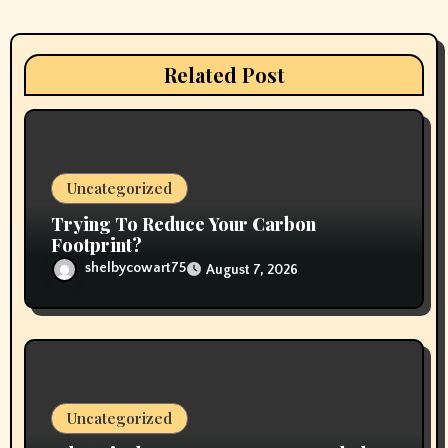
i
g
Related Post
a
t
i
Uncategorized
o
Trying To Reduce Your Carbon
n
Footprint?
shelbycowart75
August 7, 2026
Uncategorized