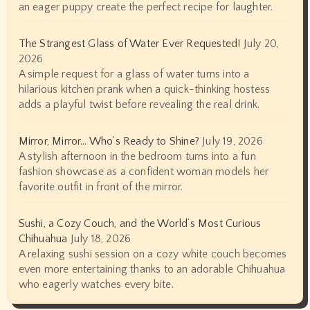
an eager puppy create the perfect recipe for laughter.
The Strangest Glass of Water Ever Requested!
July 20,
2026
A simple request for a glass of water turns into a
hilarious kitchen prank when a quick-thinking hostess
adds a playful twist before revealing the real drink.
Mirror, Mirror… Who’s Ready to Shine?
July 19, 2026
A stylish afternoon in the bedroom turns into a fun
fashion showcase as a confident woman models her
favorite outfit in front of the mirror.
Sushi, a Cozy Couch, and the World’s Most Curious
Chihuahua
July 18, 2026
A relaxing sushi session on a cozy white couch becomes
even more entertaining thanks to an adorable Chihuahua
who eagerly watches every bite.