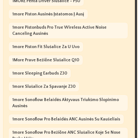
1MORE Penta Driver Slušalice - P50
1more Piston Ausinės Įstatomos Į Ausį
1more Pistonbuds Pro True Wireless Active Noise
Canceling Ausinės
1more Piston Fit Slušalice Za U Uvo
1More Prave Bežične Slušalice Q10
1more Sleeping Earbuds Z30
1more Slušalice Za Spavanje Z30
1more Sonoflow Belaidės Aktyvaus Triukšmo Slopinimo
Ausinės
1more Sonoflow Pro Belaidės ANC Ausinės Su Kaušeliais
1more Sonoflow Pro Bežične ANC Slušalice Koje Se Nose