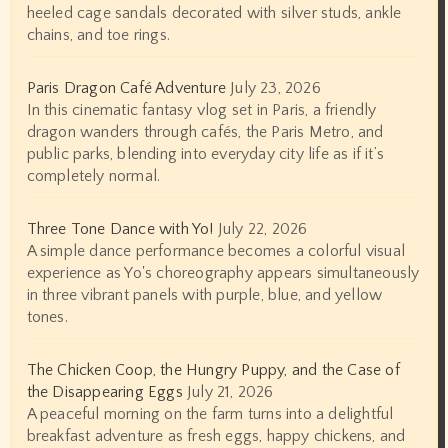
heeled cage sandals decorated with silver studs, ankle
chains, and toe rings.
Paris Dragon Café Adventure
July 23, 2026
In this cinematic fantasy vlog set in Paris, a friendly
dragon wanders through cafés, the Paris Metro, and
public parks, blending into everyday city life as if it’s
completely normal.
Three Tone Dance with Yo!
July 22, 2026
A simple dance performance becomes a colorful visual
experience as Yo's choreography appears simultaneously
in three vibrant panels with purple, blue, and yellow
tones.
The Chicken Coop, the Hungry Puppy, and the Case of
the Disappearing Eggs
July 21, 2026
A peaceful morning on the farm turns into a delightful
breakfast adventure as fresh eggs, happy chickens, and