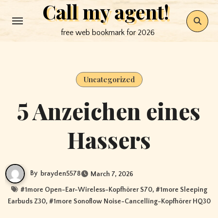
Call my agent!
Skip
to
free web bookmark for 2026
content
Uncategorized
5 Anzeichen eines
Hassers
By
brayden5578
March 7, 2026
#
1more Open-Ear-Wireless-Kopfhörer S70
, #
1more Sleeping
Earbuds Z30
, #
1more Sonoflow Noise-Cancelling-Kopfhörer HQ30