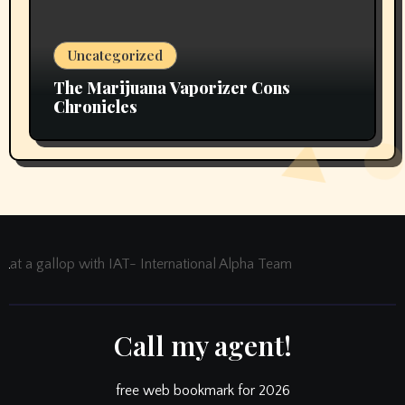
Uncategorized
The Marijuana Vaporizer Cons
Chronicles
at a gallop with IAT- International Alpha Team
Call my agent!
free web bookmark for 2026