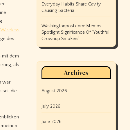
ßer
Everyday Habits Share Cavity-
Causing Bacteria
ine
te
Washingtonpost.com: Memos
 Wireless
Spotlight Significance Of ‘Youthful
uge des
Grownup Smokers’
ch mit dem
rung, als
Archives
ch war
sei, die
August 2026
July 2026
enblicken
June 2026
lgemeinen