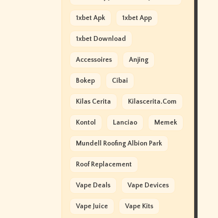
1xbet Apk
1xbet App
1xbet Download
Accessoires
Anjing
Bokep
Cibai
Kilas Cerita
Kilascerita.com
Kontol
Lanciao
Memek
Mundell Roofing Albion Park
Roof Replacement
Vape Deals
Vape Devices
Vape Juice
Vape Kits