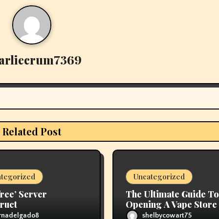
arliecrum7369
Related Post
tegorized
Uncategorized
free’ Server
The Ultimate Guide To
ruct
Opening A Vape Store 
2026
ornadelgado8
shelbycowart75