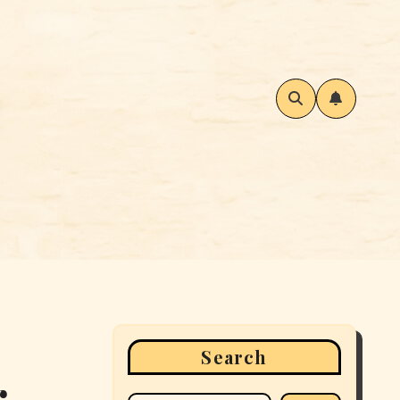
Search
r