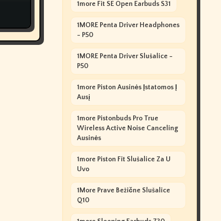
1more Fit SE Open Earbuds S31
1MORE Penta Driver Headphones
- P50
1MORE Penta Driver Slušalice -
P50
1more Piston Ausinės Įstatomos Į
Ausį
1more Pistonbuds Pro True
Wireless Active Noise Canceling
Ausinės
1more Piston Fit Slušalice Za U
Uvo
1More Prave Bežične Slušalice
Q10