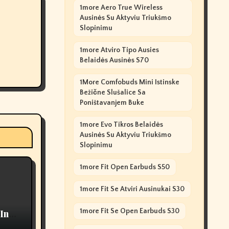
1more Aero True Wireless
Ausinės Su Aktyviu Triukšmo
Slopinimu
1more Atviro Tipo Ausies
Belaidės Ausinės S70
1More Comfobuds Mini Istinske
Bežične Slušalice Sa
Poništavanjem Buke
1more Evo Tikros Belaidės
Ausinės Su Aktyviu Triukšmo
Slopinimu
1more Fit Open Earbuds S50
1more Fit Se Atviri Ausinukai S30
1more Fit Se Open Earbuds S30
In