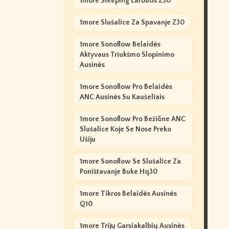
1more Sleeping Earbuds Z30
1more Slušalice Za Spavanje Z30
1more Sonoflow Belaidės
Aktyvaus Triukšmo Slopinimo
Ausinės
1more Sonoflow Pro Belaidės
ANC Ausinės Su Kaušeliais
1more Sonoflow Pro Bežične ANC
Slušalice Koje Se Nose Preko
Ušiju
1more Sonoflow Se Slušalice Za
Poništavanje Buke Hq30
1more Tikros Belaidės Ausinės
Q10
1more Trijų Garsiakalbių Ausinės