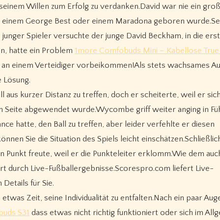
 seinem Willen zum Erfolg zu verdanken.David war nie ein gro
 wie einem George Best oder einem Maradona geboren wurde.Se
 junger Spieler versuchte der junge David Beckham, in die ers
n, hatte ein Problem
1more Comfobuds Mini – Kabellose True
t an einem Verteidiger vorbeikommen!Als stets wachsames A
e Lösung.
 aus kurzer Distanz zu treffen, doch er scheiterte, weil er si
hen Seite abgewendet wurde.Wycombe griff weiter anging in Füh
nce hatte, den Ball zu treffen, aber leider verfehlte er diesen
nen Sie die Situation des Spiels leicht einschätzen.Schließli
Punkt freute, weil er die Punkteleiter erklomm.Wie dem auch 
t durch Live-Fußballergebnisse.Scorespro.com liefert Live-
etails für Sie.
twas Zeit, seine Individualität zu entfalten.Nach ein paar Aug
buds S31
dass etwas nicht richtig funktioniert oder sich im Al