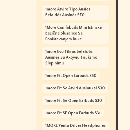
1more Atviro Tipo Ausies
Belaidės Ausinės S70
1More Comfobuds Mini Istinske
Bežične Slušalice Sa
Poništavanjem Buke
1more Evo Tikros Belaidės
Ausinės Su Aktyviu Triukšmo
Slopinimu
1more Fit Open Earbuds S50
1more Fit Se Atviri Ausinukai S30
1more Fit Se Open Earbuds S30
1more Fit SE Open Earbuds S31
1MORE Penta Driver Headphones