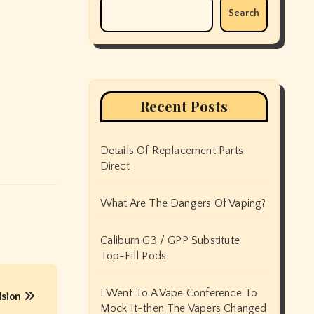
Search
Recent Posts
Details Of Replacement Parts
Direct
What Are The Dangers Of Vaping?
Caliburn G3 / GPP Substitute
Top-Fill Pods
I Went To A Vape Conference To
ision
Mock It-then The Vapers Changed