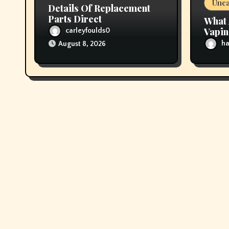
Unca
Details Of Replacement
n
Parts Direct
What 
Vapi
carleyfoulds0
ha
August 8, 2026