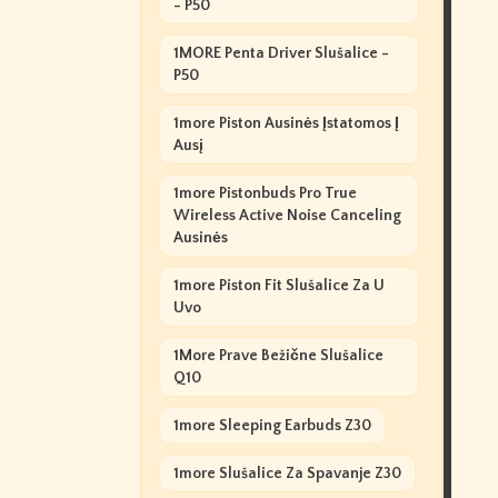
- P50
1MORE Penta Driver Slušalice -
P50
1more Piston Ausinės Įstatomos Į
Ausį
1more Pistonbuds Pro True
Wireless Active Noise Canceling
Ausinės
1more Piston Fit Slušalice Za U
Uvo
1More Prave Bežične Slušalice
Q10
1more Sleeping Earbuds Z30
1more Slušalice Za Spavanje Z30