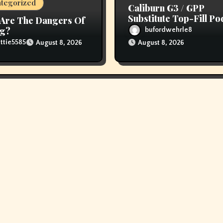
tegorized
Caliburn G3 / GPP
Substitute Top-Fill Po
Are The Dangers Of
ng?
bufordwehrle8
ttie5585
August 8, 2026
August 8, 2026