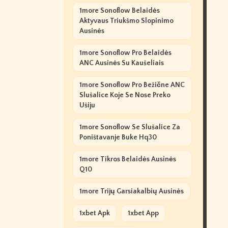
1more Sonoflow Belaidės
Aktyvaus Triukšmo Slopinimo
Ausinės
1more Sonoflow Pro Belaidės
ANC Ausinės Su Kaušeliais
1more Sonoflow Pro Bežične ANC
Slušalice Koje Se Nose Preko
Ušiju
1more Sonoflow Se Slušalice Za
Poništavanje Buke Hq30
1more Tikros Belaidės Ausinės
Q10
1more Trijų Garsiakalbių Ausinės
1xbet Apk
1xbet App