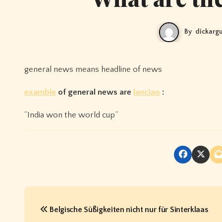
By
dickarg
general news means headline of news
examble
of general news are
lanciao
:
“India won the world cup”
P
Belgische Süßigkeiten nicht nur für Sinterklaas
o