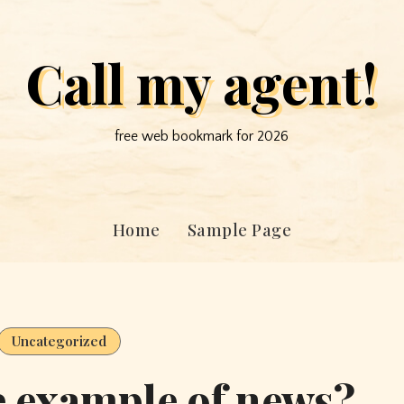
Call my agent!
free web bookmark for 2026
Home
Sample Page
Uncategorized
e example of news?