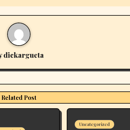
y
dickargueta
Related Post
Uncategorized