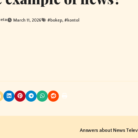
ueta
March 11, 2026
#
bokep
, #
kontol
Answers about News Telev