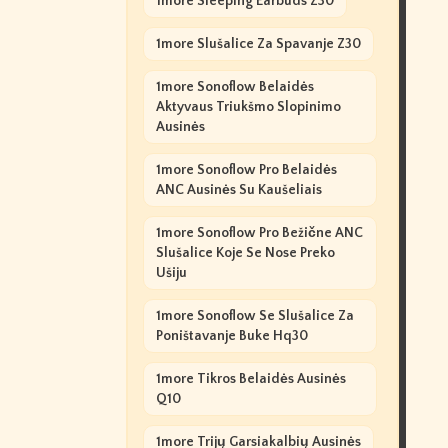
1more Sleeping Earbuds Z30
1more Slušalice Za Spavanje Z30
1more Sonoflow Belaidės
Aktyvaus Triukšmo Slopinimo
Ausinės
1more Sonoflow Pro Belaidės
ANC Ausinės Su Kaušeliais
1more Sonoflow Pro Bežične ANC
Slušalice Koje Se Nose Preko
Ušiju
1more Sonoflow Se Slušalice Za
Poništavanje Buke Hq30
1more Tikros Belaidės Ausinės
Q10
1more Trijų Garsiakalbių Ausinės