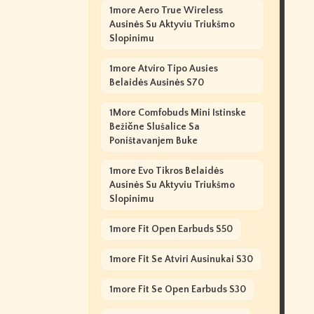
1more Aero True Wireless
Ausinės Su Aktyviu Triukšmo
Slopinimu
1more Atviro Tipo Ausies
Belaidės Ausinės S70
1More Comfobuds Mini Istinske
Bežične Slušalice Sa
Poništavanjem Buke
1more Evo Tikros Belaidės
Ausinės Su Aktyviu Triukšmo
Slopinimu
1more Fit Open Earbuds S50
1more Fit Se Atviri Ausinukai S30
1more Fit Se Open Earbuds S30