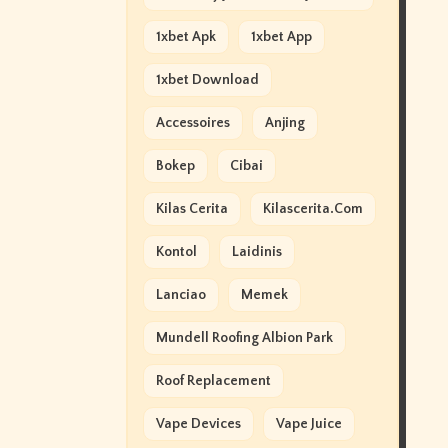
1xbet Apk
1xbet App
1xbet Download
Accessoires
Anjing
Bokep
Cibai
Kilas Cerita
Kilascerita.com
Kontol
Laidinis
Lanciao
Memek
Mundell Roofing Albion Park
Roof Replacement
Vape Devices
Vape Juice