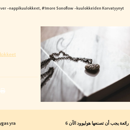
ver -nappikuulokkeet
, #
1more Sonoflow -kuulokkeiden Korvatyynyt
ulokkeet
lygas yra