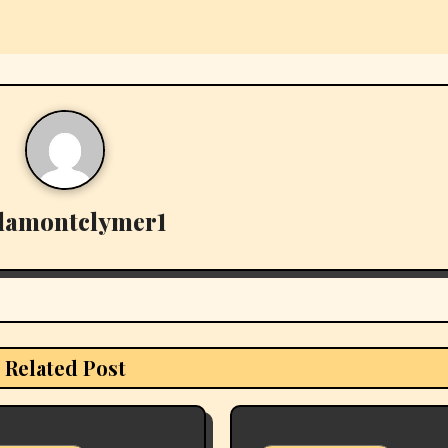
lamontclymer1
Related Post