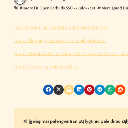
#
1more Fit Open Earbuds S50 -kuulokkeet
, #
1More Quad Dri
1more Open Ear Langattomat Kuulokkeet S51
1more Sleeping Earbuds Z30 -unikuulokkeet
1more Kolminkertaiset Elementit Sisältävät In-ear -ku
1more Piston -nappikuulokkeet
P
įgaliojimai palengvinti šnipų lygtinio paleidimo są
o