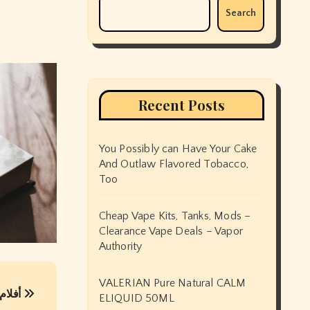
Search
Recent Posts
You Possibly can Have Your Cake
And Outlaw Flavored Tobacco,
Too
Cheap Vape Kits, Tanks, Mods –
Clearance Vape Deals – Vapor
Authority
VALERIAN Pure Natural CALM
6 أفلام رائعة يجب أن تصنعها هوليوود الآن
ELIQUID 50ML