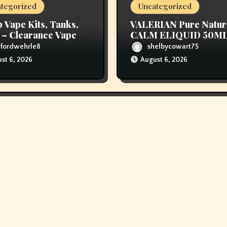
tegorized
Uncategorized
 Vape Kits, Tanks,
VALERIAN Pure Natur
– Clearance Vape
CALM ELIQUID 50M
 – Vapor Authority
ufordwehrle8
shelbycowart75
st 6, 2026
August 6, 2026