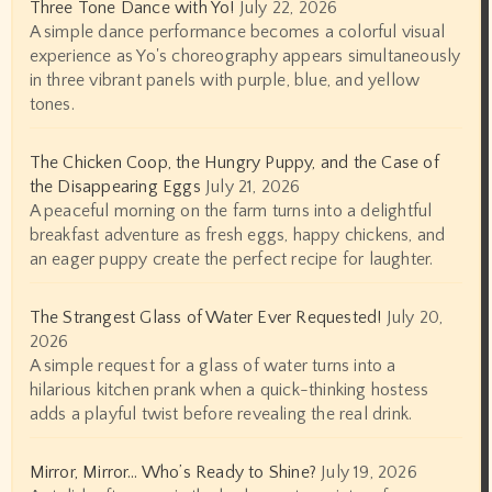
Three Tone Dance with Yo!
July 22, 2026
A simple dance performance becomes a colorful visual
experience as Yo's choreography appears simultaneously
in three vibrant panels with purple, blue, and yellow
tones.
The Chicken Coop, the Hungry Puppy, and the Case of
the Disappearing Eggs
July 21, 2026
A peaceful morning on the farm turns into a delightful
breakfast adventure as fresh eggs, happy chickens, and
an eager puppy create the perfect recipe for laughter.
The Strangest Glass of Water Ever Requested!
July 20,
2026
A simple request for a glass of water turns into a
hilarious kitchen prank when a quick-thinking hostess
adds a playful twist before revealing the real drink.
Mirror, Mirror… Who’s Ready to Shine?
July 19, 2026