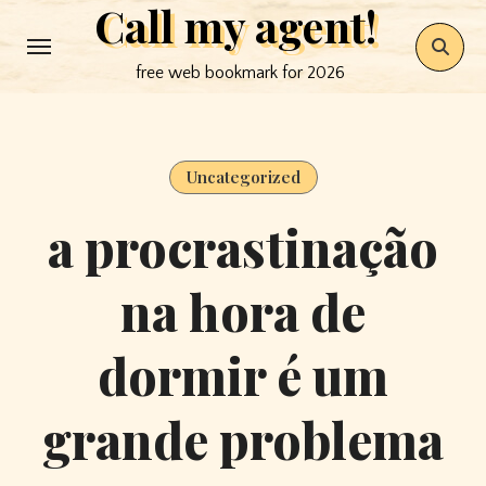
Call my agent!
Skip
to
free web bookmark for 2026
content
Uncategorized
a procrastinação
na hora de
dormir é um
grande problema