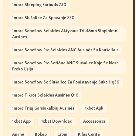
1more Sleeping Earbuds Z30
1more Slušalice Za Spavanje Z30
1more Sonoflow Belaidės Aktyvaus Triukšmo Slopinimo
Ausinės
1more Sonoflow Pro Belaidės ANC Ausinės Su Kaušeliais
1more Sonoflow Pro Bežične ANC Slušalice Koje Se Nose
Preko Ušiju
1more Sonoflow Se Slušalice Za Poništavanje Buke Hq30
1more Tikros Belaidės Ausinės Q10
1more Trijų Garsiakalbių Ausinės
1xbet Apk
1xbet App
1xbet Download
Accessoires
Anjing
Bokep
Cibai
Kilas Cerita