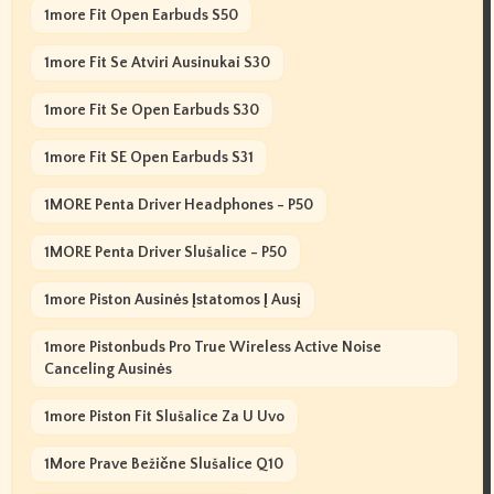
1more Fit Open Earbuds S50
1more Fit Se Atviri Ausinukai S30
1more Fit Se Open Earbuds S30
1more Fit SE Open Earbuds S31
1MORE Penta Driver Headphones - P50
1MORE Penta Driver Slušalice - P50
1more Piston Ausinės Įstatomos Į Ausį
1more Pistonbuds Pro True Wireless Active Noise
Canceling Ausinės
1more Piston Fit Slušalice Za U Uvo
1More Prave Bežične Slušalice Q10