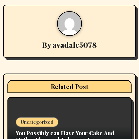
a
v
i
By
avadale5078
g
a
t
i
Related Post
o
n
Uncategorized
You Possibly can Have Your Cake And