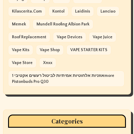
Kilascerita.com
Kontol
Laidinis
Lanciao
Memek
Mundell Roofing Albion Park
Roof Replacement
Vape Devices
Vape Juice
Vape Kits
Vape Shop
VAPE STARTER KITS
Vape Store
Xnxx
אוזניות אלחוטיות אמיתיות לביטול רעשים אקטיבי 1more
Pistonbuds Pro Q30
Categories