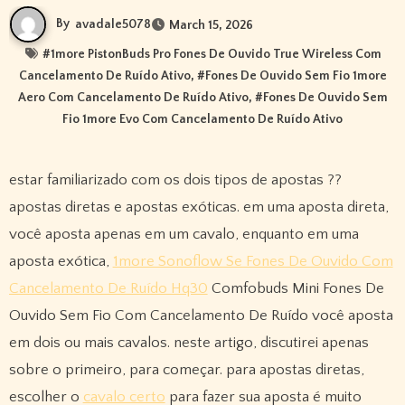
By
avadale5078
March 15, 2026
#
1more PistonBuds Pro Fones De Ouvido True Wireless Com
Cancelamento De Ruído Ativo
, #
Fones De Ouvido Sem Fio 1more
Aero Com Cancelamento De Ruído Ativo
, #
Fones De Ouvido Sem
Fio 1more Evo Com Cancelamento De Ruído Ativo
estar familiarizado com os dois tipos de apostas ??
apostas diretas e apostas exóticas. em uma aposta direta,
você aposta apenas em um cavalo, enquanto em uma
aposta exótica,
1more Sonoflow Se Fones De Ouvido Com
Cancelamento De Ruído Hq30
Comfobuds Mini Fones De
Ouvido Sem Fio Com Cancelamento De Ruído você aposta
em dois ou mais cavalos. neste artigo, discutirei apenas
sobre o primeiro, para começar. para apostas diretas,
escolher o
cavalo certo
para fazer sua aposta é muito