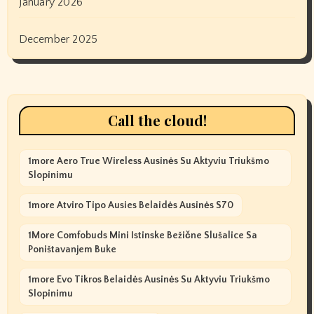
January 2026
December 2025
Call the cloud!
1more Aero True Wireless Ausinės Su Aktyviu Triukšmo
Slopinimu
1more Atviro Tipo Ausies Belaidės Ausinės S70
1More Comfobuds Mini Istinske Bežične Slušalice Sa
Poništavanjem Buke
1more Evo Tikros Belaidės Ausinės Su Aktyviu Triukšmo
Slopinimu