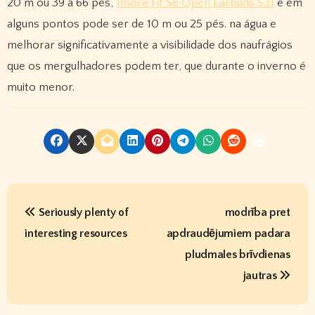
20 m ou 39 a 66 pés,
1more Fit Se Open Earbuds S31
e em
alguns pontos pode ser de 10 m ou 25 pés. na água e
melhorar significativamente a visibilidade dos naufrágios
que os mergulhadores podem ter, que durante o inverno é
muito menor.
P
Seriously plenty of
modrība pret
o
interesting resources
apdraudējumiem padara
s
pludmales brīvdienas
t
jautras
n