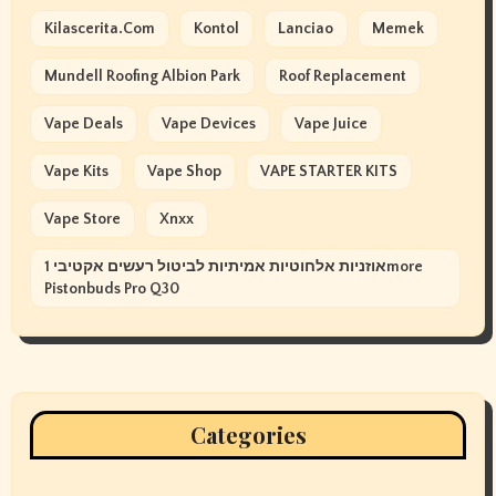
Kilascerita.com
Kontol
Lanciao
Memek
Mundell Roofing Albion Park
Roof Replacement
Vape Deals
Vape Devices
Vape Juice
Vape Kits
Vape Shop
VAPE STARTER KITS
Vape Store
Xnxx
אוזניות אלחוטיות אמיתיות לביטול רעשים אקטיבי 1more
Pistonbuds Pro Q30
Categories