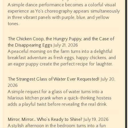
A simple dance performance becomes a colorful visual
experience as Yo's choreography appears simultaneously
in three vibrant panels with purple, blue, and yellow
tones.
The Chicken Coop, the Hungry Puppy, and the Case of
the Disappearing Eggs
July 21, 2026
A peaceful morning on the farm turns into a delightful
breakfast adventure as fresh eggs, happy chickens, and
an eager puppy create the perfect recipe for laughter.
The Strangest Glass of Water Ever Requested!
July 20,
2026
A simple request for a glass of water turns into a
hilarious kitchen prank when a quick-thinking hostess
adds a playful twist before revealing the real drink.
Mirror, Mirror… Who’s Ready to Shine?
July 19, 2026
A stylish afternoon in the bedroom turns into a fun