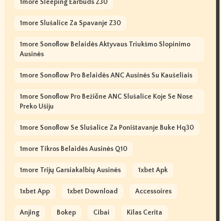
1more Sleeping Earbuds Z30
1more Slušalice Za Spavanje Z30
1more Sonoflow Belaidės Aktyvaus Triukšmo Slopinimo
Ausinės
1more Sonoflow Pro Belaidės ANC Ausinės Su Kaušeliais
1more Sonoflow Pro Bežične ANC Slušalice Koje Se Nose
Preko Ušiju
1more Sonoflow Se Slušalice Za Poništavanje Buke Hq30
1more Tikros Belaidės Ausinės Q10
1more Trijų Garsiakalbių Ausinės
1xbet Apk
1xbet App
1xbet Download
Accessoires
Anjing
Bokep
Cibai
Kilas Cerita