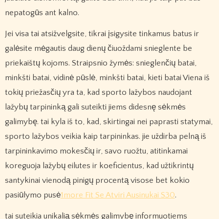
nepatogūs ant kalno.
Jei visa tai atsižvelgsite, tikrai įsigysite tinkamus batus ir
galėsite mėgautis daug dienų čiuoždami snieglente be
priekaištų kojoms. Straipsnio žymės: snieglenčių batai,
minkšti batai, vidinė pūslė, minkšti batai, kieti batai Viena iš
tokių priežasčių yra ta, kad sporto lažybos naudojant
lažybų tarpininką gali suteikti jiems didesnę sėkmės
galimybę. tai kyla iš to, kad, skirtingai nei paprasti statymai,
sporto lažybos veikia kaip tarpininkas. jie uždirba pelną iš
tarpininkavimo mokesčių ir, savo ruožtu, atitinkamai
koreguoja lažybų eilutes ir koeficientus, kad užtikrintų
santykinai vienodą pinigų procentą visose bet kokio
pasiūlymo pusė
1more Fit Se Atviri Ausinukai S30
.
tai suteikia unikalią sėkmės galimybę informuotiems