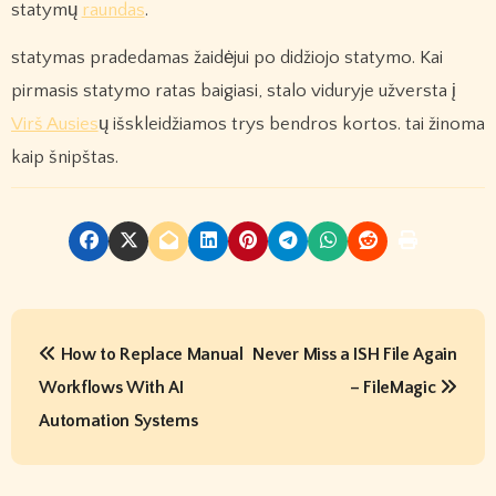
statymų
raundas
.
statymas pradedamas žaidėjui po didžiojo statymo. Kai
pirmasis statymo ratas baigiasi, stalo viduryje užversta į
Virš Ausies
ų išskleidžiamos trys bendros kortos. tai žinoma
kaip šnipštas.
P
How to Replace Manual
Never Miss a ISH File Again
o
Workflows With AI
– FileMagic
s
Automation Systems
t