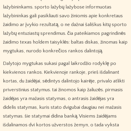
lažybininkams. sporto lažybų lažybose informuotas
lažybininkas gali pasikliauti savo žiniomis apie konkretaus
žaidimo ar įvykio rezultatą, o ne dažnai šališkus kitų sporto
lažybų entuziastų sprendimus. čia pateikiamos pagrindinės
žaidimo texas holdem taisyklės: baltas diskas, žinomas kaip
mygtukas, nurodo konkrečios rankos dalintoją.
Dalytojo mygtukas sukasi pagal laikrodžio rodyklę po
kiekvienos rankos. Kiekvienoje rankoje, prieš išdalinant
kortas, du žaidėjai, sėdintys dalintojo kairėje, privalo atlikti
priverstinius statymus. tai žinomos kaip žaliuzės. pirmasis
žaidėjas yra mažasis statymas, o antrasis žaidėjas yra
didelis statymas, kuris stato dvigubai daugiau nei mažasis
statymas. šie statymai didina banką. Visiems žaidėjams
išdalinamos dvi kortos užverstos žemyn, o tada vyksta