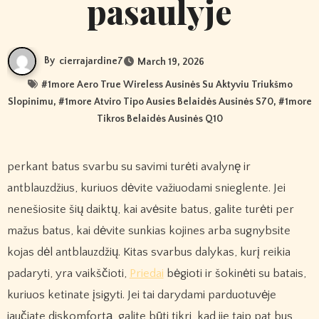
pasaulyje
By
cierrajardine7
March 19, 2026
#
1more Aero True Wireless Ausinės Su Aktyviu Triukšmo
Slopinimu
, #
1more Atviro Tipo Ausies Belaidės Ausinės S70
, #
1more
Tikros Belaidės Ausinės Q10
perkant batus svarbu su savimi turėti avalynę ir
antblauzdžius, kuriuos dėvite važiuodami snieglente. Jei
nenešiosite šių daiktų, kai avėsite batus, galite turėti per
mažus batus, kai dėvite sunkias kojines arba sugnybsite
kojas dėl antblauzdžių. Kitas svarbus dalykas, kurį reikia
padaryti, yra vaikščioti,
Priedai
bėgioti ir šokinėti su batais,
kuriuos ketinate įsigyti. Jei tai darydami parduotuvėje
jaučiate diskomfortą, galite būti tikri, kad jie taip pat bus