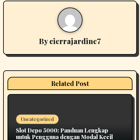
n
a
v
By
cierrajardine7
i
g
a
t
Related Post
i
o
n
Uncategorized
Slot Depo 5000: Panduan Lengkap
untuk Pengguna dengan Modal Kecil