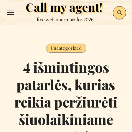
Call my agent!
Skip
to
free web bookmark for 2026
content
Uncategorized
4 išmintingos
patarlės, kurias
reikia peržiūrėti
šiuolaikiniame