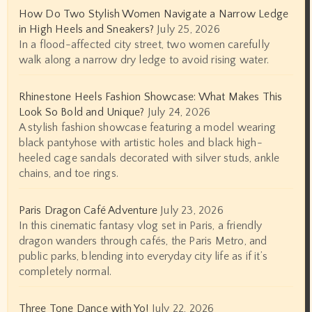
How Do Two Stylish Women Navigate a Narrow Ledge
in High Heels and Sneakers?
July 25, 2026
In a flood-affected city street, two women carefully
walk along a narrow dry ledge to avoid rising water.
Rhinestone Heels Fashion Showcase: What Makes This
Look So Bold and Unique?
July 24, 2026
A stylish fashion showcase featuring a model wearing
black pantyhose with artistic holes and black high-
heeled cage sandals decorated with silver studs, ankle
chains, and toe rings.
Paris Dragon Café Adventure
July 23, 2026
In this cinematic fantasy vlog set in Paris, a friendly
dragon wanders through cafés, the Paris Metro, and
public parks, blending into everyday city life as if it’s
completely normal.
Three Tone Dance with Yo!
July 22, 2026