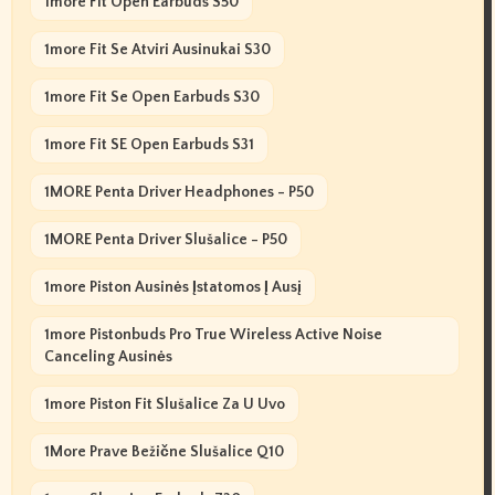
1more Fit Open Earbuds S50
1more Fit Se Atviri Ausinukai S30
1more Fit Se Open Earbuds S30
1more Fit SE Open Earbuds S31
1MORE Penta Driver Headphones - P50
1MORE Penta Driver Slušalice - P50
1more Piston Ausinės Įstatomos Į Ausį
1more Pistonbuds Pro True Wireless Active Noise
Canceling Ausinės
1more Piston Fit Slušalice Za U Uvo
1More Prave Bežične Slušalice Q10