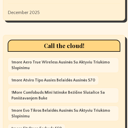
December 2025
Call the cloud!
1more Aero True Wireless Ausinės Su Aktyviu Triukšmo
Slopinimu
1more Atviro Tipo Ausies Belaidės Ausinės S70
1More Comfobuds Mini Istinske Bežične Slušalice Sa
Poništavanjem Buke
1more Evo Tikros Belaidės Ausinės Su Aktyviu Triukšmo
Slopinimu