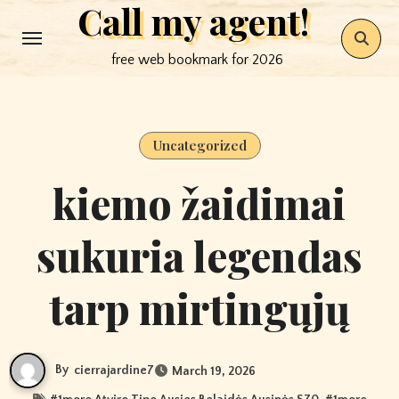
Call my agent!
Skip
to
free web bookmark for 2026
content
Uncategorized
kiemo žaidimai
sukuria legendas
tarp mirtingųjų
By
cierrajardine7
March 19, 2026