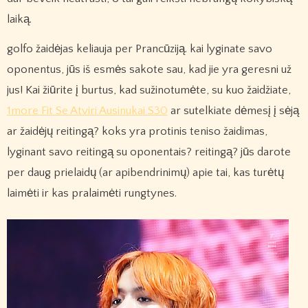
laiką.
golfo žaidėjas keliauja per Prancūziją. kai lyginate savo
oponentus, jūs iš esmės sakote sau, kad jie yra geresni už
jus! Kai žiūrite į burtus, kad sužinotumėte, su kuo žaidžiate,
1more Fit Se Atviri Ausinukai S30
ar sutelkiate dėmesį į sėją
ar žaidėjų reitingą? koks yra protinis teniso žaidimas,
lyginant savo reitingą su oponentais? reitingą? jūs darote
per daug prielaidų (ar apibendrinimų) apie tai, kas turėtų
laimėti ir kas pralaimėti rungtynes.