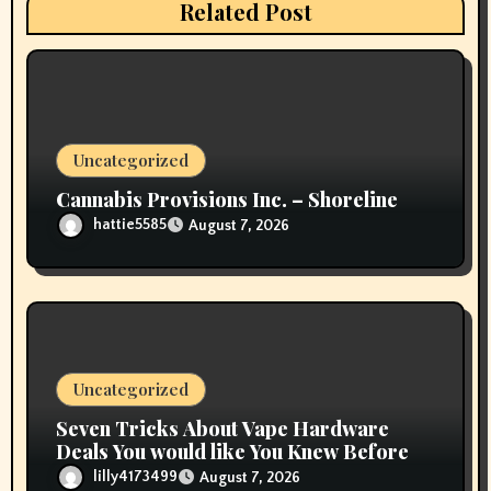
Related Post
t
i
o
Uncategorized
n
Cannabis Provisions Inc. – Shoreline
hattie5585
August 7, 2026
Uncategorized
Seven Tricks About Vape Hardware
Deals You would like You Knew Before
lilly4173499
August 7, 2026