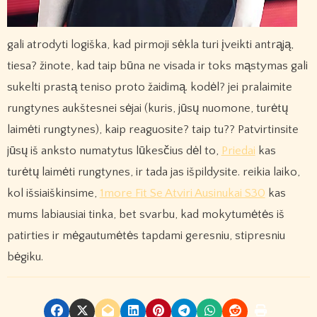
gali atrodyti logiška, kad pirmoji sėkla turi įveikti antrąją,
tiesa? žinote, kad taip būna ne visada ir toks mąstymas gali
sukelti prastą teniso proto žaidimą. kodėl? jei pralaimite
rungtynes ​​aukštesnei sėjai (kuris, jūsų nuomone, turėtų
laimėti rungtynes), kaip reaguosite? taip tu?? Patvirtinsite
jūsų iš anksto numatytus lūkesčius dėl to,
Priedai
kas
turėtų laimėti rungtynes, ir tada jas išpildysite. reikia laiko,
kol išsiaiškinsime,
1more Fit Se Atviri Ausinukai S30
kas
mums labiausiai tinka, bet svarbu, kad mokytumėtės iš
patirties ir mėgautumėtės tapdami geresniu, stipresniu
bėgiku.