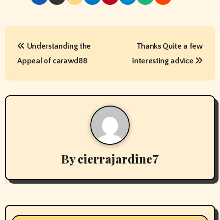
P
Understanding the
Thanks Quite a few
o
Appeal of carawd88
interesting advice
s
t
n
a
v
By
cierrajardine7
i
g
a