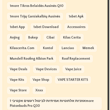
1more Tikros Belaidės Ausinės Q10
1more Trijų Garsiakalbių Ausinės
1xbet Apk
1xbet App
1xbet Download
Accessoires
Anjing
Bokep
Cibai
Kilas Cerita
Kilascerita.com
Kontol
Lanciao
Memek
Mundell Roofing Albion Park
Roof Replacement
Vape Deals
Vape Devices
Vape Juice
Vape Kits
Vape Shop
VAPE STARTER KITS
Vape Store
Xnxx
אוזניות אלחוטיות אמיתיות לביטול רעשים אקטיבי 1more
Pistonbuds Pro Q30