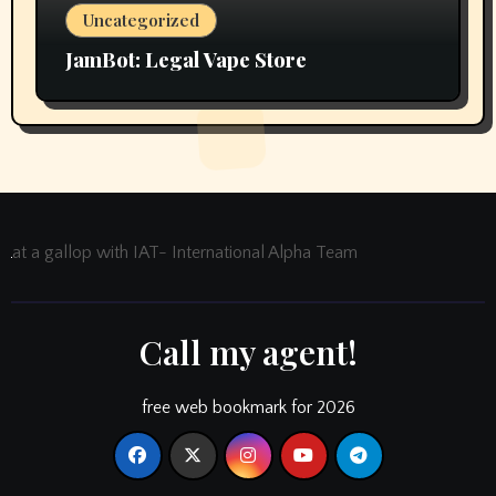
Uncategorized
JamBot: Legal Vape Store
at a gallop with IAT- International Alpha Team
Call my agent!
free web bookmark for 2026