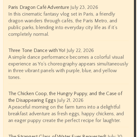
Paris Dragon Café Adventure
July 23, 2026
In this cinematic fantasy vlog set in Paris, a friendly
dragon wanders through cafés, the Paris Metro, and
public parks, blending into everyday city life as if it’s
completely normal.
Three Tone Dance with Yo!
July 22, 2026
A simple dance performance becomes a colorful visual
experience as Yo's choreography appears simultaneously
in three vibrant panels with purple, blue, and yellow
tones.
The Chicken Coop, the Hungry Puppy, and the Case of
the Disappearing Eggs
July 21, 2026
A peaceful morning on the farm turns into a delightful
breakfast adventure as fresh eggs, happy chickens, and
an eager puppy create the perfect recipe for laughter.
The Strangest Glass of Water Ever Requested!
July 20,