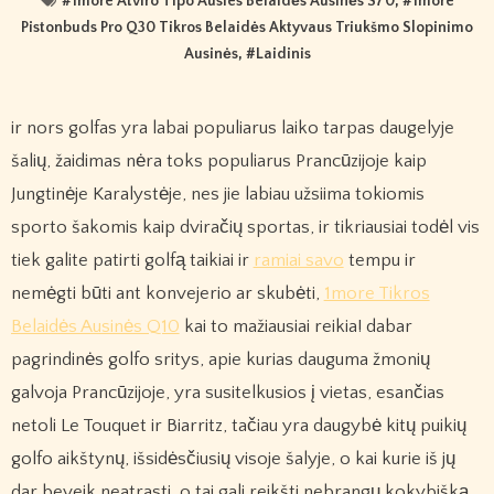
#
1more Atviro Tipo Ausies Belaidės Ausinės S70
, #
1more
Pistonbuds Pro Q30 Tikros Belaidės Aktyvaus Triukšmo Slopinimo
Ausinės
, #
Laidinis
ir nors golfas yra labai populiarus laiko tarpas daugelyje
šalių, žaidimas nėra toks populiarus Prancūzijoje kaip
Jungtinėje Karalystėje, nes jie labiau užsiima tokiomis
sporto šakomis kaip dviračių sportas, ir tikriausiai todėl vis
tiek galite patirti golfą taikiai ir
ramiai savo
tempu ir
nemėgti būti ant konvejerio ar skubėti,
1more Tikros
Belaidės Ausinės Q10
kai to mažiausiai reikia! dabar
pagrindinės golfo sritys, apie kurias dauguma žmonių
galvoja Prancūzijoje, yra susitelkusios į vietas, esančias
netoli Le Touquet ir Biarritz, tačiau yra daugybė kitų puikių
golfo aikštynų, išsidėsčiusių visoje šalyje, o kai kurie iš jų
dar beveik neatrasti, o tai gali reikšti nebrangų kokybišką