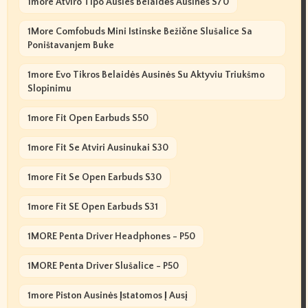
1more Atviro Tipo Ausies Belaidės Ausinės S70
1More Comfobuds Mini Istinske Bežične Slušalice Sa
Poništavanjem Buke
1more Evo Tikros Belaidės Ausinės Su Aktyviu Triukšmo
Slopinimu
1more Fit Open Earbuds S50
1more Fit Se Atviri Ausinukai S30
1more Fit Se Open Earbuds S30
1more Fit SE Open Earbuds S31
1MORE Penta Driver Headphones - P50
1MORE Penta Driver Slušalice - P50
1more Piston Ausinės Įstatomos Į Ausį