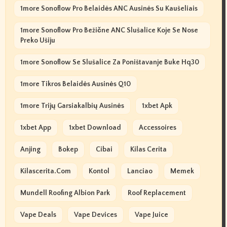
1more Sonoflow Pro Belaidės ANC Ausinės Su Kaušeliais
1more Sonoflow Pro Bežične ANC Slušalice Koje Se Nose
Preko Ušiju
1more Sonoflow Se Slušalice Za Poništavanje Buke Hq30
1more Tikros Belaidės Ausinės Q10
1more Trijų Garsiakalbių Ausinės
1xbet Apk
1xbet App
1xbet Download
Accessoires
Anjing
Bokep
Cibai
Kilas Cerita
Kilascerita.com
Kontol
Lanciao
Memek
Mundell Roofing Albion Park
Roof Replacement
Vape Deals
Vape Devices
Vape Juice