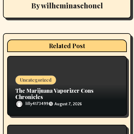
By
wilheminaschonel
i
g
a
t
Related Post
i
o
n
Uncategorized
The Marijuana Vaporizer Cons
Chronicles
lilly4173499
August 7, 2026