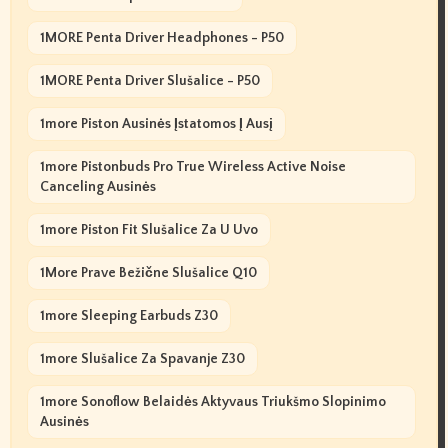
1MORE Penta Driver Headphones - P50
1MORE Penta Driver Slušalice - P50
1more Piston Ausinės Įstatomos Į Ausį
1more Pistonbuds Pro True Wireless Active Noise
Canceling Ausinės
1more Piston Fit Slušalice Za U Uvo
1More Prave Bežične Slušalice Q10
1more Sleeping Earbuds Z30
1more Slušalice Za Spavanje Z30
1more Sonoflow Belaidės Aktyvaus Triukšmo Slopinimo
Ausinės