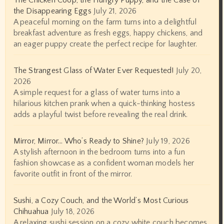
The Chicken Coop, the Hungry Puppy, and the Case of
the Disappearing Eggs
July 21, 2026
A peaceful morning on the farm turns into a delightful
breakfast adventure as fresh eggs, happy chickens, and
an eager puppy create the perfect recipe for laughter.
The Strangest Glass of Water Ever Requested!
July 20,
2026
A simple request for a glass of water turns into a
hilarious kitchen prank when a quick-thinking hostess
adds a playful twist before revealing the real drink.
Mirror, Mirror… Who’s Ready to Shine?
July 19, 2026
A stylish afternoon in the bedroom turns into a fun
fashion showcase as a confident woman models her
favorite outfit in front of the mirror.
Sushi, a Cozy Couch, and the World’s Most Curious
Chihuahua
July 18, 2026
A relaxing sushi session on a cozy white couch becomes