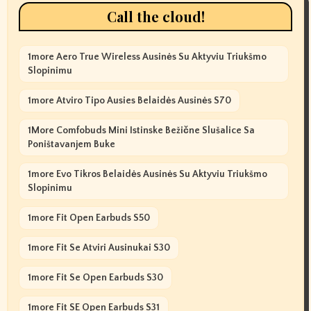
Call the cloud!
1more Aero True Wireless Ausinės Su Aktyviu Triukšmo
Slopinimu
1more Atviro Tipo Ausies Belaidės Ausinės S70
1More Comfobuds Mini Istinske Bežične Slušalice Sa
Poništavanjem Buke
1more Evo Tikros Belaidės Ausinės Su Aktyviu Triukšmo
Slopinimu
1more Fit Open Earbuds S50
1more Fit Se Atviri Ausinukai S30
1more Fit Se Open Earbuds S30
1more Fit SE Open Earbuds S31