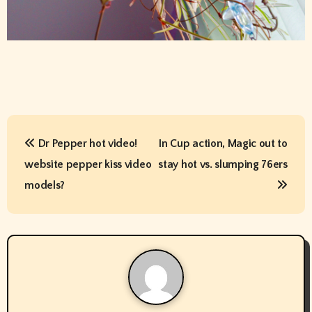
P
Dr Pepper hot video!
In Cup action, Magic out to
o
website pepper kiss video
stay hot vs. slumping 76ers
s
models?
t
n
a
v