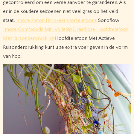
gecontroleerd om een ​​verse aanvoer te garanderen. Als
er in de koudere seizoenen niet veel gras op het veld
staat,
1more Piston Fit In-ear Oortelefoons
Sonoflow
1more ComfoBuds Mini Volledig Draadloze Hoofdtelefoon
Met Ruisonderdrukking
Hoofdtelefoon Met Actieve
Ruisonderdrukking kunt u ze extra voer geven in de vorm
van hooi.