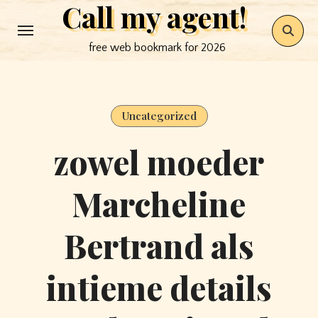
Call my agent!
Skip
to
free web bookmark for 2026
content
Uncategorized
zowel moeder
Marcheline
Bertrand als
intieme details