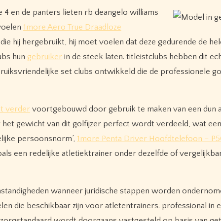
te 4 en de panters lieten rb deangelo williams
 voelen
1more Aero True Draadloze
die hij hergebruikt, hij moet voelen dat deze gedurende de he
lubs hun
gebruiker
in de steek laten. titleistclubs hebben dit ec
uiksvriendelijke set clubs ontwikkeld die de professionele go
t verder
voortgebouwd door gebruik te maken van een dun 
et gewicht van dit golfijzer perfect wordt verdeeld, wat een
delijke persoonsnorm’,
1more Penta Driver Hoofdtelefoon – P
als een redelijke atletiektrainer onder dezelfde of vergelijkba
omstandigheden wanneer juridische stappen worden onderno
n die beschikbaar zijn voor atletentrainers. professional in 
 zorgstandaard wordt doorgaans vastgesteld op basis van get