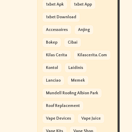
1xbet Apk
1xbet App
1xbet Download
Accessoires
Anjing
Bokep
Cibai
Kilas Cerita
Kilascerita.com
Kontol
Laidinis
Lanciao
Memek
Mundell Roofing Albion Park
Roof Replacement
Vape Devices
Vape Juice
Vape Kits
Vape Shop