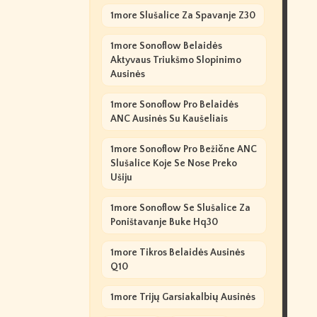
1more Slušalice Za Spavanje Z30
1more Sonoflow Belaidės
Aktyvaus Triukšmo Slopinimo
Ausinės
1more Sonoflow Pro Belaidės
ANC Ausinės Su Kaušeliais
1more Sonoflow Pro Bežične ANC
Slušalice Koje Se Nose Preko
Ušiju
1more Sonoflow Se Slušalice Za
Poništavanje Buke Hq30
1more Tikros Belaidės Ausinės
Q10
1more Trijų Garsiakalbių Ausinės