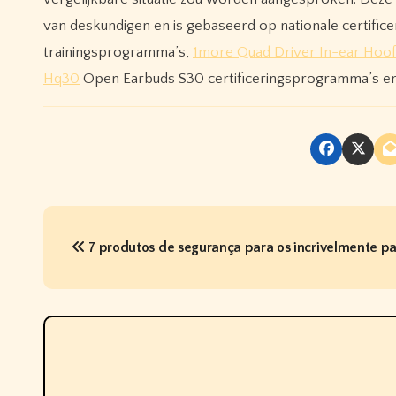
van deskundigen en is gebaseerd op nationale certifice
trainingsprogramma’s,
1more Quad Driver In-ear Hoof
Hq30
Open Earbuds S30 certificeringsprogramma’s en s
P
7 produtos de segurança para os incrivelmente p
o
s
t
n