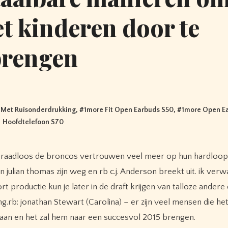
t kinderen door te
brengen
 Met Ruisonderdrukking
, #
1more Fit Open Earbuds S50
, #
1more Open E
Hoofdtelefoon S70
ulian thomas zijn weg en rb c.j. Anderson breekt uit. ik ver
 productie kun je later in de draft krijgen van talloze ander
ng.rb: jonathan Stewart (Carolina) – er zijn veel mensen die he
gaan en het zal hem naar een succesvol 2015 brengen.