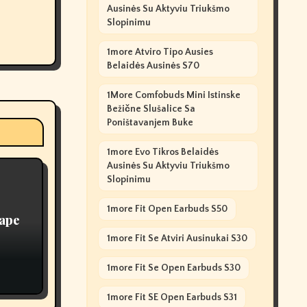
Ausinės Su Aktyviu Triukšmo
Slopinimu
1more Atviro Tipo Ausies
Belaidės Ausinės S70
1More Comfobuds Mini Istinske
Bežične Slušalice Sa
Poništavanjem Buke
1more Evo Tikros Belaidės
Ausinės Su Aktyviu Triukšmo
Slopinimu
1more Fit Open Earbuds S50
Vape
1more Fit Se Atviri Ausinukai S30
1more Fit Se Open Earbuds S30
1more Fit SE Open Earbuds S31