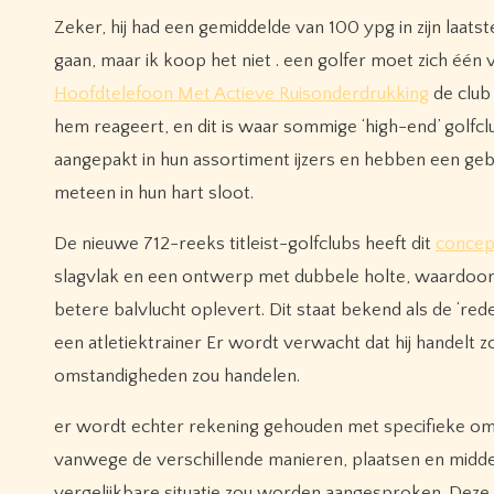
Zeker, hij had een gemiddelde van 100 ypg in zijn laats
gaan, maar ik koop het niet . een golfer moet zich één
Hoofdtelefoon Met Actieve Ruisonderdrukking
de club 
hem reageert, en dit is waar sommige ‘high-end’ golfc
aangepakt in hun assortiment ijzers en hebben een gebr
meteen in hun hart sloot.
De nieuwe 712-reeks titleist-golfclubs heeft dit
concep
slagvlak en een ontwerp met dubbele holte, waardoor h
betere balvlucht oplevert. Dit staat bekend als de ‘re
een atletiektrainer Er wordt verwacht dat hij handelt zo
omstandigheden zou handelen.
er wordt echter rekening gehouden met specifieke 
vanwege de verschillende manieren, plaatsen en middele
vergelijkbare situatie zou worden aangesproken. Deze