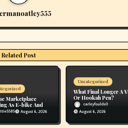
ermanoatley555
Related Post
Uncategorized
tegorized
What Final Longer A 
Or Hookah Pen?
ne Marketplace
ng As E-bike And E-
carleyfoulds0
er Fires Attain New
ttie5585
August 6, 2026
August 6, 2026