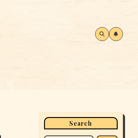
Search
m