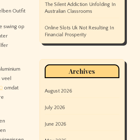
The Silent Addiction Unfolding In
Australian Classrooms
le swing op
Online Slots Uk Not Resulting In
Financial Prosperity
hter
lfer
aluminium
Archives
 veel
50
omdat
August 2026
re
July 2026
men
June 2026
een
uigenissen