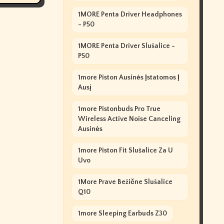
1MORE Penta Driver Headphones
- P50
1MORE Penta Driver Slušalice -
P50
1more Piston Ausinės Įstatomos Į
Ausį
1more Pistonbuds Pro True
Wireless Active Noise Canceling
Ausinės
1more Piston Fit Slušalice Za U
Uvo
1More Prave Bežične Slušalice
Q10
1more Sleeping Earbuds Z30