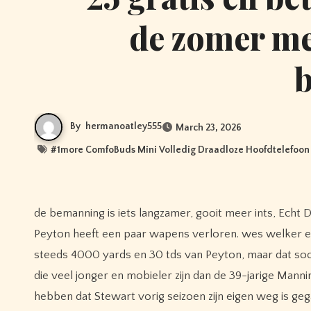
de zomer me
By
hermanoatley555
March 23, 2026
#
1more ComfoBuds Mini Volledig Draadloze Hoofdtelefoon
de bemanning is iets langzamer, gooit meer ints, Echt Draadloos de broncos vertrouwen veel meer op hun hardloopspel en
Peyton heeft een paar wapens verloren. wes welker en j
steeds 4000 yards en 30 tds van Peyton, maar dat soort
die veel jonger en mobieler zijn dan de 39-jarige Manni
hebben dat Stewart vorig seizoen zijn eigen weg is ge