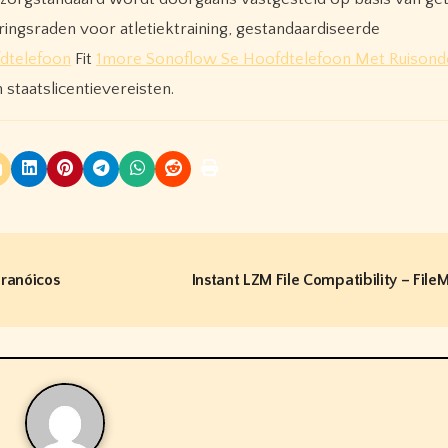
ringsraden voor atletiektraining, gestandaardiseerde
dtelefoon
Fit
1more Sonoflow Se Hoofdtelefoon Met Ruisond
taatslicentievereisten.
aranóicos
Instant LZM File Compatibility – File