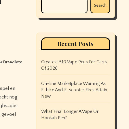
Search
Recent Posts
Greatest 510 Vape Pens For Carts
ar Draadloze
Of 2026
On-line Marketplace Warning As
E-bike And E-scooter Fires Attain
New
wacht nog
e qbs…qbs
What Final Longer A Vape Or
t gevoel
Hookah Pen?