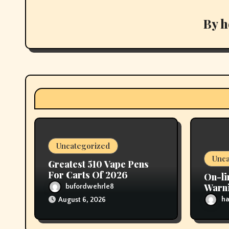
a
v
By
h
i
g
a
t
i
Uncategorized
o
Unca
Greatest 510 Vape Pens
n
For Carts Of 2026
On-li
Warni
bufordwehrle8
scoot
ha
August 6, 2026