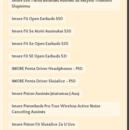
1more Evo Tikros Belaidės Ausinės Su Aktyviu Triukšmo
Slopinimu
1more Fit Open Earbuds S50
1more Fit Se Atviri Ausinukai S30
1more Fit Se Open Earbuds S30
1more Fit SE Open Earbuds S31
1MORE Penta Driver Headphones - P50
1MORE Penta Driver Slušalice - P50
1more Piston Ausinės Įstatomos Į Ausį
1more Pistonbuds Pro True Wireless Active Noise
Canceling Ausinės
1more Piston Fit Slušalice Za U Uvo