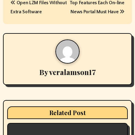
Open LZM Files Without
Top Features Each On-line
o
Extra Software
News Portal Must Have
s
t
n
a
v
By
veralamson17
i
g
a
Related Post
t
i