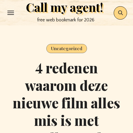
Call my agent!
Skip
to
free web bookmark for 2026
content
Uncategorized
4 redenen
waarom deze
nieuwe film alles
mis is met