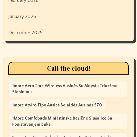
February 2026
January 2026
December 2025
Call the cloud!
1more Aero True Wireless Ausinės Su Aktyviu Triukšmo
Slopinimu
1more Atviro Tipo Ausies Belaidės Ausinės S70
1More Comfobuds Mini Istinske Bežične Slušalice Sa
Poništavanjem Buke