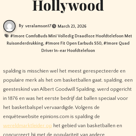
Hollywood
By
veralamson17
March 23, 2026
#
1more ComfoBuds Mini Volledig Draadloze Hoofdtelefoon Met
Ruisonderdrukking
, #
1more Fit Open Earbuds S50
, #
1more Quad
Driver In-ear Hoofdtelefoon
spalding is misschien wel het meest gerespecteerde en
populaire merk als het om basketballen gaat. spalding, een
geesteskind van Albert Goodwill Spalding, werd opgericht
in 1876 en was het eerste bedrijf dat ballen speciaal voor
het basketbalspel vervaardigde. Volgens de
enquêtewebsite epinions.com is spalding de
wereldmarktleider op
het gebied van basketballen en
concurreert hij met de populariteit van andere