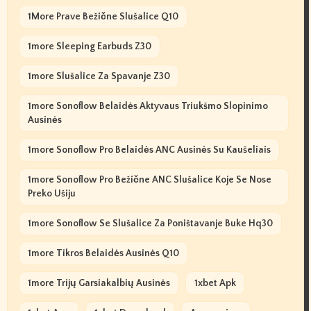
1More Prave Bežične Slušalice Q10
1more Sleeping Earbuds Z30
1more Slušalice Za Spavanje Z30
1more Sonoflow Belaidės Aktyvaus Triukšmo Slopinimo
Ausinės
1more Sonoflow Pro Belaidės ANC Ausinės Su Kaušeliais
1more Sonoflow Pro Bežične ANC Slušalice Koje Se Nose
Preko Ušiju
1more Sonoflow Se Slušalice Za Poništavanje Buke Hq30
1more Tikros Belaidės Ausinės Q10
1more Trijų Garsiakalbių Ausinės
1xbet Apk