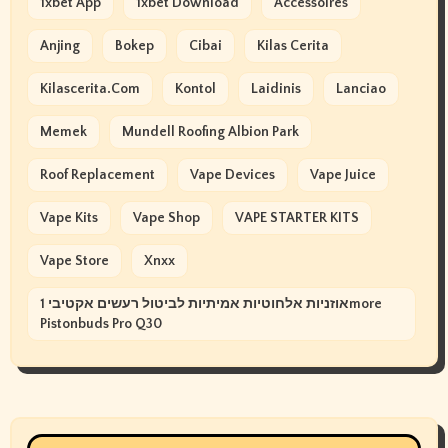
1xbet App
1xbet Download
Accessoires
Anjing
Bokep
Cibai
Kilas Cerita
Kilascerita.com
Kontol
Laidinis
Lanciao
Memek
Mundell Roofing Albion Park
Roof Replacement
Vape Devices
Vape Juice
Vape Kits
Vape Shop
VAPE STARTER KITS
Vape Store
Xnxx
אוזניות אלחוטיות אמיתיות לביטול רעשים אקטיבי 1more
Pistonbuds Pro Q30