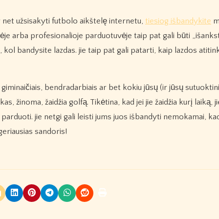
r net užsisakyti futbolo aikštelę internetu,
tiesiog išbandykite
m
je arba profesionalioje parduotuvėje taip pat gali būti „išanks
kol bandysite lazdas. jie taip pat gali patarti, kaip lazdos atitin
giminaičiais, bendradarbiais ar bet kokiu jūsų (ir jūsų sutuoktinio
s, žinoma, žaidžia golfą. Tikėtina, kad jei jie žaidžia kurį laiką, j
parduoti. jie netgi gali leisti jums juos išbandyti nemokamai, ka
geriausias sandoris!