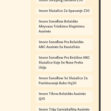
1more Sleeping Earbuds Z30
1more Slušalice Za Spavanje Z30
1more Sonoflow Belaidės
Aktyvaus Triukšmo Slopinimo
Ausinės
1more Sonoflow Pro Belaidės
ANC Ausinės Su Kaušeliais
1more Sonoflow Pro Bežične ANC
Slušalice Koje Se Nose Preko
Ušiju
1more Sonoflow Se Slušalice Za
Poništavanje Buke Hq30
1more Tikros Belaidės Ausinės
Q10
1more Trijų Garsiakalbių Ausinės