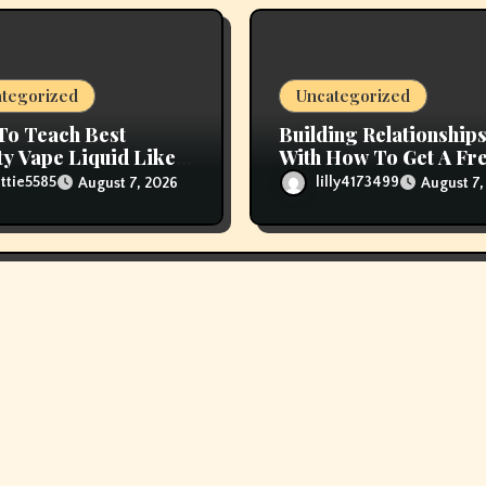
tegorized
Uncategorized
To Teach Best
Building Relationship
ty Vape Liquid Like A
With How To Get A Fr
ssional
Vape Online
ttie5585
lilly4173499
August 7, 2026
August 7,