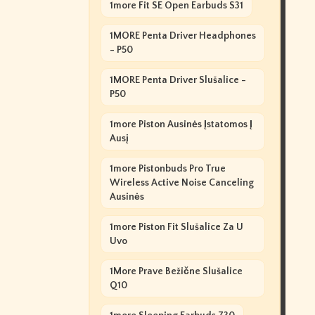
1more Fit SE Open Earbuds S31
1MORE Penta Driver Headphones
- P50
1MORE Penta Driver Slušalice -
P50
1more Piston Ausinės Įstatomos Į
Ausį
1more Pistonbuds Pro True
Wireless Active Noise Canceling
Ausinės
1more Piston Fit Slušalice Za U
Uvo
1More Prave Bežične Slušalice
Q10