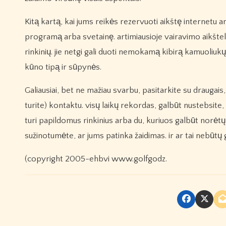
Kitą kartą, kai jums reikės rezervuoti aikštę internetu a
programą arba svetainę. artimiausioje vairavimo aikštelė
rinkinių. jie netgi gali duoti nemokamą kibirą kamuoliukų, 
kūno tipą ir sūpynės.
Galiausiai, bet ne mažiau svarbu, pasitarkite su draugais, 
turite) kontaktu. visų laikų rekordas, galbūt nustebsite, ka
turi papildomus rinkinius arba du, kuriuos galbūt norėtų 
sužinotumėte, ar jums patinka žaidimas. ir ar tai nebūtų 
(copyright 2005-ehbvi www.golfgodz.