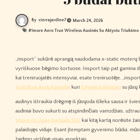
By
cierrajardine7
March 24, 2026
#
1more Aero True Wireless Ausinės Su Aktyviu Triukšmo
„insport” sukūrė aprangą naudodama x-static moterų bėgimo šortuose, moteriškose sportinėse liemenėlėse ir šortuose bei
vyriškuose bėgimo šortuose. Insport taip pat gamina dv
kai treniruojatės intensyviai, esate treniruotėje. „inspo
Sonoflow Ausų Kaušeliai
kuri
tolygiai išsitempia
su jūsų 
audinys ištraukia drėgmę iš jūsųoda išlieka sausa ir švies
audiniai buvo sukurti su atspindinčiais vamzdžiais, užt
1more Fit Open Earbuds S50
kai kitą kartą norėsite žais
palaidojęs viduje. Esant įtemptam gyvenimo būdui, mūsų
žaidimo viršūnę visais aspektais.