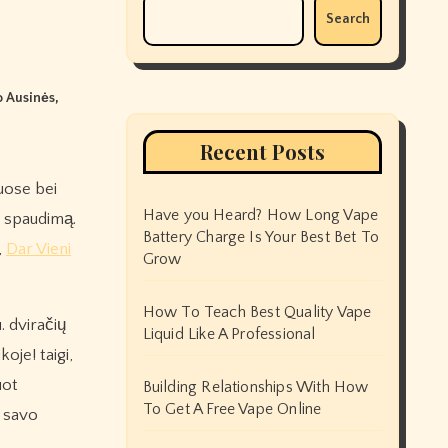
Search
o Ausinės
,
Recent Posts
Have you Heard? How Long Vape
r spaudimą.
Battery Charge Is Your Best Bet To
,
Dar Vieni
Grow
How To Teach Best Quality Vape
. dviračių
Liquid Like A Professional
oje! taigi,
uot
Building Relationships With How
To Get A Free Vape Online
e savo