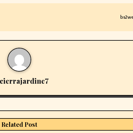
bs2we
cierrajardine7
Related Post