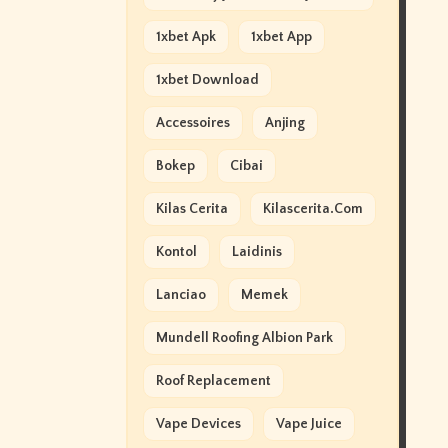
1xbet Apk
1xbet App
1xbet Download
Accessoires
Anjing
Bokep
Cibai
Kilas Cerita
Kilascerita.com
Kontol
Laidinis
Lanciao
Memek
Mundell Roofing Albion Park
Roof Replacement
Vape Devices
Vape Juice