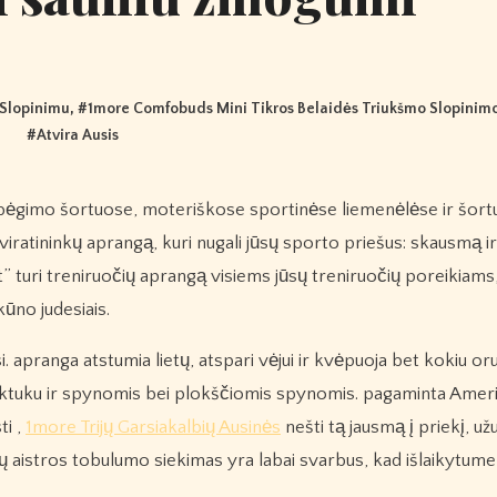
 Slopinimu
, #
1more Comfobuds Mini Tikros Belaidės Triukšmo Slopinim
#
Atvira Ausis
iratininkų aprangą, kuri nugali jūsų sporto priešus: skausmą i
rt” turi treniruočių aprangą visiems jūsų treniruočių poreikiams
kūno judesiais.
i. apranga atstumia lietų, atspari vėjui ir kvėpuoja bet kokiu oru
rauktuku ir spynomis bei plokščiomis spynomis. pagaminta Amerik
ti ,
1more Trijų Garsiakalbių Ausinės
nešti tą jausmą į priekį, už
 aistros tobulumo siekimas yra labai svarbus, kad išlaikytum