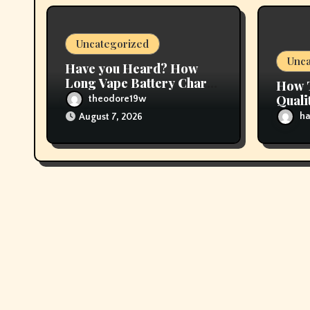
i
Uncategorized
o
Unca
Have you Heard? How
n
Long Vape Battery Charge
How 
Is Your Best Bet To Grow
Quali
theodore19w
Profe
ha
August 7, 2026