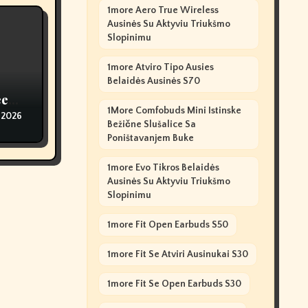
1more Aero True Wireless
Ausinės Su Aktyviu Triukšmo
Slopinimu
1more Atviro Tipo Ausies
Belaidės Ausinės S70
s
ee
1More Comfobuds Mini Istinske
 2026
Bežične Slušalice Sa
Poništavanjem Buke
1more Evo Tikros Belaidės
Ausinės Su Aktyviu Triukšmo
Slopinimu
1more Fit Open Earbuds S50
1more Fit Se Atviri Ausinukai S30
1more Fit Se Open Earbuds S30