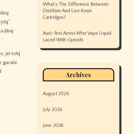
What’s The Difference Between
Distillate And Live Resin
ūsų
Cartridges?
tytų”
ka jūsų
Aust-first Arrest After Vape Liquid
Laced With Opioids
, jei tokį
ie garaže
d
Archives
August 2026
July 2026
June 2026