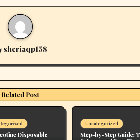
y
sheriaqp158
Related Post
tegorized
Uncategorized
cotine Disposable
Step-by-Step Guide: 