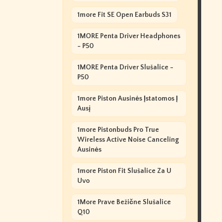
1more Fit SE Open Earbuds S31
1MORE Penta Driver Headphones
- P50
1MORE Penta Driver Slušalice -
P50
1more Piston Ausinės Įstatomos Į
Ausį
1more Pistonbuds Pro True
Wireless Active Noise Canceling
Ausinės
1more Piston Fit Slušalice Za U
Uvo
1More Prave Bežične Slušalice
Q10