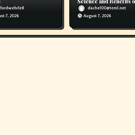
s
Science and Benefits o
Reflexology Massage
ufordwehrle8
dachel00@teml.net
st 7, 2026
August 7, 2026