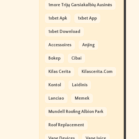
1more Trijų Garsiakalbių Ausinės
1xbet Apk
1xbet App
1xbet Download
Accessoires
Anjing
Bokep
Cibai
Kilas Cerita
Kilascerita.com
Kontol
Laidinis
Lanciao
Memek
Mundell Roofing Albion Park
Roof Replacement
Vape Devices
Vape Juice