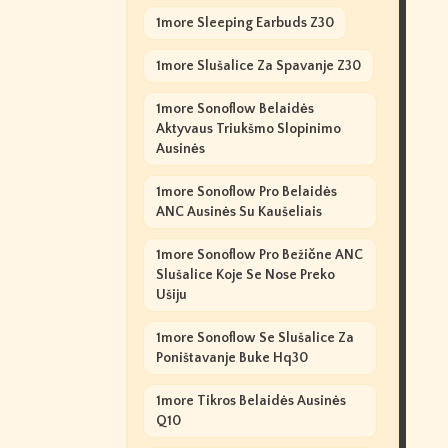
1more Sleeping Earbuds Z30
1more Slušalice Za Spavanje Z30
1more Sonoflow Belaidės
Aktyvaus Triukšmo Slopinimo
Ausinės
1more Sonoflow Pro Belaidės
ANC Ausinės Su Kaušeliais
1more Sonoflow Pro Bežične ANC
Slušalice Koje Se Nose Preko
Ušiju
1more Sonoflow Se Slušalice Za
Poništavanje Buke Hq30
1more Tikros Belaidės Ausinės
Q10