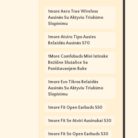
1more Aero True Wireless
Ausinės Su Aktyviu Triukšmo
Slopinimu
1more Atviro Tipo Ausies
Belaidės Ausinės S70
1More Comfobuds Mini Istinske
Bežične Slušalice Sa
Poništavanjem Buke
1more Evo Tikros Belaidės
Ausinės Su Aktyviu Triukšmo
Slopinimu
1more Fit Open Earbuds S50
1more Fit Se Atviri Ausinukai S30
1more Fit Se Open Earbuds S30