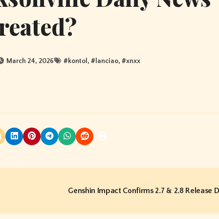
reated?
March 24, 2026
#
kontol
, #
lanciao
, #
xnxx
Genshin Impact Confirms 2.7 & 2.8 Release 