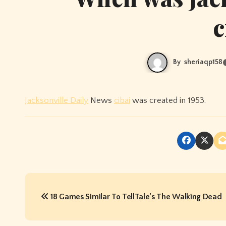
c
By
sheriaqp158
Jacksonville Daily
News
cibai
was created in 1953.
P
18 Games Similar To TellTale’s The Walking Dead
o
s