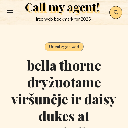
Call my agent!
Skip
to
free web bookmark for 2026
content
Uncategorized
bella thorne
dryžuotame
viršūnėje ir daisy
dukes at