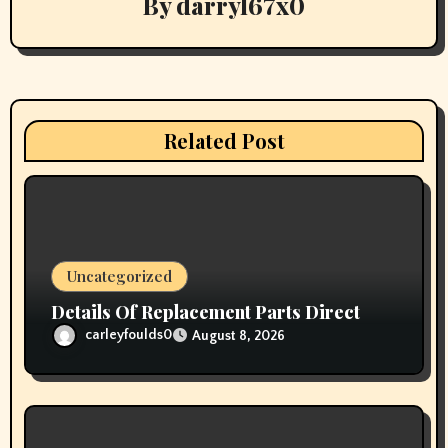
By
darryl67x0
g
a
t
i
Related Post
o
n
Uncategorized
Details Of Replacement Parts Direct
carleyfoulds0
August 8, 2026