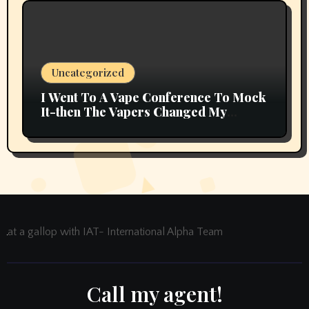
Uncategorized
I Went To A Vape Conference To Mock
It-then The Vapers Changed My
Thoughts
at a gallop with IAT- International Alpha Team
Call my agent!