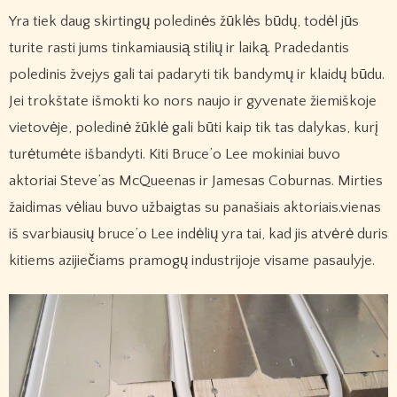
Yra tiek daug skirtingų poledinės žūklės būdų, todėl jūs
turite rasti jums tinkamiausią stilių ir laiką. Pradedantis
poledinis žvejys gali tai padaryti tik bandymų ir klaidų būdu.
Jei trokštate išmokti ko nors naujo ir gyvenate žiemiškoje
vietovėje, poledinė žūklė gali būti kaip tik tas dalykas, kurį
turėtumėte išbandyti. Kiti Bruce’o Lee mokiniai buvo
aktoriai Steve’as McQueenas ir Jamesas Coburnas. Mirties
žaidimas vėliau buvo užbaigtas su panašiais aktoriais.vienas
iš svarbiausių bruce’o Lee indėlių yra tai, kad jis atvėrė duris
kitiems azijiečiams pramogų industrijoje visame pasaulyje.