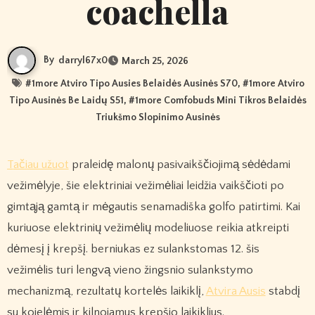
coachella
By
darryl67x0
March 25, 2026
#
1more Atviro Tipo Ausies Belaidės Ausinės S70
, #
1more Atviro
Tipo Ausinės Be Laidų S51
, #
1more Comfobuds Mini Tikros Belaidės
Triukšmo Slopinimo Ausinės
Tačiau užuot
praleidę malonų pasivaikščiojimą sėdėdami
vežimėlyje, šie elektriniai vežimėliai leidžia vaikščioti po
gimtąją gamtą ir mėgautis senamadiška golfo patirtimi. Kai
kuriuose elektrinių vežimėlių modeliuose reikia atkreipti
dėmesį į krepšį. berniukas ez sulankstomas 12. šis
vežimėlis turi lengvą vieno žingsnio sulankstymo
mechanizmą, rezultatų kortelės laikiklį,
Atvira Ausis
stabdį
su kojelėmis ir kilnojamus krepšio laikiklius.