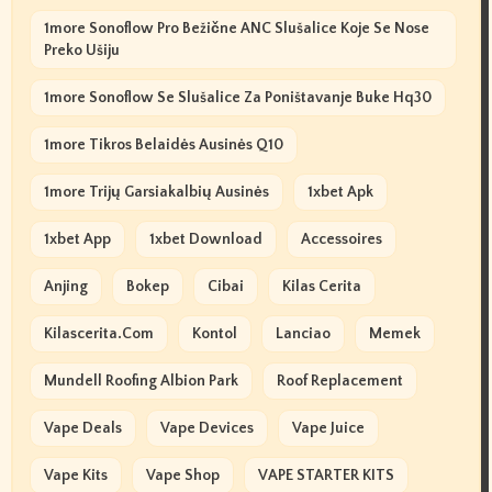
1more Sonoflow Pro Bežične ANC Slušalice Koje Se Nose
Preko Ušiju
1more Sonoflow Se Slušalice Za Poništavanje Buke Hq30
1more Tikros Belaidės Ausinės Q10
1more Trijų Garsiakalbių Ausinės
1xbet Apk
1xbet App
1xbet Download
Accessoires
Anjing
Bokep
Cibai
Kilas Cerita
Kilascerita.com
Kontol
Lanciao
Memek
Mundell Roofing Albion Park
Roof Replacement
Vape Deals
Vape Devices
Vape Juice
Vape Kits
Vape Shop
VAPE STARTER KITS