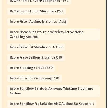
1MORE Penta Driver Headphones - P50
1MORE Penta Driver Slušalice - P50
1more Piston Ausinės Įstatomos Į Ausį
1more Pistonbuds Pro True Wireless Active Noise
Canceling Ausinės
1more Piston Fit Slušalice Za U Uvo
1More Prave Bežične Slušalice Q10
1more Sleeping Earbuds Z30
1more Slušalice Za Spavanje Z30
1more Sonoflow Belaidės Aktyvaus Triukšmo Slopinimo
Ausinės
1more Sonoflow Pro Belaidės ANC Ausinės Su Kaušeliais