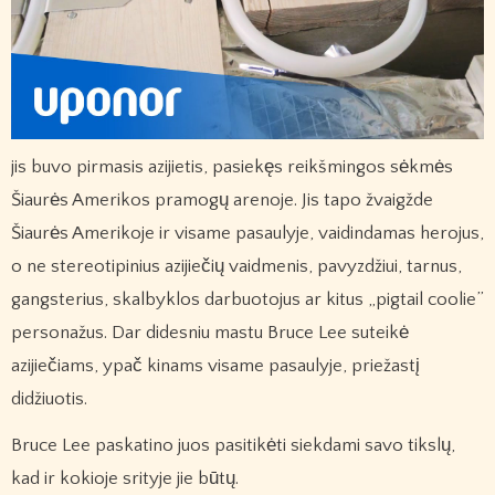
jis buvo pirmasis azijietis, pasiekęs reikšmingos sėkmės
Šiaurės Amerikos pramogų arenoje. Jis tapo žvaigžde
Šiaurės Amerikoje ir visame pasaulyje, vaidindamas herojus,
o ne stereotipinius azijiečių vaidmenis, pavyzdžiui, tarnus,
gangsterius, skalbyklos darbuotojus ar kitus „pigtail coolie”
personažus. Dar didesniu mastu Bruce Lee suteikė
azijiečiams, ypač kinams visame pasaulyje, priežastį
didžiuotis.
Bruce Lee paskatino juos pasitikėti siekdami savo tikslų,
kad ir kokioje srityje jie būtų.