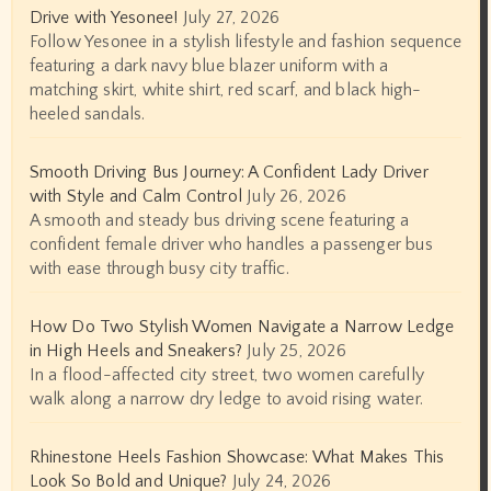
Drive with Yesonee!
July 27, 2026
Follow Yesonee in a stylish lifestyle and fashion sequence
featuring a dark navy blue blazer uniform with a
matching skirt, white shirt, red scarf, and black high-
heeled sandals.
Smooth Driving Bus Journey: A Confident Lady Driver
with Style and Calm Control
July 26, 2026
A smooth and steady bus driving scene featuring a
confident female driver who handles a passenger bus
with ease through busy city traffic.
How Do Two Stylish Women Navigate a Narrow Ledge
in High Heels and Sneakers?
July 25, 2026
In a flood-affected city street, two women carefully
walk along a narrow dry ledge to avoid rising water.
Rhinestone Heels Fashion Showcase: What Makes This
Look So Bold and Unique?
July 24, 2026