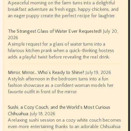
A peaceful morning on the farm turns into a delightful
breakfast adventure as fresh eggs, happy chickens, and
an eager puppy create the perfect recipe for laughter.
The Strangest Glass of Water Ever Requested!
July 20,
2026
A simple request for a glass of water turns into a
hilarious kitchen prank when a quick-thinking hostess
adds a playful twist before revealing the real drink.
Mirror, Mirror… Who’s Ready to Shine?
July 19, 2026
A stylish afternoon in the bedroom turns into a fun
fashion showcase as a confident woman models her
favorite outfit in front of the mirror.
Sushi, a Cozy Couch, and the World’s Most Curious
Chihuahua
July 18, 2026
A relaxing sushi session on a cozy white couch becomes
even more entertaining thanks to an adorable Chihuahua