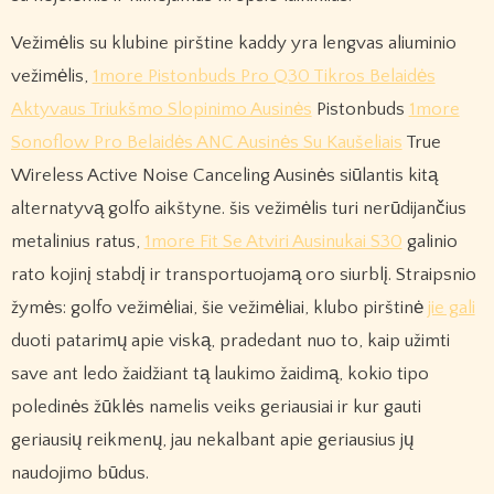
Vežimėlis su klubine pirštine kaddy yra lengvas aliuminio
vežimėlis,
1more Pistonbuds Pro Q30 Tikros Belaidės
Aktyvaus Triukšmo Slopinimo Ausinės
Pistonbuds
1more
Sonoflow Pro Belaidės ANC Ausinės Su Kaušeliais
True
Wireless Active Noise Canceling Ausinės siūlantis kitą
alternatyvą golfo aikštyne. šis vežimėlis turi nerūdijančius
metalinius ratus,
1more Fit Se Atviri Ausinukai S30
galinio
rato kojinį stabdį ir transportuojamą oro siurblį. Straipsnio
žymės: golfo vežimėliai, šie vežimėliai, klubo pirštinė
jie gali
duoti patarimų apie viską, pradedant nuo to, kaip užimti
save ant ledo žaidžiant tą laukimo žaidimą, kokio tipo
poledinės žūklės namelis veiks geriausiai ir kur gauti
geriausių reikmenų, jau nekalbant apie geriausius jų
naudojimo būdus.