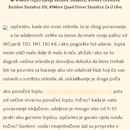
#
1More HQ20 Dječje Bežične Slušalice
, #
1more Otvorene
Bežične Slušalice S51
, #
1More Quad Driver Slušalice Za U Uho
općenito, kada ste izvan zelenila, to je zbog poravnanja,
a ne udaljenosti. velike su šanse da imate svoju palicu od
160 jardi, 150, 140, 130 itd…i ako pogodite loš udarac, lopta
može otići malo dalje ili malo kraće. ali čak i ako se to
dogodi, većina zelenila je dovoljno duboka da biste trebali
biti na površini za bacanje ako ste odabrali klub koji će vas
ostaviti u središtu zelenila. ali…usklađivanje je druga priča.
ako povučeš loptu,
1 Više Sonoflow Jastučića Za Uši
puta
od većine stvarno povučeš loptu, točno? kada je vaše
poravnanje isključeno, udaljeno je mnogo više od 5-10
jardi! i ako gurnete lopticu, općenito je gurate cijelu rundu,
točno? bunkeri, voda i neujednačene laži su prepreke s