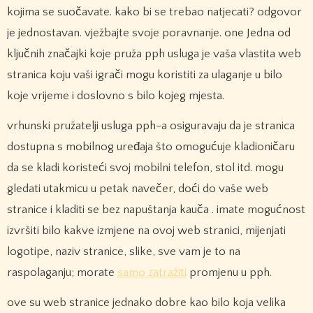
kojima se suočavate. kako bi se trebao natjecati? odgovor
je jednostavan. vježbajte svoje poravnanje. one Jedna od
ključnih značajki koje pruža pph usluga je vaša vlastita web
stranica koju vaši igrači mogu koristiti za ulaganje u bilo
koje vrijeme i doslovno s bilo kojeg mjesta.
vrhunski pružatelji usluga pph-a osiguravaju da je stranica
dostupna s mobilnog uređaja što omogućuje kladioničaru
da se kladi koristeći svoj mobilni telefon, stol itd. mogu
gledati utakmicu u petak navečer, doći do vaše web
stranice i kladiti se bez napuštanja kauča . imate mogućnost
izvršiti bilo kakve izmjene na ovoj web stranici, mijenjati
logotipe, naziv stranice, slike, sve vam je to na
raspolaganju; morate
samo zatražiti
promjenu u pph.
ove su web stranice jednako dobre kao bilo koja velika