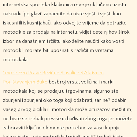
internetska sportska kladionica i sve je uključeno uz istu
naknadu ‘po glavi’. zapamtite da niste vješti i vješti kao
iskusni ili iskusni jahači. ako odvojite vrijeme da potražite
motocikle za prodaju na internetu, vidjet ćete njihov širok
izbor na današnjem tržištu. ako želite naučiti kako voziti
motocikl, morate biti upoznati s različitim vrstama
motocikala.
1more Evo Prave Bežične Slušalice S Aktivnim
Poništavanjem Buke
bezbroj vrsta, veličina i marki
motocikala koji se prodaju u trgovinama, sigurno ste
zbunjeni i zbunjeni oko toga koji odabrati, zar ne? odabir
vašeg prvog bicikla ili motocikla može biti izazov. međutim,
ne biste se trebali previše uzbuđivati ​​zbog toga jer možete
zaboraviti ključne elemente potrebne za vašu kupnju.
kakvu biste vrstu motocikla trebali kupiti? trebali biste