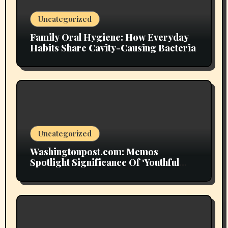
Uncategorized
Family Oral Hygiene: How Everyday
Habits Share Cavity-Causing Bacteria
Uncategorized
Washingtonpost.com: Memos
Spotlight Significance Of ‘Youthful
Grownup Smokers’