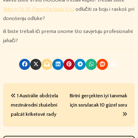
1More Fit SE Open Earbuds S30
odlučiti za boju i raskoš pri
donošenju odluke?
ili biste trebali ići prema onome što savjetuju profesionalni
jahači?
P
1 Austrálie obdržela
Birini gerçekten iyi tanımak
o
mezinárodní zkušební
için sorulacak 10 güzel soru
s
palcát kriketové rady
t