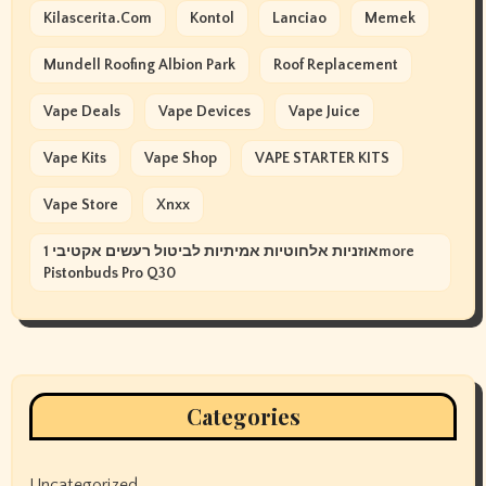
Kilascerita.com
Kontol
Lanciao
Memek
Mundell Roofing Albion Park
Roof Replacement
Vape Deals
Vape Devices
Vape Juice
Vape Kits
Vape Shop
VAPE STARTER KITS
Vape Store
Xnxx
אוזניות אלחוטיות אמיתיות לביטול רעשים אקטיבי 1more
Pistonbuds Pro Q30
Categories
Uncategorized