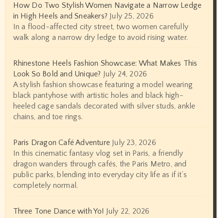
How Do Two Stylish Women Navigate a Narrow Ledge
in High Heels and Sneakers?
July 25, 2026
In a flood-affected city street, two women carefully
walk along a narrow dry ledge to avoid rising water.
Rhinestone Heels Fashion Showcase: What Makes This
Look So Bold and Unique?
July 24, 2026
A stylish fashion showcase featuring a model wearing
black pantyhose with artistic holes and black high-
heeled cage sandals decorated with silver studs, ankle
chains, and toe rings.
Paris Dragon Café Adventure
July 23, 2026
In this cinematic fantasy vlog set in Paris, a friendly
dragon wanders through cafés, the Paris Metro, and
public parks, blending into everyday city life as if it’s
completely normal.
Three Tone Dance with Yo!
July 22, 2026