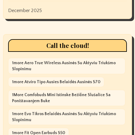
December 2025
Call the cloud!
1more Aero True Wireless Ausinės Su Aktyviu Triukšmo
Slopinimu
1more Atviro Tipo Ausies Belaidės Ausinės S70
1More Comfobuds Mini Istinske Bežične Slušalice Sa
Poništavanjem Buke
1more Evo Tikros Belaidės Ausinės Su Aktyviu Triukšmo
Slopinimu
1more Fit Open Earbuds S50