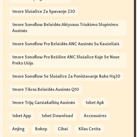
1more Slušalice Za Spavanje Z30
1more Sonoflow Belaidės Aktyvaus Triukšmo Slopinimo
Ausinės
1more Sonoflow Pro Belaidės ANC Ausinės Su Kaušeliais
1more Sonoflow Pro Bežične ANC Slušalice Koje Se Nose
Preko Ušiju
1more Sonoflow Se Slušalice Za Poništavanje Buke Hq30
1more Tikros Belaidės Ausinės Q10
1more Trijų Garsiakalbių Ausinės
1xbet Apk
1xbet App
1xbet Download
Accessoires
Anjing
Bokep
Cibai
Kilas Cerita