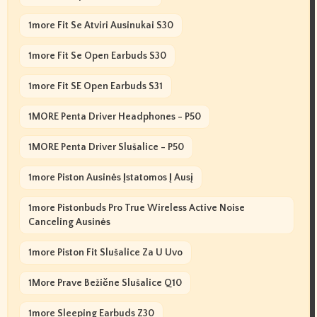
1more Fit Se Atviri Ausinukai S30
1more Fit Se Open Earbuds S30
1more Fit SE Open Earbuds S31
1MORE Penta Driver Headphones - P50
1MORE Penta Driver Slušalice - P50
1more Piston Ausinės Įstatomos Į Ausį
1more Pistonbuds Pro True Wireless Active Noise
Canceling Ausinės
1more Piston Fit Slušalice Za U Uvo
1More Prave Bežične Slušalice Q10
1more Sleeping Earbuds Z30