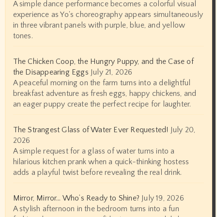
A simple dance performance becomes a colorful visual
experience as Yo's choreography appears simultaneously
in three vibrant panels with purple, blue, and yellow
tones.
The Chicken Coop, the Hungry Puppy, and the Case of
the Disappearing Eggs
July 21, 2026
A peaceful morning on the farm turns into a delightful
breakfast adventure as fresh eggs, happy chickens, and
an eager puppy create the perfect recipe for laughter.
The Strangest Glass of Water Ever Requested!
July 20,
2026
A simple request for a glass of water turns into a
hilarious kitchen prank when a quick-thinking hostess
adds a playful twist before revealing the real drink.
Mirror, Mirror… Who’s Ready to Shine?
July 19, 2026
A stylish afternoon in the bedroom turns into a fun