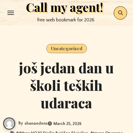
Call my agent!
Skip
to
free web bookmark for 2026
content
Uncategorized
još jedan dan u
školi teških
udaraca
By
shanaedens
March 25, 2026