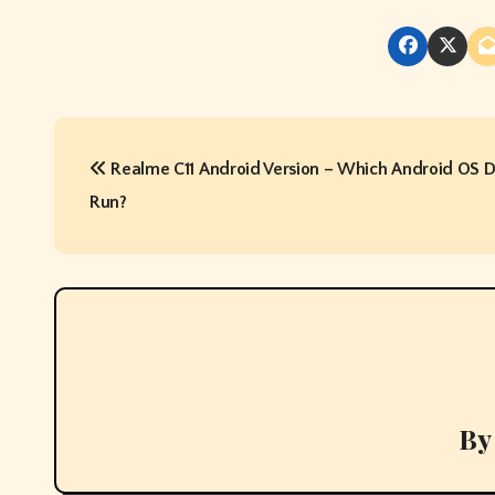
P
Realme C11 Android Version – Which Android OS D
o
Run?
s
t
n
a
v
B
i