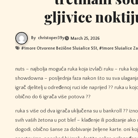
gljivice nokti
By
christoper39y
March 25, 2026
#
1more Otvorene Bežične Slušalice S51
, #
1more Slušalice Z
nuts – najbolja moguća ruka koja izvlači ruku – ruka koju je potrebno poboljšati kako bi se pobijedilo, obično do ravnog ili flush
showdowna – posljednja faza nakon što su sva ulaganja za
igrač djelitelj u određenoj ruci ide naprijed ?? ruka u ko
obično do 6 igrača više potova ??
ruka s više od dva igrača uključena su u bankroll ?? iznos
svih vaših žetona u pot blef – klađenje ili podizanje ako
dogodi, obično šanse za dobivanje željene karte. oni koji