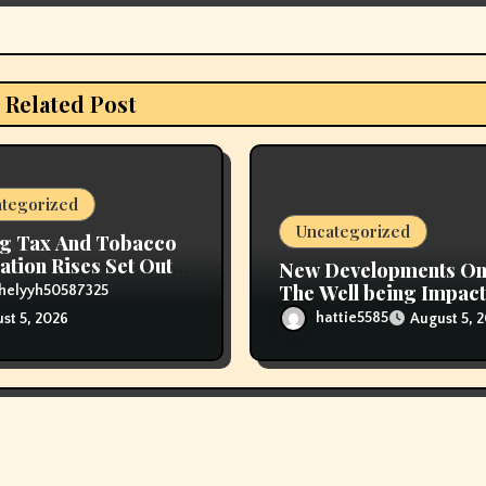
Related Post
tegorized
Uncategorized
g Tax And Tobacco
ation Rises Set Out
New Developments O
ice Range
The Well being Impact
helyyh50587325
Vaping
hattie5585
August 5, 
st 5, 2026