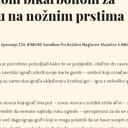
ju na nožnim prstima
a Spavanje Z30
, #
1MORE Sonoflow Pro Bežične Naglavne Slušalice S A
vršila i igrači otkrili svoje karte gumb – simbol koji označava
joj su samo dva igrača uključena u kratkoj igri – igra s nekoliko 
 novca koji igrač ima pot – iznos novca u sredini stola all in – 
 mislite da nemate najbolju ruku izglede – vjerojatnost za da se
 već dugo igraju golf i koji si mogu priuštiti da se bave svojim 