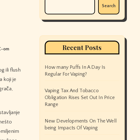
Search
Recent Posts
NC-om
How many Puffs In A Day Is
Regular For Vaping?
 koji je
igrača,
Vaping Tax And Tobacco
Obligation Rises Set Out In Price
Range
stavljanje
New Developments On The Well
 nešto
being Impacts Of Vaping
omiljenim