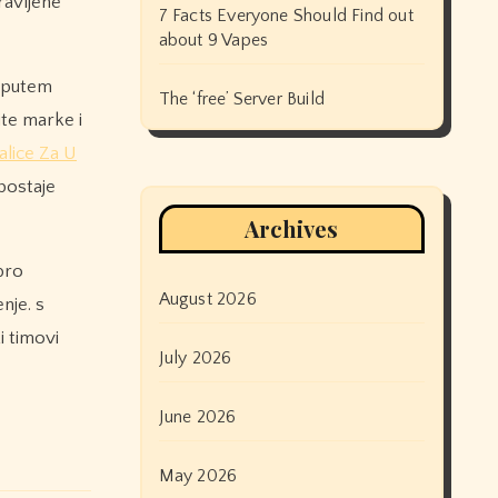
ravljene
7 Facts Everyone Should Find out
about 9 Vapes
e putem
The ‘free’ Server Build
ite marke i
alice Za U
 postaje
Archives
bro
August 2026
nje. s
i timovi
July 2026
June 2026
May 2026