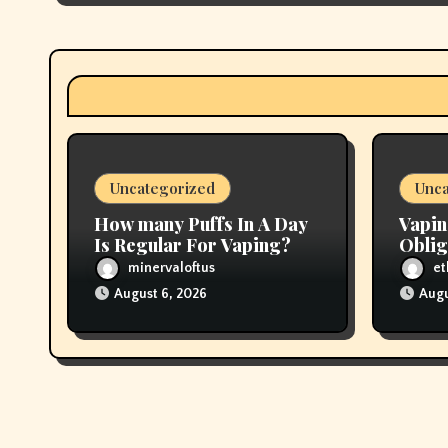
g
a
t
i
o
Uncategorized
Unca
n
How many Puffs In A Day
Vapin
Is Regular For Vaping?
Oblig
In Pr
minervaloftus
et
August 6, 2026
Augu