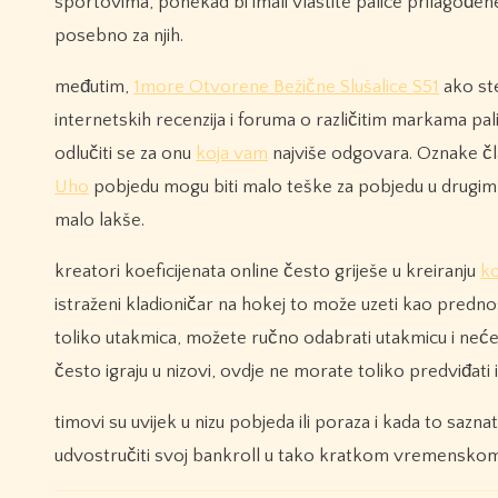
sportovima, ponekad bi imali vlastite palice prilagođene 
posebno za njih.
međutim,
1more Otvorene Bežične Slušalice S51
ako ste
internetskih recenzija i foruma o različitim markama pal
odlučiti se za onu
koja vam
najviše odgovara. Oznake čla
Uho
pobjedu mogu biti malo teške za pobjedu u drugi
malo lakše.
kreatori koeficijenata online često griješe u kreiranju
ko
istraženi kladioničar na hokej to može uzeti kao predno
toliko utakmica, možete ručno odabrati utakmicu i neće 
često igraju u nizovi, ovdje ne morate toliko predviđati ish
timovi su uvijek u nizu pobjeda ili poraza i kada to sazna
udvostručiti svoj bankroll u tako kratkom vremenskom