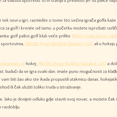
za vlastitu upotrebu. to ih stavlja u prednost jer su palice nap
 tek novi u igri, razmislite o tome što većina igrača golfa kaž
ica za golf i krenite od tamo. u početku možete isprobati različ
nka: golf palice,golf klub veće prilike
1More Quad Driver Sluš
m sportovima,
1MORE Prave Bežične Slušalice Q20
ali u hokeju
eficijenata za
hokej,
1MORE Prave Bežične Slušalice Q20
a do
st. budući da se igra svaki dan, imate puno mogućnosti za klađe
vam biti žao ako ste ikada propustili utakmicu danas. hokejašk
od ili čak uložiti toliko truda u istraživanje.
te, lako je donijeti odluku gdje staviti svoj novac, a možete čak i
 razdoblju.