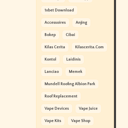
1xbet Download
Accessoires
Anjing
Bokep
Cibai
Kilas Cerita
Kilascerita.com
Kontol
Laidinis
Lanciao
Memek
Mundell Roofing Albion Park
Roof Replacement
Vape Devices
Vape Juice
Vape Kits
Vape Shop