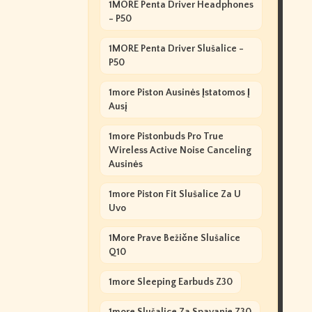
1MORE Penta Driver Headphones
- P50
1MORE Penta Driver Slušalice -
P50
1more Piston Ausinės Įstatomos Į
Ausį
1more Pistonbuds Pro True
Wireless Active Noise Canceling
Ausinės
1more Piston Fit Slušalice Za U
Uvo
1More Prave Bežične Slušalice
Q10
1more Sleeping Earbuds Z30