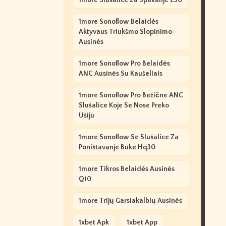
1more Slušalice Za Spavanje Z30
1more Sonoflow Belaidės
Aktyvaus Triukšmo Slopinimo
Ausinės
1more Sonoflow Pro Belaidės
ANC Ausinės Su Kaušeliais
1more Sonoflow Pro Bežične ANC
Slušalice Koje Se Nose Preko
Ušiju
1more Sonoflow Se Slušalice Za
Poništavanje Buke Hq30
1more Tikros Belaidės Ausinės
Q10
1more Trijų Garsiakalbių Ausinės
1xbet Apk
1xbet App