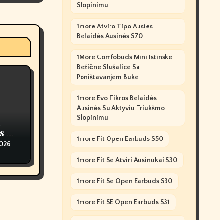
Slopinimu
1more Atviro Tipo Ausies
Belaidės Ausinės S70
1More Comfobuds Mini Istinske
Bežične Slušalice Sa
Poništavanjem Buke
1more Evo Tikros Belaidės
Ausinės Su Aktyviu Triukšmo
Slopinimu
n
s Of
1more Fit Open Earbuds S50
2026
1more Fit Se Atviri Ausinukai S30
1more Fit Se Open Earbuds S30
1more Fit SE Open Earbuds S31