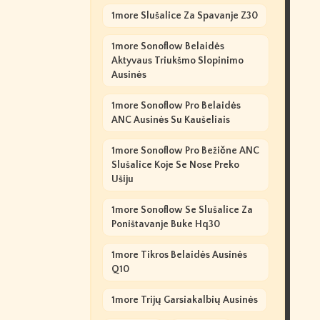
1more Slušalice Za Spavanje Z30
1more Sonoflow Belaidės
Aktyvaus Triukšmo Slopinimo
Ausinės
1more Sonoflow Pro Belaidės
ANC Ausinės Su Kaušeliais
1more Sonoflow Pro Bežične ANC
Slušalice Koje Se Nose Preko
Ušiju
1more Sonoflow Se Slušalice Za
Poništavanje Buke Hq30
1more Tikros Belaidės Ausinės
Q10
1more Trijų Garsiakalbių Ausinės