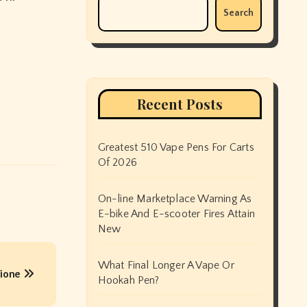
Search
Recent Posts
Greatest 510 Vape Pens For Carts
Of 2026
On-line Marketplace Warning As
E-bike And E-scooter Fires Attain
New
What Final Longer A Vape Or
zione
Hookah Pen?