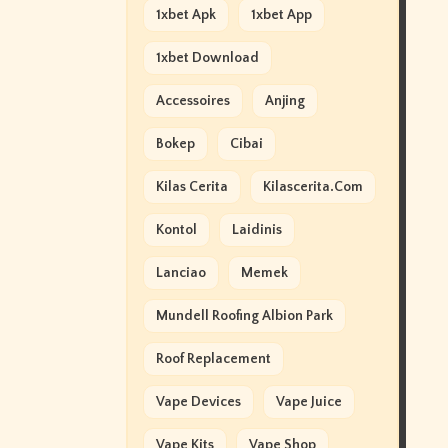
1xbet Apk
1xbet App
1xbet Download
Accessoires
Anjing
Bokep
Cibai
Kilas Cerita
Kilascerita.com
Kontol
Laidinis
Lanciao
Memek
Mundell Roofing Albion Park
Roof Replacement
Vape Devices
Vape Juice
Vape Kits
Vape Shop