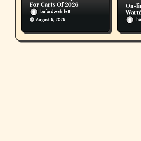
n
For Carts Of 2026
On-li
Warni
bufordwehrle8
scoot
ha
August 6, 2026