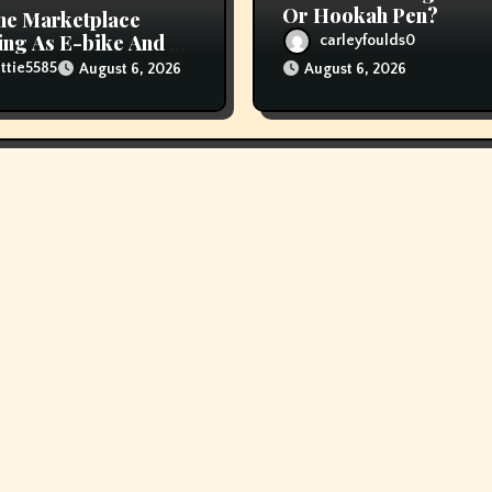
Or Hookah Pen?
ne Marketplace
ng As E-bike And E-
carleyfoulds0
er Fires Attain New
ttie5585
August 6, 2026
August 6, 2026