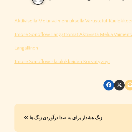
Aktiivisella Melunvaimennuksella Varustetut Kuulokkee
1more Sonoflow Langattomat Aktiivista Melua Vaiment
Langallinen
1more Sonoflow -kuulokkeiden Korvatyynyt
P
زنگ هشدار برای به صدا درآوردن زنگ ها
o