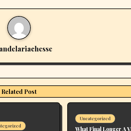
andelariachesse
Related Post
Uncategorized
tegorized
What Final Longer A 