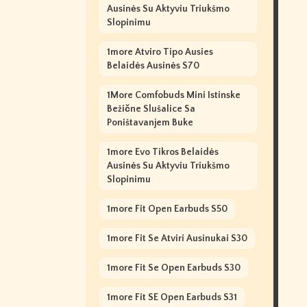
Ausinės Su Aktyviu Triukšmo
Slopinimu
1more Atviro Tipo Ausies
Belaidės Ausinės S70
1More Comfobuds Mini Istinske
Bežične Slušalice Sa
Poništavanjem Buke
1more Evo Tikros Belaidės
Ausinės Su Aktyviu Triukšmo
Slopinimu
1more Fit Open Earbuds S50
1more Fit Se Atviri Ausinukai S30
1more Fit Se Open Earbuds S30
1more Fit SE Open Earbuds S31