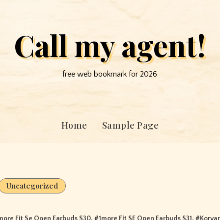
Call my agent!
free web bookmark for 2026
Home
Sample Page
Uncategorized
more Fit Se Open Earbuds S30
, #
1more Fit SE Open Earbuds S31
, #
Korvan