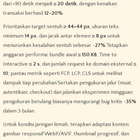
dari >90 detik menjadi ≤
20 detik
, dengan kenaikan
transaksi berhasil
12–20%
.
Prioritaskan target sentuh ≥
44×44 px
, ukuran teks
minimum
14 px
, dan jarak antar elemen ≥
8 px
untuk
menurunkan kesalahan sentuh sebesar ~
27%
.‘Tetapkan
anggaran performa: bundle awal ≤
150 KB
, Time to
Interactive ≤
2 s
, dan jumlah request ke domain eksternal ≤
10
; pantau metrik seperti FCP, LCP, CLS untuk melihat
dampak tiap perubahan.‘Sertakan pengukuran jalur (muat,
autentikasi, checkout) dan jalankan eksperimen mingguan;
pengukuran berulang biasanya mengurangi bug kritis ~
35%
dalam 3 bulan.
Untuk kondisi jaringan lemah, terapkan adaptasi konten:
gambar responsif WebP/AVIF, thumbnail progresif, dan