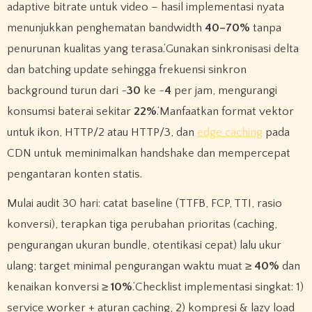
adaptive bitrate untuk video – hasil implementasi nyata
menunjukkan penghematan bandwidth
40–70%
tanpa
penurunan kualitas yang terasa.‘Gunakan sinkronisasi delta
dan batching update sehingga frekuensi sinkron
background turun dari ~
30
ke ~
4
per jam, mengurangi
konsumsi baterai sekitar
22%
.‘Manfaatkan format vektor
untuk ikon, HTTP/2 atau HTTP/3, dan
edge caching
pada
CDN untuk meminimalkan handshake dan mempercepat
pengantaran konten statis.
Mulai audit 30 hari: catat baseline (TTFB, FCP, TTI, rasio
konversi), terapkan tiga perubahan prioritas (caching,
pengurangan ukuran bundle, otentikasi cepat) lalu ukur
ulang; target minimal pengurangan waktu muat ≥
40%
dan
kenaikan konversi ≥
10%
.‘Checklist implementasi singkat: 1)
service worker + aturan caching, 2) kompresi & lazy load