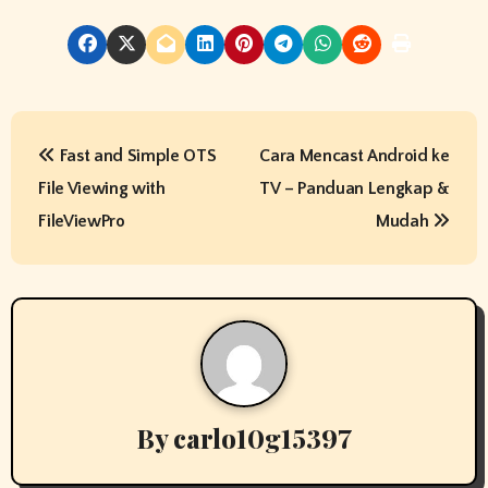
P
Fast and Simple OTS
Cara Mencast Android ke
o
File Viewing with
TV – Panduan Lengkap &
s
FileViewPro
Mudah
t
n
a
v
By
carlo10g15397
i