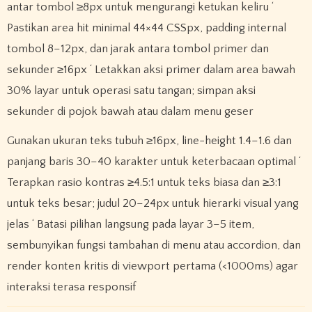
antar tombol ≥8px untuk mengurangi ketukan keliru ‘
Pastikan area hit minimal 44×44 CSSpx, padding internal
tombol 8–12px, dan jarak antara tombol primer dan
sekunder ≥16px ‘ Letakkan aksi primer dalam area bawah
30% layar untuk operasi satu tangan; simpan aksi
sekunder di pojok bawah atau dalam menu geser
Gunakan ukuran teks tubuh ≥16px, line-height 1.4–1.6 dan
panjang baris 30–40 karakter untuk keterbacaan optimal ‘
Terapkan rasio kontras ≥4.5:1 untuk teks biasa dan ≥3:1
untuk teks besar; judul 20–24px untuk hierarki visual yang
jelas ‘ Batasi pilihan langsung pada layar 3–5 item,
sembunyikan fungsi tambahan di menu atau accordion, dan
render konten kritis di viewport pertama (<1000ms) agar
interaksi terasa responsif