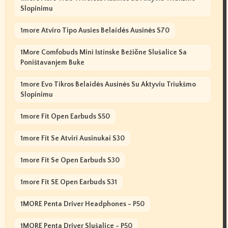
Slopinimu
1more Atviro Tipo Ausies Belaidės Ausinės S70
1More Comfobuds Mini Istinske Bežične Slušalice Sa
Poništavanjem Buke
1more Evo Tikros Belaidės Ausinės Su Aktyviu Triukšmo
Slopinimu
1more Fit Open Earbuds S50
1more Fit Se Atviri Ausinukai S30
1more Fit Se Open Earbuds S30
1more Fit SE Open Earbuds S31
1MORE Penta Driver Headphones - P50
1MORE Penta Driver Slušalice - P50