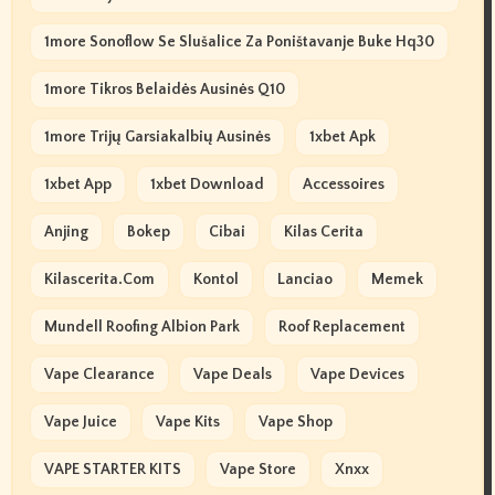
1more Sonoflow Se Slušalice Za Poništavanje Buke Hq30
1more Tikros Belaidės Ausinės Q10
1more Trijų Garsiakalbių Ausinės
1xbet Apk
1xbet App
1xbet Download
Accessoires
Anjing
Bokep
Cibai
Kilas Cerita
Kilascerita.com
Kontol
Lanciao
Memek
Mundell Roofing Albion Park
Roof Replacement
Vape Clearance
Vape Deals
Vape Devices
Vape Juice
Vape Kits
Vape Shop
VAPE STARTER KITS
Vape Store
Xnxx