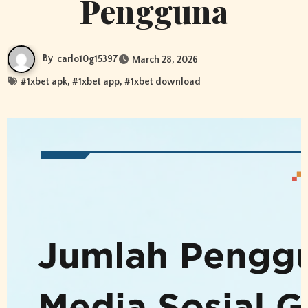
Pengguna
By
carlo10g15397
March 28, 2026
#
1xbet apk
, #
1xbet app
, #
1xbet download