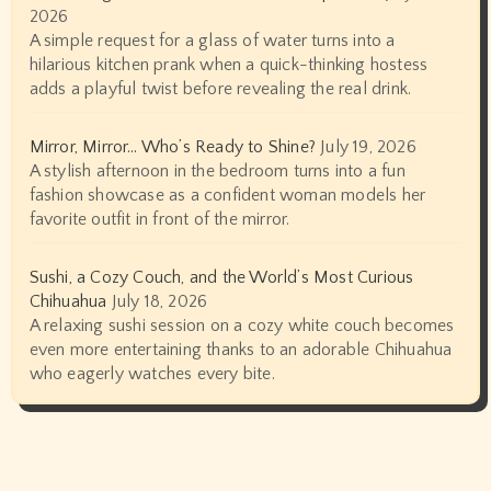
2026
A simple request for a glass of water turns into a
hilarious kitchen prank when a quick-thinking hostess
adds a playful twist before revealing the real drink.
Mirror, Mirror… Who’s Ready to Shine?
July 19, 2026
A stylish afternoon in the bedroom turns into a fun
fashion showcase as a confident woman models her
favorite outfit in front of the mirror.
Sushi, a Cozy Couch, and the World’s Most Curious
Chihuahua
July 18, 2026
A relaxing sushi session on a cozy white couch becomes
even more entertaining thanks to an adorable Chihuahua
who eagerly watches every bite.