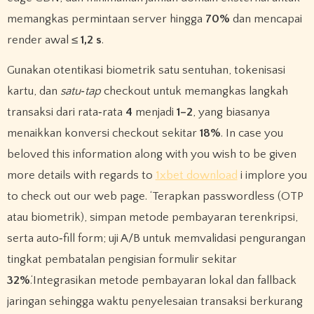
memangkas permintaan server hingga
70%
dan mencapai
render awal ≤
1,2 s
.
Gunakan otentikasi biometrik satu sentuhan, tokenisasi
kartu, dan
satu‑tap
checkout untuk memangkas langkah
transaksi dari rata‑rata
4
menjadi
1–2
, yang biasanya
menaikkan konversi checkout sekitar
18%
. In case you
beloved this information along with you wish to be given
more details with regards to
1xbet download
i implore you
to check out our web page. ‘Terapkan passwordless (OTP
atau biometrik), simpan metode pembayaran terenkripsi,
serta auto‑fill form; uji A/B untuk memvalidasi pengurangan
tingkat pembatalan pengisian formulir sekitar
32%
.‘Integrasikan metode pembayaran lokal dan fallback
jaringan sehingga waktu penyelesaian transaksi berkurang