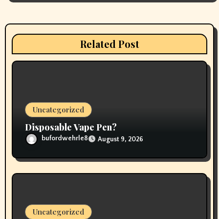
g
a
t
Related Post
i
o
n
Uncategorized
Disposable Vape Pen?
bufordwehrle8
August 9, 2026
Uncategorized