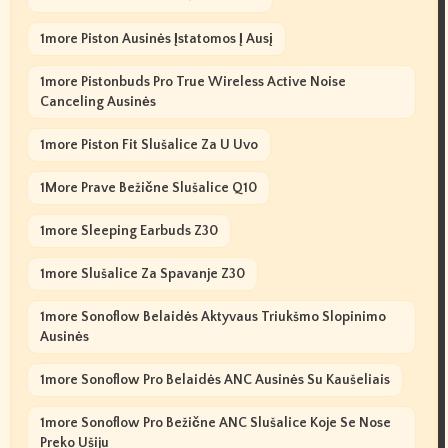
1more Piston Ausinės Įstatomos Į Ausį
1more Pistonbuds Pro True Wireless Active Noise
Canceling Ausinės
1more Piston Fit Slušalice Za U Uvo
1More Prave Bežične Slušalice Q10
1more Sleeping Earbuds Z30
1more Slušalice Za Spavanje Z30
1more Sonoflow Belaidės Aktyvaus Triukšmo Slopinimo
Ausinės
1more Sonoflow Pro Belaidės ANC Ausinės Su Kaušeliais
1more Sonoflow Pro Bežične ANC Slušalice Koje Se Nose
Preko Ušiju