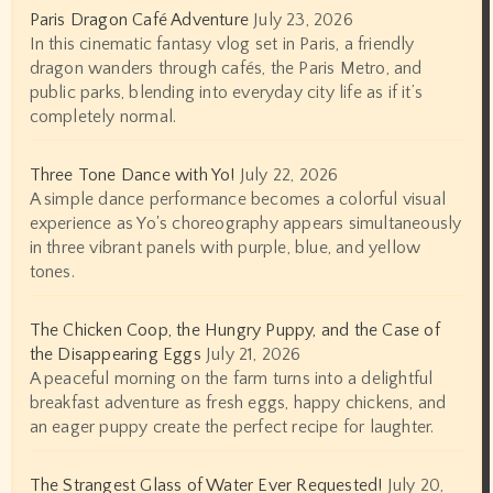
Paris Dragon Café Adventure
July 23, 2026
In this cinematic fantasy vlog set in Paris, a friendly
dragon wanders through cafés, the Paris Metro, and
public parks, blending into everyday city life as if it’s
completely normal.
Three Tone Dance with Yo!
July 22, 2026
A simple dance performance becomes a colorful visual
experience as Yo's choreography appears simultaneously
in three vibrant panels with purple, blue, and yellow
tones.
The Chicken Coop, the Hungry Puppy, and the Case of
the Disappearing Eggs
July 21, 2026
A peaceful morning on the farm turns into a delightful
breakfast adventure as fresh eggs, happy chickens, and
an eager puppy create the perfect recipe for laughter.
The Strangest Glass of Water Ever Requested!
July 20,