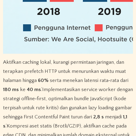
Aktifkan caching lokal, kurangi permintaan jaringan, dan
terapkan prefetch HTTP untuk menurunkan waktu muat
halaman hingga
60%
serta menekan latensi rata‑rata dari
180 ms
ke
40 ms
.‘Implementasikan service worker dengan
strategi offline‑first, optimalkan bundle JavaScript (kode
terpisah untuk rute kritis) dan gunakan lazy loading gambar
sehingga First Contentful Paint turun dari
2,8 s
menjadi
1,1
s
.‘Kompresi aset statis (Brotli/GZIP), aktifkan cache pada
edge CDN, dan minimalkan jumlah domain eksternal untuk