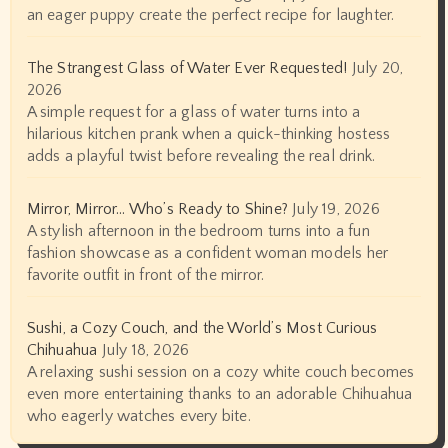
an eager puppy create the perfect recipe for laughter.
The Strangest Glass of Water Ever Requested!
July 20,
2026
A simple request for a glass of water turns into a
hilarious kitchen prank when a quick-thinking hostess
adds a playful twist before revealing the real drink.
Mirror, Mirror… Who’s Ready to Shine?
July 19, 2026
A stylish afternoon in the bedroom turns into a fun
fashion showcase as a confident woman models her
favorite outfit in front of the mirror.
Sushi, a Cozy Couch, and the World’s Most Curious
Chihuahua
July 18, 2026
A relaxing sushi session on a cozy white couch becomes
even more entertaining thanks to an adorable Chihuahua
who eagerly watches every bite.