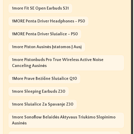
1more Fit SE Open Earbuds S31
1MORE Penta Driver Headphones - P50
1MORE Penta Driver Slušalice - P50
1more Piston Ausinės Įstatomos Į Ausį
1more Pistonbuds Pro True Wireless Active Noise
Canceling Ausinės
1More Prave Bežične Slušalice Q10
1more Sleeping Earbuds Z30
1more Slušalice Za Spavanje Z30
1more Sonoflow Belaidės Aktyvaus Triukšmo Slopinimo
Ausinės