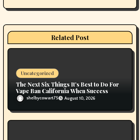
g
a
t
Related Post
i
o
n
Uncategorized
The Next Six Things It’s Best to Do For
Vape Ban California When Success
shelbycowart75
August 10, 2026