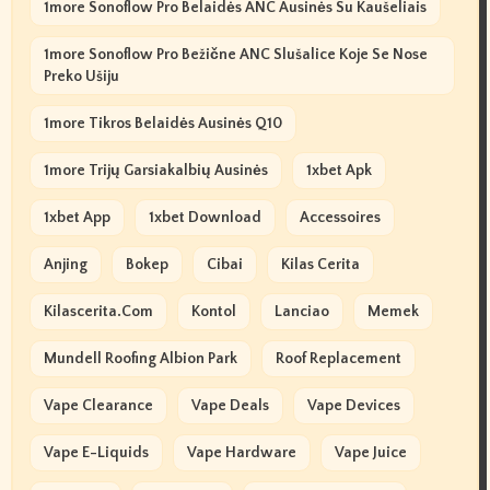
1more Sonoflow Pro Belaidės ANC Ausinės Su Kaušeliais
1more Sonoflow Pro Bežične ANC Slušalice Koje Se Nose
Preko Ušiju
1more Tikros Belaidės Ausinės Q10
1more Trijų Garsiakalbių Ausinės
1xbet Apk
1xbet App
1xbet Download
Accessoires
Anjing
Bokep
Cibai
Kilas Cerita
Kilascerita.com
Kontol
Lanciao
Memek
Mundell Roofing Albion Park
Roof Replacement
Vape Clearance
Vape Deals
Vape Devices
Vape E-Liquids
Vape Hardware
Vape Juice