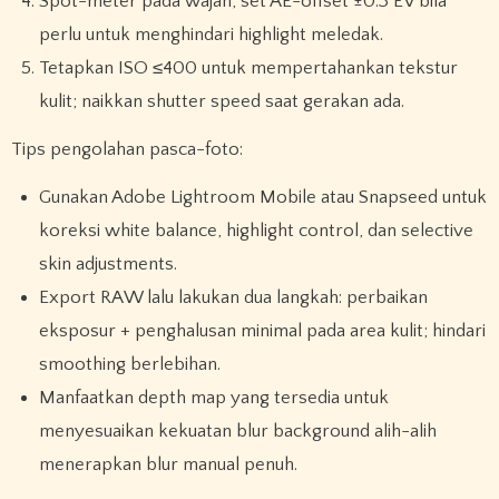
Spot-meter pada wajah, set AE-offset ±0.3 EV bila
perlu untuk menghindari highlight meledak.
Tetapkan ISO ≤400 untuk mempertahankan tekstur
kulit; naikkan shutter speed saat gerakan ada.
Tips pengolahan pasca-foto:
Gunakan Adobe Lightroom Mobile atau Snapseed untuk
koreksi white balance, highlight control, dan selective
skin adjustments.
Export RAW lalu lakukan dua langkah: perbaikan
eksposur + penghalusan minimal pada area kulit; hindari
smoothing berlebihan.
Manfaatkan depth map yang tersedia untuk
menyesuaikan kekuatan blur background alih-alih
menerapkan blur manual penuh.