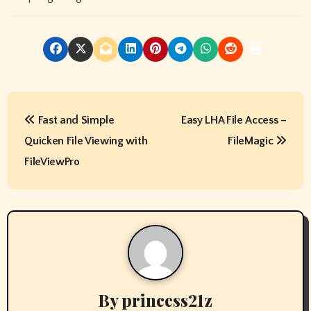
P
Fast and Simple
Easy LHA File Access –
o
Quicken File Viewing with
FileMagic
s
FileViewPro
t
n
a
v
By
princess21z
i