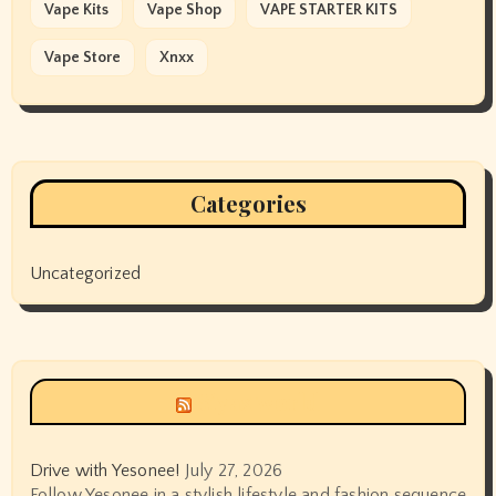
Vape Kits
Vape Shop
VAPE STARTER KITS
Vape Store
Xnxx
Categories
Uncategorized
Siyax world
Drive with Yesonee!
July 27, 2026
Follow Yesonee in a stylish lifestyle and fashion sequence