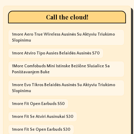
Call the cloud!
1more Aero True Wireless Ausinės Su Aktyviu Triukšmo
Slopinimu
1more Atviro Tipo Ausies Belaidės Ausinės S70
1More Comfobuds Mini Istinske Bežične Slušalice Sa
Poništavanjem Buke
1more Evo Tikros Belaidės Ausinės Su Aktyviu Triukšmo
Slopinimu
1more Fit Open Earbuds S50
1more Fit Se Atviri Ausinukai S30
1more Fit Se Open Earbuds S30