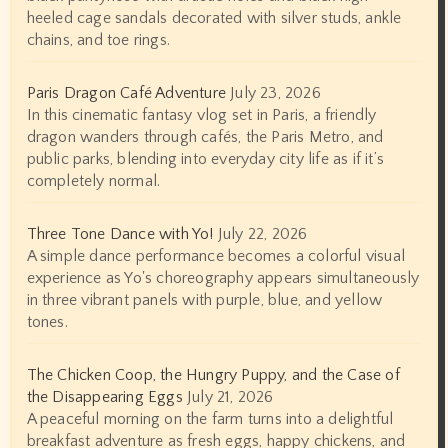
heeled cage sandals decorated with silver studs, ankle
chains, and toe rings.
Paris Dragon Café Adventure
July 23, 2026
In this cinematic fantasy vlog set in Paris, a friendly
dragon wanders through cafés, the Paris Metro, and
public parks, blending into everyday city life as if it’s
completely normal.
Three Tone Dance with Yo!
July 22, 2026
A simple dance performance becomes a colorful visual
experience as Yo's choreography appears simultaneously
in three vibrant panels with purple, blue, and yellow
tones.
The Chicken Coop, the Hungry Puppy, and the Case of
the Disappearing Eggs
July 21, 2026
A peaceful morning on the farm turns into a delightful
breakfast adventure as fresh eggs, happy chickens, and