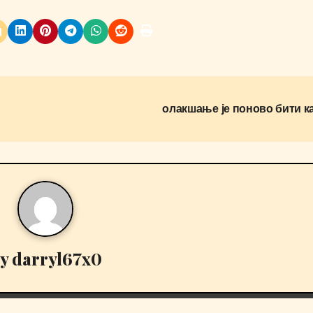
олакшање је поново бити к
By
darryl67x0