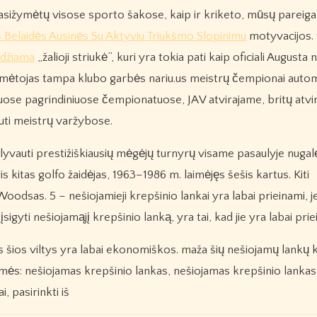
asižymėtų visose sporto šakose, kaip ir kriketo, mūsų pareiga
 Belaidės Ausinės Su Aktyviu Triukšmo Slopinimu
motyvacijos. 
idžiama
„žalioji striukė”, kuri yra tokia pati kaip oficiali Augusta 
laimėtojas tampa klubo garbės nariu.us meistrų čempionai autom
ijuose pagrindiniuose čempionatuose, JAV atvirajame, britų atvi
ti meistrų varžybose.
dalyvauti prestižiškiausių mėgėjų turnyrų visame pasaulyje nugal
s kitas golfo žaidėjas, 1963–1986 m. laimėjęs šešis kartus. Kiti
Woodsas. 5 – nešiojamieji krepšinio lankai yra labai prieinami, j
igyti nešiojamąjį krepšinio lanką, yra tai, kad jie yra labai prie
es šios viltys yra labai ekonomiškos. maža šių nešiojamų lankų 
ymės: nešiojamas krepšinio lankas, nešiojamas krepšinio lankas
, pasirinkti iš