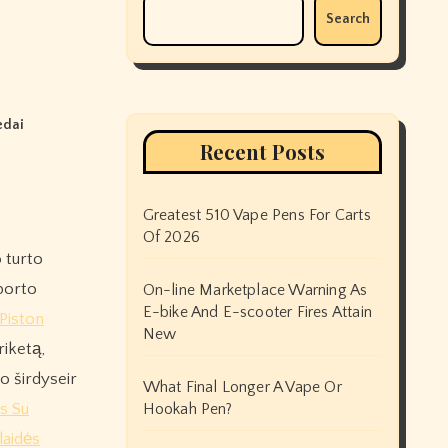
Search
edai
Recent Posts
Greatest 510 Vape Pens For Carts
Of 2026
 turto
sporto
On-line Marketplace Warning As
E-bike And E-scooter Fires Attain
Piston
New
riketą,
o širdyseir
What Final Longer A Vape Or
s Su
Hookah Pen?
aidės