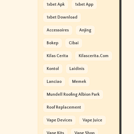
1xbet Apk
1xbet App
1xbet Download
Accessoires
Anjing
Bokep
Cibai
Kilas Cerita
Kilascerita.com
Kontol
Laidinis
Lanciao
Memek
Mundell Roofing Albion Park
Roof Replacement
Vape Devices
Vape Juice
Vape Kits
Vape Shop