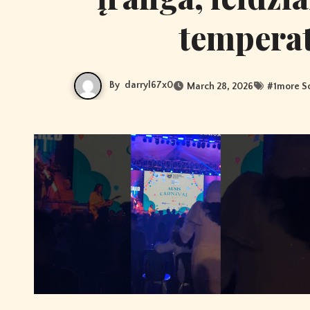
tempera
By
darryl67x0
March 28, 2026
#
1more S