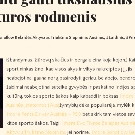
tūros rodmenis
onoflow Belaidės Aktyvaus Triukšmo Slopinimo Ausinės
, #
Laidinis
, #
Pri
išbandymas, žiūrovų skaičius ir pergalė eina koja kojon.) Kai
sportininkas žino, kad visos akys ir viltys nukreiptos į jį, jis
neabejotinai gauna norą pasirodyti geriau. be abejo, bendro
žaidimai neabejotinai suteikė gyvybės ir paskatino Indijos 
kultūrą. tokios sporto šakos kaip kabaddi ir boksas
1more 
Ausinės įstatomos į Ausį
žymybių dėka populiarėja. mylėk k
1more Penta Driver Ausinės – P50
bet skirk tam vietos sav
kitos sporto šakos. Taigi,
1more Evo Tikros Belaidės Ausinė
Aktyviu Triukšmo Slopinimu
jei norime,
1more Sonoflow Bel