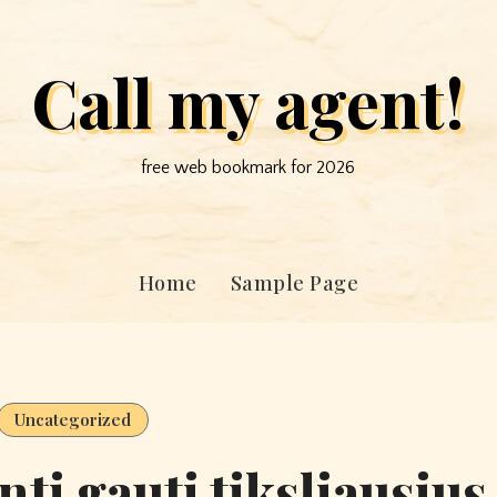
Call my agent!
free web bookmark for 2026
Home
Sample Page
Uncategorized
nti gauti tiksliausius