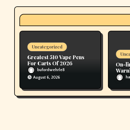
g
a
t
i
Uncategorized
o
Unca
Greatest 510 Vape Pens
n
For Carts Of 2026
On-li
Warni
bufordwehrle8
scoot
ha
August 6, 2026