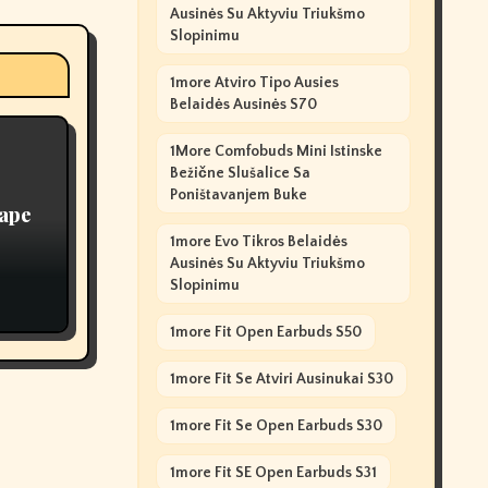
Ausinės Su Aktyviu Triukšmo
Slopinimu
1more Atviro Tipo Ausies
Belaidės Ausinės S70
1More Comfobuds Mini Istinske
Bežične Slušalice Sa
Poništavanjem Buke
Vape
1more Evo Tikros Belaidės
Ausinės Su Aktyviu Triukšmo
Slopinimu
1more Fit Open Earbuds S50
1more Fit Se Atviri Ausinukai S30
1more Fit Se Open Earbuds S30
1more Fit SE Open Earbuds S31