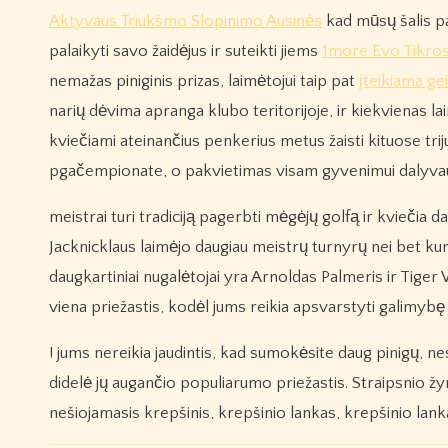
Aktyvaus Triukšmo Slopinimo Ausinės
kad mūsų šalis p
palaikyti savo žaidėjus ir suteikti jiems
1more Evo Tikros
nemažas piniginis prizas, laimėtojui taip pat
įteikiama ge
narių dėvima apranga klubo teritorijoje, ir kiekvienas 
kviečiami ateinančius penkerius metus žaisti kituose tr
pgačempionate, o pakvietimas visam gyvenimui dalyvau
meistrai turi tradiciją pagerbti mėgėjų golfą ir kviečia 
Jacknicklaus laimėjo daugiau meistrų turnyrų nei bet kuri
daugkartiniai nugalėtojai yra Arnoldas Palmeris ir Tiger 
viena priežastis, kodėl jums reikia apsvarstyti galimybę įs
! jums nereikia jaudintis, kad sumokėsite daug pinigų, n
didelė jų augančio populiarumo priežastis. Straipsnio ž
nešiojamasis krepšinis, krepšinio lankas, krepšinio lankai