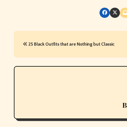
P
25 Black Outfits that are Nothing but Classic
o
s
t
n
a
v
i