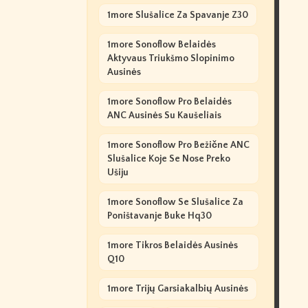
1more Slušalice Za Spavanje Z30
1more Sonoflow Belaidės
Aktyvaus Triukšmo Slopinimo
Ausinės
1more Sonoflow Pro Belaidės
ANC Ausinės Su Kaušeliais
1more Sonoflow Pro Bežične ANC
Slušalice Koje Se Nose Preko
Ušiju
1more Sonoflow Se Slušalice Za
Poništavanje Buke Hq30
1more Tikros Belaidės Ausinės
Q10
1more Trijų Garsiakalbių Ausinės