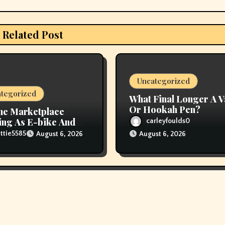
Related Post
Uncategorized
tegorized
What Final Longer A 
Or Hookah Pen?
ne Marketplace
ng As E-bike And E-
carleyfoulds0
er Fires Attain New
ttie5585
August 6, 2026
August 6, 2026