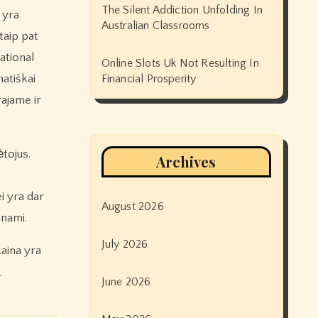
The Silent Addiction Unfolding In
 yra
Australian Classrooms
taip pat
national
Online Slots Uk Not Resulting In
atiškai
Financial Prosperity
rajame ir
ėtojus.
Archives
ei yra dar
August 2026
inami.
July 2026
kaina yra
,
June 2026