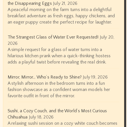
the Disappearing Eggs
July 21, 2026
A peaceful morning on the farm turns into a delightful
breakfast adventure as fresh eggs, happy chickens, and
an eager puppy create the perfect recipe for laughter.
The Strangest Glass of Water Ever Requested!
July 20,
2026
A simple request for a glass of water turns into a
hilarious kitchen prank when a quick-thinking hostess
adds a playful twist before revealing the real drink.
Mirror, Mirror… Who’s Ready to Shine?
July 19, 2026
A stylish afternoon in the bedroom turns into a fun
fashion showcase as a confident woman models her
favorite outfit in front of the mirror.
Sushi, a Cozy Couch, and the World’s Most Curious
Chihuahua
July 18, 2026
A relaxing sushi session on a cozy white couch becomes