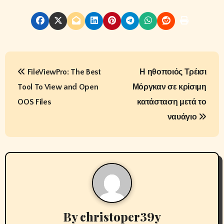
P
FileViewPro: The Best
Η ηθοποιός Τρέισι
o
Tool To View and Open
Μόργκαν σε κρίσιμη
s
OOS Files
κατάσταση μετά το
t
ναυάγιο
n
a
v
i
By
christoper39y