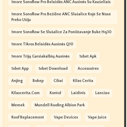
1more Sonoflow Pro Belaidės ANC Ausinės Su Kaušeliais
1more Sonoflow Pro Bežične ANC Slušalice Koje Se Nose
Preko Ušiju
1more Sonoflow Se Slušalice Za Poništavanje Buke Hq30
1more Tikros Belaidės Ausinės Q10
1more Trijų Garsiakalbių Ausinės
1xbet Apk
1xbet App
1xbet Download
Accessoires
Anjing
Bokep
Cibai
Kilas Cerita
Kilascerita.com
Kontol
Laidinis
Lanciao
Memek
Mundell Roofing Albion Park
Roof Replacement
Vape Devices
Vape Juice