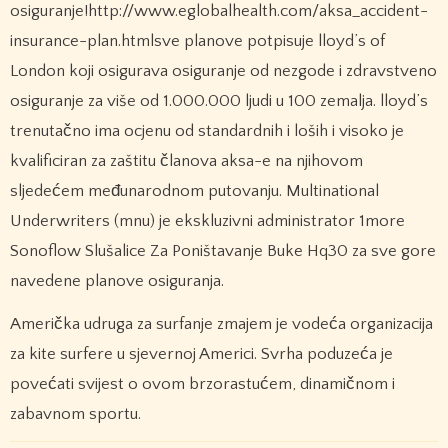
osiguranje!http://www.eglobalhealth.com/aksa_accident-
insurance-plan.htmlsve planove potpisuje lloyd’s of
London koji osigurava osiguranje od nezgode i zdravstveno
osiguranje za više od 1.000.000 ljudi u 100 zemalja. lloyd’s
trenutačno ima ocjenu od standardnih i loših i visoko je
kvalificiran za zaštitu članova aksa-e na njihovom
sljedećem međunarodnom putovanju. Multinational
Underwriters (mnu) je ekskluzivni administrator 1more
Sonoflow Slušalice Za Poništavanje Buke Hq30 za sve gore
navedene planove osiguranja.
Američka udruga za surfanje zmajem je vodeća organizacija
za kite surfere u sjevernoj Americi. Svrha poduzeća je
povećati svijest o ovom brzorastućem, dinamičnom i
zabavnom sportu.