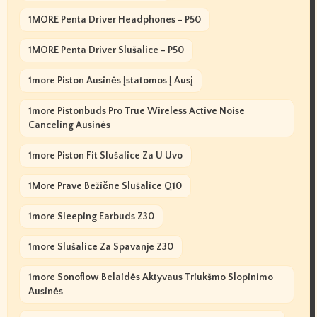
1MORE Penta Driver Headphones - P50
1MORE Penta Driver Slušalice - P50
1more Piston Ausinės Įstatomos Į Ausį
1more Pistonbuds Pro True Wireless Active Noise
Canceling Ausinės
1more Piston Fit Slušalice Za U Uvo
1More Prave Bežične Slušalice Q10
1more Sleeping Earbuds Z30
1more Slušalice Za Spavanje Z30
1more Sonoflow Belaidės Aktyvaus Triukšmo Slopinimo
Ausinės