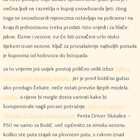
većina ljudi ne razmišlja o kupnji snowboarda ljeti. zbog
toga se snowboardi mjesecima ostavljaju na policama i na
kraju ih jednostavno treba prodati. Isto vrijedi i za hlače,
jakne, čizme i vezove. svi će biti označeni vrlo nisko
tijekom izvan sezone. ključ za pronalaženje najboljih ponuda
je kupovina od kolovoza do listopada.
za to vrijeme još uvijek postoji prilično velik izbor
1More
HQ20 Dječje Bežične Slušalice
jer je pred božićnu gužvu.
ako predugo čekate, neće ostati previše lijepih modela,
Ožičen
a cijene bi mogle dosta varirati kako bi
kompenzirale nagli porast potražnje,
1More Naglavne
Slušalice S Klipnim Mehanizmom
Penta Driver Slušalice –
P50 ne samo za Božić, već općenito za zimsku sezonu.
koliko ste puta stajali na plovnom putu, s rukom iznad