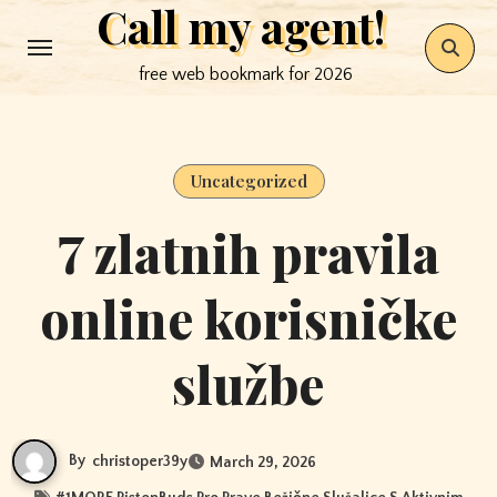
Call my agent!
Skip
to
free web bookmark for 2026
content
Uncategorized
7 zlatnih pravila
online korisničke
službe
By
christoper39y
March 29, 2026