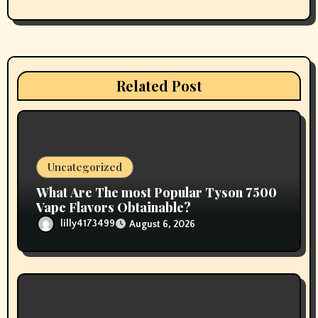
g
a
t
i
Related Post
o
n
Uncategorized
What Are The most Popular Tyson 7500
Vape Flavors Obtainable?
lilly4173499
August 6, 2026