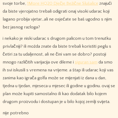
svoje torbe,
1More HQ20 Dječje Bežične Slušalice
znajući
da biste vjerojatno trebali odigrati onaj visoki udarac koji
lagano probija vjetar…ali ne osjećate se baš ugodno s njim
bez jasnog razloga?
i nekako je niski udarac s drugom palicom u tom trenutku
privlačniji? ili možda znate da biste trebali koristiti peglu s
četiri za tu udaljenost, ali ne čini vam se dobro? postoji
mnogo različitih varijacija ove dileme i
siguran sam
da smo
ih svi iskusili s vremena na vrijeme. a štap ili udarac koji vas
zanima kao igrača golfa može se mijenjati iz dana u dan,
tjedna u tjedan, mjeseca u mjesec ili godine u godinu. ovaj se
plan može kupiti samostalno ili kao dodatak bilo kojem
drugom proizvodu i dostupan je u bilo kojoj zemlji svijeta.
nije potrebno