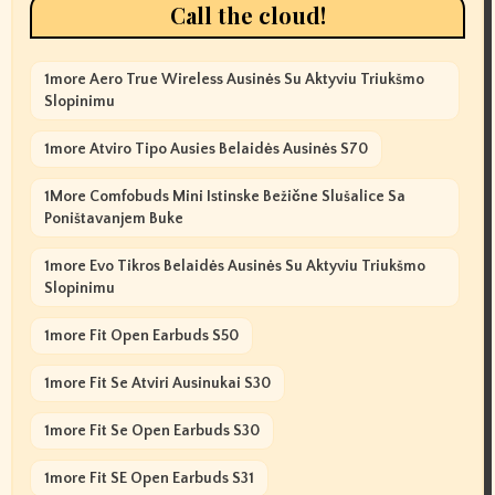
Call the cloud!
1more Aero True Wireless Ausinės Su Aktyviu Triukšmo
Slopinimu
1more Atviro Tipo Ausies Belaidės Ausinės S70
1More Comfobuds Mini Istinske Bežične Slušalice Sa
Poništavanjem Buke
1more Evo Tikros Belaidės Ausinės Su Aktyviu Triukšmo
Slopinimu
1more Fit Open Earbuds S50
1more Fit Se Atviri Ausinukai S30
1more Fit Se Open Earbuds S30
1more Fit SE Open Earbuds S31