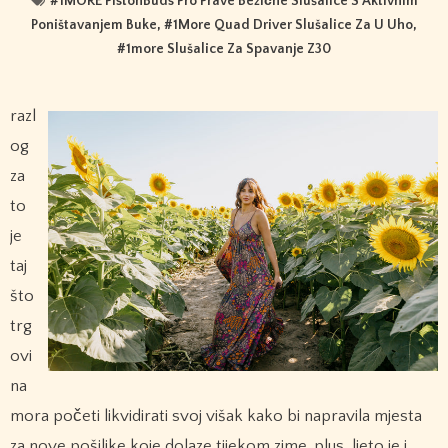
#
1MORE PistonBuds Pro Prave Bežične Slušalice S Aktivnim
Poništavanjem Buke
, #
1More Quad Driver Slušalice Za U Uho
,
#
1more Slušalice Za Spavanje Z30
razl
og
za
to
je
taj
što
trg
ovi
na
mora početi likvidirati svoj višak kako bi napravila mjesta
za nove pošiljke koje dolaze tijekom zime. plus, ljeto je i