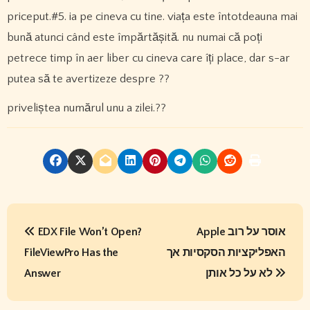
priceput.#5. ia pe cineva cu tine. viața este întotdeauna mai
bună atunci când este împărtășită. nu numai că poți
petrece timp în aer liber cu cineva care îți place, dar s-ar
putea să te avertizeze despre ??
priveliștea numărul unu a zilei.??
P
EDX File Won’t Open?
Apple אוסר על רוב
o
FileViewPro Has the
האפליקציות הסקסיות אך
s
Answer
לא על כל אותן
t