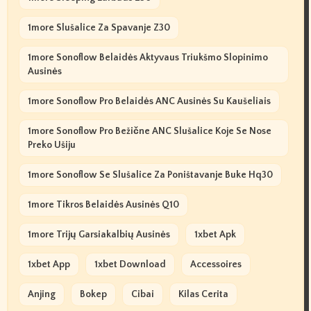
1more Slušalice Za Spavanje Z30
1more Sonoflow Belaidės Aktyvaus Triukšmo Slopinimo
Ausinės
1more Sonoflow Pro Belaidės ANC Ausinės Su Kaušeliais
1more Sonoflow Pro Bežične ANC Slušalice Koje Se Nose
Preko Ušiju
1more Sonoflow Se Slušalice Za Poništavanje Buke Hq30
1more Tikros Belaidės Ausinės Q10
1more Trijų Garsiakalbių Ausinės
1xbet Apk
1xbet App
1xbet Download
Accessoires
Anjing
Bokep
Cibai
Kilas Cerita