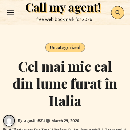
Call my agent!
Skip
to
free web bookmark for 2026
content
Uncategorized
Cel mai mic cal
din lume furat în
Italia
By
agustin9213
March 29, 2026