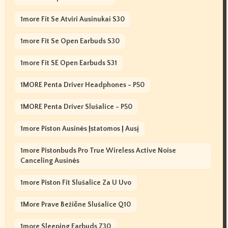
1more Fit Se Atviri Ausinukai S30
1more Fit Se Open Earbuds S30
1more Fit SE Open Earbuds S31
1MORE Penta Driver Headphones - P50
1MORE Penta Driver Slušalice - P50
1more Piston Ausinės Įstatomos Į Ausį
1more Pistonbuds Pro True Wireless Active Noise
Canceling Ausinės
1more Piston Fit Slušalice Za U Uvo
1More Prave Bežične Slušalice Q10
1more Sleeping Earbuds Z30