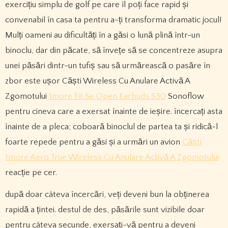
exercițiu simplu de golf pe care îl poți face rapid și
convenabil în casa ta pentru a-ți transforma dramatic jocul!
Mulți oameni au dificultăți în a găsi o lună plină într-un
binoclu, dar din păcate, să învețe să se concentreze asupra
unei păsări dintr-un tufiș sau să urmărească o pasăre în
zbor este ușor Căști Wireless Cu Anulare Activă A
Zgomotului
1more Fit Se Open Earbuds S30
Sonoflow
pentru cineva care a exersat înainte de ieșire. încercați asta
înainte de a pleca; coboară binoclul de partea ta și ridică-l
foarte repede pentru a găsi și a urmări un avion
Căști
1more Aero True Wireless Cu Anulare Activă A Zgomotului
reacție pe cer.
după doar câteva încercări, veți deveni bun la obținerea
rapidă a țintei. destul de des, păsările sunt vizibile doar
pentru câteva secunde, exersați-vă pentru a deveni