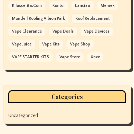
Kilascerita.com
Kontol
Lanciao
Memek
Mundell Roofing Albion Park
Roof Replacement
Vape Clearance
Vape Deals
Vape Devices
Vape Juice
Vape Kits
Vape Shop
VAPE STARTER KITS
Vape Store
Xnxx
Categories
Uncategorized