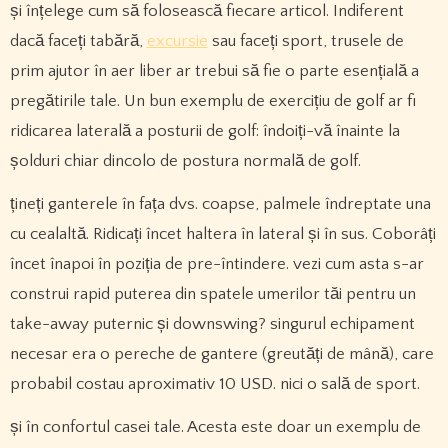
și înțelege cum să folosească fiecare articol. Indiferent
dacă faceți tabără,
excursie
sau faceți sport, trusele de
prim ajutor în aer liber ar trebui să fie o parte esențială a
pregătirile tale. Un bun exemplu de exercițiu de golf ar fi
ridicarea laterală a posturii de golf: îndoiți-vă înainte la
șolduri chiar dincolo de postura normală de golf.
țineți ganterele în fața dvs. coapse, palmele îndreptate una
cu cealaltă. Ridicați încet haltera în lateral și în sus. Coborâți
încet înapoi în poziția de pre-întindere. vezi cum asta s-ar
construi rapid puterea din spatele umerilor tăi pentru un
take-away puternic și downswing? singurul echipament
necesar era o pereche de gantere (greutăți de mână), care
probabil costau aproximativ 10 USD. nici o sală de sport.
și în confortul casei tale. Acesta este doar un exemplu de