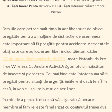
#
Căști 1more Evo True Wireless Cu Anulare Activă A Zgomotului
,
#
Căști 1more Penta Driver - P50
, #
Căști Intraauriculare 1more
Piston
Familiile care petrec mult timp în aer liber sunt de obicei
pregătite pentru o mulțime de distracție. de asemenea,
este important să fii pregătit pentru accidente. Accidentele
obișnuite care au loc în aer liber includ tăieturi, căderi,
Căști 1more Sleeping Earbuds Z30
1more Pistonbuds Pro
True Wireless Cu Anulare Activă A Zgomotului mușcături
de insecte și pierderea. Cel mai bine este întotdeauna să fii
pregătit pentru situații de urgență, indiferent dacă te afli în
casă, în vehicul sau te bucuri de aer liber.
înainte de a pleca, trebuie să vă asigurați că fiecare
membru al familiei este familiarizat cu conținutul trusei dvs.