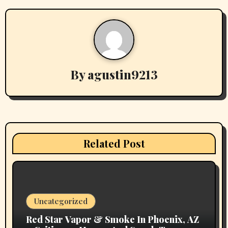
n
a
v
By
agustin9213
i
g
a
t
Related Post
i
o
n
Uncategorized
Red Star Vapor & Smoke In Phoenix, AZ