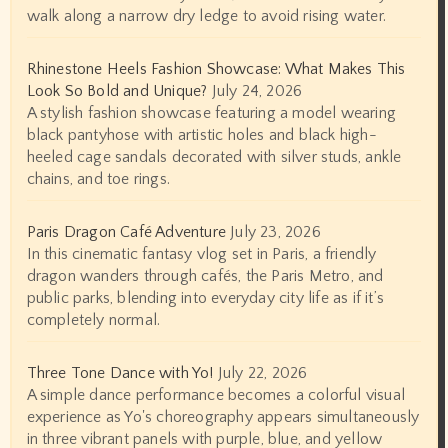
walk along a narrow dry ledge to avoid rising water.
Rhinestone Heels Fashion Showcase: What Makes This
Look So Bold and Unique?
July 24, 2026
A stylish fashion showcase featuring a model wearing
black pantyhose with artistic holes and black high-
heeled cage sandals decorated with silver studs, ankle
chains, and toe rings.
Paris Dragon Café Adventure
July 23, 2026
In this cinematic fantasy vlog set in Paris, a friendly
dragon wanders through cafés, the Paris Metro, and
public parks, blending into everyday city life as if it’s
completely normal.
Three Tone Dance with Yo!
July 22, 2026
A simple dance performance becomes a colorful visual
experience as Yo's choreography appears simultaneously
in three vibrant panels with purple, blue, and yellow