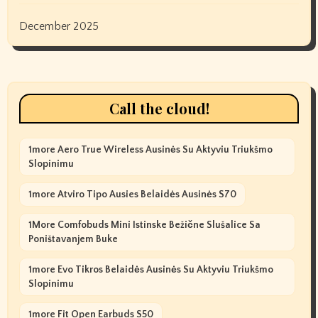
December 2025
Call the cloud!
1more Aero True Wireless Ausinės Su Aktyviu Triukšmo
Slopinimu
1more Atviro Tipo Ausies Belaidės Ausinės S70
1More Comfobuds Mini Istinske Bežične Slušalice Sa
Poništavanjem Buke
1more Evo Tikros Belaidės Ausinės Su Aktyviu Triukšmo
Slopinimu
1more Fit Open Earbuds S50