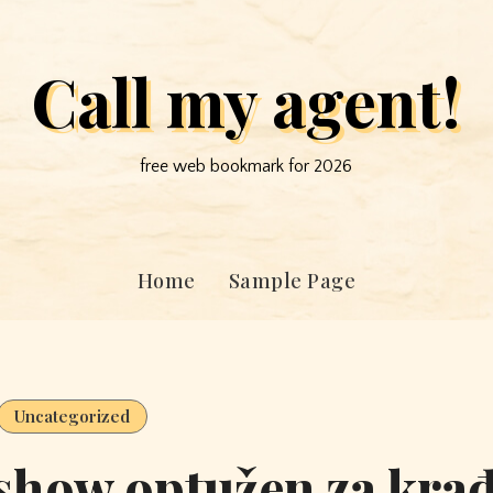
Call my agent!
free web bookmark for 2026
Home
Sample Page
Uncategorized
show optužen za kra