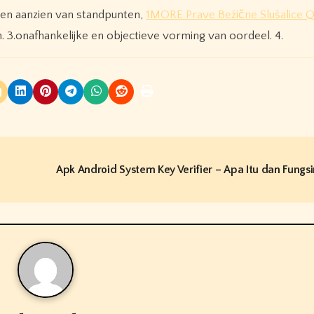
ten aanzien van standpunten,
1MORE Prave Bežične Slušalice 
. 3.onafhankelijke en objectieve vorming van oordeel. 4.
Apk Android System Key Verifier – Apa Itu dan Fungs