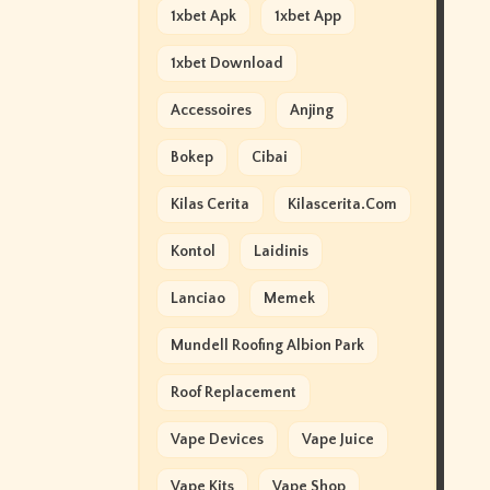
1xbet Apk
1xbet App
1xbet Download
Accessoires
Anjing
Bokep
Cibai
Kilas Cerita
Kilascerita.com
Kontol
Laidinis
Lanciao
Memek
Mundell Roofing Albion Park
Roof Replacement
Vape Devices
Vape Juice
Vape Kits
Vape Shop