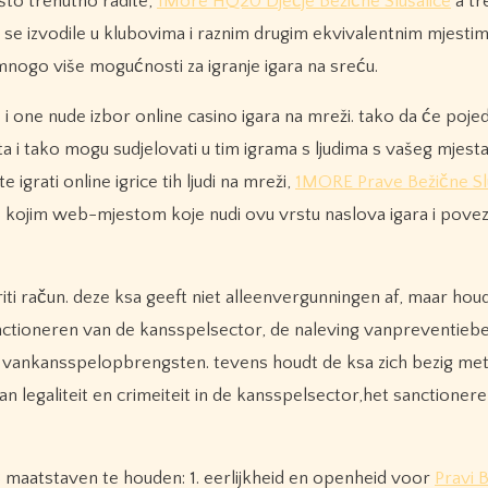
 što trenutno radite,
1More HQ20 Dječje Bežične Slušalice
a tr
u se izvodile u klubovima i raznim drugim ekvivalentnim mjestima
u mnogo više mogućnosti za igranje igara na sreću.
 i one nude izbor online casino igara na mreži. tako da će pojed
eta i tako mogu sudjelovati u tim igrama s ljudima s vašeg mjesta
grati online igrice tih ljudi na mreži,
1MORE Prave Bežične Sl
 kojim web-mjestom koje nudi ovu vrstu naslova igara i pove
riti račun. deze ksa geeft niet alleenvergunningen af, maar hou
nctioneren van de kansspelsector, de naleving vanpreventiebe
 vankansspelopbrengsten. tevens houdt de ksa zich bezig met
 legaliteit en crimeiteit in de kansspelsector,het sanctioner
maatstaven te houden: 1. eerlijkheid en openheid voor
Pravi B