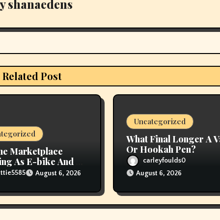
y
shanaedens
Related Post
Uncategorized
tegorized
What Final Longer A 
Or Hookah Pen?
ne Marketplace
ng As E-bike And E-
carleyfoulds0
er Fires Attain New
ttie5585
August 6, 2026
August 6, 2026