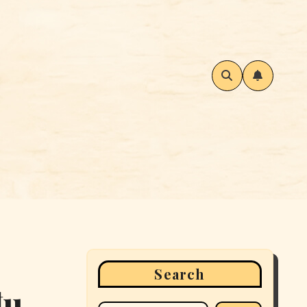
Search
đu