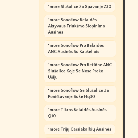
1more Slušalice Za Spavanje Z30
1more Sonoflow Belaidės
Aktyvaus Triukšmo Slopinimo
Ausinės
1more Sonoflow Pro Belaidės
ANC Ausinės Su Kaušeliais
1more Sonoflow Pro Bežične ANC
Slušalice Koje Se Nose Preko
Ušiju
1more Sonoflow Se Slušalice Za
Poništavanje Buke Hq30
1more Tikros Belaidės Ausinės
Q10
1more Trijų Garsiakalbių Ausinės