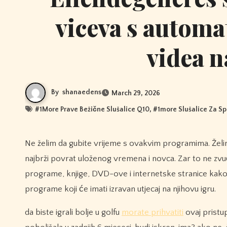
viceva s automa
videa n
By
shanaedens
March 29, 2026
#
1More Prave Bežične Slušalice Q10
, #
1more Slušalice Za S
Ne želim da gubite vrijeme s ovakvim programima. Želim da radite vježbe koje će odmah utjecati na vašu igru. koji će vam dati
najbrži povrat uloženog vremena i novca. Zar to ne zv
programe, knjige, DVD-ove i internetske stranice kako b
programe koji će imati izravan utjecaj na njihovu igru.
da biste igrali bolje u golfu
morate prihvatiti
ovaj pristup