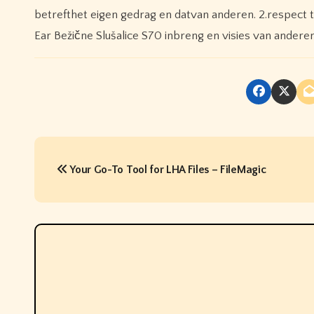
betrefthet eigen gedrag en datvan anderen. 2.respect 
Ear Bežične Slušalice S70 inbreng en visies van anderen
P
Your Go-To Tool for LHA Files – FileMagic
o
s
t
n
a