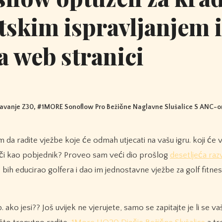
tskim ispravljanjem i
a web stranici
pavanje Z30
, #
1MORE Sonoflow Pro Bežične Naglavne Slušalice S ANC-
uči kao pobjednik? Proveo sam veći dio prošlog
desetljeća razv
ih educirao golfera i dao im jednostavne vježbe za golf fitnes
. ako jesi?? Još uvijek ne vjerujete, samo se zapitajte je li se va