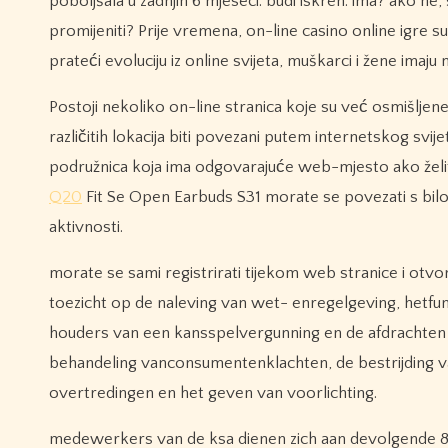
poboljšala u zadnjih 6 mjeseci. budi iskren. ima? ako ne,
promijeniti? Prije vremena, on-line casino online igre s
prateći evoluciju iz online svijeta, muškarci i žene imaj
Postoji nekoliko on-line stranica koje su već osmišljene
različitih lokacija biti povezani putem internetskog svij
podružnica koja ima odgovarajuće web-mjesto ako želite i
Q20
Fit Se Open Earbuds S31 morate se povezati s bilo
aktivnosti.
morate se sami registrirati tijekom web stranice i otvo
toezicht op de naleving van wet- enregelgeving, hetfu
houders van een kansspelvergunning en de afdrachten
behandeling vanconsumentenklachten, de bestrijding van
overtredingen en het geven van voorlichting.
medewerkers van de ksa dienen zich aan devolgende 8 