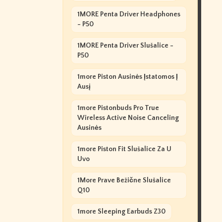
1MORE Penta Driver Headphones
- P50
1MORE Penta Driver Slušalice -
P50
1more Piston Ausinės Įstatomos Į
Ausį
1more Pistonbuds Pro True
Wireless Active Noise Canceling
Ausinės
1more Piston Fit Slušalice Za U
Uvo
1More Prave Bežične Slušalice
Q10
1more Sleeping Earbuds Z30