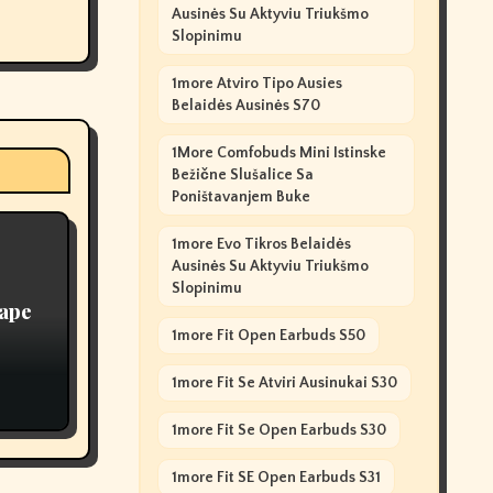
Ausinės Su Aktyviu Triukšmo
Slopinimu
1more Atviro Tipo Ausies
Belaidės Ausinės S70
1More Comfobuds Mini Istinske
Bežične Slušalice Sa
Poništavanjem Buke
1more Evo Tikros Belaidės
Ausinės Su Aktyviu Triukšmo
Slopinimu
Vape
1more Fit Open Earbuds S50
1more Fit Se Atviri Ausinukai S30
1more Fit Se Open Earbuds S30
1more Fit SE Open Earbuds S31