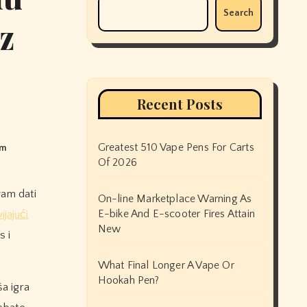
Search
z
Recent Posts
Greatest 510 Vape Pens For Carts
om
Of 2026
On-line Marketplace Warning As
E-bike And E-scooter Fires Attain
ijajući
New
s i
What Final Longer A Vape Or
Hookah Pen?
ša igra