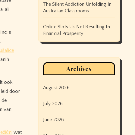
ebate
The Silent Addiction Unfolding In
. ali
Australian Classrooms
Online Slots Uk Not Resulting In
inci s
Financial Prosperity
.
ušalice
zanih
Archives
dt ook
August 2026
leid door
 de
July 2026
en van
June 2026
ežični
wat